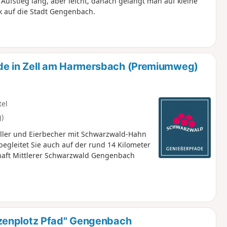
Aufstieg lang, aber leicht, danach gelangt man auf kleine
k auf die Stadt Gengenbach.
e in Zell am Harmersbach (Premiumweg)
tel
)
Teller und Eierbecher mit Schwarzwald-Hahn
leitet Sie auch auf der rund 14 Kilometer
aft Mittlerer Schwarzwald Gengenbach
zenplotz Pfad" Gengenbach