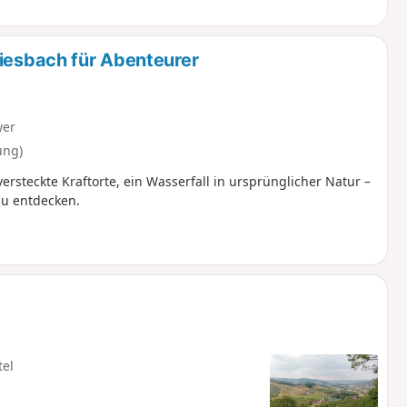
riesbach für Abenteurer
wer
ung)
rsteckte Kraftorte, ein Wasserfall in ursprünglicher Natur –
zu entdecken.
tel