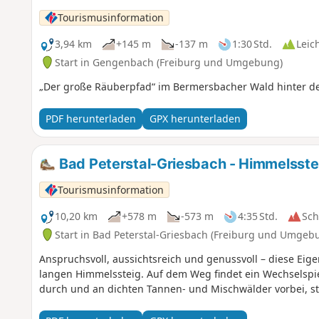
Tourismusinformation
3,94 km
+145 m
-137 m
1:30 Std.
Leic
Start in Gengenbach (Freiburg und Umgebung)
„Der große Räuberpfad“ im Bermersbacher Wald hinter d
PDF herunterladen
GPX herunterladen
Bad Peterstal-Griesbach - Himmelsstei
Tourismusinformation
10,20 km
+578 m
-573 m
4:35 Std.
Sc
Start in Bad Peterstal-Griesbach (Freiburg und Umgeb
Anspruchsvoll, aussichtsreich und genussvoll – diese Eig
langen Himmelssteig. Auf dem Weg findet ein Wechselspi
durch und an dichten Tannen- und Mischwälder vorbei, st