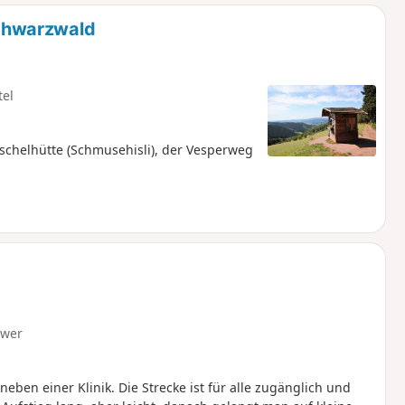
u
n
chwarzwald
m
tel
schelhütte (Schmusehisli), der Vesperweg
hwer
en einer Klinik. Die Strecke ist für alle zugänglich und