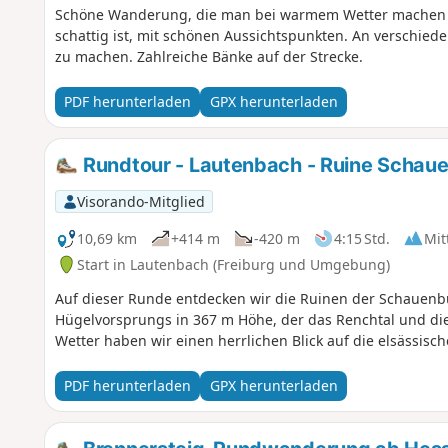
Schöne Wanderung, die man bei warmem Wetter machen k
schattig ist, mit schönen Aussichtspunkten. An verschiede
zu machen. Zahlreiche Bänke auf der Strecke.
PDF herunterladen
GPX herunterladen
Rundtour - Lautenbach - Ruine Schau
Visorando-Mitglied
10,69 km
+414 m
-420 m
4:15 Std.
Mit
Start in Lautenbach (Freiburg und Umgebung)
Auf dieser Runde entdecken wir die Ruinen der Schauenb
Hügelvorsprungs in 367 m Höhe, der das Renchtal und die
Wetter haben wir einen herrlichen Blick auf die elsässis
PDF herunterladen
GPX herunterladen