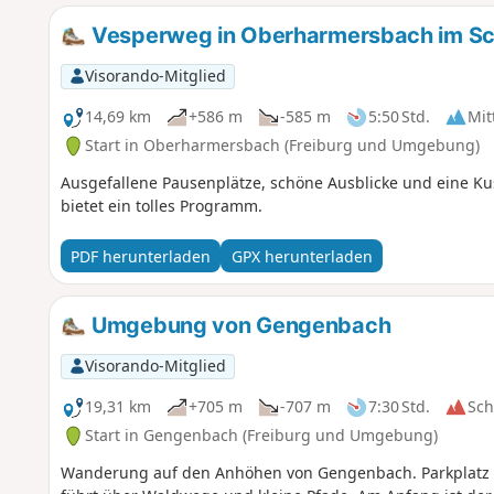
Vesperweg in Oberharmersbach im S
Visorando-Mitglied
14,69 km
+586 m
-585 m
5:50 Std.
Mit
Start in Oberharmersbach (Freiburg und Umgebung)
Ausgefallene Pausenplätze, schöne Ausblicke und eine Ku
bietet ein tolles Programm.
PDF herunterladen
GPX herunterladen
Umgebung von Gengenbach
Visorando-Mitglied
19,31 km
+705 m
-707 m
7:30 Std.
Sc
Start in Gengenbach (Freiburg und Umgebung)
Wanderung auf den Anhöhen von Gengenbach. Parkplatz neb