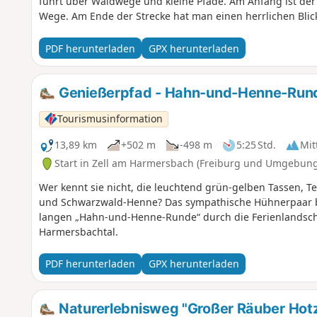
führt über Waldwege und kleine Pfade. Am Anfang ist der 
Wege. Am Ende der Strecke hat man einen herrlichen Blic
PDF herunterladen
GPX herunterladen
Genießerpfad - Hahn-und-Henne-Rund
Tourismusinformation
13,89 km
+502 m
-498 m
5:25 Std.
Mit
Start in Zell am Harmersbach (Freiburg und Umgebung
Wer kennt sie nicht, die leuchtend grün-gelben Tassen, 
und Schwarzwald-Henne? Das sympathische Hühnerpaar beg
langen „Hahn-und-Henne-Runde“ durch die Ferienlandsch
Harmersbachtal.
PDF herunterladen
GPX herunterladen
Naturerlebnisweg "Großer Räuber Hot