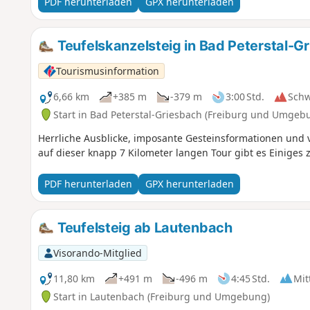
PDF herunterladen
GPX herunterladen
Teufelskanzelsteig in Bad Peterstal-G
Tourismusinformation
6,66 km
+385 m
-379 m
3:00 Std.
Sch
Start in Bad Peterstal-Griesbach (Freiburg und Umgeb
Herrliche Ausblicke, imposante Gesteinsformationen und ve
auf dieser knapp 7 Kilometer langen Tour gibt es Einiges 
PDF herunterladen
GPX herunterladen
Teufelsteig ab Lautenbach
Visorando-Mitglied
11,80 km
+491 m
-496 m
4:45 Std.
Mit
Start in Lautenbach (Freiburg und Umgebung)