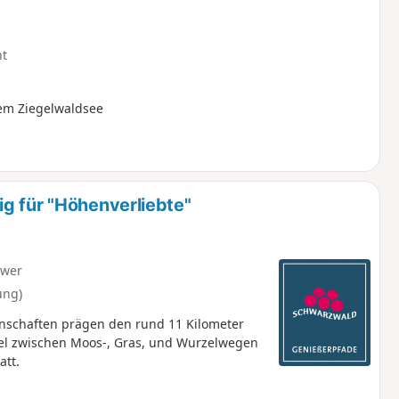
ht
em Ziegelwaldsee
g für "Höhenverliebte"
hwer
ung)
enschaften prägen den rund 11 Kilometer
el zwischen Moos-, Gras, und Wurzelwegen
att.