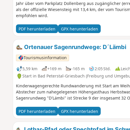
Jahr über vom Parkplatz Dollenberg aus zugänglicher (err
als der offizielle Wiesensteig mit 13,4 km, der vom Touri
empfohlen wird.
PDF herunterladen
GPX herunterladen
Ortenauer Sagenrundwege: D´Lämbi
Tourismusinformation
5,59 km
+169 m
-165 m
2:05 Std.
Leic
Start in Bad Peterstal-Griesbach (Freiburg und Umgeb
Kinderwagengerechte Rundwanderung mit Start am Weiher
Abstecher zum nahegelegenen Höhengasthaus Herbstwas
Sagenrundweg "D'Lämbi" ist Strecke 9 der insgesamt 32
PDF herunterladen
GPX herunterladen
Lothar-Pfad oder Spechtpfad im Sch