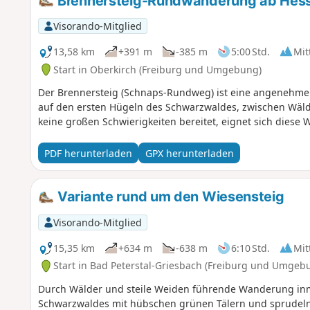
Brennersteig-Rundwanderung ab Hes
Visorando-Mitglied
13,58 km
+391 m
-385 m
5:00 Std.
Mit
Start in Oberkirch (Freiburg und Umgebung)
Der Brennersteig (Schnaps-Rundweg) ist eine angenehme
auf den ersten Hügeln des Schwarzwaldes, zwischen Wäl
keine großen Schwierigkeiten bereitet, eignet sich diese
PDF herunterladen
GPX herunterladen
Variante rund um den Wiesensteig
Visorando-Mitglied
15,35 km
+634 m
-638 m
6:10 Std.
Mit
Start in Bad Peterstal-Griesbach (Freiburg und Umgeb
Durch Wälder und steile Weiden führende Wanderung inm
Schwarzwaldes mit hübschen grünen Tälern und sprudelnd