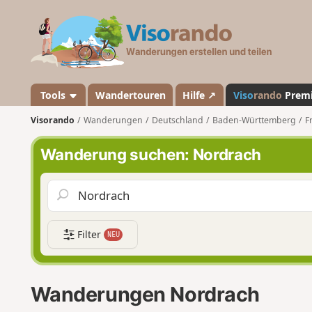
V
i
s
o
r
a
Tools
Wandertouren
Hilfe ↗
Viso
rando
Prem
n
Visorando
Wanderungen
Deutschland
Baden-Württemberg
F
d
o
Wanderung suchen: Nordrach
Filter
NEU
Wanderungen Nordrach