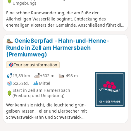
beliebt sein kann und sowohl auf dem Parkplatz als auch
Umgebung)
auf der Strecke mit vielen Menschen zu rechnen ist
Eine schöne Rundwanderung, die am Fuße der
Allerheiligen Wasserfälle beginnt. Entdeckung des
ehemaligen Klosters der Gemeinde. Anschließend führt die
Strecke allmählich nach oben, über Ottenhöfen und
schließlich über eine Schleife zurück zum Schliffkopf.
Genießerpfad - Hahn-und-Henne-
Runde in Zell am Harmersbach
(Premiumweg)
Tourismusinformation
13,89 km
+502 m
-498 m
5:25 Std.
Mittel
Start in Zell am Harmersbach
(Freiburg und Umgebung)
Wer kennt sie nicht, die leuchtend grün-
gelben Tassen, Teller und Eierbecher mit
Schwarzwald-Hahn und Schwarzwald-
Henne? Das sympathische Hühnerpaar
begleitet Sie auch auf der rund 14