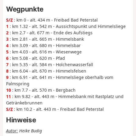
Wegpunkte
S/Z
: km 0 - alt. 434 m - Freibad Bad Peterstal
1
: km 1.32 - alt. 542 m - Aussichtspunkt und Himmelsliege
2
: km 2.7 - alt. 677 m - Ende des Aufstiegs
3
: km 2.81 - alt. 665 m - Himmelsbank
4
: km 3.09 - alt. 680 m - Himmelsbar
5
: km 4.03 - alt. 616 m - Wiesenwege
6
: km 5.08 - alt. 620 m - Pfad
7
: km 5.35 - alt. 584 m - Holchenwasserfall
8
: km 6.04 - alt. 670 m - Himmelsfelsen
9
: km 6.91 - alt. 641 m - Himmelsliege oberhalb vom
Palmspring
10
: km 7.7 - alt. 570 m - Bergbach
11
: km 9.82 - alt. 443 m - Himmelsbank mit Rastplatz und
Getränkebrunnen
S/Z
: km 10.2 - alt. 443 m - Freibad Bad Peterstal
Hinweise
Autor:
Heike Budig