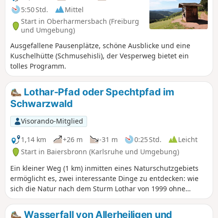
5:50 Std.
Mittel
Start in Oberharmersbach (Freiburg
und Umgebung)
Ausgefallene Pausenplätze, schöne Ausblicke und eine
Kuschelhütte (Schmusehisli), der Vesperweg bietet ein
tolles Programm.
Lothar-Pfad oder Spechtpfad im
Schwarzwald
Visorando-Mitglied
1,14 km
+26 m
-31 m
0:25 Std.
Leicht
Start in Baiersbronn (Karlsruhe und Umgebung)
Ein kleiner Weg (1 km) inmitten eines Naturschutzgebiets
ermöglicht es, zwei interessante Dinge zu entdecken: wie
sich die Natur nach dem Sturm Lothar von 1999 ohne
menschliches Eingreifen wieder erholt und wie Spechte mit
Bäumen interagieren. Es werden mehrere Varianten der
Wasserfall von Allerheiligen und