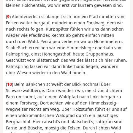
kleinen Holchentals, wo wir erst vor kurzem gewesen sind.
(
9
) Abenteuerlich schlängelt sich nun ein Pfad inmitten von
Felsen weiter bergauf, mündet in einen Forstweg, dem wir
nach rechts folgen. Kurz später fühlen wir uns dann schon
wieder wie Pfadfinder. Rechts ab geht’s einfach mitten
durch den Wald. Peu à peu verlieren wir an Höhenmetern.
Schließlich erreichen wir eine Himmelsliege oberhalb vom
Palmspring, einst Höhengasthof, heute Gruppenhaus.
Geschützt vom Blätterdach des Waldes lässt sich hier ruhen.
Palmspring lassen wir dann linkerhand liegen, wandern
über Wiesen wieder in den Wald hinein.
(
10
) Beim Bänkchen schweift der Blick nochmal über
Schwarzwaldberge. Dann wandern wir, meist von dichtem
Farn umsäumt, auf einem Waldpfad nach links bergab zu
einem Forstweg. Dort achten wir auf den Himmelssteig-
Wegweiser rechts am Weg. Über Holzstufen führt er uns auf
einen wildromantischen Waldpfad durch ein lauschiges
Bergbachtal. Hier rauschtˈs und plätschertˈs, sattgrün sind
Farne und Büsche, moosig die Felsen. Durch lichten Wald