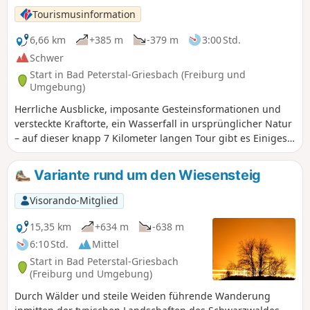
Tourismusinformation
6,66 km
+385 m
-379 m
3:00 Std.
Schwer
Start in Bad Peterstal-Griesbach (Freiburg und
Umgebung)
Herrliche Ausblicke, imposante Gesteinsformationen und
versteckte Kraftorte, ein Wasserfall in ursprünglicher Natur
– auf dieser knapp 7 Kilometer langen Tour gibt es Einiges
zu entdecken.
Variante rund um den Wiesensteig
Visorando-Mitglied
15,35 km
+634 m
-638 m
6:10 Std.
Mittel
Start in Bad Peterstal-Griesbach
(Freiburg und Umgebung)
Durch Wälder und steile Weiden führende Wanderung