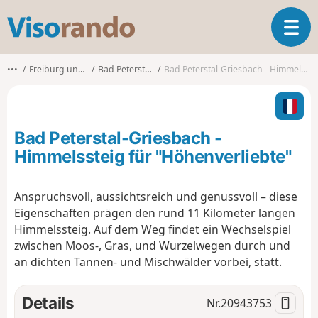
V
T
i
o
s
g
o
•••
Freiburg und Umgebung
Bad Peterstal-Griesbach
Bad Peterstal-Griesbach - Himmelssteig für "Höhenverliebte"
g
r
l
a
e
n
n
d
Bad Peterstal-Griesbach -
a
o
v
Himmelssteig für "Höhenverliebte"
i
g
Anspruchsvoll, aussichtsreich und genussvoll – diese
a
Eigenschaften prägen den rund 11 Kilometer langen
t
i
Himmelssteig. Auf dem Weg findet ein Wechselspiel
o
zwischen Moos-, Gras, und Wurzelwegen durch und
n
an dichten Tannen- und Mischwälder vorbei, statt.
Details
Nr.
20943753