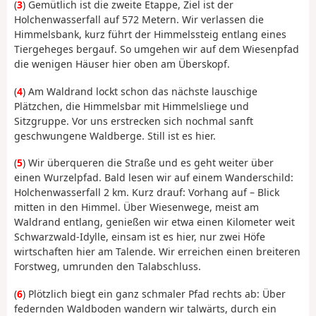
(
3
) Gemütlich ist die zweite Etappe, Ziel ist der
Holchenwasserfall auf 572 Metern. Wir verlassen die
Himmelsbank, kurz führt der Himmelssteig entlang eines
Tiergeheges bergauf. So umgehen wir auf dem Wiesenpfad
die wenigen Häuser hier oben am Überskopf.
(
4
) Am Waldrand lockt schon das nächste lauschige
Plätzchen, die Himmelsbar mit Himmelsliege und
Sitzgruppe. Vor uns erstrecken sich nochmal sanft
geschwungene Waldberge. Still ist es hier.
(
5
) Wir überqueren die Straße und es geht weiter über
einen Wurzelpfad. Bald lesen wir auf einem Wanderschild:
Holchenwasserfall 2 km. Kurz drauf: Vorhang auf – Blick
mitten in den Himmel. Über Wiesenwege, meist am
Waldrand entlang, genießen wir etwa einen Kilometer weit
Schwarzwald-Idylle, einsam ist es hier, nur zwei Höfe
wirtschaften hier am Talende. Wir erreichen einen breiteren
Forstweg, umrunden den Talabschluss.
(
6
) Plötzlich biegt ein ganz schmaler Pfad rechts ab: Über
federnden Waldboden wandern wir talwärts, durch ein