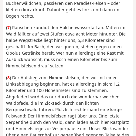
Buchenwäldchen, passieren den Paradies-Felsen – oder
klettern kurz drauf. Dahinter geht es links und dann im
Bogen rechts.
(
7
) Rauschen kündigt den Holchenwasserfall an. Mitten im
Wald fällt er auf zwei Stufen etwa acht Meter hinunter. Die
halbe Wegstrecke liegt hinter uns, 5,3 Kilometer sind
geschafft. Im Bach, den wir queren, stehen gegen einen
Obolus Getränke bereit. Wer nun allerdings eine Rast mit
Ausblick wünscht, muss noch einen Kilometer bis zum
Himmelsfelsen drauf setzen.
(
8
) Der Aufstieg zum Himmelsfelsen, den wir mit einer
Linksabbiegung beginnen, hat es allerdings in sich: 1,2
Kilometer und 100 Höhenmeter sind zu stemmen.
Abgefedert wird das nur durch die wunderbar weichen
Waldpfade, die im Zickzack durch den lichten
Bergmischwald führen. Plötzlich rechterhand eine karge
Felswand: Der Himmelsfelsen ragt über uns. Eine letzte
Serpentine durch den Wald, dann laden auch hier Rastplatz
und Himmelsliege zur Vesperpause ein. Unser Blick wandert
über einen Bauernhof zur gegenüberliegenden Talseite des