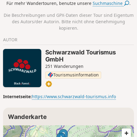
Für mehr Wandertouren, benutze unsere
Suchmaschine
.
Kilometer langen „Hahn-und-Henne-
Runde“ durch die Ferienlandschaft
Die Beschreibungen und GPX-Daten dieser Tour sind Eigentum
Mittlerer Schwarzwald Gengenbach
des Autors/der Autorin. Bitte nicht ohne Genehmigung
Harmersbachtal.
kopieren.
AUTOR
Schwarzwald Tourismus
GmbH
251 Wanderungen
Tourismusinformation
Internetseite:
https://www.schwarzwald-tourismus.info
Wanderkarte
2