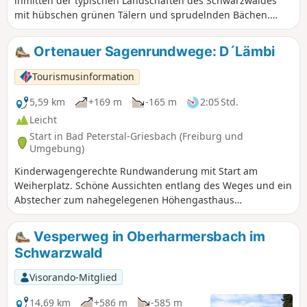
inmitten der typischen Landschaften des Schwarzwaldes
mit hübschen grünen Tälern und sprudelnden Bächen.
Diese Variante ist das ganze Jahr über vom Parkplatz
Dollenberg aus zugänglicher (erreichbar über die B28) und
Ortenauer Sagenrundwege: D´Lämbi
etwas länger als der offizielle Wiesensteig mit 13,4 km, der
vom Tourismusverband Bad Peterstal-Griesbach empfohlen
Tourismusinformation
wird.
5,59 km
+169 m
-165 m
2:05 Std.
Leicht
Start in Bad Peterstal-Griesbach (Freiburg und
Umgebung)
Kinderwagengerechte Rundwanderung mit Start am
Weiherplatz. Schöne Aussichten entlang des Weges und ein
Abstecher zum nahegelegenen Höhengasthaus
Herbstwasen machen den Weg zum kurzweiligen Erlebnis.
Der Sagenrundweg "D'Lämbi" ist Strecke 9 der insgesamt
Vesperweg in Oberharmersbach im
32 Ortenauer Sagenrundwege.
Schwarzwald
Visorando-Mitglied
14,69 km
+586 m
-585 m