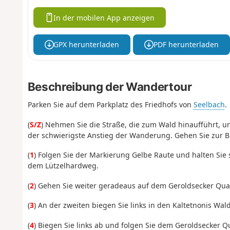
In der mobilen App anzeigen
GPX herunterladen
PDF herunterladen
Beschreibung der Wandertour
Parken Sie auf dem Parkplatz des Friedhofs von
Seelbach
.
(
S/Z
) Nehmen Sie die Straße, die zum Wald hinaufführt, 
der schwierigste Anstieg der Wanderung. Gehen Sie zur B
(
1
) Folgen Sie der Markierung Gelbe Raute und halten Sie 
dem Lützelhardweg.
(
2
) Gehen Sie weiter geradeaus auf dem Geroldsecker Qua
(
3
) An der zweiten biegen Sie links in den Kaltetnonis W
(
4
) Biegen Sie links ab und folgen Sie dem Geroldsecker Q