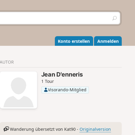
S
u
c
h
e
Konto erstellen
Anmelden
n
AUTOR
Jean D'enneris
1 Tour
Visorando-Mitglied
Wanderung übersetzt von Kat90 -
Originalversion