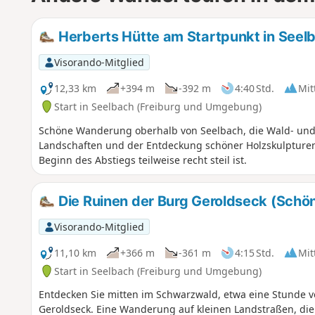
Herberts Hütte am Startpunkt in Seel
Visorando-Mitglied
12,33 km
+394 m
-392 m
4:40 Std.
Mit
Start in Seelbach (Freiburg und Umgebung)
Schöne Wanderung oberhalb von Seelbach, die Wald- und 
Landschaften und der Entdeckung schöner Holzskulpturen 
Beginn des Abstiegs teilweise recht steil ist.
Die Ruinen der Burg Geroldseck (Schö
Visorando-Mitglied
11,10 km
+366 m
-361 m
4:15 Std.
Mit
Start in Seelbach (Freiburg und Umgebung)
Entdecken Sie mitten im Schwarzwald, etwa eine Stunde v
Geroldseck. Eine Wanderung auf kleinen Landstraßen, die