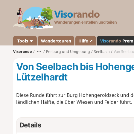
V
i
s
o
r
a
Tools
Wandertouren
Hilfe ↗
Viso
rando
Prem
n
Visorando
•••
Freiburg und Umgebung
Seelbach
Von Seelbac
d
o
Von Seelbach bis Hoheng
Lützelhardt
Diese Runde führt zur Burg Hohengeroldseck und der
ländlichen Hälfte, die über Wiesen und Felder führt.
Details