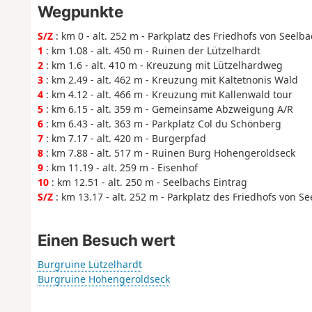
Wegpunkte
S/Z
: km 0 - alt. 252 m - Parkplatz des Friedhofs von Seelb
1
: km 1.08 - alt. 450 m - Ruinen der Lützelhardt
2
: km 1.6 - alt. 410 m - Kreuzung mit Lützelhardweg
3
: km 2.49 - alt. 462 m - Kreuzung mit Kaltetnonis Wald
4
: km 4.12 - alt. 466 m - Kreuzung mit Kallenwald tour
5
: km 6.15 - alt. 359 m - Gemeinsame Abzweigung A/R
6
: km 6.43 - alt. 363 m - Parkplatz Col du Schönberg
7
: km 7.17 - alt. 420 m - Burgerpfad
8
: km 7.88 - alt. 517 m - Ruinen Burg Hohengeroldseck
9
: km 11.19 - alt. 259 m - Eisenhof
10
: km 12.51 - alt. 250 m - Seelbachs Eintrag
S/Z
: km 13.17 - alt. 252 m - Parkplatz des Friedhofs von S
Einen Besuch wert
Burgruine Lützelhardt
Burgruine Hohengeroldseck