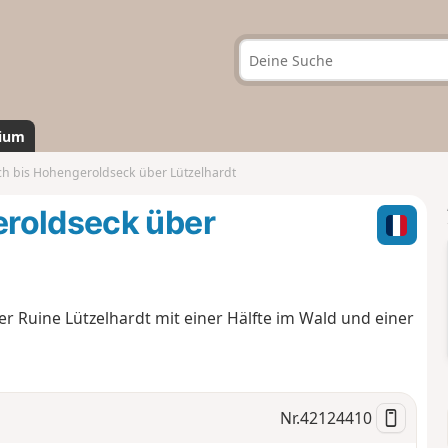
ium
h bis Hohengeroldseck über Lützelhardt
eroldseck über
 Ruine Lützelhardt mit einer Hälfte im Wald und einer
Nr.
42124410