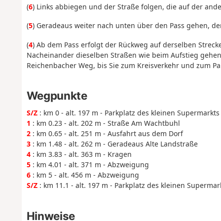
(
6
) Links abbiegen und der Straße folgen, die auf der an
(
5
) Geradeaus weiter nach unten über den Pass gehen, de
(
4
) Ab dem Pass erfolgt der Rückweg auf derselben Streck
Nacheinander dieselben Straßen wie beim Aufstieg gehen
Reichenbacher Weg, bis Sie zum Kreisverkehr und zum Par
Wegpunkte
S/Z
: km 0 - alt. 197 m - Parkplatz des kleinen Supermarkts
1
: km 0.23 - alt. 202 m - Straße Am Wachtbuhl
2
: km 0.65 - alt. 251 m - Ausfahrt aus dem Dorf
3
: km 1.48 - alt. 262 m - Geradeaus Alte Landstraße
4
: km 3.83 - alt. 363 m - Kragen
5
: km 4.01 - alt. 371 m - Abzweigung
6
: km 5 - alt. 456 m - Abzweigung
S/Z
: km 11.1 - alt. 197 m - Parkplatz des kleinen Supermar
Hinweise