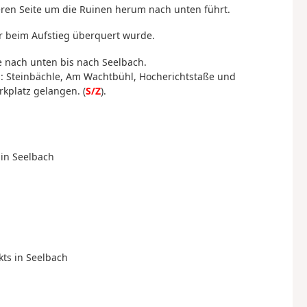
deren Seite um die Ruinen herum nach unten führt.
r beim Aufstieg überquert wurde.
e nach unten bis nach Seelbach.
: Steinbächle, Am Wachtbühl, Hocherichtstaße und
kplatz gelangen. (
S/Z
).
 in Seelbach
kts in Seelbach