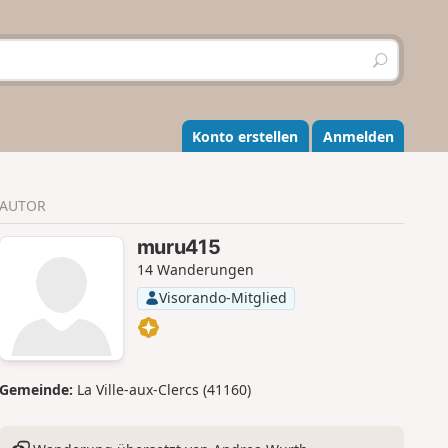
S
u
c
h
e
Konto erstellen
Anmelden
n
AUTOR
muru415
14 Wanderungen
Visorando-Mitglied
Gemeinde:
La Ville-aux-Clercs (41160)