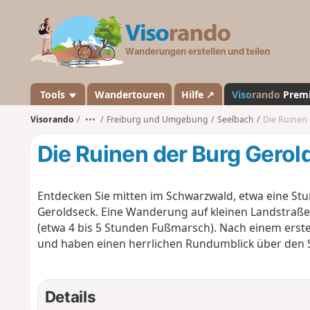
V
i
s
o
r
a
Tools
Wandertouren
Hilfe ↗
Viso
rando
Prem
n
Visorando
•••
Freiburg und Umgebung
Seelbach
Die Ruinen
d
o
Die Ruinen der Burg Gero
Entdecken Sie mitten im Schwarzwald, etwa eine Stu
Geroldseck. Eine Wanderung auf kleinen Landstraße
(etwa 4 bis 5 Stunden Fußmarsch). Nach einem erste
und haben einen herrlichen Rundumblick über den 
Details