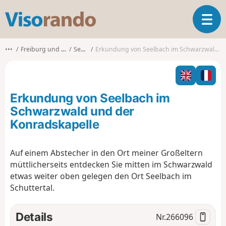
V
T
i
o
s
g
o
•••
Freiburg und Umgebung
Seelbach
Erkundung von Seelbach im Schwarzwald und der Konradskapelle
g
r
l
a
e
n
n
d
Erkundung von Seelbach im
a
o
v
Schwarzwald und der
i
Konradskapelle
g
a
t
Auf einem Abstecher in den Ort meiner Großeltern
i
müttlicherseits entdecken Sie mitten im Schwarzwald
o
etwas weiter oben gelegen den Ort Seelbach im
n
Schuttertal.
Details
Nr.
266096