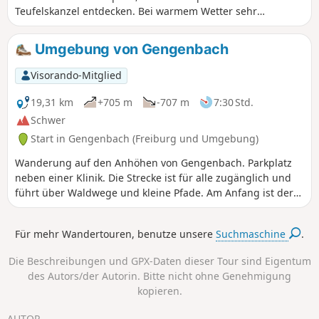
Teufelskanzel entdecken. Bei warmem Wetter sehr
angenehm, da größtenteils im Schatten, aber mit sehr
schönen Ausblicken.
Umgebung von Gengenbach
Visorando-Mitglied
19,31 km
+705 m
-707 m
7:30 Std.
Schwer
Start in Gengenbach (Freiburg und Umgebung)
Wanderung auf den Anhöhen von Gengenbach. Parkplatz
neben einer Klinik. Die Strecke ist für alle zugänglich und
führt über Waldwege und kleine Pfade. Am Anfang ist der
Aufstieg lang, aber leicht, danach gelangt man auf kleine
Wege. Am Ende der Strecke hat man einen herrlichen Blick
Für mehr Wandertouren, benutze unsere
Suchmaschine
.
auf die Stadt Gengenbach.
Die Beschreibungen und GPX-Daten dieser Tour sind Eigentum
des Autors/der Autorin. Bitte nicht ohne Genehmigung
kopieren.
AUTOR