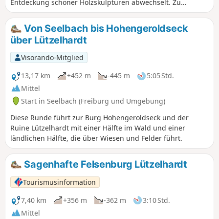
Entdeckung schöner Holzskulpturen abwechselt. Zu
beachten ist, dass der Beginn des Abstiegs teilweise recht
steil ist.
Von Seelbach bis Hohengeroldseck
über Lützelhardt
Visorando-Mitglied
13,17 km
+452 m
-445 m
5:05 Std.
Mittel
Start in Seelbach (Freiburg und Umgebung)
Diese Runde führt zur Burg Hohengeroldseck und der
Ruine Lützelhardt mit einer Hälfte im Wald und einer
ländlichen Hälfte, die über Wiesen und Felder führt.
Sagenhafte Felsenburg Lützelhardt
Tourismusinformation
7,40 km
+356 m
-362 m
3:10 Std.
Mittel