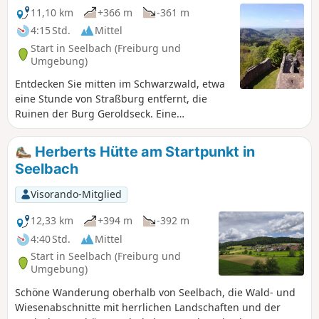
11,10 km
+366 m
-361 m
4:15 Std.
Mittel
Start in Seelbach (Freiburg und
Umgebung)
Entdecken Sie mitten im Schwarzwald, etwa
eine Stunde von Straßburg entfernt, die
Ruinen der Burg Geroldseck. Eine
Wanderung auf kleinen Landstraßen, die zu
Fuß oder mit dem Fahrrad erfolgen kann
Herberts Hütte am Startpunkt in
(etwa 4 bis 5 Stunden Fußmarsch). Nach
Seelbach
einem ersten, ansteigenden Teil gelangen
Sie oben zu den Ruinen und haben einen
Visorando-Mitglied
herrlichen Rundumblick über den
Schwarzwald.
12,33 km
+394 m
-392 m
4:40 Std.
Mittel
Start in Seelbach (Freiburg und
Umgebung)
Schöne Wanderung oberhalb von Seelbach, die Wald- und
Wiesenabschnitte mit herrlichen Landschaften und der