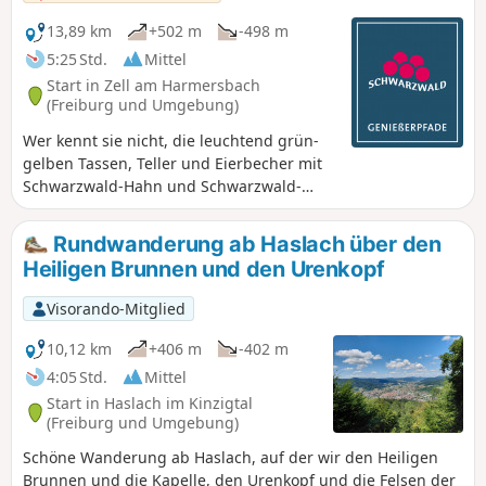
13,89 km
+502 m
-498 m
5:25 Std.
Mittel
Start in Zell am Harmersbach
(Freiburg und Umgebung)
Wer kennt sie nicht, die leuchtend grün-
gelben Tassen, Teller und Eierbecher mit
Schwarzwald-Hahn und Schwarzwald-
Henne? Das sympathische Hühnerpaar
begleitet Sie auch auf der rund 14
Rundwanderung ab Haslach über den
Kilometer langen „Hahn-und-Henne-
Heiligen Brunnen und den Urenkopf
Runde“ durch die Ferienlandschaft
Mittlerer Schwarzwald Gengenbach
Visorando-Mitglied
Harmersbachtal.
10,12 km
+406 m
-402 m
4:05 Std.
Mittel
Start in Haslach im Kinzigtal
(Freiburg und Umgebung)
Schöne Wanderung ab Haslach, auf der wir den Heiligen
Brunnen und die Kapelle, den Urenkopf und die Felsen der