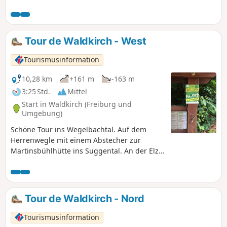
Drachen- und Gleitschirmflieger beobachten oder Kletterer
am Großen Kandelfelsen.
Tour de Waldkirch - West
Tourismusinformation
10,28 km
+161 m
-163 m
3:25 Std.
Mittel
Start in Waldkirch (Freiburg und
Umgebung)
Schöne Tour ins Wegelbachtal. Auf dem
Herrenwegle mit einem Abstecher zur
Martinsbühlhütte ins Suggental. An der Elz
geht es bis zur Galgenbrücke, am
Stadtrainsee entlang zurück zum Marktplatz.
Tour de Waldkirch - Nord
Tourismusinformation