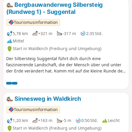
tolles Erlebnis.
Bergbauwanderweg Silbersteig
(Rundweg 1) - Suggental
Tourismusinformation
5,78 km
+321 m
-317 m
2:35 Std.
Mittel
Start in Waldkirch (Freiburg und Umgebung)
Der Silbersteig Suggental führt dich durch eine
faszinierende Landschaft, die der Mensch über und unter
der Erde verändert hat. Komm mit auf die kleine Runde des
Bergbauwanderwegs Silbersteig! Dieser führt dich nach
ungefähr 40 Minuten zum heutigen Besucherbergwerk.
Dort siehst Du den Stolleneingang des St. Anna Stollens,
einige Grubenwagen, mit denen das Erz aus den Stollen
Sinnesweg in Waldkirch
gefördert wurde und den Turm des Förderschachts.
Tourismusinformation
1,20 km
+163 m
-5 m
0:50 Std.
Leicht
Start in Waldkirch (Freiburg und Umgebung)