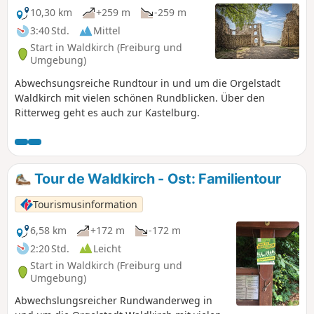
10,30 km
+259 m
-259 m
3:40 Std.
Mittel
Start in Waldkirch (Freiburg und
Umgebung)
Abwechsungsreiche Rundtour in und um die Orgelstadt
Waldkirch mit vielen schönen Rundblicken. Über den
Ritterweg geht es auch zur Kastelburg.
Tour de Waldkirch - Ost: Familientour
Tourismusinformation
6,58 km
+172 m
-172 m
2:20 Std.
Leicht
Start in Waldkirch (Freiburg und
Umgebung)
Abwechslungsreicher Rundwanderweg in