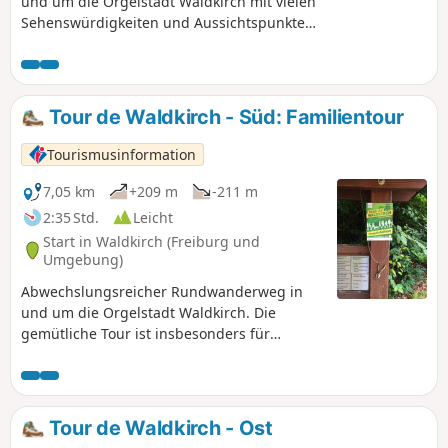
und um die Orgelstadt Waldkirch mit vielen
Sehenswürdigkeiten und Aussichtspunkten
am Weg. Kürzere Variante für Familien.
Tour de Waldkirch - Süd: Familientour
Tourismusinformation
7,05 km
+209 m
-211 m
2:35 Std.
Leicht
Start in Waldkirch (Freiburg und
Umgebung)
Abwechslungsreicher Rundwanderweg in
und um die Orgelstadt Waldkirch. Die
gemütliche Tour ist insbesonders für
Familien mit Kindern geeignet. Gerade für
Kinder gibt es unterwegs viele, kleine und
größere Highlights: Bootfahren auf dem
Stadtrainsee, Schwarzwaldzoo,
Tour de Waldkirch - Ost
Interessantes auf dem Sinnesweg und