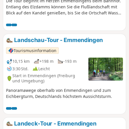
Die Tour beginnt im Herzen Emmendingens beim Bahnhof.
Entlang des Elzdamms können Sie die Flußlandschaft mit
Blick auf den Kandel genießen, bis Sie die Ortschaft Wasser
erreichen. Vom Rathaus über den Hirtenweg gelangen Sie
in den großen Allmendwald, einem der größten
Auwaldgebiete in der Oberrheinebene. Entlang einem
kleinen Bachlauf schlängelt sich der Pfad durch den Wald.
Landschau-Tour - Emmendingen
Felder, Obstanlagen, eine Siedlerhofgruppe, Gehölze und
Wald sowie der Wasserlauf des Neugrabens tangieren
Tourismusinformation
Ihren Weg. Durch Felder erreichen Sie wieder den
Stadtrand Emmendingens und enden am Bahnhof in
10,15 km
+198 m
-193 m
Emmendingen.
3:30 Std.
Leicht
Start in Emmendingen (Freiburg
und Umgebung)
Panoramawege oberhalb von Emmendingen und zum
Eichbergturm, Deutschlands höchstem Aussichtsturm.
Landeck-Tour - Emmendingen