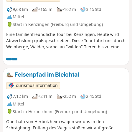
9,68 km
+165 m
-162 m
3:15 Std.
Mittel
Start in Kenzingen (Freiburg und Umgebung)
Eine familienfreundliche Tour bei Kenzingen. Heute wird
Abwechslung groß geschrieben. Diese Tour führt uns durch
Weinberge, Wälder, vorbei an "wilden" Tieren bis zu einem
Kletterpark. So findet jedes Familienmitglied sein/ ihr
eigenes Abenteuer!
Felsenpfad im Bleichtal
Tourismusinformation
7,12 km
+241 m
-252 m
2:45 Std.
Mittel
Start in Herbolzheim (Freiburg und Umgebung)
Oberhalb von Herbolzheim wagen wir uns in den
Schräghang. Entlang des Weges stoßen wir auf große