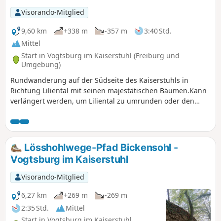
Visorando-Mitglied
9,60 km
+338 m
-357 m
3:40 Std.
Mittel
Start in Vogtsburg im Kaiserstuhl (Freiburg und
Umgebung)
Rundwanderung auf der Südseite des Kaiserstuhls in
Richtung Liliental mit seinen majestätischen Bäumen.Kann
verlängert werden, um Liliental zu umrunden oder den
Totenkopf, den höchsten Punkt des Kaiserstuhls, zu
besteigen.Die Rundwanderung führt abwechselnd durch
Weinberge, zu Aussichtspunkten, durch Wälder und über
die Weiden von Liliental.
Lösshohlwege-Pfad Bickensohl -
Vogtsburg im Kaiserstuhl
Visorando-Mitglied
6,27 km
+269 m
-269 m
2:35 Std.
Mittel
Start in Vogtsburg im Kaiserstuhl