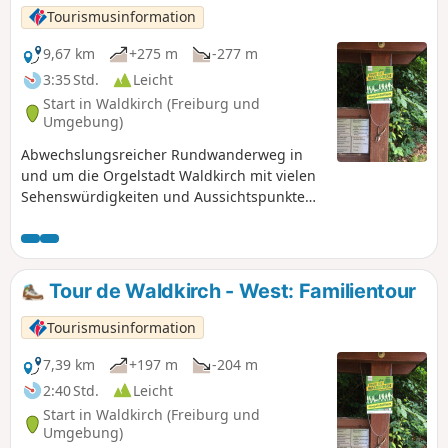
Baumkronenweg.
Tourismusinformation
9,67 km
+275 m
-277 m
3:35 Std.
Leicht
Start in Waldkirch (Freiburg und
Umgebung)
Abwechslungsreicher Rundwanderweg in
und um die Orgelstadt Waldkirch mit vielen
Sehenswürdigkeiten und Aussichtspunkten
am Weg.
Tour de Waldkirch - West: Familientour
Tourismusinformation
7,39 km
+197 m
-204 m
2:40 Std.
Leicht
Start in Waldkirch (Freiburg und
Umgebung)