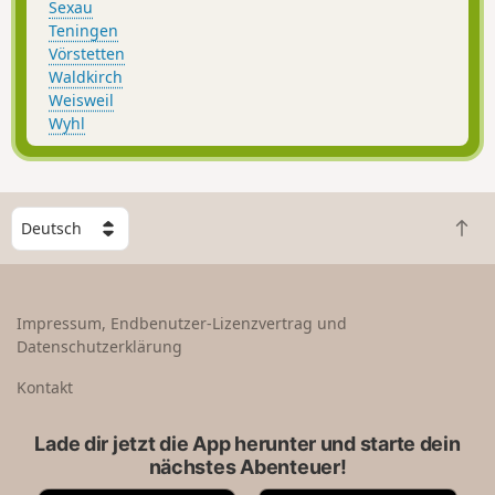
Sexau
Teningen
Vörstetten
Waldkirch
Weisweil
Wyhl
W
Z
ä
u
h
r
l
ü
e
Impressum, Endbenutzer-Lizenzvertrag und
c
e
Datenschutzerklärung
k
i
n
n
Kontakt
a
L
c
a
Lade dir jetzt die App herunter und starte dein
h
n
nächstes Abenteuer!
o
d
b