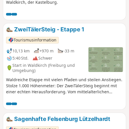
Waldkirch, der Kastelburg.
ZweiTälerSteig - Etappe 1
Tourismusinformation
10,13 km
+970 m
-33 m
5:40 Std.
Schwer
Start in Waldkirch (Freiburg und
Umgebung)
Waldreiche Etappe mit vielen Pfaden und steilen Anstiegen.
Stolze 1.000 Höhenmeter: Der ZweiTälerSteig beginnt mit
einer echten Herausforderung. Vom mittelalterlichen
Städtchen Waldkirch über den Grat zum Glottertal hinauf
auf den Kandel, den höchsten Punkt des Zweitälersteigs.
Doch auch wenn der Aufstieg manchmal steil ist: Der Gipfel
ist schneller erreicht als gedacht.
Sagenhafte Felsenburg Lützelhardt