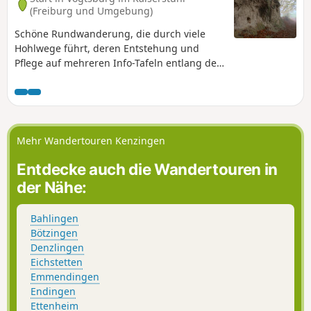
(Freiburg und Umgebung)
Schöne Rundwanderung, die durch viele
Hohlwege führt, deren Entstehung und
Pflege auf mehreren Info-Tafeln entlang des
Weges erklärt werden. Die Runde führt auch
mitten durch die Weinberge und bei
schönem Wetter kann man tolle Aussichten
genieβen.
Mehr Wandertouren Kenzingen
Entdecke auch die Wandertouren in
der Nähe:
Bahlingen
Bötzingen
Denzlingen
Eichstetten
Emmendingen
Endingen
Ettenheim