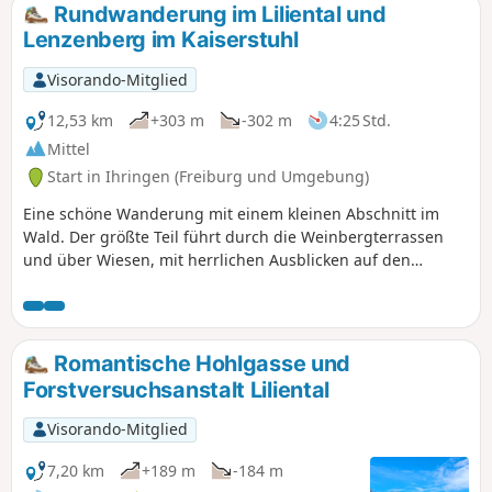
Rundwanderung im Liliental und
Lenzenberg im Kaiserstuhl
Visorando-Mitglied
12,53 km
+303 m
-302 m
4:25 Std.
Mittel
Start in Ihringen (Freiburg und Umgebung)
Eine schöne Wanderung mit einem kleinen Abschnitt im
Wald. Der größte Teil führt durch die Weinbergterrassen
und über Wiesen, mit herrlichen Ausblicken auf den
Kaiserstuhl. Das Plus: zwei Restaurants auf der Strecke,
eines am Start (Zur Lilie) und das andere bei km 8 (Rathaus
Lenzenberg), das einen Abstecher wert ist: schöne Terrasse
und Blick auf die Ebene, den Schwarzwald und die Vogesen.
Romantische Hohlgasse und
Forstversuchsanstalt Liliental
Visorando-Mitglied
7,20 km
+189 m
-184 m