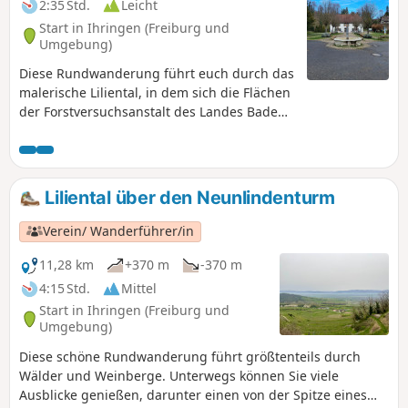
2:35 Std.
Leicht
Start in Ihringen (Freiburg und
Umgebung)
Diese Rundwanderung führt euch durch das
malerische Liliental, in dem sich die Flächen
der Forstversuchsanstalt des Landes Baden-
Württemberg befinden. Dort wird geforscht,
welche Baumarten uns künftig durch den
Klimawandel am besten begleiten.
Unterwegs passiert ihr auch die
Liliental über den Neunlindenturm
Romantische Hohlgasse, die durch die
eiszeitlichen Kalkablagerungen aus dem
Verein/ Wanderführer/in
Alpenraum führt.
11,28 km
+370 m
-370 m
4:15 Std.
Mittel
Start in Ihringen (Freiburg und
Umgebung)
Diese schöne Rundwanderung führt größtenteils durch
Wälder und Weinberge. Unterwegs können Sie viele
Ausblicke genießen, darunter einen von der Spitze eines