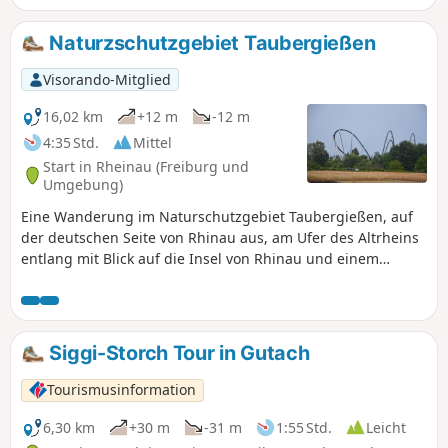
Naturzschutzgebiet Taubergießen
Visorando-Mitglied
16,02 km
+12 m
-12 m
4:35 Std.
Mittel
Start in Rheinau (Freiburg und
Umgebung)
Eine Wanderung im Naturschutzgebiet Taubergießen, auf
der deutschen Seite von Rhinau aus, am Ufer des Altrheins
entlang mit Blick auf die Insel von Rhinau und einem
kleinen Abstecher zum Europa-Park Rust. Es handelt sich
um ein tausend Hektar großes Naturschutzgebiet der
französischen Gemeinde Rhinau auf deutschem Boden (650
ha Wald und 350 ha Wiesen oder Felder). Ich hatte das
Siggi-Storch Tour in Gutach
Glück, Rehe, Schwäne und Reiher zu sehen.
Tourismusinformation
6,30 km
+30 m
-31 m
1:55 Std.
Leicht