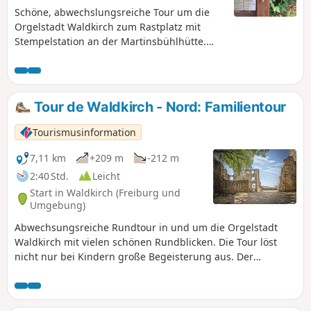
Schöne, abwechslungsreiche Tour um die
Orgelstadt Waldkirch zum Rastplatz mit
Stempelstation an der Martinsbühlhütte.
Kürzere Variante für Familien.
Tour de Waldkirch - Nord: Familientour
Tourismusinformation
7,11 km
+209 m
-212 m
2:40 Std.
Leicht
Start in Waldkirch (Freiburg und
Umgebung)
Abwechsungsreiche Rundtour in und um die Orgelstadt
Waldkirch mit vielen schönen Rundblicken. Die Tour löst
nicht nur bei Kindern große Begeisterung aus. Der
Ritterweg und insbesondere die Kastelburg verlockt zu
allerlei Spielen.Aber auch die weite Sicht bis hinüber zum
Kaiserstuhl, über Waldkirch hinweg zum Kandel ist ein