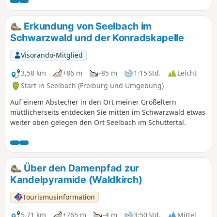
Fuß oder mit dem Fahrrad erfolgen kann
(etwa 4 bis 5 Stunden Fußmarsch). Nach
einem ersten, ansteigenden Teil gelangen
Erkundung von Seelbach im
Sie oben zu den Ruinen und haben einen
Schwarzwald und der Konradskapelle
herrlichen Rundumblick über den
Schwarzwald.
Visorando-Mitglied
3,58 km
+86 m
-85 m
1:15 Std.
Leicht
Start in Seelbach (Freiburg und Umgebung)
Auf einem Abstecher in den Ort meiner Großeltern
müttlicherseits entdecken Sie mitten im Schwarzwald etwas
weiter oben gelegen den Ort Seelbach im Schuttertal.
Über den Damenpfad zur
Kandelpyramide (Waldkirch)
Tourismusinformation
5,71 km
+765 m
-4 m
3:50 Std.
Mittel