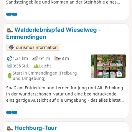
Sandsteingebilde und kommen an der Steinhöhle eines
Einsiedlers vorbei. Ob sie wirlich verlassen ist? Diese Tour
eignet sich nur für trittsichere und schwindelfreie Familien.
Walderlebnispfad Wieselweg -
Emmendingen
Tourismusinformation
1,21 km
+91 m
-8 m
0:35 Std.
Leicht
Start in Emmendingen (Freiburg
und Umgebung)
Spaß am Entdecken und Lernen für Jung und Alt, Erholung
in der wunderschönen Natur und eine beeindruckende,
einzigartige Aussicht auf die Umgebung - das alles bietet
der Wieselweg in Emmendingen.
Hochburg-Tour