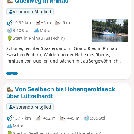
Quellweg in Rhinau
Visorando-Mitglied
10,99 km
+6 m
-6 m
3:10 Std.
Mittel
Start in Rhinau (Bas-Rhin)
Schöner, leichter Spaziergang im Grand Ried in Rhinau
zwischen Feldern, Wäldern in der Nähe des Rheins,
inmitten von Quellen und Bächen mit außergewöhnlich
klarem Wasser und Bunkeranlagen. Für Kinder geeignet.
Von Seelbach bis Hohengeroldseck
über Lützelhardt
Visorando-Mitglied
13,17 km
+452 m
-445 m
5:05 Std.
Mittel
Start in Seelbach (Freiburg und Umgebung)