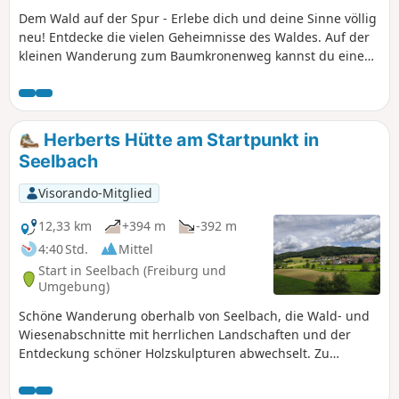
Dem Wald auf der Spur - Erlebe dich und deine Sinne völlig
neu! Entdecke die vielen Geheimnisse des Waldes. Auf der
kleinen Wanderung zum Baumkronenweg kannst du eine
Hängebrücke bezwingen, Tierspuren finden, Waldfrüchte
beschnuppern und sogar Bäume verkehrt herum aus dem
Boden wachsen sehen. Der Wald offenbart sich als eine
faszinierende Welt, die gleichermaßen vertraut wie fremd
Herberts Hütte am Startpunkt in
erscheint.
Seelbach
Visorando-Mitglied
12,33 km
+394 m
-392 m
4:40 Std.
Mittel
Start in Seelbach (Freiburg und
Umgebung)
Schöne Wanderung oberhalb von Seelbach, die Wald- und
Wiesenabschnitte mit herrlichen Landschaften und der
Entdeckung schöner Holzskulpturen abwechselt. Zu
beachten ist, dass der Beginn des Abstiegs teilweise recht
steil ist.