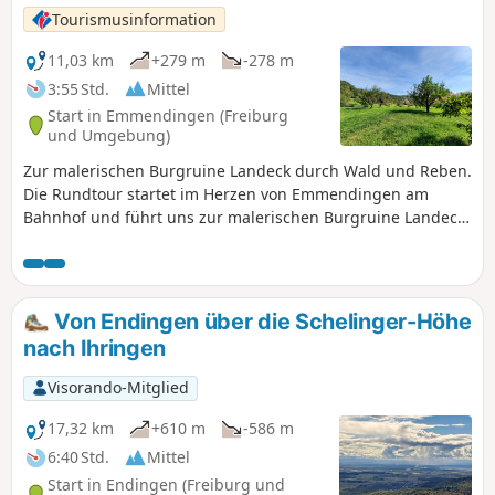
Tourismusinformation
11,03 km
+279 m
-278 m
3:55 Std.
Mittel
Start in Emmendingen (Freiburg
und Umgebung)
Zur malerischen Burgruine Landeck durch Wald und Reben.
Die Rundtour startet im Herzen von Emmendingen am
Bahnhof und führt uns zur malerischen Burgruine Landeck,
die aus dem 13. Jahrhundert stammt. Vom ersten
Aussichtsplateau am Wöpplinsberg aus, hat man das große
Panorama des Breisgaus vor Augen mit Blick zum
Schwarzwald über den Kaiserstuhl, den Vogesen und bei
Von Endingen über die Schelinger-Höhe
guter Sicht gar zum Schweizer Jura. Durch schöne
nach Ihringen
Waldpfade mit leichtem Auf und Ab erreichen Sie das
Highlight der Tour - die Burgruine Landeck, die sich über
Visorando-Mitglied
schmale Treppen gut erkunden lässt. Der weite
Panoramablick und die wunderschöne Umgebung laden zu
17,32 km
+610 m
-586 m
einer Rast ein. Der Abstieg erfolgt über den Bergrücken
6:40 Std.
Mittel
hinab durch die Mundinger Weinberge mit herrlichem Blick
Start in Endingen (Freiburg und