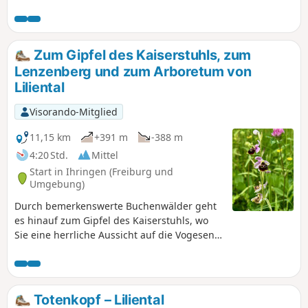
hübschen kleinen Turms. Im Frühling ist dies ein schöner
Ort, um Bärlauch zu sammeln.
Zum Gipfel des Kaiserstuhls, zum
Lenzenberg und zum Arboretum von
Liliental
Visorando-Mitglied
11,15 km
+391 m
-388 m
4:20 Std.
Mittel
Start in Ihringen (Freiburg und
Umgebung)
Durch bemerkenswerte Buchenwälder geht
es hinauf zum Gipfel des Kaiserstuhls, wo
Sie eine herrliche Aussicht auf die Vogesen
und den Schwarzwald genießen können. Von
hier aus geht es wieder hinunter zum
Lenzenberg und durch die Weinberge zum
bemerkenswerten Arboretum von Liliental.
Totenkopf – Liliental