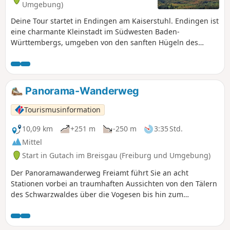
auf fast den gesamten Landkreis Emmendingen von der
Umgebung)
Rheinebene bei Sasbach bis zum Kandel.
Deine Tour startet in Endingen am Kaiserstuhl. Endingen ist
eine charmante Kleinstadt im Südwesten Baden-
Württembergs, umgeben von den sanften Hügeln des
Kaiserstuhls. Diese Region bietet zahlreiche
Wandermöglichkeiten durch Weinberge, Wälder und
Vulkanlandschaften sowie atemberaubende Ausblicke auf
die Rheinebene und die Vogesen.
Panorama-Wanderweg
Tourismusinformation
10,09 km
+251 m
-250 m
3:35 Std.
Mittel
Start in Gutach im Breisgau (Freiburg und Umgebung)
Der Panoramawanderweg Freiamt führt Sie an acht
Stationen vorbei an traumhaften Aussichten von den Tälern
des Schwarzwaldes über die Vogesen bis hin zum
Schweizer und Französischen Jura.