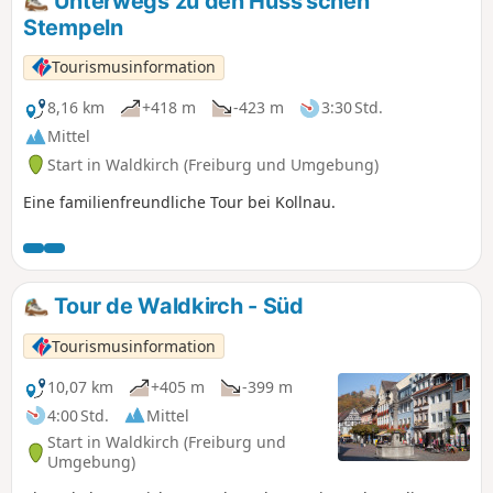
Unterwegs zu den Huss'schen
Stempeln
Tourismusinformation
8,16 km
+418 m
-423 m
3:30 Std.
Mittel
Start in Waldkirch (Freiburg und Umgebung)
Eine familienfreundliche Tour bei Kollnau.
Tour de Waldkirch - Süd
Tourismusinformation
10,07 km
+405 m
-399 m
4:00 Std.
Mittel
Start in Waldkirch (Freiburg und
Umgebung)