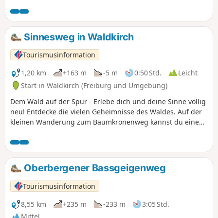
Ritterweg und insbesondere die Kastelburg verlockt zu
allerlei Spielen.Aber auch die weite Sicht bis hinüber zum
Kaiserstuhl, über Waldkirch hinweg zum Kandel ist ein
tolles Erlebnis.
Sinnesweg in Waldkirch
Tourismusinformation
1,20 km
+163 m
-5 m
0:50 Std.
Leicht
Start in Waldkirch (Freiburg und Umgebung)
Dem Wald auf der Spur - Erlebe dich und deine Sinne völlig
neu! Entdecke die vielen Geheimnisse des Waldes. Auf der
kleinen Wanderung zum Baumkronenweg kannst du eine
Hängebrücke bezwingen, Tierspuren finden, Waldfrüchte
beschnuppern und sogar Bäume verkehrt herum aus dem
Boden wachsen sehen. Der Wald offenbart sich als eine
faszinierende Welt, die gleichermaßen vertraut wie fremd
Oberbergener Bassgeigenweg
erscheint.
Tourismusinformation
8,55 km
+235 m
-233 m
3:05 Std.
Mittel