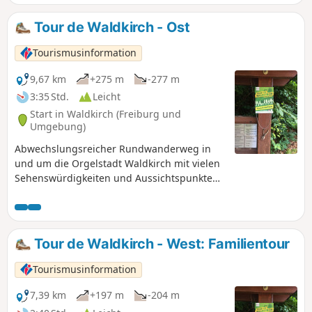
größere Highlights: Bootfahren auf dem
Stadtrainsee, Schwarzwaldzoo,
Tour de Waldkirch - Ost
Interessantes auf dem Sinnesweg und
Baumkronenweg.
Tourismusinformation
9,67 km
+275 m
-277 m
3:35 Std.
Leicht
Start in Waldkirch (Freiburg und
Umgebung)
Abwechslungsreicher Rundwanderweg in
und um die Orgelstadt Waldkirch mit vielen
Sehenswürdigkeiten und Aussichtspunkten
am Weg.
Tour de Waldkirch - West: Familientour
Tourismusinformation
7,39 km
+197 m
-204 m