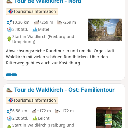
Tour de Waldkirch - Nord
Tourismusinformation
10,30 km
+259 m
-259 m
3:40 Std.
Mittel
Start in Waldkirch (Freiburg und
Umgebung)
Abwechsungsreiche Rundtour in und um die Orgelstadt
Waldkirch mit vielen schönen Rundblicken. Über den
Ritterweg geht es auch zur Kastelburg.
Tour de Waldkirch - Ost: Familientour
Tourismusinformation
6,58 km
+172 m
-172 m
2:20 Std.
Leicht
Start in Waldkirch (Freiburg und