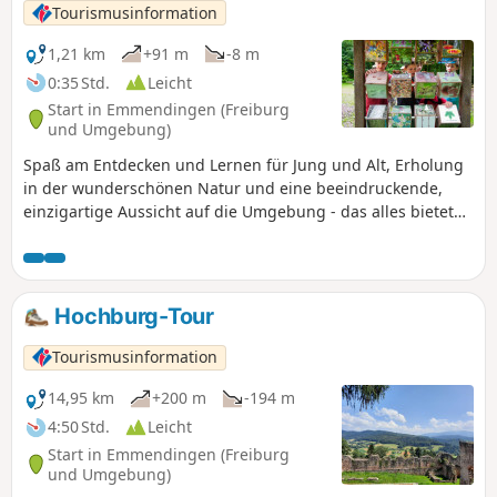
Tourismusinformation
1,21 km
+91 m
-8 m
0:35 Std.
Leicht
Start in Emmendingen (Freiburg
und Umgebung)
Spaß am Entdecken und Lernen für Jung und Alt, Erholung
in der wunderschönen Natur und eine beeindruckende,
einzigartige Aussicht auf die Umgebung - das alles bietet
der Wieselweg in Emmendingen.
Hochburg-Tour
Tourismusinformation
14,95 km
+200 m
-194 m
4:50 Std.
Leicht
Start in Emmendingen (Freiburg
und Umgebung)