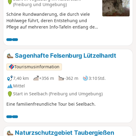
(Freiburg und Umgebung)
Schöne Rundwanderung, die durch viele
Hohlwege führt, deren Entstehung und
Pflege auf mehreren Info-Tafeln entlang des
Weges erklärt werden. Die Runde führt auch
mitten durch die Weinberge und bei
schönem Wetter kann man tolle Aussichten
genieβen.
Sagenhafte Felsenburg Lützelhardt
Tourismusinformation
7,40 km
+356 m
-362 m
3:10 Std.
Mittel
Start in Seelbach (Freiburg und Umgebung)
Eine familienfreundliche Tour bei Seelbach.
Naturzschutzgebiet Taubergießen