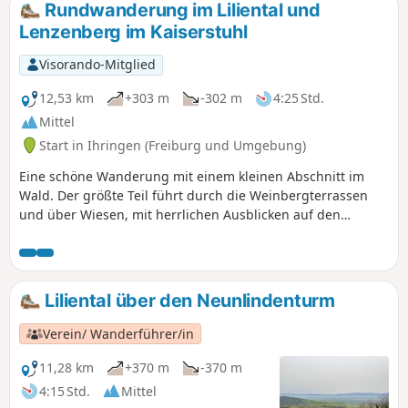
Rundwanderung im Liliental und
Lenzenberg im Kaiserstuhl
Visorando-Mitglied
12,53 km
+303 m
-302 m
4:25 Std.
Mittel
Start in Ihringen (Freiburg und Umgebung)
Eine schöne Wanderung mit einem kleinen Abschnitt im
Wald. Der größte Teil führt durch die Weinbergterrassen
und über Wiesen, mit herrlichen Ausblicken auf den
Kaiserstuhl. Das Plus: zwei Restaurants auf der Strecke,
eines am Start (Zur Lilie) und das andere bei km 8 (Rathaus
Lenzenberg), das einen Abstecher wert ist: schöne Terrasse
und Blick auf die Ebene, den Schwarzwald und die Vogesen.
Liliental über den Neunlindenturm
Verein/ Wanderführer/in
11,28 km
+370 m
-370 m
4:15 Std.
Mittel