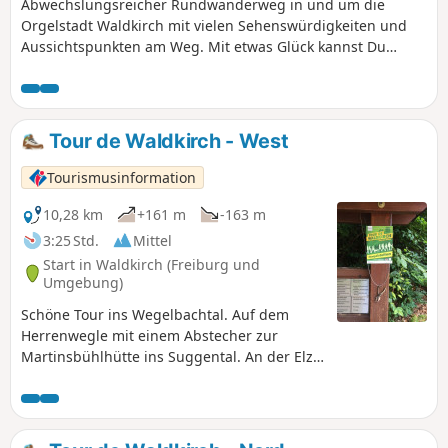
Abwechslungsreicher Rundwanderweg in und um die
Orgelstadt Waldkirch mit vielen Sehenswürdigkeiten und
Aussichtspunkten am Weg. Mit etwas Glück kannst Du
Drachen- und Gleitschirmflieger beobachten oder Kletterer
am Großen Kandelfelsen.
Tour de Waldkirch - West
Tourismusinformation
10,28 km
+161 m
-163 m
3:25 Std.
Mittel
Start in Waldkirch (Freiburg und
Umgebung)
Schöne Tour ins Wegelbachtal. Auf dem
Herrenwegle mit einem Abstecher zur
Martinsbühlhütte ins Suggental. An der Elz
geht es bis zur Galgenbrücke, am
Stadtrainsee entlang zurück zum Marktplatz.