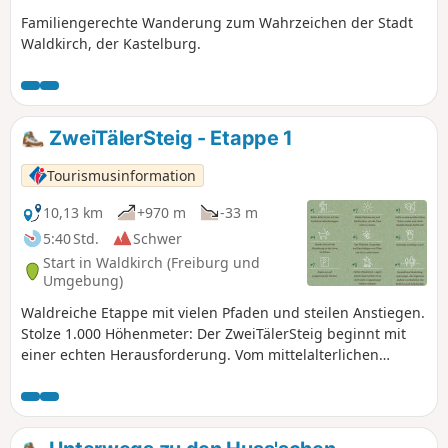
Familiengerechte Wanderung zum Wahrzeichen der Stadt
Waldkirch, der Kastelburg.
ZweiTälerSteig - Etappe 1
Tourismusinformation
10,13 km
+970 m
-33 m
5:40 Std.
Schwer
Start in Waldkirch (Freiburg und
Umgebung)
Waldreiche Etappe mit vielen Pfaden und steilen Anstiegen.
Stolze 1.000 Höhenmeter: Der ZweiTälerSteig beginnt mit
einer echten Herausforderung. Vom mittelalterlichen
Städtchen Waldkirch über den Grat zum Glottertal hinauf
auf den Kandel, den höchsten Punkt des Zweitälersteigs.
Doch auch wenn der Aufstieg manchmal steil ist: Der Gipfel
ist schneller erreicht als gedacht.