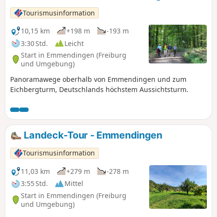
Felder, Obstanlagen, eine Siedlerhofgruppe, Gehölze und
Wald sowie der Wasserlauf des Neugrabens tangieren
Tourismusinformation
Ihren Weg. Durch Felder erreichen Sie wieder den
Stadtrand Emmendingens und enden am Bahnhof in
10,15 km
+198 m
-193 m
Emmendingen.
3:30 Std.
Leicht
Start in Emmendingen (Freiburg
und Umgebung)
Panoramawege oberhalb von Emmendingen und zum
Eichbergturm, Deutschlands höchstem Aussichtsturm.
Landeck-Tour - Emmendingen
Tourismusinformation
11,03 km
+279 m
-278 m
3:55 Std.
Mittel
Start in Emmendingen (Freiburg
und Umgebung)