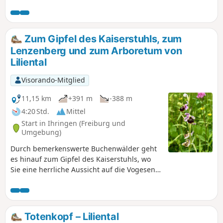
Württemberg befinden. Dort wird geforscht,
welche Baumarten uns künftig durch den
Klimawandel am besten begleiten.
Unterwegs passiert ihr auch die
Zum Gipfel des Kaiserstuhls, zum
Romantische Hohlgasse, die durch die
Lenzenberg und zum Arboretum von
eiszeitlichen Kalkablagerungen aus dem
Liliental
Alpenraum führt.
Visorando-Mitglied
11,15 km
+391 m
-388 m
4:20 Std.
Mittel
Start in Ihringen (Freiburg und
Umgebung)
Durch bemerkenswerte Buchenwälder geht
es hinauf zum Gipfel des Kaiserstuhls, wo
Sie eine herrliche Aussicht auf die Vogesen
und den Schwarzwald genießen können. Von
hier aus geht es wieder hinunter zum
Lenzenberg und durch die Weinberge zum
bemerkenswerten Arboretum von Liliental.
Totenkopf – Liliental