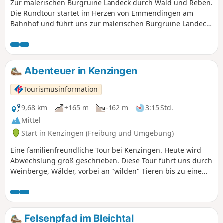
Zur malerischen Burgruine Landeck durch Wald und Reben.
Die Rundtour startet im Herzen von Emmendingen am
Bahnhof und führt uns zur malerischen Burgruine Landeck,
die aus dem 13. Jahrhundert stammt. Vom ersten
Aussichtsplateau am Wöpplinsberg aus, hat man das große
Panorama des Breisgaus vor Augen mit Blick zum
Schwarzwald über den Kaiserstuhl, den Vogesen und bei
Abenteuer in Kenzingen
guter Sicht gar zum Schweizer Jura. Durch schöne
Waldpfade mit leichtem Auf und Ab erreichen Sie das
Tourismusinformation
Highlight der Tour - die Burgruine Landeck, die sich über
schmale Treppen gut erkunden lässt. Der weite
9,68 km
+165 m
-162 m
3:15 Std.
Panoramablick und die wunderschöne Umgebung laden zu
Mittel
einer Rast ein. Der Abstieg erfolgt über den Bergrücken
Start in Kenzingen (Freiburg und Umgebung)
hinab durch die Mundinger Weinberge mit herrlichem Blick
auf fast den gesamten Landkreis Emmendingen von der
Eine familienfreundliche Tour bei Kenzingen. Heute wird
Rheinebene bei Sasbach bis zum Kandel.
Abwechslung groß geschrieben. Diese Tour führt uns durch
Weinberge, Wälder, vorbei an "wilden" Tieren bis zu einem
Kletterpark. So findet jedes Familienmitglied sein/ ihr
eigenes Abenteuer!
Felsenpfad im Bleichtal