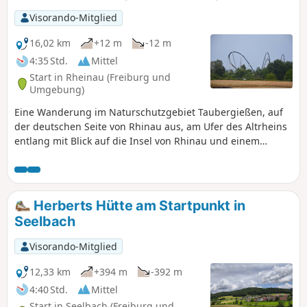
Visorando-Mitglied
16,02 km
+12 m
-12 m
4:35 Std.
Mittel
Start in Rheinau (Freiburg und
Umgebung)
Eine Wanderung im Naturschutzgebiet Taubergießen, auf
der deutschen Seite von Rhinau aus, am Ufer des Altrheins
entlang mit Blick auf die Insel von Rhinau und einem
kleinen Abstecher zum Europa-Park Rust. Es handelt sich
um ein tausend Hektar großes Naturschutzgebiet der
französischen Gemeinde Rhinau auf deutschem Boden (650
ha Wald und 350 ha Wiesen oder Felder). Ich hatte das
Herberts Hütte am Startpunkt in
Glück, Rehe, Schwäne und Reiher zu sehen.
Seelbach
Visorando-Mitglied
12,33 km
+394 m
-392 m
4:40 Std.
Mittel
Start in Seelbach (Freiburg und