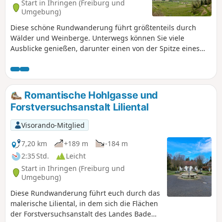
Start in Ihringen (Freiburg und
Umgebung)
Diese schöne Rundwanderung führt größtenteils durch
Wälder und Weinberge. Unterwegs können Sie viele
Ausblicke genießen, darunter einen von der Spitze eines
hübschen kleinen Turms. Im Frühling ist dies ein schöner
Ort, um Bärlauch zu sammeln.
Romantische Hohlgasse und
Forstversuchsanstalt Liliental
Visorando-Mitglied
7,20 km
+189 m
-184 m
2:35 Std.
Leicht
Start in Ihringen (Freiburg und
Umgebung)
Diese Rundwanderung führt euch durch das
malerische Liliental, in dem sich die Flächen
der Forstversuchsanstalt des Landes Baden-