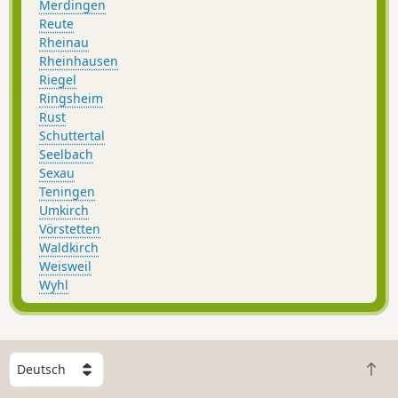
Merdingen
Reute
Rheinau
Rheinhausen
Riegel
Ringsheim
Rust
Schuttertal
Seelbach
Sexau
Teningen
Umkirch
Vörstetten
Waldkirch
Weisweil
Wyhl
W
Z
ä
u
h