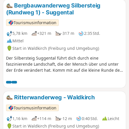
Bergbauwanderweg Silbersteig
(Rundweg 1) - Suggental
Tourismusinformation
5,78 km
+321 m
-317 m
2:35 Std.
Mittel
Start in Waldkirch (Freiburg und Umgebung)
Der Silbersteig Suggental führt dich durch eine
faszinierende Landschaft, die der Mensch über und unter
der Erde verändert hat. Komm mit auf die kleine Runde des
Bergbauwanderwegs Silbersteig! Dieser führt dich nach
ungefähr 40 Minuten zum heutigen Besucherbergwerk.
Dort siehst Du den Stolleneingang des St. Anna Stollens,
einige Grubenwagen, mit denen das Erz aus den Stollen
Ritterwanderweg - Waldkirch
gefördert wurde und den Turm des Förderschachts.
Tourismusinformation
1,16 km
+114 m
-12 m
0:40 Std.
Leicht
Start in Waldkirch (Freiburg und Umgebung)