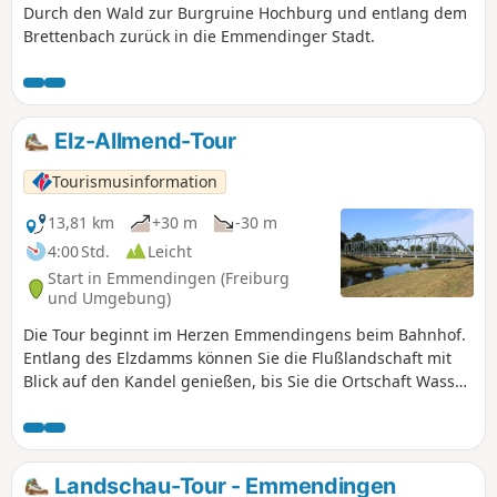
Durch den Wald zur Burgruine Hochburg und entlang dem
Brettenbach zurück in die Emmendinger Stadt.
Elz-Allmend-Tour
Tourismusinformation
13,81 km
+30 m
-30 m
4:00 Std.
Leicht
Start in Emmendingen (Freiburg
und Umgebung)
Die Tour beginnt im Herzen Emmendingens beim Bahnhof.
Entlang des Elzdamms können Sie die Flußlandschaft mit
Blick auf den Kandel genießen, bis Sie die Ortschaft Wasser
erreichen. Vom Rathaus über den Hirtenweg gelangen Sie
in den großen Allmendwald, einem der größten
Auwaldgebiete in der Oberrheinebene. Entlang einem
kleinen Bachlauf schlängelt sich der Pfad durch den Wald.
Landschau-Tour - Emmendingen