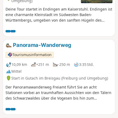
Umgebung)
Deine Tour startet in Endingen am Kaiserstuhl. Endingen ist
eine charmante Kleinstadt im Südwesten Baden-
Württembergs, umgeben von den sanften Hügeln des
Kaiserstuhls. Diese Region bietet zahlreiche
Wandermöglichkeiten durch Weinberge, Wälder und
Vulkanlandschaften sowie atemberaubende Ausblicke auf
die Rheinebene und die Vogesen.
Panorama-Wanderweg
Tourismusinformation
10,09 km
+251 m
-250 m
3:35 Std.
Mittel
Start in Gutach im Breisgau (Freiburg und Umgebung)
Der Panoramawanderweg Freiamt führt Sie an acht
Stationen vorbei an traumhaften Aussichten von den Tälern
des Schwarzwaldes über die Vogesen bis hin zum
Schweizer und Französischen Jura.