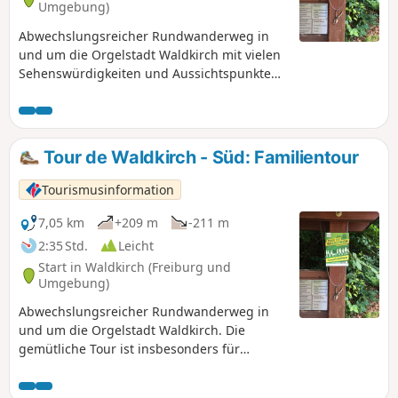
Umgebung)
Abwechslungsreicher Rundwanderweg in
und um die Orgelstadt Waldkirch mit vielen
Sehenswürdigkeiten und Aussichtspunkten
am Weg. Kürzere Variante für Familien.
Tour de Waldkirch - Süd: Familientour
Tourismusinformation
7,05 km
+209 m
-211 m
2:35 Std.
Leicht
Start in Waldkirch (Freiburg und
Umgebung)
Abwechslungsreicher Rundwanderweg in
und um die Orgelstadt Waldkirch. Die
gemütliche Tour ist insbesonders für
Familien mit Kindern geeignet. Gerade für
Kinder gibt es unterwegs viele, kleine und