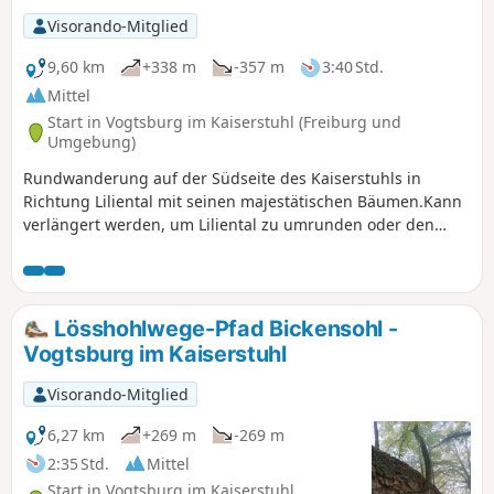
Visorando-Mitglied
9,60 km
+338 m
-357 m
3:40 Std.
Mittel
Start in Vogtsburg im Kaiserstuhl (Freiburg und
Umgebung)
Rundwanderung auf der Südseite des Kaiserstuhls in
Richtung Liliental mit seinen majestätischen Bäumen.Kann
verlängert werden, um Liliental zu umrunden oder den
Totenkopf, den höchsten Punkt des Kaiserstuhls, zu
besteigen.Die Rundwanderung führt abwechselnd durch
Weinberge, zu Aussichtspunkten, durch Wälder und über
die Weiden von Liliental.
Lösshohlwege-Pfad Bickensohl -
Vogtsburg im Kaiserstuhl
Visorando-Mitglied
6,27 km
+269 m
-269 m
2:35 Std.
Mittel
Start in Vogtsburg im Kaiserstuhl