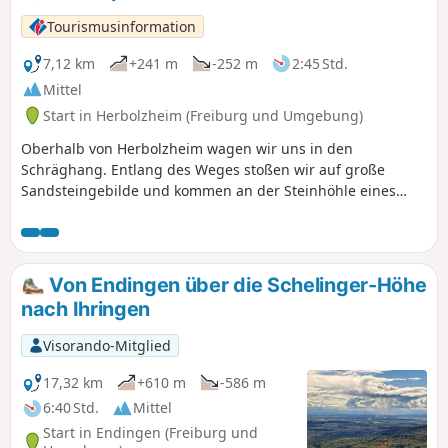
Tourismusinformation
7,12 km
+241 m
-252 m
2:45 Std.
Mittel
Start in Herbolzheim (Freiburg und Umgebung)
Oberhalb von Herbolzheim wagen wir uns in den
Schräghang. Entlang des Weges stoßen wir auf große
Sandsteingebilde und kommen an der Steinhöhle eines
Einsiedlers vorbei. Ob sie wirlich verlassen ist? Diese Tour
eignet sich nur für trittsichere und schwindelfreie Familien.
Von Endingen über die Schelinger-Höhe
nach Ihringen
Visorando-Mitglied
17,32 km
+610 m
-586 m
6:40 Std.
Mittel
Start in Endingen (Freiburg und