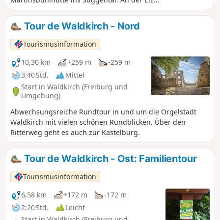
geht es bis zur Galgenbrücke, am
Stadtrainsee entlang zurück zum Marktplatz.
Tour de Waldkirch - Nord
Tourismusinformation
10,30 km
+259 m
-259 m
3:40 Std.
Mittel
Start in Waldkirch (Freiburg und
Umgebung)
Abwechsungsreiche Rundtour in und um die Orgelstadt
Waldkirch mit vielen schönen Rundblicken. Über den
Ritterweg geht es auch zur Kastelburg.
Tour de Waldkirch - Ost: Familientour
Tourismusinformation
6,58 km
+172 m
-172 m
2:20 Std.
Leicht
Start in Waldkirch (Freiburg und