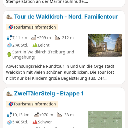
Stempelstation an der Martinsbühlhütte.
Kürzere Variante für Familien.
Tour de Waldkirch - Nord: Familientour
Tourismusinformation
7,11 km
+209 m
-212 m
2:40 Std.
Leicht
Start in Waldkirch (Freiburg und
Umgebung)
Abwechsungsreiche Rundtour in und um die Orgelstadt
Waldkirch mit vielen schönen Rundblicken. Die Tour löst
nicht nur bei Kindern große Begeisterung aus. Der
Ritterweg und insbesondere die Kastelburg verlockt zu
allerlei Spielen.Aber auch die weite Sicht bis hinüber zum
ZweiTälerSteig - Etappe 1
Kaiserstuhl, über Waldkirch hinweg zum Kandel ist ein
tolles Erlebnis.
Tourismusinformation
10,13 km
+970 m
-33 m
5:40 Std.
Schwer