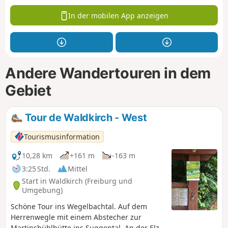
In der mobilen App anzeigen
Andere Wandertouren in dem
Gebiet
Tour de Waldkirch - West
Tourismusinformation
10,28 km
+161 m
-163 m
3:25 Std.
Mittel
Start in Waldkirch (Freiburg und
Umgebung)
Schöne Tour ins Wegelbachtal. Auf dem
Herrenwegle mit einem Abstecher zur
Martinsbühlhütte ins Suggental. An der Elz