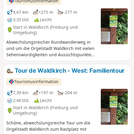
Tourismusinformation
Interessantes auf dem Sinnesweg und
Baumkronenweg.
9,67 km
+275 m
-277 m
3:35 Std.
Leicht
Start in Waldkirch (Freiburg und
Umgebung)
Abwechslungsreicher Rundwanderweg in
und um die Orgelstadt Waldkirch mit vielen
Sehenswürdigkeiten und Aussichtspunkten
am Weg.
Tour de Waldkirch - West: Familientour
Tourismusinformation
7,39 km
+197 m
-204 m
2:40 Std.
Leicht
Start in Waldkirch (Freiburg und
Umgebung)
Schöne, abwechslungsreiche Tour um die
Orgelstadt Waldkirch zum Rastplatz mit