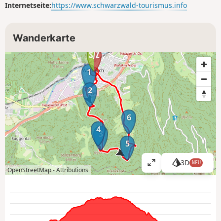
Internetseite:
https://www.schwarzwald-tourismus.info
Wanderkarte
1
2
6
4
3
5
3D
NEU
K
OpenStreetMap -
Attributions
a
r
t
e
g