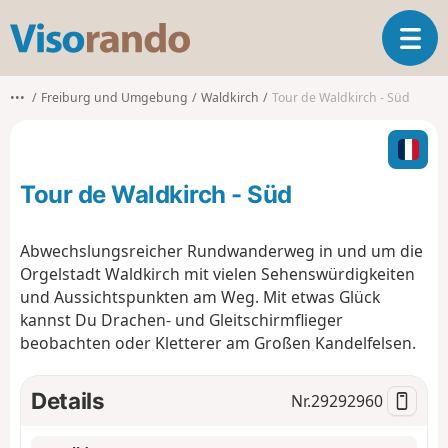
V
T
i
o
s
g
o
•••
Freiburg und Umgebung
Waldkirch
Tour de Waldkirch - Süd
g
r
l
a
e
n
n
d
Tour de Waldkirch - Süd
a
o
v
i
Abwechslungsreicher Rundwanderweg in und um die
g
Orgelstadt Waldkirch mit vielen Sehenswürdigkeiten
a
und Aussichtspunkten am Weg. Mit etwas Glück
t
kannst Du Drachen- und Gleitschirmflieger
i
o
beobachten oder Kletterer am Großen Kandelfelsen.
n
Details
Nr.
29292960