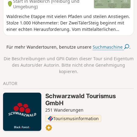
Start in Waldkirch (Freiburg und
Umgebung)
Waldreiche Etappe mit vielen Pfaden und steilen Anstiegen.
Stolze 1.000 Höhenmeter: Der ZweiTälerSteig beginnt mit
einer echten Herausforderung. Vom mittelalterlichen
Städtchen Waldkirch über den Grat zum Glottertal hinauf
auf den Kandel, den höchsten Punkt des Zweitälersteigs.
Für mehr Wandertouren, benutze unsere
Suchmaschine
.
Doch auch wenn der Aufstieg manchmal steil ist: Der Gipfel
ist schneller erreicht als gedacht.
Die Beschreibungen und GPX-Daten dieser Tour sind Eigentum
des Autors/der Autorin. Bitte nicht ohne Genehmigung
kopieren.
AUTOR
Schwarzwald Tourismus
GmbH
251 Wanderungen
Tourismusinformation