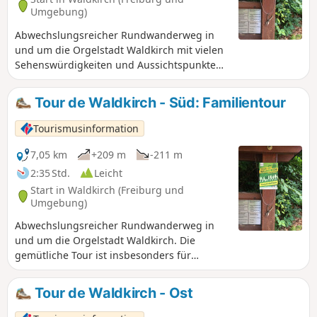
Umgebung)
Abwechslungsreicher Rundwanderweg in
und um die Orgelstadt Waldkirch mit vielen
Sehenswürdigkeiten und Aussichtspunkten
am Weg. Kürzere Variante für Familien.
Tour de Waldkirch - Süd: Familientour
Tourismusinformation
7,05 km
+209 m
-211 m
2:35 Std.
Leicht
Start in Waldkirch (Freiburg und
Umgebung)
Abwechslungsreicher Rundwanderweg in
und um die Orgelstadt Waldkirch. Die
gemütliche Tour ist insbesonders für
Familien mit Kindern geeignet. Gerade für
Kinder gibt es unterwegs viele, kleine und
Tour de Waldkirch - Ost
größere Highlights: Bootfahren auf dem
Stadtrainsee, Schwarzwaldzoo,