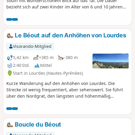
Souin mit wunderschönem Blick auf das Tal. Die Dauer
bezieht sich auf zwei Kinder im Alter von 6 und 10 Jahren
und dient daher nur als Anhaltspunkt.
Le Béout auf den Anhöhen von Lourdes
Visorando-Mitglied
5,42 km
+385 m
-380 m
2:40 Std.
Mittel
Start in Lourdes (Hautes-Pyrénées)
Kurze Wanderung auf den Anhöhen von Lourdes. Die
Strecke ist wenig frequentiert, aber sehenswert. Sie führt
über den Nordgrat, den längsten und höhenmäßig
anspruchsvollsten. Vom Hauptgipfel auf 791 m, wo ein
Kreuz steht, hat man einen 360°-Blick auf die Landschaft
von Lourdes. Vom zweiten Gipfel auf 719 m Höhe entdeckt
man einen Aussichtspunkt mit der alten Seilbahnanlage
Boucle du Béout
(sic) von Béout. Etwas weiter entfernt befindet sich der
Eingang zur 82 m tiefen Höhle „Gouffre de Lourdes”.