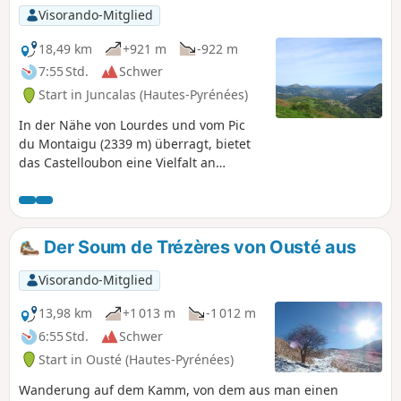
Visorando-Mitglied
18,49 km
+921 m
-922 m
7:55 Std.
Schwer
Start in Juncalas (Hautes-Pyrénées)
In der Nähe von Lourdes und vom Pic
du Montaigu (2339 m) überragt, bietet
das Castelloubon eine Vielfalt an
Landschaften, die man dank der neun
Wanderrouten unterschiedlicher Länge
erkunden kann. Diese Rundwanderung,
die in Juncalas beginnt, führt über
Der Soum de Trézères von Ousté aus
einige Abschnitte dieser Routen und
ermöglicht es, den östlichen Teil dieser
Visorando-Mitglied
Region in den Hautes-Pyrénées mit
Wäldern, Weiden und Bergrücken zu
13,98 km
+1 013 m
-1 012 m
entdecken. So kann man die
6:55 Std.
Schwer
Hochgebirgskette, das Vorgebirge und
Start in Ousté (Hautes-Pyrénées)
die Ebene bewundern. Die Route
ermöglicht den Aufstieg auf den Soum
Wanderung auf dem Kamm, von dem aus man einen