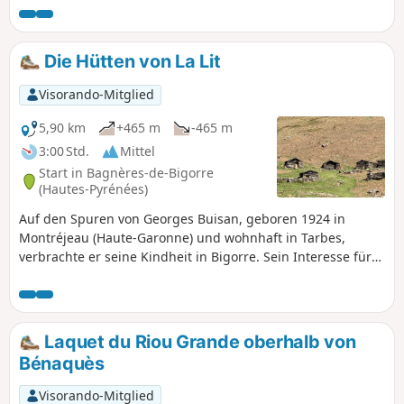
Aufstieg zur Cabane Picourlet aufsteigen.
Die Hütten von La Lit
Visorando-Mitglied
5,90 km
+465 m
-465 m
3:00 Std.
Mittel
Start in Bagnères-de-Bigorre
(Hautes-Pyrénées)
Auf den Spuren von Georges Buisan, geboren 1924 in
Montréjeau (Haute-Garonne) und wohnhaft in Tarbes,
verbrachte er seine Kindheit in Bigorre. Sein Interesse für
die Berge veranlasste ihn, mehrere Jahre lang zunächst
Nachforschungen über die Hütten der Hirten anzustellen.
Georges Buisan ist inzwischen verstorben, aber mit dieser
Courtaou de la Lit, die er über dreißig Jahre lang restauriert
Laquet du Riou Grande oberhalb von
hat, hinterlässt er ein originelles Vermächtnis und eine
Bénaquès
starke Botschaft.
Visorando-Mitglied