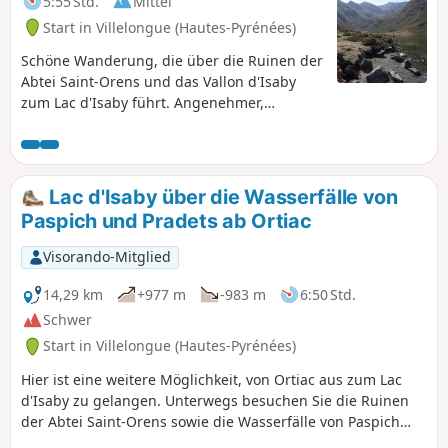
5:55 Std.
Mittel
Start in Villelongue (Hautes-Pyrénées)
Schöne Wanderung, die über die Ruinen der
Abtei Saint-Orens und das Vallon d'Isaby
zum Lac d'Isaby führt. Angenehmer,
teilweise steiler Weg, größtenteils im Wald,
bevor er zum See und den ihn umgebenden
Gipfeln (Soum und Pic de Léviste, Soum
Arrouy, Soum de Lascours) führt.
Lac d'Isaby über die Wasserfälle von
Paspich und Pradets ab Ortiac
Visorando-Mitglied
14,29 km
+977 m
-983 m
6:50 Std.
Schwer
Start in Villelongue (Hautes-Pyrénées)
Hier ist eine weitere Möglichkeit, von Ortiac aus zum Lac
d'Isaby zu gelangen. Unterwegs besuchen Sie die Ruinen
der Abtei Saint-Orens sowie die Wasserfälle von Paspich
und Pradets, bevor Sie den Lac d'Isaby erreichen und zum