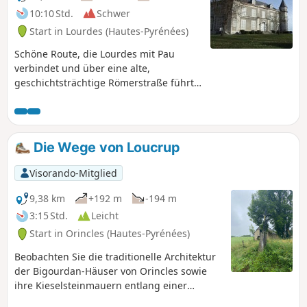
10:10 Std.
Schwer
Start in Lourdes (Hautes-Pyrénées)
Schöne Route, die Lourdes mit Pau
verbindet und über eine alte,
geschichtsträchtige Römerstraße führt.
Der Chemin Henri IV erstreckt sich über
die Departements Hautes-Pyrénées und
Pyrénées-Atlantiques, über die Hänge
am Fuße der Pyrenäen.
Die Wege von Loucrup
Visorando-Mitglied
9,38 km
+192 m
-194 m
3:15 Std.
Leicht
Start in Orincles (Hautes-Pyrénées)
Beobachten Sie die traditionelle Architektur
der Bigourdan-Häuser von Orincles sowie
ihre Kieselsteinmauern entlang einer
einfachen Strecke, die Sie mit der Familie an