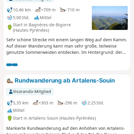
exponierter. Im Sommer sollten Sie eine
Mütze und Wasser mitnehmen. Schade
10,46 km
+709 m
-710 m
jedoch, dass der Gipfel vernachlässigt
5:00 Std.
Mittel
wird, denn das Felsvorsprung ist
Start in Bagnères-de-Bigorre
ebenso wie die Orientierungstafel nicht
(Hautes-Pyrénées)
mehr zugänglich.
Sehr schöne Strecke mit einem langen Weg auf dem Kamm.
Auf dieser Wanderung kann man sehr große, teilweise
genutzte Sommerweiden entdecken. Im Hintergrund: der
Pic de Midi de Bigorre, der Montaigu, das Tal von La
Mongie. Diese Wanderung auf dem Kamm sollte bei Nebel
oder starkem Regen nicht unternommen werden.
Rundwanderung ab Artalens-Souin
Visorando-Mitglied
5,35 km
+303 m
-296 m
2:25 Std.
Mittel
Start in Artalens-Souin (Hautes-Pyrénées)
Markierte Rundwanderung auf den Anhöhen von Artalens-