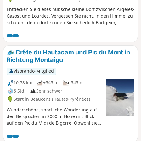
Entdecken Sie dieses hübsche kleine Dorf zwischen Argelès-
Gazost und Lourdes. Vergessen Sie nicht, in den Himmel zu
schauen, denn dort können Sie sicherlich Bartgeier,
Schwarzmilane und Geier beobachten. Auch die Flora ist
hier sehr reichhaltig. Ein perfekter Ausflug für Familien mit
Kindern.
Crête du Hautacam und Pic du Mont in
Richtung Montaigu
Visorando-Mitglied
10,78 km
+545 m
-545 m
6 Std.
Sehr schwer
Start in Beaucens (Hautes-Pyrénées)
Wunderschöne, sportliche Wanderung auf
den Bergrücken in 2000 m Höhe mit Blick
auf den Pic du Midi de Bigorre. Obwohl sie
abseits der markierten Wege liegt, ist sie im
Sommer recht gut besucht. Im Winter ist sie