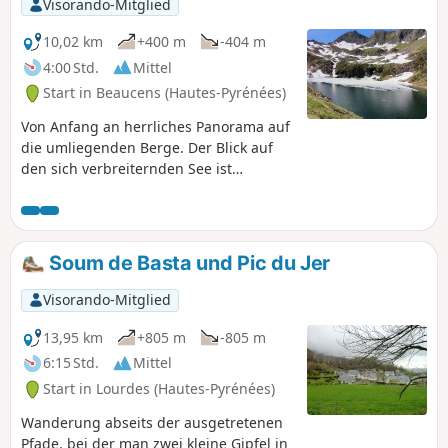
Visorando-Mitglied
10,02 km
+400 m
-404 m
4:00 Std.
Mittel
Start in Beaucens (Hautes-Pyrénées)
Von Anfang an herrliches Panorama auf
die umliegenden Berge. Der Blick auf
den sich verbreiternden See ist
großartig.
Soum de Basta und Pic du Jer
Visorando-Mitglied
13,95 km
+805 m
-805 m
6:15 Std.
Mittel
Start in Lourdes (Hautes-Pyrénées)
Wanderung abseits der ausgetretenen
Pfade, bei der man zwei kleine Gipfel in