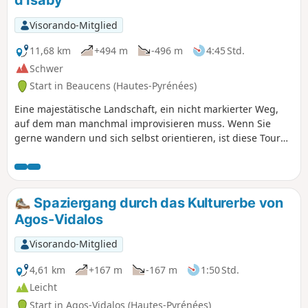
d’Isaby
Visorando-Mitglied
11,68 km
+494 m
-496 m
4:45 Std.
Schwer
Start in Beaucens (Hautes-Pyrénées)
Eine majestätische Landschaft, ein nicht markierter Weg,
auf dem man manchmal improvisieren muss. Wenn Sie
gerne wandern und sich selbst orientieren, ist diese Tour
genau das Richtige für Sie.Schwierige Passagen, nicht für
Familien mit Kindern zu empfehlen.Begeben Sie sich nicht
auf diese Wanderung, wenn in diesem Gebiet häufig Nebel
herrscht.GPX-Track empfohlen.
Spaziergang durch das Kulturerbe von
Agos-Vidalos
Visorando-Mitglied
4,61 km
+167 m
-167 m
1:50 Std.
Leicht
Start in Agos-Vidalos (Hautes-Pyrénées)