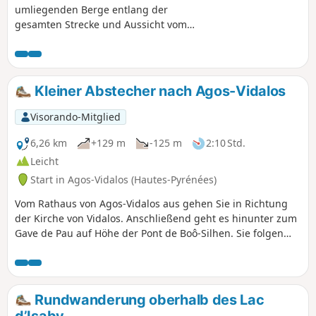
umliegenden Berge entlang der
gesamten Strecke und Aussicht vom
Hourquette d'Ouscouaou.
Kleiner Abstecher nach Agos-Vidalos
Visorando-Mitglied
6,26 km
+129 m
-125 m
2:10 Std.
Leicht
Start in Agos-Vidalos (Hautes-Pyrénées)
Vom Rathaus von Agos-Vidalos aus gehen Sie in Richtung
der Kirche von Vidalos. Anschließend geht es hinunter zum
Gave de Pau auf Höhe der Pont de Boô-Silhen. Sie folgen
dem Gave de Pau (linkes Ufer) und machen den Aufstieg
zum Turm von Vidalos. Der Turm kann kostenlos bestiegen
werden, von wo aus man einen herrlichen Blick auf das Tal
von Argelès und die Pyrenäen hat. Der Rückweg führt
Rundwanderung oberhalb des Lac
entlang des Gave de Pau.