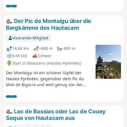
ein, lange zu verweilen.
Der Pic de Montaigu über die
Bergkämme des Hautacam
Visorando-Mitglied
14,66 km
+888 m
-889 m
6:45 Std.
Schwer
Start in Beaucens (Hautes-Pyrénées)
Der Montaigu ist ein schöner Gipfel der
Hautes-Pyrénées, gegenüber dem Pic du
Midi de Bigorre und weit genug von der
Hauptgebirgskette entfernt, um einen
schönen 360°-Blick zu bieten. Dieser Hang
über die Hauben von Hautacam ist der
längste, aber auch der schönste und
Lac de Bassias oder Lac de Couey
wildeste. Er bietet einige luftige Abschnitte,
Seque von Hautacam aus
die für zusätzliche Spannung sorgen! Nur
bei vollkommen klarem Wetter zu begehen!