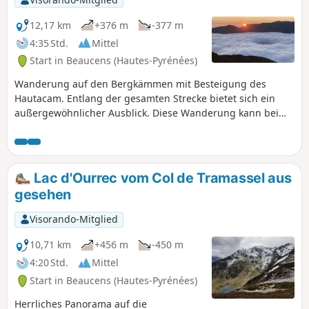
12,17 km
+376 m
-377 m
4:35 Std.
Mittel
Start in Beaucens (Hautes-Pyrénées)
Wanderung auf den Bergkämmen mit Besteigung des
Hautacam. Entlang der gesamten Strecke bietet sich ein
außergewöhnlicher Ausblick. Diese Wanderung kann bei
stabilen Schneeverhältnissen unternommen werden. Diese
nicht markierte Wanderung erfordert einen guten
Orientierungssinn und eine GPX-Route.
Lac d'Ourrec vom Col de Tramassel aus
gesehen
Visorando-Mitglied
10,71 km
+456 m
-450 m
4:20 Std.
Mittel
Start in Beaucens (Hautes-Pyrénées)
Herrliches Panorama auf die