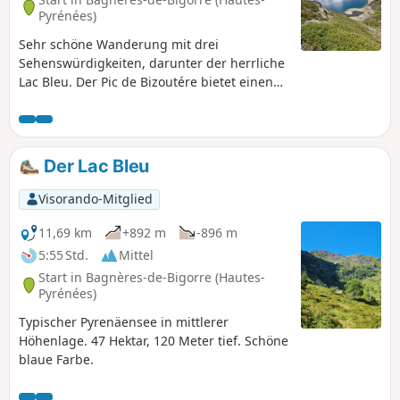
Pyrénées)
Sehr schöne Wanderung mit drei
Sehenswürdigkeiten, darunter der herrliche
Lac Bleu. Der Pic de Bizoutére bietet einen
Blick auf das Lesponne-Tal auf der rechten
Seite und auf Hautacam auf der linken Seite,
nicht zu vergessen den berühmten Pic du
Midi. Auf dem Rückweg kommt man an
Der Lac Bleu
herrlichen Wasserfällen vorbei.
Visorando-Mitglied
11,69 km
+892 m
-896 m
5:55 Std.
Mittel
Start in Bagnères-de-Bigorre (Hautes-
Pyrénées)
Typischer Pyrenäensee in mittlerer
Höhenlage. 47 Hektar, 120 Meter tief. Schöne
blaue Farbe.