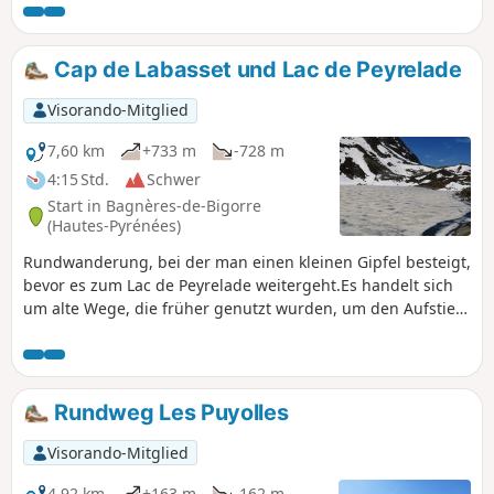
einem halben Tag bei einem gemütlichen
Spaziergang zurücklegen können. Von den
Hügeln aus genießen Sie einen schönen
Cap de Labasset und Lac de Peyrelade
Blick auf die Pyrenäen. Diese Wanderung
kann in etwas weniger als 2 Stunden ohne
Visorando-Mitglied
große Verzögerungen im Nordic Walking
absolviert werden.
7,60 km
+733 m
-728 m
4:15 Std.
Schwer
Start in Bagnères-de-Bigorre
(Hautes-Pyrénées)
Rundwanderung, bei der man einen kleinen Gipfel besteigt,
bevor es zum Lac de Peyrelade weitergeht.Es handelt sich
um alte Wege, die früher genutzt wurden, um den Aufstieg
der Herden auf die Almen zu erleichtern, wo es im Frühling
und Sommer reichlich Gras und Wasser gibt. Anmerkung
des Autors vom 13. Juli 20206. Aufgrund mehrerer
Kommentare bitte beachten: Informationen zum
Rundweg Les Puyolles
Ausgangspunkt der Wanderung finden Sie unter
„Praktische Informationen“.
Visorando-Mitglied
4,92 km
+163 m
-162 m