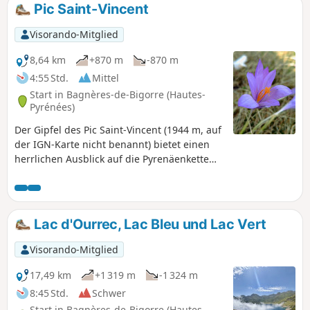
Pic Saint-Vincent
Visorando-Mitglied
8,64 km
+870 m
-870 m
4:55 Std.
Mittel
Start in Bagnères-de-Bigorre (Hautes-
Pyrénées)
Der Gipfel des Pic Saint-Vincent (1944 m, auf
der IGN-Karte nicht benannt) bietet einen
herrlichen Ausblick auf die Pyrenäenkette
vom Pic du Midi de Bigorre bis zum
Balaïtous. Er liegt südlich des Pic du
Montaigu.
Lac d'Ourrec, Lac Bleu und Lac Vert
Visorando-Mitglied
17,49 km
+1 319 m
-1 324 m
8:45 Std.
Schwer
Start in Bagnères-de-Bigorre (Hautes-