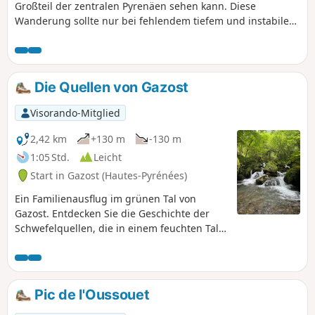
de Trées und den Tuquet de Lhési sowie
Großteil der zentralen Pyrenäen sehen kann. Diese
den Besuch der Dörfer Gazost, Ourdon,
Wanderung sollte nur bei fehlendem tiefem und instabilem
Lias und Ousté.
Schnee unternommen werden. Der Rückweg durch das Dorf
Ourdon erfordert einen guten Orientierungssinn.
Die Quellen von Gazost
Visorando-Mitglied
2,42 km
+130 m
-130 m
1:05 Std.
Leicht
Start in Gazost (Hautes-Pyrénées)
Ein Familienausflug im grünen Tal von
Gazost. Entdecken Sie die Geschichte der
Schwefelquellen, die in einem feuchten Tal
entspringen und heute die Thermalbäder
des benachbarten Tals speisen.
Pic de l'Oussouet