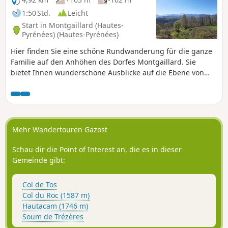
1:50 Std.
Leicht
Start in Montgaillard (Hautes-
Pyrénées) (Hautes-Pyrénées)
Hier finden Sie eine schöne Rundwanderung für die ganze
Familie auf den Anhöhen des Dorfes Montgaillard. Sie
bietet Ihnen wunderschöne Ausblicke auf die Ebene von
Tarbes und das Haut-Adour-Tal, mit dem Pic du Midi de
Bigorre und dem Montaigu im Hintergrund! Wenn Sie den
Aufstieg zu einem alten römischen Oppidum antreten, auf
historischen Wegen wandern oder durch die Straßen des
Dorfes schlendern, erhalten Sie auch einen Einblick in die
Mehr Wandertouren Gazost
Vergangenheit der Region.
Schau dir die Point of Interest an, die es in dieser
Gemeinde gibt:
Col de Tos
Col du Roc (1587 m)
Hautacam (1746 m)
Soum de Trézères