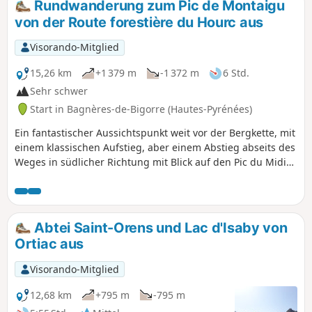
Rundwanderung zum Pic de Montaigu
Kamms Les Pernes in Richtung Soum du Montné,
von der Route forestière du Hourc aus
dem Tor zum Massiv von Saint-Pé-de-Bigorre und
zum Wald von Très-Crouts.
Visorando-Mitglied
15,26 km
+1 379 m
-1 372 m
6 Std.
Sehr schwer
Start in Bagnères-de-Bigorre (Hautes-Pyrénées)
Ein fantastischer Aussichtspunkt weit vor der Bergkette, mit
einem klassischen Aufstieg, aber einem Abstieg abseits des
Weges in südlicher Richtung mit Blick auf den Pic du Midi
de Bigorre!Die GPX-Datei kann nach dem Gipfel sehr
nützlich sein. Der Abschnitt nach (4) ist ergehenen
Wanderern vorbehalten.
Abtei Saint-Orens und Lac d'Isaby von
Ortiac aus
Visorando-Mitglied
12,68 km
+795 m
-795 m