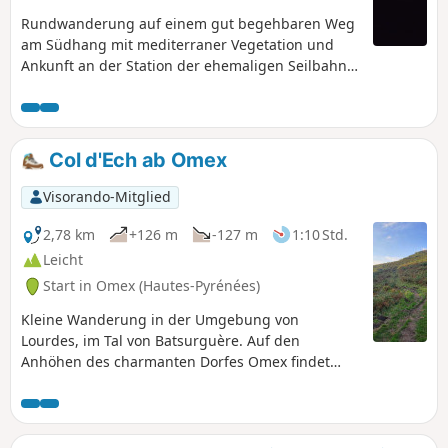
Rundwanderung auf einem gut begehbaren Weg
am Südhang mit mediterraner Vegetation und
Ankunft an der Station der ehemaligen Seilbahn
von 1935-1969.
Col d'Ech ab Omex
Visorando-Mitglied
2,78 km
+126 m
-127 m
1:10 Std.
Leicht
Start in Omex (Hautes-Pyrénées)
Kleine Wanderung in der Umgebung von
Lourdes, im Tal von Batsurguère. Auf den
Anhöhen des charmanten Dorfes Omex findet
man abgelegene Weiden in einer natürlichen
Mulde, der Quelle des Baches Moules. Der Pass
wird vom gleichnamigen Soum und dem Mail des
Portes überragt, dem Beginn des wunderschönen