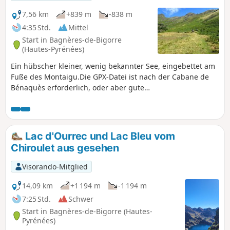
7,56 km
+839 m
-838 m
4:35 Std.
Mittel
Start in Bagnères-de-Bigorre
(Hautes-Pyrénées)
Ein hübscher kleiner, wenig bekannter See, eingebettet am
Fuße des Montaigu.Die GPX-Datei ist nach der Cabane de
Bénaquès erforderlich, oder aber gute
Kartenlesekenntnisse und Orientierungssinn.
Lac d'Ourrec und Lac Bleu vom
Chiroulet aus gesehen
Visorando-Mitglied
14,09 km
+1 194 m
-1 194 m
7:25 Std.
Schwer
Start in Bagnères-de-Bigorre (Hautes-
Pyrénées)