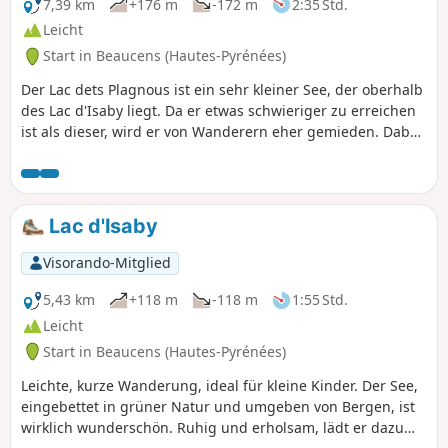
Vielfalt der Pyrenäenlandschaften zu genießen und
7,39 km
+176 m
-172 m
2:35 Std.
mehrere Seen an einem einzigen Tag zu entdecken – oder
Leicht
die Möglichkeit, am Lac de Bassias zu biwakieren.
Start in Beaucens (Hautes-Pyrénées)
Der Lac dets Plagnous ist ein sehr kleiner See, der oberhalb
des Lac d'Isaby liegt. Da er etwas schwieriger zu erreichen
ist als dieser, wird er von Wanderern eher gemieden. Dabei
ist er sehr schön und lädt dazu ein, eine Weile an seinen
Ufern zu verweilen.
Lac d'Isaby
Visorando-Mitglied
5,43 km
+118 m
-118 m
1:55 Std.
Leicht
Start in Beaucens (Hautes-Pyrénées)
Leichte, kurze Wanderung, ideal für kleine Kinder. Der See,
eingebettet in grüner Natur und umgeben von Bergen, ist
wirklich wunderschön. Ruhig und erholsam, lädt er dazu