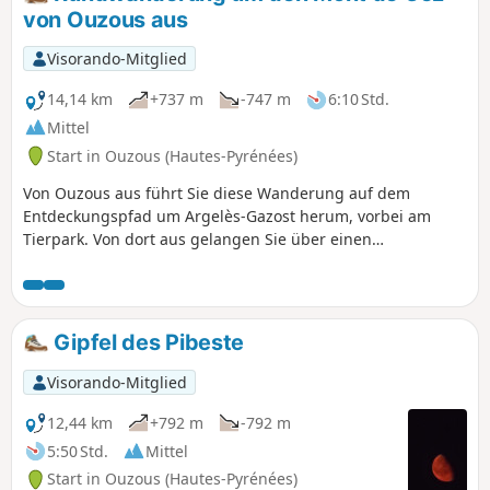
von Ouzous aus
Visorando-Mitglied
14,14 km
+737 m
-747 m
6:10 Std.
Mittel
Start in Ouzous (Hautes-Pyrénées)
Von Ouzous aus führt Sie diese Wanderung auf dem
Entdeckungspfad um Argelès-Gazost herum, vorbei am
Tierpark. Von dort aus gelangen Sie über einen
Höhenunterschied von 500 m von Süden/Südwesten zum
Mont de Gez. Der Rückweg führt über Gez und den Reitstall
Bourdalat zurück zum Parkplatz von Ouzous. Die Strecke ist
schattig und führt hauptsächlich über Wege und Pfade.
Gipfel des Pibeste
Visorando-Mitglied
12,44 km
+792 m
-792 m
5:50 Std.
Mittel
Start in Ouzous (Hautes-Pyrénées)