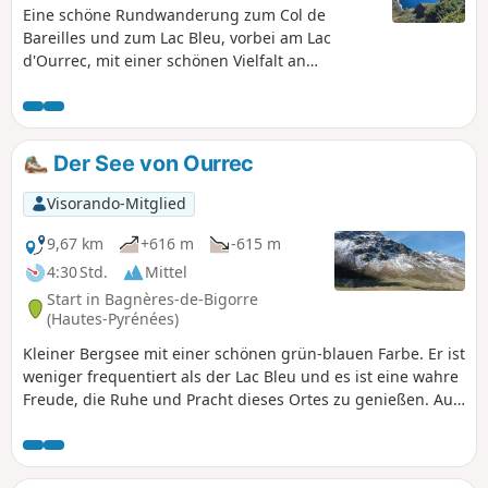
Eine schöne Rundwanderung zum Col de
Bareilles und zum Lac Bleu, vorbei am Lac
d'Ourrec, mit einer schönen Vielfalt an
Landschaften. Auf dem Rückweg gibt es einen
wunderschönen Wasserfall zu sehen, der einen
Blick wert ist! Die Wanderung ist sehr gut
markiert und daher leicht zu folgen!
Der See von Ourrec
Visorando-Mitglied
9,67 km
+616 m
-615 m
4:30 Std.
Mittel
Start in Bagnères-de-Bigorre
(Hautes-Pyrénées)
Kleiner Bergsee mit einer schönen grün-blauen Farbe. Er ist
weniger frequentiert als der Lac Bleu und es ist eine wahre
Freude, die Ruhe und Pracht dieses Ortes zu genießen. Auf
der Wanderung kann man den herrlichen Wasserfall Pitch
d'Ouscouaou bewundern.