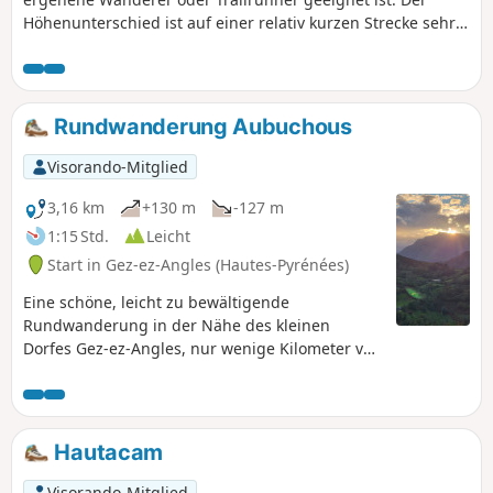
Höhenunterschied ist auf einer relativ kurzen Strecke sehr
groß. Es wird empfohlen, viel Wasser mitzunehmen und
sich vor der Sonne zu schützen, da ein großer Teil der
Strecke ungeschützt ist. Ein Schutz vor Wind und Regen
wird ebenfalls dringend empfohlen.
Rundwanderung Aubuchous
Visorando-Mitglied
3,16 km
+130 m
-127 m
1:15 Std.
Leicht
Start in Gez-ez-Angles (Hautes-Pyrénées)
Eine schöne, leicht zu bewältigende
Rundwanderung in der Nähe des kleinen
Dorfes Gez-ez-Angles, nur wenige Kilometer von
Lourdes entfernt. Sie wandern auf einem freien
Bergrücken bis zum kleinen Gipfel von
Aubuchous, wo Sie einen weiten Blick über das
Vorgebirge und die Pyrenäen genießen können,
Hautacam
bevor Sie auf einem bewaldeten Weg zum Dorf
zurückkehren.
Visorando-Mitglied