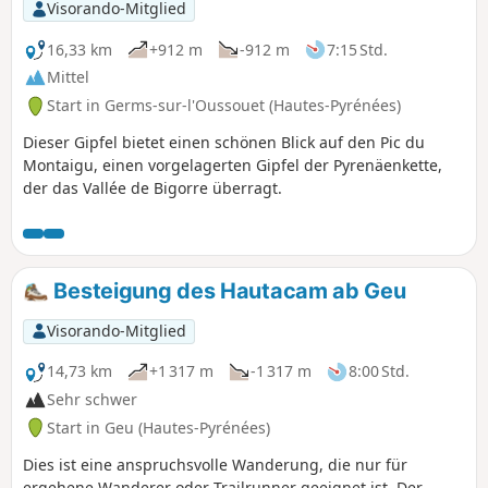
Visorando-Mitglied
16,33 km
+912 m
-912 m
7:15 Std.
Mittel
Start in Germs-sur-l'Oussouet (Hautes-Pyrénées)
Dieser Gipfel bietet einen schönen Blick auf den Pic du
Montaigu, einen vorgelagerten Gipfel der Pyrenäenkette,
der das Vallée de Bigorre überragt.
Besteigung des Hautacam ab Geu
Visorando-Mitglied
14,73 km
+1 317 m
-1 317 m
8:00 Std.
Sehr schwer
Start in Geu (Hautes-Pyrénées)
Dies ist eine anspruchsvolle Wanderung, die nur für
ergehene Wanderer oder Trailrunner geeignet ist. Der