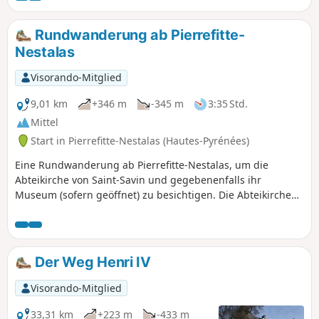
Rundwanderung ab Pierrefitte-
Nestalas
Visorando-Mitglied
9,01 km
+346 m
-345 m
3:35 Std.
Mittel
Start in Pierrefitte-Nestalas (Hautes-Pyrénées)
Eine Rundwanderung ab Pierrefitte-Nestalas, um die
Abteikirche von Saint-Savin und gegebenenfalls ihr
Museum (sofern geöffnet) zu besichtigen. Die Abteikirche
ist eine Referenz in Sachen Innenausstattung; besichtigen
Sie sie mit der Beschreibung auf der Website, um sie in
ihrem ganzen Wert zu würdigen. Nach einem steilen
Aufstieg von etwa einer Stunde in die Berge verläuft die
Der Weg Henri IV
Strecke auf der Straße, auf der in der Praxis nur sehr wenig
Verkehr herrscht.Der Startpunkt sollte von einem Parkplatz
Visorando-Mitglied
in Pierrefitte-Nestalas aus angepasst werden.
33,31 km
+223 m
-433 m