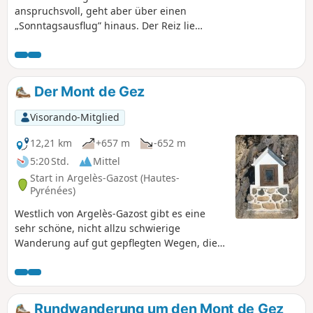
anspruchsvoll, geht aber über einen
„Sonntagsausflug” hinaus. Der Reiz liegt
darin, die Almweiden oberhalb des
wunderschönen Tals von Batsurguère
vor den Toren von Lourdes zu erreichen
und eine Pause in einer perfekt
Der Mont de Gez
gepflegten Schutzhütte einzulegen. Im
Westen sieht man das Tal von Aguée in
Visorando-Mitglied
Richtung Col d'Espadres. Der Ort ist
ruhig und wunderschön. Mit etwas
12,21 km
+657 m
-652 m
Glück begegnen Sie Pferden, die frei auf
5:20 Std.
Mittel
den Wiesen des Passes grasen.
Start in Argelès-Gazost (Hautes-
Pyrénées)
Westlich von Argelès-Gazost gibt es eine
sehr schöne, nicht allzu schwierige
Wanderung auf gut gepflegten Wegen, die
zwei Aussichtspunkte auf das Tal des Gave
de Pau und einen 360°-Blick auf die
Zentralpyrenäen bietet!
Rundwanderung um den Mont de Gez