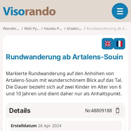
V
T
i
o
s
g
o
Wanderungen
Midi-Pyrénées
Hautes-Pyrénées
Artalens-Souin
Rundwanderung ab Artalens-Souin
g
r
l
a
e
n
n
d
Rundwanderung ab Artalens-Souin
a
o
v
i
Markierte Rundwanderung auf den Anhöhen von
g
Artalens-Souin mit wunderschönem Blick auf das Tal.
a
Die Dauer bezieht sich auf zwei Kinder im Alter von 6
t
und 10 Jahren und dient daher nur als Anhaltspunkt.
i
o
n
Details
Nr.
48809188
Erstelldatum
26 Apr 2024