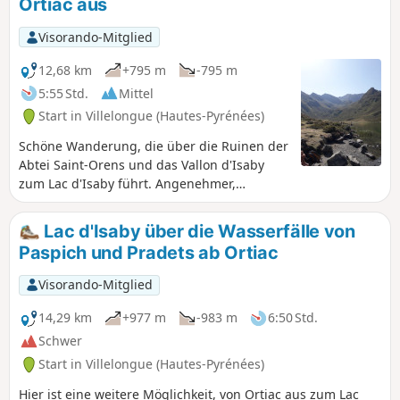
Ortiac aus
Visorando-Mitglied
12,68 km
+795 m
-795 m
5:55 Std.
Mittel
Start in Villelongue (Hautes-Pyrénées)
Schöne Wanderung, die über die Ruinen der
Abtei Saint-Orens und das Vallon d'Isaby
zum Lac d'Isaby führt. Angenehmer,
teilweise steiler Weg, größtenteils im Wald,
bevor er zum See und den ihn umgebenden
Lac d'Isaby über die Wasserfälle von
Gipfeln (Soum und Pic de Léviste, Soum
Paspich und Pradets ab Ortiac
Arrouy, Soum de Lascours) führt.
Visorando-Mitglied
14,29 km
+977 m
-983 m
6:50 Std.
Schwer
Start in Villelongue (Hautes-Pyrénées)
Hier ist eine weitere Möglichkeit, von Ortiac aus zum Lac