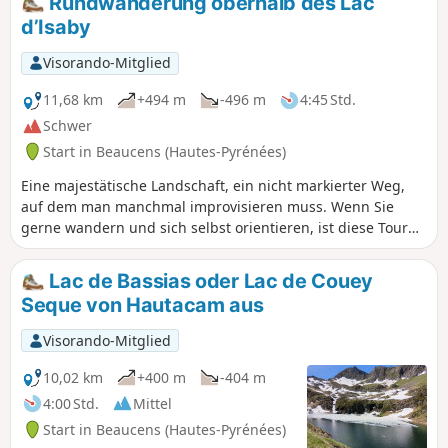
Rundwanderung oberhalb des Lac
Orientierungssinn und eine GPX-Route.
d’Isaby
Visorando-Mitglied
11,68 km
+494 m
-496 m
4:45 Std.
Schwer
Start in Beaucens (Hautes-Pyrénées)
Eine majestätische Landschaft, ein nicht markierter Weg,
auf dem man manchmal improvisieren muss. Wenn Sie
gerne wandern und sich selbst orientieren, ist diese Tour
genau das Richtige für Sie.Schwierige Passagen, nicht für
Familien mit Kindern zu empfehlen.Begeben Sie sich nicht
Lac de Bassias oder Lac de Couey
auf diese Wanderung, wenn in diesem Gebiet häufig Nebel
Seque von Hautacam aus
herrscht.GPX-Track empfohlen.
Visorando-Mitglied
10,02 km
+400 m
-404 m
4:00 Std.
Mittel
Start in Beaucens (Hautes-Pyrénées)