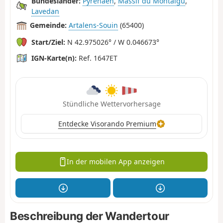
Bundesländer:
Pyrenäen
,
Massif du Montaigu
,
Lavedan
Gemeinde:
Artalens-Souin
(65400)
Start/Ziel:
N 42.975026° / W 0.046673°
IGN-Karte(n):
Ref. 1647ET
Stündliche Wettervorhersage
Entdecke Visorando Premium
In der mobilen App anzeigen
Beschreibung der Wandertour