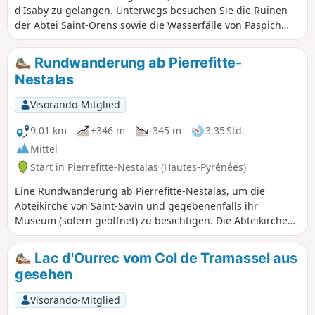
d'Isaby zu gelangen. Unterwegs besuchen Sie die Ruinen
der Abtei Saint-Orens sowie die Wasserfälle von Paspich
und Pradets, bevor Sie den Lac d'Isaby erreichen und zum
Aufstieg zur Cabane Picourlet aufsteigen.
Rundwanderung ab Pierrefitte-
Nestalas
Visorando-Mitglied
9,01 km
+346 m
-345 m
3:35 Std.
Mittel
Start in Pierrefitte-Nestalas (Hautes-Pyrénées)
Eine Rundwanderung ab Pierrefitte-Nestalas, um die
Abteikirche von Saint-Savin und gegebenenfalls ihr
Museum (sofern geöffnet) zu besichtigen. Die Abteikirche
ist eine Referenz in Sachen Innenausstattung; besichtigen
Sie sie mit der Beschreibung auf der Website, um sie in
Lac d'Ourrec vom Col de Tramassel aus
ihrem ganzen Wert zu würdigen. Nach einem steilen
gesehen
Aufstieg von etwa einer Stunde in die Berge verläuft die
Strecke auf der Straße, auf der in der Praxis nur sehr wenig
Visorando-Mitglied
Verkehr herrscht.Der Startpunkt sollte von einem Parkplatz