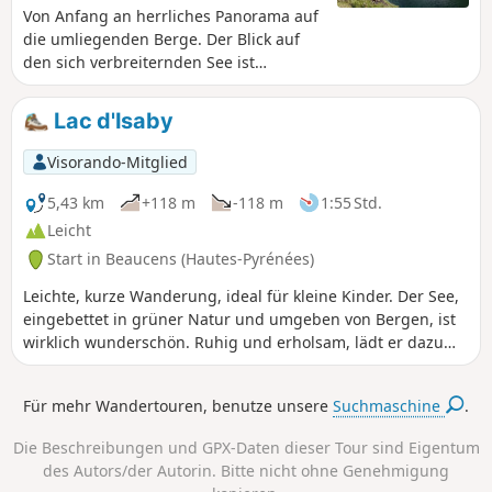
Von Anfang an herrliches Panorama auf
die umliegenden Berge. Der Blick auf
den sich verbreiternden See ist
großartig.
Lac d'Isaby
Visorando-Mitglied
5,43 km
+118 m
-118 m
1:55 Std.
Leicht
Start in Beaucens (Hautes-Pyrénées)
Leichte, kurze Wanderung, ideal für kleine Kinder. Der See,
eingebettet in grüner Natur und umgeben von Bergen, ist
wirklich wunderschön. Ruhig und erholsam, lädt er dazu
ein, lange zu verweilen.
Für mehr Wandertouren, benutze unsere
Suchmaschine
.
Die Beschreibungen und GPX-Daten dieser Tour sind Eigentum
des Autors/der Autorin. Bitte nicht ohne Genehmigung