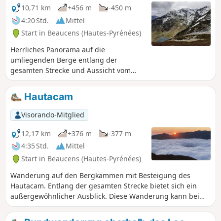
in Pierrefitte-Nestalas aus angepasst werden.
10,71 km
+456 m
-450 m
4:20 Std.
Mittel
Start in Beaucens (Hautes-Pyrénées)
Herrliches Panorama auf die
umliegenden Berge entlang der
gesamten Strecke und Aussicht vom
Hourquette d'Ouscouaou.
Hautacam
Visorando-Mitglied
12,17 km
+376 m
-377 m
4:35 Std.
Mittel
Start in Beaucens (Hautes-Pyrénées)
Wanderung auf den Bergkämmen mit Besteigung des
Hautacam. Entlang der gesamten Strecke bietet sich ein
außergewöhnlicher Ausblick. Diese Wanderung kann bei
stabilen Schneeverhältnissen unternommen werden. Diese
nicht markierte Wanderung erfordert einen guten