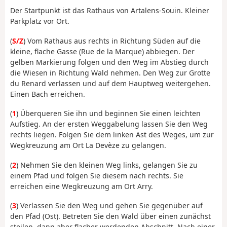
Der Startpunkt ist das Rathaus von Artalens-Souin. Kleiner
Parkplatz vor Ort.
(
S/Z
) Vom Rathaus aus rechts in Richtung Süden auf die
kleine, flache Gasse (Rue de la Marque) abbiegen. Der
gelben Markierung folgen und den Weg im Abstieg durch
die Wiesen in Richtung Wald nehmen. Den Weg zur Grotte
du Renard verlassen und auf dem Hauptweg weitergehen.
Einen Bach erreichen.
(
1
) Überqueren Sie ihn und beginnen Sie einen leichten
Aufstieg. An der ersten Weggabelung lassen Sie den Weg
rechts liegen. Folgen Sie dem linken Ast des Weges, um zur
Wegkreuzung am Ort La Devèze zu gelangen.
(
2
) Nehmen Sie den kleinen Weg links, gelangen Sie zu
einem Pfad und folgen Sie diesem nach rechts. Sie
erreichen eine Wegkreuzung am Ort Arry.
(
3
) Verlassen Sie den Weg und gehen Sie gegenüber auf
den Pfad (Ost). Betreten Sie den Wald über einen zunächst
steilen, dann aber flacher werdenden Abschnitt. Nach einer