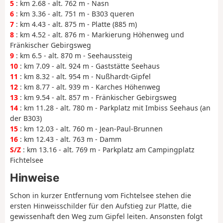
5
: km 2.68 - alt. 762 m - Nasn
6
: km 3.36 - alt. 751 m - B303 queren
7
: km 4.43 - alt. 875 m - Platte (885 m)
8
: km 4.52 - alt. 876 m - Markierung Höhenweg und
Fränkischer Gebirgsweg
9
: km 6.5 - alt. 870 m - Seehaussteig
10
: km 7.09 - alt. 924 m - Gaststätte Seehaus
11
: km 8.32 - alt. 954 m - Nußhardt-Gipfel
12
: km 8.77 - alt. 939 m - Karches Höhenweg
13
: km 9.54 - alt. 857 m - Fränkischer Gebirgsweg
14
: km 11.28 - alt. 780 m - Parkplatz mit Imbiss Seehaus (an
der B303)
15
: km 12.03 - alt. 760 m - Jean-Paul-Brunnen
16
: km 12.43 - alt. 763 m - Damm
S/Z
: km 13.16 - alt. 769 m - Parkplatz am Campingplatz
Fichtelsee
Hinweise
Schon in kurzer Entfernung vom Fichtelsee stehen die
ersten Hinweisschilder für den Aufstieg zur Platte, die
gewissenhaft den Weg zum Gipfel leiten. Ansonsten folgt