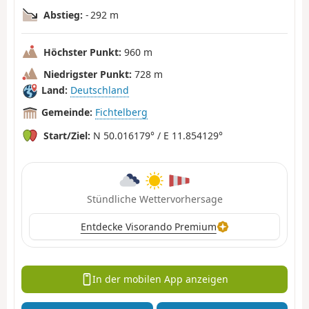
Abstieg:
- 292 m
Höchster Punkt:
960 m
Niedrigster Punkt:
728 m
Land:
Deutschland
Gemeinde:
Fichtelberg
Start/Ziel:
N 50.016179° / E 11.854129°
Stündliche Wettervorhersage
Entdecke Visorando Premium
In der mobilen App anzeigen