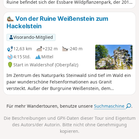
Ruine befindet sich der Essbare Wildpflanzenpark, der 2018
als erster dieser Art in Deutschland gegründet wurde. Hier
lässt sich viel über die Wildpflanzen lernen, Schautafeln mit
Von der Ruine Weißenstein zum
Informationen säumen den Weg, um den Wanderer wieder
Hackelstein
ein Stück näher an die Natur zu bringen.
Visorando-Mitglied
12,63 km
+232 m
-240 m
4:15 Std.
Mittel
Start in Waldershof (Oberpfalz)
Im Zentrum des Naturparks Steinwald sind tief im Wald ein
paar wunderschöne Felsenformationen aus Granit
versteckt. Außer der Burgruine Weißenstein, dem
Wahrzeichen des Steinwaldes, sind alle diese Schönheiten
von der Natur selbst erschaffen worden. Dazu gehört der
Für mehr Wandertouren, benutze unsere
Suchmaschine
.
berühmte Hackelstein ebenso wie die weniger bekannten
Basaltpferde und das Steinerne Pferd, die alle auf dem
Die Beschreibungen und GPX-Daten dieser Tour sind Eigentum
Rundweg anzutreffen sind.
des Autors/der Autorin. Bitte nicht ohne Genehmigung
kopieren.