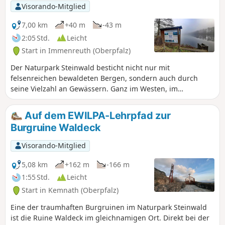
Visorando-Mitglied
7,00 km
+40 m
-43 m
2:05 Std.
Leicht
Start in Immenreuth (Oberpfalz)
Der Naturpark Steinwald besticht nicht nur mit
felsenreichen bewaldeten Bergen, sondern auch durch
seine Vielzahl an Gewässern. Ganz im Westen, im
Kemnather Land, befindet sich der Ort Immenreuth, der
charakteristisch für das teichreiche Stiftland um
Auf dem EWILPA-Lehrpfad zur
Tirschenreuth ist. Der Rundwanderweg 6 führt von
Burgruine Waldeck
Immenreuth durch das idyllisch gelegene
Naturschutzgebiet Hirschberg- und Heidweiher, mit seinen
Visorando-Mitglied
moorähnlichen Biotopen.
5,08 km
+162 m
-166 m
1:55 Std.
Leicht
Start in Kemnath (Oberpfalz)
Eine der traumhaften Burgruinen im Naturpark Steinwald
ist die Ruine Waldeck im gleichnamigen Ort. Direkt bei der