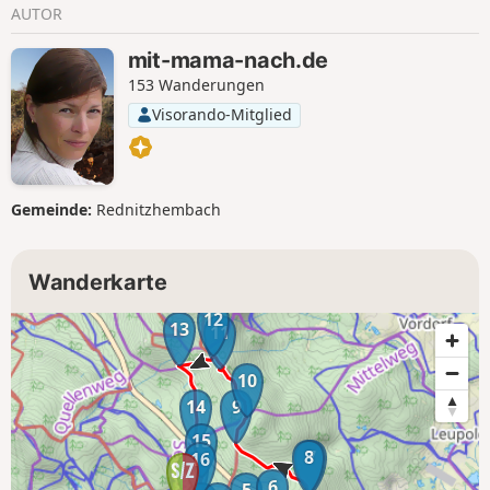
AUTOR
mit-mama-nach.de
153 Wanderungen
Visorando-Mitglied
Gemeinde:
Rednitzhembach
Wanderkarte
12
13
11
10
14
9
15
8
7
16
1
6