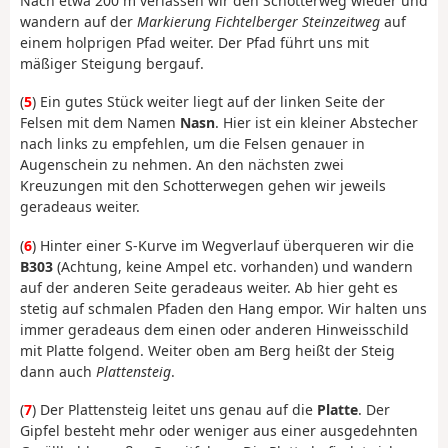
Nach etwa 200 m verlassen wir den Schotterweg wieder und
wandern auf der
Markierung Fichtelberger Steinzeitweg
auf
einem holprigen Pfad weiter. Der Pfad führt uns mit
mäßiger Steigung bergauf.
(
5
) Ein gutes Stück weiter liegt auf der linken Seite der
Felsen mit dem Namen
Nasn
. Hier ist ein kleiner Abstecher
nach links zu empfehlen, um die Felsen genauer in
Augenschein zu nehmen. An den nächsten zwei
Kreuzungen mit den Schotterwegen gehen wir jeweils
geradeaus weiter.
(
6
) Hinter einer S-Kurve im Wegverlauf überqueren wir die
B303
(Achtung, keine Ampel etc. vorhanden) und wandern
auf der anderen Seite geradeaus weiter. Ab hier geht es
stetig auf schmalen Pfaden den Hang empor. Wir halten uns
immer geradeaus dem einen oder anderen Hinweisschild
mit Platte folgend. Weiter oben am Berg heißt der Steig
dann auch
Plattensteig
.
(
7
) Der Plattensteig leitet uns genau auf die
Platte
. Der
Gipfel besteht mehr oder weniger aus einer ausgedehnten