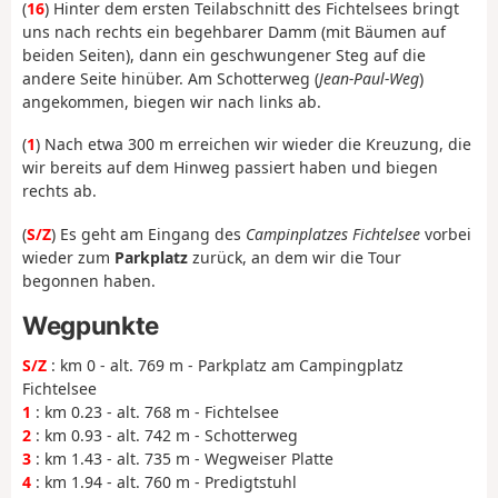
(
16
) Hinter dem ersten Teilabschnitt des Fichtelsees bringt
uns nach rechts ein begehbarer Damm (mit Bäumen auf
beiden Seiten), dann ein geschwungener Steg auf die
andere Seite hinüber. Am Schotterweg (
Jean-Paul-Weg
)
angekommen, biegen wir nach links ab.
(
1
) Nach etwa 300 m erreichen wir wieder die Kreuzung, die
wir bereits auf dem Hinweg passiert haben und biegen
rechts ab.
(
S/Z
) Es geht am Eingang des
Campinplatzes Fichtelsee
vorbei
wieder zum
Parkplatz
zurück, an dem wir die Tour
begonnen haben.
Wegpunkte
S/Z
: km 0 - alt. 769 m - Parkplatz am Campingplatz
Fichtelsee
1
: km 0.23 - alt. 768 m - Fichtelsee
2
: km 0.93 - alt. 742 m - Schotterweg
3
: km 1.43 - alt. 735 m - Wegweiser Platte
4
: km 1.94 - alt. 760 m - Predigtstuhl