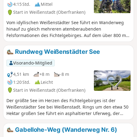
Freilichtmuseum für Besucher geöffnet.
4:15 Std.
Mittel
Start in Weißenstadt (Oberfranken)
Vom idyllischen Weißenstädter See führt ein Wanderweg
hinauf zu gleich mehreren atemberaubenden
Felsformationen des Fichtelgebirges. Auf dem über 800 m
hohen Rudolfstein beeindrucken die Granittürme auf dem
Gipfel, die weit über die Region hinaus bekannt - und eines
Rundweg Weißenstädter See
der Wahrzeichen des Fichtelgebirges - sind. Nur einen
Steinwurf entfernt ragen die Drei Brüder aus dem
Visorando-Mitglied
umliegenden Wald empor.
4,51 km
+8 m
-8 m
1:20 Std.
Leicht
Start in Weißenstadt (Oberfranken)
Der größte See im Herzen des Fichtelgebirges ist der
Weißenstädter See bei Weißenstadt. Rings um den etwa 50
Hektar großen See führt ein asphaltierter Uferweg, der
auch mit Kinderwagen, Buggy oder Rollator leicht zu
begehen ist. Kein Wunder, dass er in weitem Umkreis zu
Gabellohe-Weg (Wanderweg Nr. 6)
einem der beliebtesten Ausflugsziele gehört.