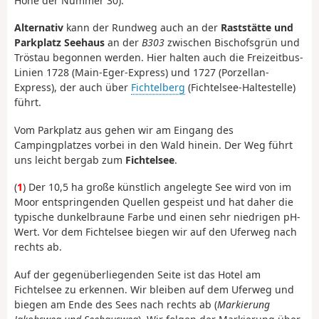
Höhe der Nummer 30).
Alternativ
kann der Rundweg auch an der
Raststätte und
Parkplatz Seehaus
an der
B303
zwischen Bischofsgrün und
Tröstau begonnen werden. Hier halten auch die Freizeitbus-
Linien 1728 (Main-Eger-Express) und 1727 (Porzellan-
Express), der auch über
Fichtelberg
(Fichtelsee-Haltestelle)
führt.
Vom Parkplatz aus gehen wir am Eingang des
Campingplatzes vorbei in den Wald hinein. Der Weg führt
uns leicht bergab zum
Fichtelsee
.
(
1
) Der 10,5 ha große künstlich angelegte See wird von im
Moor entspringenden Quellen gespeist und hat daher die
typische dunkelbraune Farbe und einen sehr niedrigen pH-
Wert. Vor dem Fichtelsee biegen wir auf den Uferweg nach
rechts ab.
Auf der gegenüberliegenden Seite ist das Hotel am
Fichtelsee zu erkennen. Wir bleiben auf dem Uferweg und
biegen am Ende des Sees nach rechts ab (
Markierung