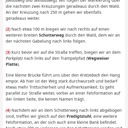
Jakobsweg und Seehausweg
). Wir folgen der Markierung über
die nächsten zwei Kreuzungen geradeaus durch den Wald.
An der Kreuzung nach 250 m gehen wir ebenfalls
geradeaus weiter.
(
2
) Nach etwa 100 m biegen wir nach rechts auf einen
weiteren breiten
Schotterweg
durch den Wald, dem wir an
der nächsten Gabelung nach links folgen.
(
3
) Kurz bevor wir auf die Straße treffen, biegen wir an dem
Parkplatz
nach links auf den Trampelpfad (
Wegweiser
Platte
).
Eine kleine Brücke führt uns über den
Kratzebach
den Hang
empor. Ab hier ist der Weg stark durchwurzelt und bedarf
etwas mehr Trittsicherheit und Aufmerksamkeit. Es geht
parallel zur Straße weiter, vorbei an einer Felsformation auf
der linken Seite, die keinen Namen trägt.
(
4
) Nachdem wir an dem Schotterweg nach links abgebogen
sind, treffen wir gleich auf den
Predigtstuhl
, eine weitere
Felsformation, an der sich auch eine kleine Bank befindet.