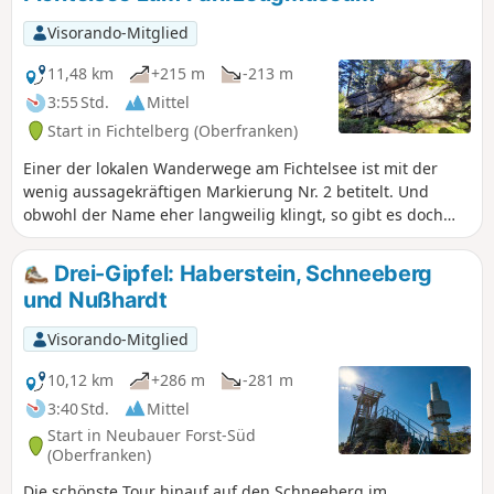
Visorando-Mitglied
11,48 km
+215 m
-213 m
3:55 Std.
Mittel
Start in Fichtelberg (Oberfranken)
Einer der lokalen Wanderwege am Fichtelsee ist mit der
wenig aussagekräftigen Markierung Nr. 2 betitelt. Und
obwohl der Name eher langweilig klingt, so gibt es doch
unzählige Highlights am Wegesrand. Da ist beispielsweise
das legendäre Fahrzeugmuseum in Fichtelberg, ein
Drei-Gipfel: Haberstein, Schneeberg
Besucherbergwerk, einige skurrile Granitfelsen mit
und Nußhardt
mysteriösen Namen und natürlich der Fichtelsee selbst, der
idyllisch von den umliegenden Bergrücken umrahmt wird.
Visorando-Mitglied
10,12 km
+286 m
-281 m
3:40 Std.
Mittel
Start in Neubauer Forst-Süd
(Oberfranken)
Die schönste Tour hinauf auf den Schneeberg im