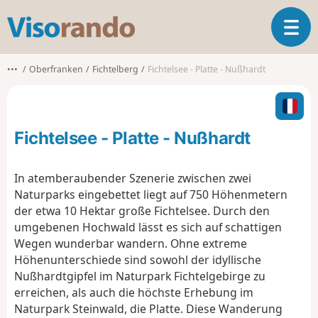
V
T
i
o
s
g
o
•••
Oberfranken
Fichtelberg
Fichtelsee - Platte - Nußhardt
g
r
l
a
e
n
n
d
Fichtelsee - Platte - Nußhardt
a
o
v
i
In atemberaubender Szenerie zwischen zwei
g
Naturparks eingebettet liegt auf 750 Höhenmetern
a
der etwa 10 Hektar große Fichtelsee. Durch den
t
umgebenen Hochwald lässt es sich auf schattigen
i
o
Wegen wunderbar wandern. Ohne extreme
n
Höhenunterschiede sind sowohl der idyllische
Nußhardtgipfel im Naturpark Fichtelgebirge zu
erreichen, als auch die höchste Erhebung im
Naturpark Steinwald, die Platte. Diese Wanderung