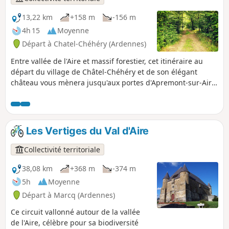
13,22 km
+158 m
-156 m
4h 15
Moyenne
Départ à Chatel-Chéhéry (Ardennes)
Entre vallée de l'Aire et massif forestier, cet itinéraire au
départ du village de Châtel-Chéhéry et de son élégant
château vous mènera jusqu'aux portes d'Apremont-sur-Aire
pour découvrir un haut lieu de mémoire : le cimetière
militaire allemand classé à l'Unesco.
Les Vertiges du Val d'Aire
Collectivité territoriale
38,08 km
+368 m
-374 m
5h
Moyenne
Départ à Marcq (Ardennes)
Ce circuit vallonné autour de la vallée
de l'Aire, célèbre pour sa biodiversité