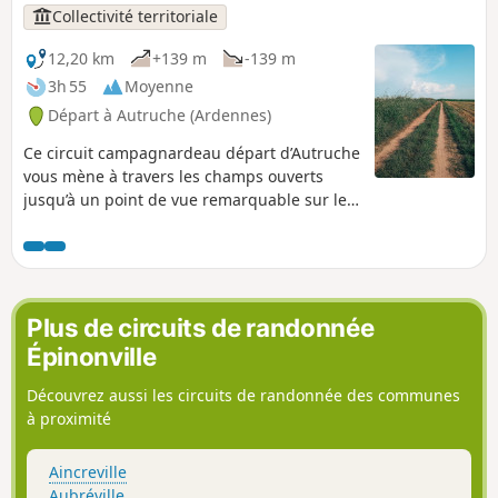
Collectivité territoriale
12,20 km
+139 m
-139 m
3h 55
Moyenne
Départ à Autruche (Ardennes)
Ce circuit campagnardeau départ d’Autruche
vous mène à travers les champs ouverts
jusqu’à un point de vue remarquable sur les
Tourbières de la Bar, site naturel classé
Natura 2000. Des panneaux d’interprétation
permettent de mieux comprendre la
richesse écologique de ces milieux humides
d’exception. Une randonnée accessible et
Plus de circuits de randonnée
instructive, idéale pour les amoureux de
Épinonville
nature et de biodiversité, à la découverte
d’un patrimoine naturel préservé.
Découvrez aussi les circuits de randonnée des communes
à proximité
Aincreville
Aubréville