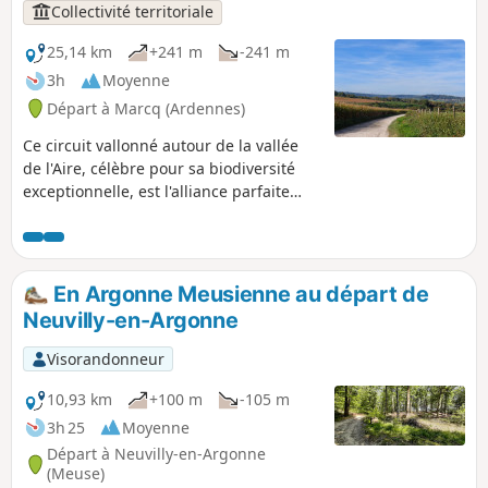
ainsi que l'élégance de ces deux villages
Collectivité territoriale
argonnais.
25,14 km
+241 m
-241 m
3h
Moyenne
Départ à Marcq (Ardennes)
Ce circuit vallonné autour de la vallée
de l'Aire, célèbre pour sa biodiversité
exceptionnelle, est l'alliance parfaite
entre effort et patrimoine ! Enfourchez
votre VTT pour affronter la variante des
Vertiges du Val d’Aire. Ce circuit musclé
vous fera vibrer au rythme de ses
En Argonne Meusienne au départ de
passages en forêt et de ses panoramas
Neuvilly-en-Argonne
sur la campagne bucolique argonnaise,
tout en jalonnant votre route du charme
Visorandonneur
authentique de nos villages ruraux et
de haltes prestigieuses comme le
10,93 km
+100 m
-105 m
Viaduc d'Ariethal ou l'Abbaye de
3h 25
Moyenne
Chéhéry.
Départ à Neuvilly-en-Argonne
(Meuse)