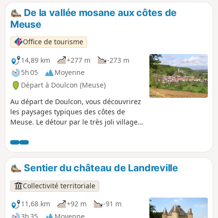
De la vallée mosane aux côtes de
Meuse
Office de tourisme
14,89 km
+277 m
-273 m
5h 05
Moyenne
Départ à Doulcon (Meuse)
Au départ de Doulcon, vous découvrirez
les paysages typiques des côtes de
Meuse. Le détour par le très joli village
de Mont-devant-Sassey vous réserve de
belles surprises architecturales ! Vous
rejoindrez ensuite le village de Sassey-
sur-Meuse par la côte avant de
Sentier du château de Landreville
rejoindre Dun-sur-Meuse puis Doulcon
par le halage le long de la Meuse
Collectivité territoriale
navigable. Passant par 4 communes :
Dun-sur-Meuse, Doulcon, Mont-devant-
11,68 km
+92 m
-91 m
Sassey, Sassey-sur-Meuse, vous avez la
3h 35
Moyenne