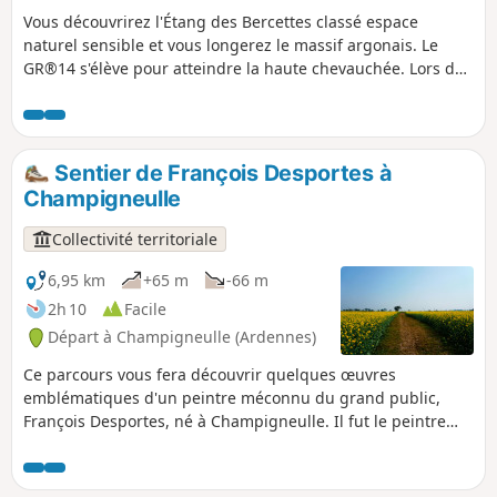
Vous découvrirez l'Étang des Bercettes classé espace
naturel sensible et vous longerez le massif argonais. Le
GR®14 s'élève pour atteindre la haute chevauchée. Lors de
cette randonnée vous allez découvrir une partie du sentier
de découverte où vous trouverez des arbres de toute sortes,
noyer noir, sapin blanc, etc.
Sentier de François Desportes à
Champigneulle
Collectivité territoriale
6,95 km
+65 m
-66 m
2h 10
Facile
Départ à Champigneulle (Ardennes)
Ce parcours vous fera découvrir quelques œuvres
emblématiques d'un peintre méconnu du grand public,
François Desportes, né à Champigneulle. Il fut le peintre
animalier et des scènes de chasse de plusieurs rois. Bonne
découverte au détour des rues du village.