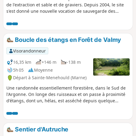
de l'extraction et sable et de graviers. Depuis 2004, le site
s'est donné une nouvelle vocation de sauvegarde des
espèces animales et végétales liées aux zones humides.
Oiseaux, insectes, amphibiens et mammifères trouvent ici
les conditions biologiques idéales, à l'image du castor
nouveau venu, emblématique des sablières. Il est idéal en
Boucle des étangs en Forêt de Valmy
famille, de nombreux panneaux ludiques animent le
parcours.
Visorandonneur
16,35 km
+146 m
-138 m
5h 05
Moyenne
Départ à Sainte-Menehould (Marne)
Une randonnée essentiellement forestière, dans le Sud de
l'Argonne. On longe des ruisseaux et on passe à proximité
d'étangs, dont un, hélas, est asséché depuis quelque
temps... Dépaysement et tranquillité sont au rendez-vous.
Sentier d'Autruche