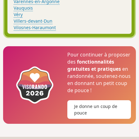
Varennes-en-Argonne
Vauquois
Véry
Villers-devant-Dun
Vilosnes-Haraumont
Pour continuer à proposer
des
fonctionnalités
gratuites et pratiques
en
randonnée, soutenez-nous
en donnant un petit coup
de pouce !
Je donne un coup de
pouce