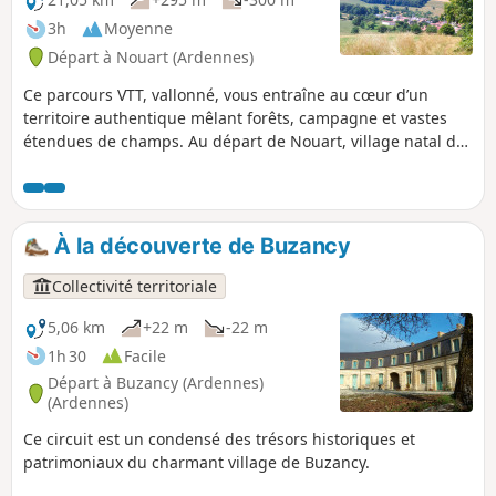
3h
Moyenne
Départ à Nouart (Ardennes)
Ce parcours VTT, vallonné, vous entraîne au cœur d’un
territoire authentique mêlant forêts, campagne et vastes
étendues de champs. Au départ de Nouart, village natal du
Général Chanzy, l’itinéraire traverse plusieurs villages et
hameaux : Tailly, Barricourt, les Petites Censes, les
Forgettes, Les Tuileries, Rémonville... où se dévoilent de
remarquables bâtisses en pierre, témoins du patrimoine
À la découverte de Buzancy
local. Un sentier rythmé et varié, idéal pour les amateurs de
VTT en quête de nature, de relief et de découvertes
Collectivité territoriale
historiques.
5,06 km
+22 m
-22 m
1h 30
Facile
Départ à Buzancy (Ardennes)
(Ardennes)
Ce circuit est un condensé des trésors historiques et
patrimoniaux du charmant village de Buzancy.