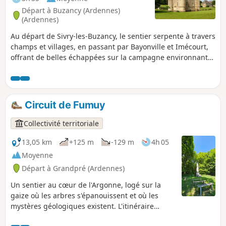
possibilité de partir au départ de l'une
Départ à Buzancy (Ardennes)
d'entre elles. Vous avez aussi la
(Ardennes)
possibilité de fractionner cette balade
Au départ de Sivry-les-Buzancy, le sentier serpente à travers
pour la raccourcir ou d'éviter la forêt en
champs et villages, en passant par Bayonville et Imécourt,
période de chasse.
offrant de belles échappées sur la campagne environnante.
Point d’orgue du parcours, le château de Landreville se
dévoile au fil de la marche, apportant une touche
patrimoniale à cette randonnée accessible et ressourçante.
Idéale pour les amateurs de nature, de calme et de
Circuit de Fumuy
découvertes locales.
Collectivité territoriale
13,05 km
+125 m
-129 m
4h 05
Moyenne
Départ à Grandpré (Ardennes)
Un sentier au cœur de l'Argonne, logé sur la
gaize où les arbres s'épanouissent et où les
mystères géologiques existent. L'itinéraire
permet d'approcher et d'en apprendre