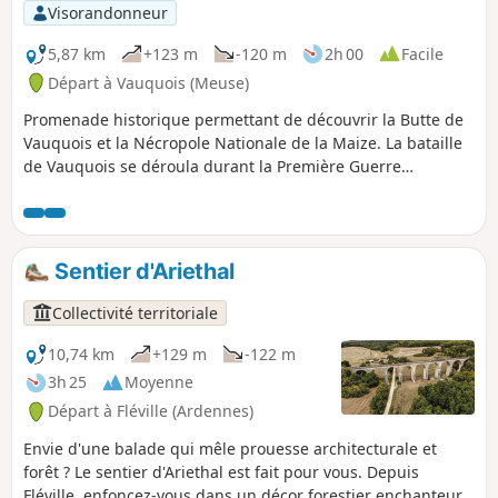
Visorandonneur
5,87 km
+123 m
-120 m
2h 00
Facile
Départ à Vauquois (Meuse)
Promenade historique permettant de découvrir la Butte de
Vauquois et la Nécropole Nationale de la Maize. La bataille
de Vauquois se déroula durant la Première Guerre
mondiale. Le village était construit sur la butte du même
nom, ce qui en faisait un lieu stratégique. Vauquois est un
haut-lieu de la guerre des mines, cette technique
consistant à creuser de profondes galeries et à y enfouir
Sentier d'Ariethal
des tonnes d'explosifs afin de causer d'importants dégâts
en surface avant de lancer un assaut.
Collectivité territoriale
10,74 km
+129 m
-122 m
3h 25
Moyenne
Départ à Fléville (Ardennes)
Envie d'une balade qui mêle prouesse architecturale et
forêt ? Le sentier d'Ariethal est fait pour vous. Depuis
Fléville, enfoncez-vous dans un décor forestier enchanteur