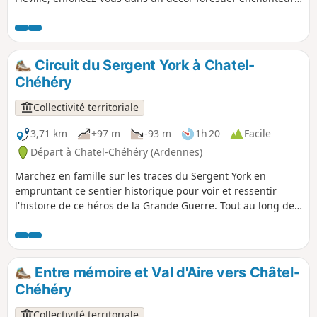
pour admirer les courbes du célèbre géant de pierre niché
dans son écrin de verdure, le Viaduc d'Ariethal. Ce parcours
vous invitera aussi à entrer dans la plantation mémorielle
dédiée à la Big Red One, hommage vivant et végétal qui lie
Circuit du Sergent York à Chatel-
cette terre à l'histoire.
Chéhéry
Collectivité territoriale
3,71 km
+97 m
-93 m
1h 20
Facile
Départ à Chatel-Chéhéry (Ardennes)
Marchez en famille sur les traces du Sergent York en
empruntant ce sentier historique pour voir et ressentir
l'histoire de ce héros de la Grande Guerre. Tout au long de
ce sentier, entre collines, bois et paysages champêtres vous
irez de panneau d'informations en panneau d'informations
pour découvrir les principales positions où se sont déroulés
les actes héroïques de York qui sauvèrent le bataillon de
Entre mémoire et Val d'Aire vers Châtel-
l'anéantissement et conduisirent au retrait allemand de la
Chéhéry
Forêt d'Argonne.
Collectivité territoriale