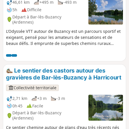
46,61 km
+495 m
-493 m
5h
Difficile
Départ à Bar-lès-Buzancy
(Ardennes)
L’Odyssée VTT autour de Buzancy est un parcours sportif et
exigeant, pensé pour les amateurs de sensations et de
beaux défis. Il emprunte de superbes chemins ruraux
offrant de larges panoramas sur la campagne
environnante, entre vallons et horizons ouverts. Tout au
long du tracé, la randonnée est une invitation à la
découverte du patrimoine local, avec la chapelle de
Le sentier des castors autour des
Masmes, les communs du Château Augeard, ou encore de
gravières de Bar-lès-Buzancy à Harricourt
beaux villages typiques comme Autruche, Fossé et Saint-
Pierremont, identifiables à leurs nombreuses et élégantes
Collectivité territoriale
maisons en pierre jaune.
2,71 km
+3 m
-3 m
0h 45
Facile
Départ à Bar-lès-Buzancy
(Ardennes)
Ce sentier chemine autour de plans d'eau très récents nés