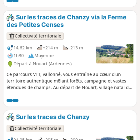
davantage sur des formations karstiques
appelées "gouffres".
Sur les traces de Chanzy via la Ferme
des Petites Censes
Collectivité territoriale
14,62 km
+214 m
-213 m
1h30
Moyenne
Départ à Nouart (Ardennes)
Ce parcours VTT, vallonné, vous entraîne au cœur d’un
territoire authentique mêlant forêts, campagne et vastes
étendues de champs. Au départ de Nouart, village natal du
Général Chanzy, l’itinéraire traverse plusieurs villages et
hameaux : Tailly, Barricourt, les Petites Censes, les
Forgettes, Les Tuileries... où se dévoilent de remarquables
bâtisses en pierre, témoins du patrimoine local. Un sentier
Sur les traces de Chanzy
rythmé et varié, idéal pour les amateurs de VTT en quête de
nature, de relief et de découvertes historiques.
Collectivité territoriale
21,05 km
+295 m
-300 m