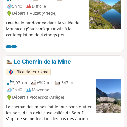
5h 40
Difficile
Départ à Auzat (Ariège)
Une belle randonnée dans la vallée de
Mounicou (Soulcem) qui invite à la
contemplation de 4 étangs peu
fréquentés.L'objectif de la journée est la
découverte des 4 étangs du Picot ! Si les
2 premiers sont plutôt anecdotiques, le
3e et le 4e ont un charme qui agît
Le Chemin de la Mine
aussitôt qu'on les découvre et vous
récompensent des efforts alors fournis.
Office de tourisme
5,97 km
+342 m
-347 m
2h 40
Moyenne
Départ à Vicdessos (Ariège)
Le chemin des mines fait le tour, sans quitter
les bois, de la délicieuse vallée de Sem. Il
s'agit de se mettre dans les pas des anciens
mineurs de Rancié, sur les traces du passé.