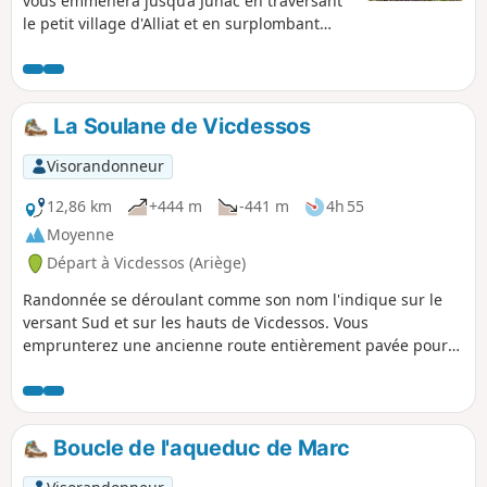
vous emmènera jusqu’à Junac en traversant
le petit village d'Alliat et en surplombant
celui de Niaux.
La Soulane de Vicdessos
Visorandonneur
12,86 km
+444 m
-441 m
4h 55
Moyenne
Départ à Vicdessos (Ariège)
Randonnée se déroulant comme son nom l'indique sur le
versant Sud et sur les hauts de Vicdessos. Vous
emprunterez une ancienne route entièrement pavée pour
rejoindre le village d'Illier avec ses quelques ruelles
intéressantes, puis suivrez de là un sentier en balcon
traversant une forêt avec buis, merisiers, chênes, acacias et
noisetiers jusqu'au village d'Orus. De là, le paysage s'ouvre
Boucle de l'aqueduc de Marc
sur un sentier bâti à flanc de montagne sans aucun danger
offrant de très belles vues pour arriver au village de