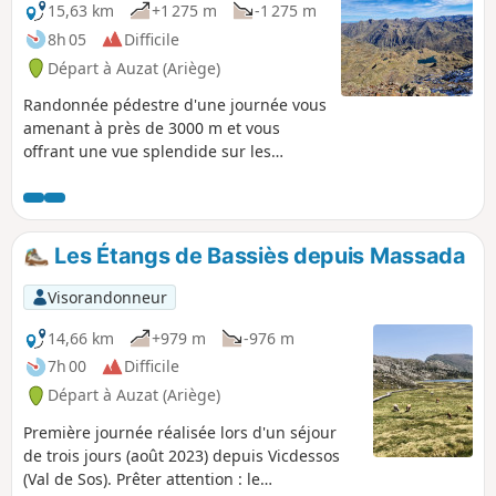
journée.
15,63 km
+1 275 m
-1 275 m
8h 05
Difficile
Départ à Auzat (Ariège)
Randonnée pédestre d'une journée vous
amenant à près de 3000 m et vous
offrant une vue splendide sur les
Pyrénées Françaises et Espagnoles.
Début de la randonnée en vallée à 1926
m pour monter progressivement
jusqu'au pic à 2902 m. Prévoir la journée
Les Étangs de Bassiès depuis Massada
avec pique-nique sur les berges de
l'étang de la Soucarrane très agréable
Visorandonneur
par beau temps. Attention, certains
passages en crêtes, ne sont pas à
14,66 km
+979 m
-976 m
recommander aux personnes sujettes
7h 00
Difficile
au vertige
Départ à Auzat (Ariège)
Première journée réalisée lors d'un séjour
de trois jours (août 2023) depuis Vicdessos
(Val de Sos). Prêter attention : le