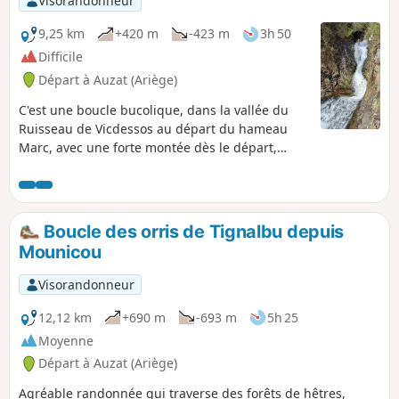
Visorandonneur
Sentenac, d'où le retour s'effectue en partie par la D18.
Toutes ces routes et sentiers sont sur des soubassements
9,25 km
+420 m
-423 m
3h 50
bâtis témoignant d'un génie civil à reconnaître quant à leur
Difficile
volume et position.
Départ à Auzat (Ariège)
C'est une boucle bucolique, dans la vallée du
Ruisseau de Vicdessos au départ du hameau
Marc, avec une forte montée dès le départ,
suivie d'une bonne descente à mi-chemin.
Parcours sur chemins de terre ou chemins
bétonnés.
Boucle des orris de Tignalbu depuis
Mounicou
Visorandonneur
12,12 km
+690 m
-693 m
5h 25
Moyenne
Départ à Auzat (Ariège)
Agréable randonnée qui traverse des forêts de hêtres,