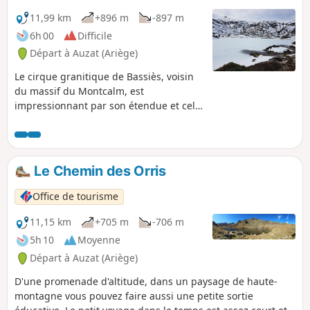
11,99 km
+896 m
-897 m
6h 00
Difficile
Départ à Auzat (Ariège)
Le cirque granitique de Bassiès, voisin
du massif du Montcalm, est
impressionnant par son étendue et celle
de ses lacs. Son accès, sur la rive droite
du ruisseau de Bassiès très encaissé,
par un sentier confortable mais à fort
dénivelé, traverse une belle forêt avant
Le Chemin des Orris
de déboucher sur un verrou rocheux
qui annonce le premier étang. La
Office de tourisme
descente s'effectue par l'autre rive et,
tout aussi pentue, emprunte un chemin
11,15 km
+705 m
-706 m
muletier empierré très bien entretenu.
5h 10
Moyenne
Départ à Auzat (Ariège)
D'une promenade d'altitude, dans un paysage de haute-
montagne vous pouvez faire aussi une petite sortie