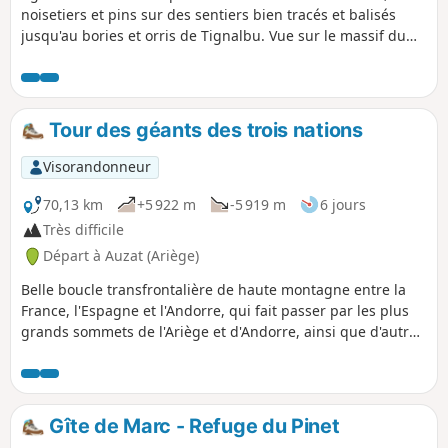
noisetiers et pins sur des sentiers bien tracés et balisés
jusqu'au bories et orris de Tignalbu. Vue sur le massif du
Montcalm, la Pique Rouge de Bassiès. On peut apercevoir
l’Étang de Soulcem, le Pic de la Madelon et autres. Le retour
sur une piste agréable permet de voir la régénération de la
flore après un incendie. Ne partez pas trop vite la première
Tour des géants des trois nations
heure est assez rude. La fin est bercée par le son du torrent
avec quelques petites baignoires.
Visorandonneur
70,13 km
+5 922 m
-5 919 m
6 jours
Très difficile
Départ à Auzat (Ariège)
Belle boucle transfrontalière de haute montagne entre la
France, l'Espagne et l'Andorre, qui fait passer par les plus
grands sommets de l'Ariège et d'Andorre, ainsi que d'autres
pics emblématiques de la région. Elle permet également de
découvrir de nombreux lacs et étangs, ainsi que de
multitudes de paysages différents (forêt, estives,
pierriers...) pour ravir tous les randonneurs. Cet itinérance
Gîte de Marc - Refuge du Pinet
nous fait passer par trois parcs naturels : le Parc Naturel