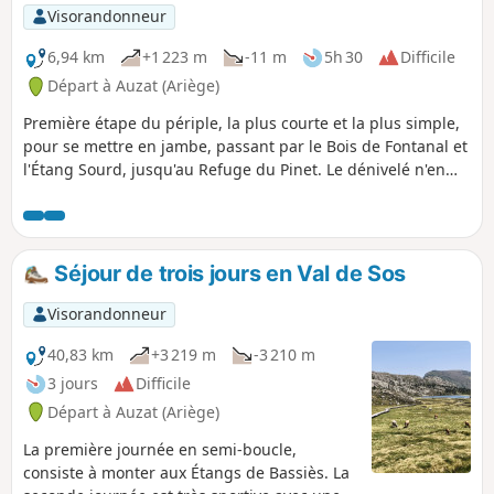
Régional des Pyrénées Ariégeoises, le Parc Natural de l'Alt
Visorandonneur
Pirineu et le Parc Naturel de la vallée de Coma Pedrosa.
6,94 km
+1 223 m
-11 m
5h 30
Difficile
Départ à Auzat (Ariège)
Première étape du périple, la plus courte et la plus simple,
pour se mettre en jambe, passant par le Bois de Fontanal et
l'Étang Sourd, jusqu'au Refuge du Pinet. Le dénivelé n'en
reste pas moins conséquent.
Séjour de trois jours en Val de Sos
Visorandonneur
40,83 km
+3 219 m
-3 210 m
3 jours
Difficile
Départ à Auzat (Ariège)
La première journée en semi-boucle,
consiste à monter aux Étangs de Bassiès. La