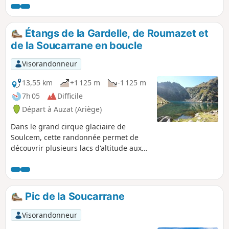
Étangs de la Gardelle, de Roumazet et
de la Soucarrane en boucle
Visorandonneur
13,55 km
+1 125 m
-1 125 m
7h 05
Difficile
Départ à Auzat (Ariège)
Dans le grand cirque glaciaire de
Soulcem, cette randonnée permet de
découvrir plusieurs lacs d'altitude aux
eaux cristallines et des paysages
minéraux somptueux qui font oublier
les efforts non négligeables consentis,
tant à la montée qu'à la descente. Au
Pic de la Soucarrane
retour, quelques chevaux de la race de
Mérens et les magnifiques Orris du
Visorandonneur
Carla concluent agréablement cette