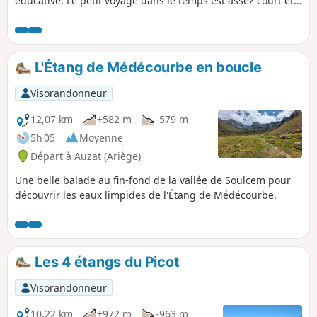
éducative. Le petit voyage dans le temps est assez court et
visite les orris du fond de la vallée de Soulcem frontalière
avec l'Andorre et l'Espagne. Les nombreuses petites
habitations estivales en pierres sèches attestent de
l'intense activité pastorale de la vallée.
L'Étang de Médécourbe en boucle
Visorandonneur
12,07 km
+582 m
-579 m
5h 05
Moyenne
Départ à Auzat (Ariège)
Une belle balade au fin-fond de la vallée de Soulcem pour
découvrir les eaux limpides de l'Étang de Médécourbe.
Les 4 étangs du Picot
Visorandonneur
10,22 km
+972 m
-963 m