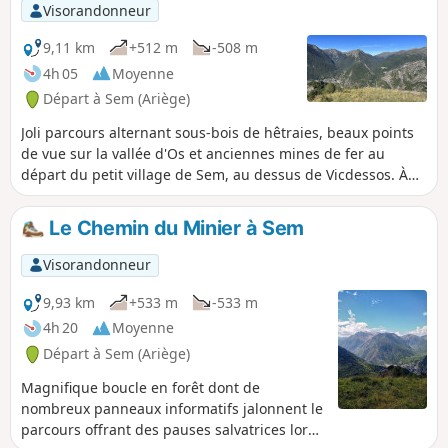
Visorandonneur
9,11 km
+512 m
-508 m
4h 05
Moyenne
Départ à Sem (Ariège)
Joli parcours alternant sous-bois de hêtraies, beaux points
de vue sur la vallée d'Os et anciennes mines de fer au
départ du petit village de Sem, au dessus de Vicdessos. À
faire par temps sec et dégagé.
Le Chemin du Minier à Sem
Visorandonneur
9,93 km
+533 m
-533 m
4h 20
Moyenne
Départ à Sem (Ariège)
Magnifique boucle en forêt dont de
nombreux panneaux informatifs jalonnent le
parcours offrant des pauses salvatrices lors