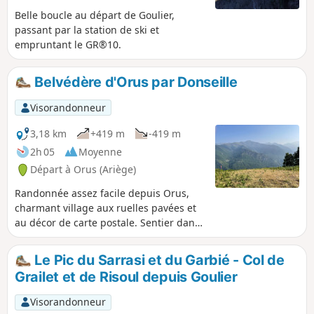
Belle boucle au départ de Goulier,
passant par la station de ski et
empruntant le GR®10.
Belvédère d'Orus par Donseille
Visorandonneur
3,18 km
+419 m
-419 m
2h 05
Moyenne
Départ à Orus (Ariège)
Randonnée assez facile depuis Orus,
charmant village aux ruelles pavées et
au décor de carte postale. Sentier dans
les sous-bois, les fougères et de
nombreux murets et abris abandonnés,
Le Pic du Sarrasi et du Garbié - Col de
qui témoignent de l'activité agricole et
Grailet et de Risoul depuis Goulier
pastorale de jadis. Le point d'arrivée est
une aire de décollage de parapentes.
Visorandonneur
Point de vue superbe sur toutes les