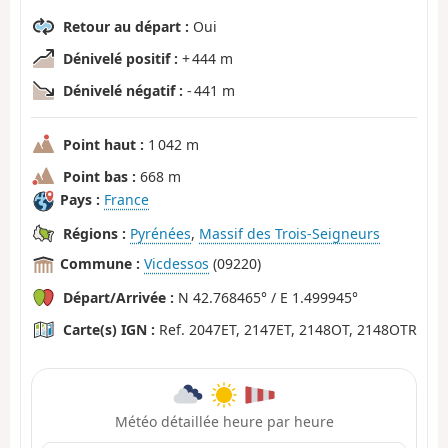
Retour au départ :
Oui
Dénivelé positif :
+ 444 m
Dénivelé négatif :
- 441 m
Point haut :
1 042 m
Point bas :
668 m
Pays :
France
Régions :
Pyrénées
,
Massif des Trois-Seigneurs
Commune :
Vicdessos
(09220)
Départ/Arrivée :
N 42.768465° / E 1.499945°
Carte(s) IGN :
Ref. 2047ET, 2147ET, 2148OT, 2148OTR
Météo détaillée heure par heure