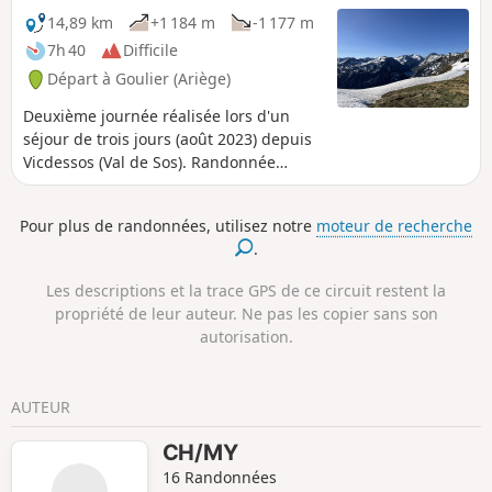
chaînes de montagne du Sud de la
14,89 km
+1 184 m
-1 177 m
vallée de Vicdessos, avec au centre la
7h 40
Difficile
Pique d'Endron et à droite le Montcalm.
Départ à Goulier (Ariège)
À ne pas manquer !
Deuxième journée réalisée lors d'un
séjour de trois jours (août 2023) depuis
Vicdessos (Val de Sos). Randonnée
sportive en son début. Du (2) au (8),
déclivité 30%, distance 3 km, dénivelé
Pour plus de randonnées, utilisez notre
moteur de recherche
positif 1000 m. Après le (6) les très
.
beaux paysages récompensent de
l'effort à fournir pour arriver à la Crête
Les descriptions et la trace GPS de ce circuit restent la
du Sarrasi (8). Depuis ce point haut, s'en
propriété de leur auteur. Ne pas les copier sans son
suit une belle descente, toujours avec
autorisation.
de très belles vues. Du Col de Grail (13),
le retour par le GR®10 est beaucoup
plus confortable. À noter : après le (6)
AUTEUR
jusqu'au (12) parcours à découvert.
CH/MY
16 Randonnées