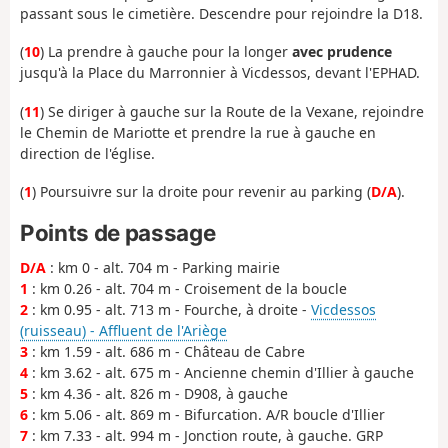
passant sous le cimetière. Descendre pour rejoindre la D18.
(
10
) La prendre à gauche pour la longer
avec prudence
jusqu'à la Place du Marronnier à Vicdessos, devant l'EPHAD.
(
11
) Se diriger à gauche sur la Route de la Vexane, rejoindre
le Chemin de Mariotte et prendre la rue à gauche en
direction de l'église.
(
1
) Poursuivre sur la droite pour revenir au parking (
D/A
).
Points de passage
D/A
: km 0 - alt. 704 m - Parking mairie
1
: km 0.26 - alt. 704 m - Croisement de la boucle
2
: km 0.95 - alt. 713 m - Fourche, à droite -
Vicdessos
(ruisseau) - Affluent de l'Ariège
3
: km 1.59 - alt. 686 m - Château de Cabre
4
: km 3.62 - alt. 675 m - Ancienne chemin d'Illier à gauche
5
: km 4.36 - alt. 826 m - D908, à gauche
6
: km 5.06 - alt. 869 m - Bifurcation. A/R boucle d'Illier
7
: km 7.33 - alt. 994 m - Jonction route, à gauche. GRP