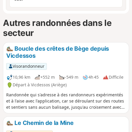
Autres randonnées dans le
secteur
Boucle des crêtes de Bège depuis
Vicdessos
Visorandonneur
10,96 km
+552 m
-549 m
4h 45
Difficile
Départ à Vicdessos (Ariège)
Randonnée qui s'adresse à des randonneurs expérimentés
et à l'aise avec l'application, car se déroulant sur des routes
et sentiers sans aucun balisage, jusqu'au croisement avec
le GR® Tour des Trois Seigneurs, au point haut des Crêtes
de Bège. Les sentiers sont des sentiers anciens, mais
Le Chemin de la Mine
encore facilement repérables et faciles à suivre,
demandant, toutefois, une bonne condition car le dénivelé