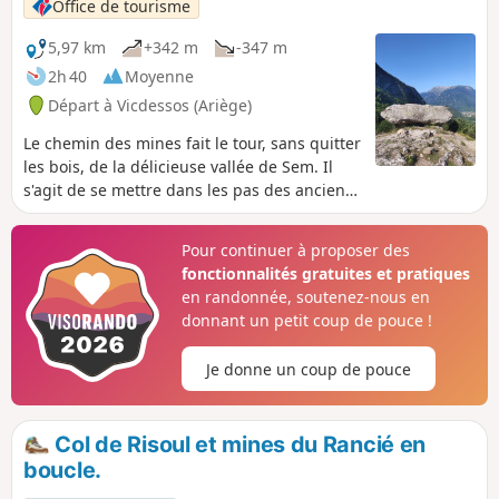
Office de tourisme
s'effectue sur une distance relativement courte. Il faudra
aussi une certaine facilité à deviner les meilleurs passages
5,97 km
+342 m
-347 m
à l'arrivée sur la partie rocheuse de la crête. De là, vous
2h 40
Moyenne
découvrirez des panoramas exceptionnels à 360°. Le retour,
Départ à Vicdessos (Ariège)
sans grande difficulté, se déroule sur GR®.
Le chemin des mines fait le tour, sans quitter
les bois, de la délicieuse vallée de Sem. Il
s'agit de se mettre dans les pas des anciens
mineurs de Rancié, sur les traces du passé.
Pour continuer à proposer des
fonctionnalités gratuites et pratiques
en randonnée, soutenez-nous en
donnant un petit coup de pouce !
Je donne un coup de pouce
Col de Risoul et mines du Rancié en
boucle.