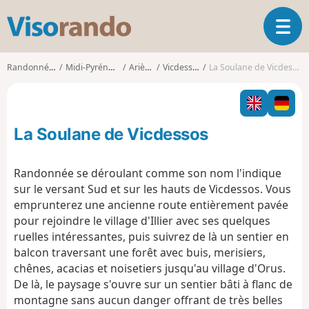
V
O
i
u
s
v
o
Randonnées
Midi-Pyrénées
Ariège
Vicdessos
La Soulane de Vicdessos
r
r
i
a
r
n
l
d
La Soulane de Vicdessos
a
o
n
a
Randonnée se déroulant comme son nom l'indique
v
sur le versant Sud et sur les hauts de Vicdessos. Vous
i
emprunterez une ancienne route entièrement pavée
g
pour rejoindre le village d'Illier avec ses quelques
a
t
ruelles intéressantes, puis suivrez de là un sentier en
i
balcon traversant une forêt avec buis, merisiers,
o
chênes, acacias et noisetiers jusqu'au village d'Orus.
n
De là, le paysage s'ouvre sur un sentier bâti à flanc de
montagne sans aucun danger offrant de très belles