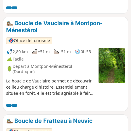
promenade. Un parcours très ombragé, idéal en famille car
peu de route.
Boucle de Vauclaire à Montpon-
Ménestérol
Office de tourisme
2,80 km
+51 m
-51 m
0h 55
Facile
Départ à Montpon-Ménestérol
(Dordogne)
La boucle de Vauclaire permet de découvrir
ce lieu chargé d'histoire. Essentiellement
située en forêt, elle est très agréable à faire
mais attention, quelques petites portions
sont assez techniques. Elle offre de jolis
points de vue sur la Chartreuse.
Boucle de Fratteau à Neuvic