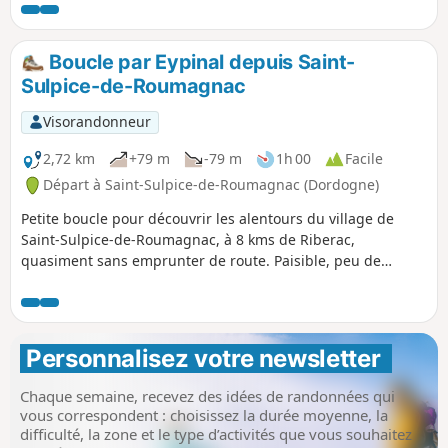
circuit permet de découvrir des hameaux, des lavoirs, des
fermes, des étangs. On chemine dans un secteur très
calme, sur de petites routes, des pistes forestières et de
Boucle par Eypinal depuis Saint-
jolis chemins du Périgord.
Sulpice-de-Roumagnac
Visorandonneur
2,72 km
+79 m
-79 m
1h 00
Facile
Départ à Saint-Sulpice-de-Roumagnac (Dordogne)
Petite boucle pour découvrir les alentours du village de
Saint-Sulpice-de-Roumagnac, à 8 kms de Riberac,
quasiment sans emprunter de route. Paisible, peu de
chance de croiser quelqu'un. Être équipé de bonnes
chaussures est un prérequis . Des bâtons de marche seront
un plus.
Personnalisez votre newsletter 
Chaque semaine, recevez des idées de randonnées qui
vous correspondent : choisissez la durée moyenne, la
difficulté, la zone et le type d’activités que vous souhaitez