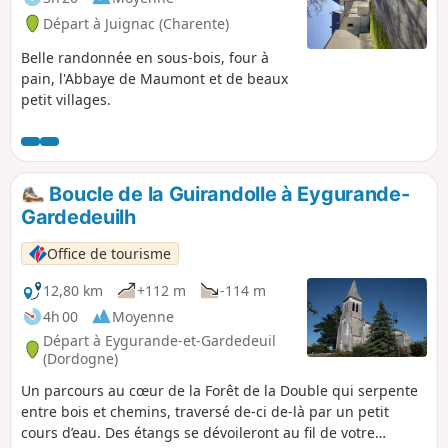
Départ à Juignac (Charente)
Belle randonnée en sous-bois, four à
pain, l'Abbaye de Maumont et de beaux
petit villages.
Boucle de la Guirandolle à Eygurande-
Gardedeuilh
Office de tourisme
12,80 km
+112 m
-114 m
4h 00
Moyenne
Départ à Eygurande-et-Gardedeuil
(Dordogne)
Un parcours au cœur de la Forêt de la Double qui serpente
entre bois et chemins, traversé de-ci de-là par un petit
cours d’eau. Des étangs se dévoileront au fil de votre