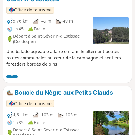
Office de tourisme
5,76 km
+49 m
-49 m
1h 45
Facile
Départ à Saint-Séverin-d'Estissac
(Dordogne)
Une balade agréable à faire en famille alternant petites
routes communales au cœur de la campagne et sentiers
forestiers bordés de pins.
Boucle du Nègre aux Petits Clauds
Office de tourisme
4,61 km
+103 m
-103 m
1h 35
Facile
Départ à Saint-Séverin-d'Estissac