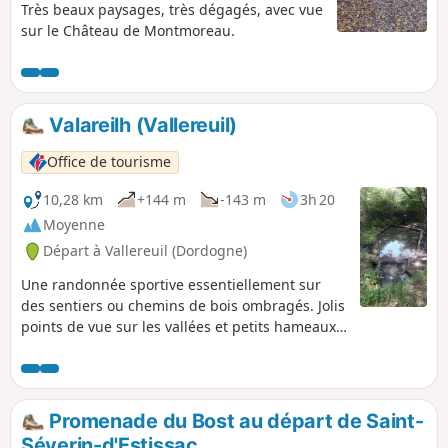
Très beaux paysages, très dégagés, avec vue
sur le Château de Montmoreau.
Valareilh (Vallereuil)
Office de tourisme
10,28 km
+144 m
-143 m
3h 20
Moyenne
Départ à Vallereuil (Dordogne)
Une randonnée sportive essentiellement sur
des sentiers ou chemins de bois ombragés. Jolis
points de vue sur les vallées et petits hameaux
disséminés dans la campagne.
Promenade du Bost au départ de Saint-
Séverin-d'Estissac