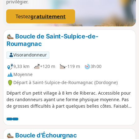
privilégier.
Testez
gratuitement
Boucle de Saint-Sulpice-de-
Roumagnac
Visorandonneur
9,33 km
+120 m
-119 m
3h 00
Moyenne
Départ à Saint-Sulpice-de-Roumagnac (Dordogne)
Départ d'un petit village à 8 km de Riberac. Accessible pour
des randonneurs ayant une forme physique moyenne. Pas
de grosses difficultés à part quelques belles côtes. Faisable
à VTT.
Boucle d'Échourgnac