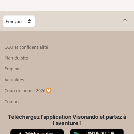
C
R
h
e
o
t
i
o
s
CGU et confidentialité
u
i
r
s
Plan du site
e
s
n
e
Emplois
h
z
Actualités
a
u
u
n
Coup de pouce 2026
t
p
a
Contact
y
s
Téléchargez l'application Visorando et partez à
l'aventure !
A
G