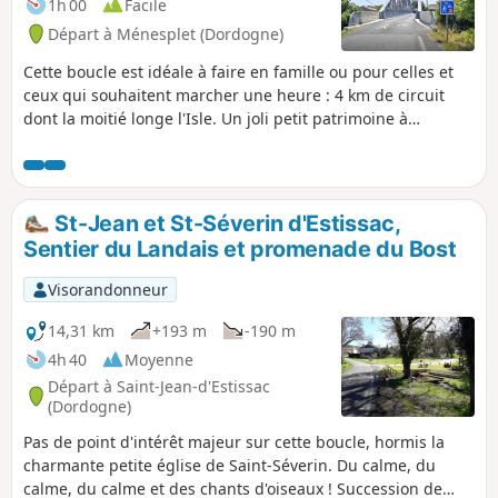
1h 00
Facile
Départ à Ménesplet (Dordogne)
Cette boucle est idéale à faire en famille ou pour celles et
ceux qui souhaitent marcher une heure : 4 km de circuit
dont la moitié longe l'Isle. Un joli petit patrimoine à
découvrir sur le parcours : lavoir, pont, statue etc.
St-Jean et St-Séverin d'Estissac,
Sentier du Landais et promenade du Bost
Visorandonneur
14,31 km
+193 m
-190 m
4h 40
Moyenne
Départ à Saint-Jean-d'Estissac
(Dordogne)
Pas de point d'intérêt majeur sur cette boucle, hormis la
charmante petite église de Saint-Séverin. Du calme, du
calme, du calme et des chants d'oiseaux ! Succession de