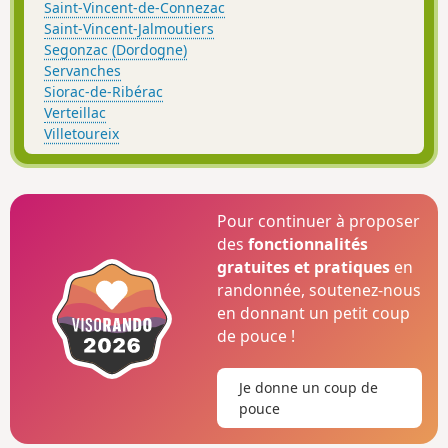
Saint-Vincent-de-Connezac
Saint-Vincent-Jalmoutiers
Segonzac (Dordogne)
Servanches
Siorac-de-Ribérac
Verteillac
Villetoureix
Pour continuer à proposer
des
fonctionnalités
gratuites et pratiques
en
randonnée, soutenez-nous
en donnant un petit coup
de pouce !
Je donne un coup de
pouce