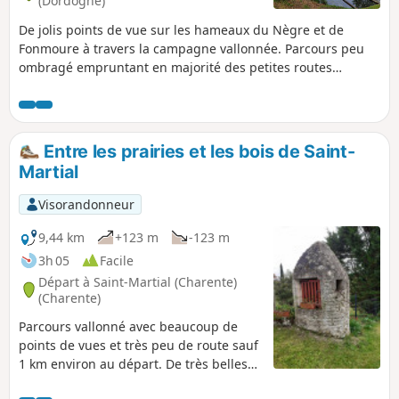
(Dordogne)
De jolis points de vue sur les hameaux du Nègre et de
Fonmoure à travers la campagne vallonnée. Parcours peu
ombragé empruntant en majorité des petites routes
communales.
Entre les prairies et les bois de Saint-
Martial
Visorandonneur
9,44 km
+123 m
-123 m
3h 05
Facile
Départ à Saint-Martial (Charente)
(Charente)
Parcours vallonné avec beaucoup de
points de vues et très peu de route sauf
1 km environ au départ. De très belles
demeures sur le parcours, quelques