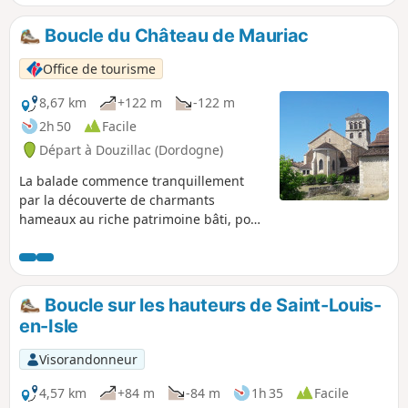
Boucle du Château de Mauriac
Office de tourisme
8,67 km
+122 m
-122 m
2h 50
Facile
Départ à Douzillac (Dordogne)
La balade commence tranquillement
par la découverte de charmants
hameaux au riche patrimoine bâti, pour
continuer en forêt, et enfin revenir au
point de départ par les ruelles du
village de Douzillac.
Boucle sur les hauteurs de Saint-Louis-
en-Isle
Visorandonneur
4,57 km
+84 m
-84 m
1h 35
Facile