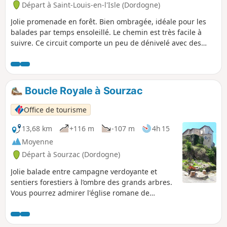
Départ à Saint-Louis-en-l'Isle (Dordogne)
Jolie promenade en forêt. Bien ombragée, idéale pour les
balades par temps ensoleillé. Le chemin est très facile à
suivre. Ce circuit comporte un peu de dénivelé avec des
montées et descentes assez douces pour une sortie du
dimanche en famille. Nous avons parcouru de circuit en
1h15 avec un groupe d'adulte avec une allure de
promenade.
Boucle Royale à Sourzac
Office de tourisme
13,68 km
+116 m
-107 m
4h 15
Moyenne
Départ à Sourzac (Dordogne)
Jolie balade entre campagne verdoyante et
sentiers forestiers à l’ombre des grands arbres.
Vous pourrez admirer l'église romane de
Sourzac bâtie sur un éperon rocheux au-dessus
de l'Isle et la fontaine pétrifiante qui lui fait
face. Un autre trésor se cache à proximité, la