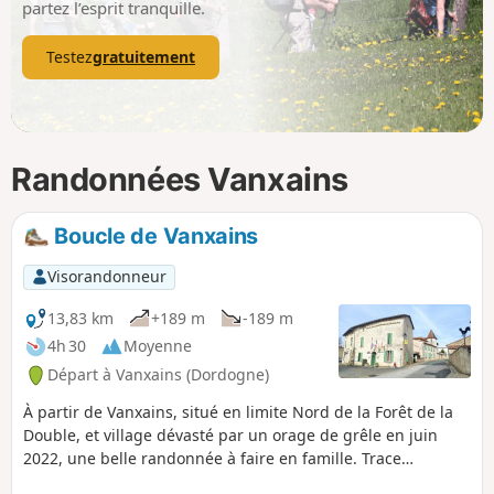
partez l’esprit tranquille.
Testez
gratuitement
Randonnées Vanxains
Boucle de Vanxains
Visorandonneur
13,83 km
+189 m
-189 m
4h 30
Moyenne
Départ à Vanxains (Dordogne)
À partir de Vanxains, situé en limite Nord de la Forêt de la
Double, et village dévasté par un orage de grêle en juin
2022, une belle randonnée à faire en famille. Trace
importée depuis le site Randonnées en dordogne . Ce