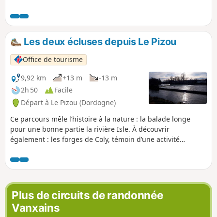
petites routes peu fréquentées et de pistes coupe-feu sur
une large première partie. La portion finale entre les deux
villages est plus variée. Possibilité de raccourcir le circuit.
Les deux écluses depuis Le Pizou
Office de tourisme
9,92 km
+13 m
-13 m
2h 50
Facile
Départ à Le Pizou (Dordogne)
Ce parcours mêle l’histoire à la nature : la balade longe
pour une bonne partie la rivière Isle. À découvrir
également : les forges de Coly, témoin d’une activité
industrielle et sidérurgique importante et le Monument de
la Plaine, haut-lieu historique de la seconde guerre
mondiale.
Plus de circuits de randonnée
Vanxains