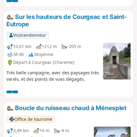
puits remarquables et beaucoup de
bovins, des prairies et des bois.
Sur les hauteurs de Courgeac et Saint-
Eutrope
Visorandonneur
10,61 km
+212 m
-205 m
3h 40
Moyenne
Départ à Courgeac (Charente)
Très belle campagne, avec des paysages très
variés, et des points de vues dégagés.
Boucle du ruisseau chaud à Ménesplet
Office de tourisme
3,49 km
+4 m
-4 m