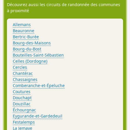
Découvrez aussi les circuits de randonnée des communes
à proximité
Allemans
Beauronne
Bertric-Burée
Bourg-des-Maisons
Bourg-du-Bost
Bouteilles-Saint-Sébastien
Celles (Dordogne)
Cercles
Chantérac
Chassaignes
Comberanche-et-Épeluche
Coutures
Douchapt
Douzillac
Échourgnac
Eygurande-et-Gardedeuil
Festalemps
La Jemaye