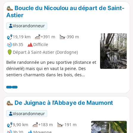
grotte ornée de Gabillou (non visitable).
Boucle du Nicoulou au départ de Saint-
Astier
Visorandonneur
19,19 km
+391 m
-390 m
6h 35
Difficile
Départ à Saint-Astier (Dordogne)
Belle randonnée un peu sportive (distance et
dénivelé) mais qui en vaut la peine. Des
sentiers charmants dans les bois, des
panoramas dégagés, de belles maisons
anciennes ou modernes avec des montées,
des descentes et du plat !
De Juignac à l'Abbaye de Maumont
Visorandonneur
9,90 km
+183 m
-191 m
3h 20
Moyenne