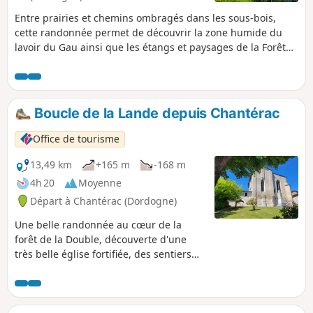
Entre prairies et chemins ombragés dans les sous-bois,
cette randonnée permet de découvrir la zone humide du
lavoir du Gau ainsi que les étangs et paysages de la Forêt
de la Double
Boucle de la Lande depuis Chantérac
Office de tourisme
13,49 km
+165 m
-168 m
4h 20
Moyenne
Départ à Chantérac (Dordogne)
Une belle randonnée au cœur de la
forêt de la Double, découverte d'une
très belle église fortifiée, des sentiers
boisés et des hameaux de caractère...
pour s’oxygéner, se ressourcer et
savourer le calme de la nature.