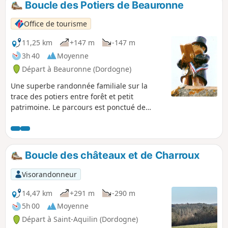
Boucle des Potiers de Beauronne
Office de tourisme
11,25 km
+147 m
-147 m
3h 40
Moyenne
Départ à Beauronne (Dordogne)
Une superbe randonnée familiale sur la
trace des potiers entre forêt et petit
patrimoine. Le parcours est ponctué de
points d’eau : fontaines, ruisseau, étangs…
idéal pour nos amis les chiens !
Boucle des châteaux et de Charroux
Visorandonneur
14,47 km
+291 m
-290 m
5h 00
Moyenne
Départ à Saint-Aquilin (Dordogne)