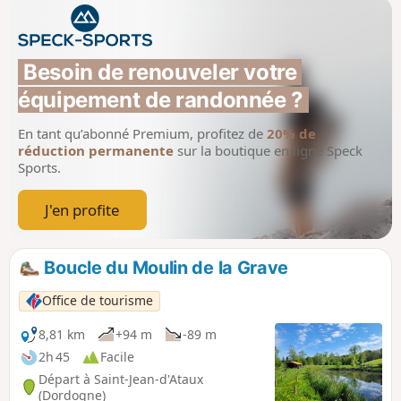
Besoin de renouveler votre 
équipement de randonnée ?
En tant qu’abonné Premium, profitez de
20% de
réduction permanente
sur la boutique en ligne Speck
Sports.
J'en profite
Boucle du Moulin de la Grave
Office de tourisme
8,81 km
+94 m
-89 m
2h 45
Facile
Départ à Saint-Jean-d'Ataux
(Dordogne)