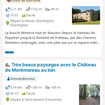
Office de tourisme
5,71 km
+103 m
-99 m
1h 55
Facile
Départ à Neuvic (Dordogne)
(Dordogne)
La boucle démarre tout en douceur depuis le hameau de
Puyastier jusqu’à la fontaine de Fratteau, par des chemins
forestiers ombragés, avec une jolie vue sur le repaire noble.
La 2e partie de la boucle comporte une grande partie à
découvert pour finir sur les nombreux pigeonniers du
hameau de Puyastier.
Très beaux paysages avec le Château
de Montmoreau au loin
Visorandonneur
9,54 km
+185 m
-189 m
3h 15
Facile
Départ à Saint-Amant (Charente)