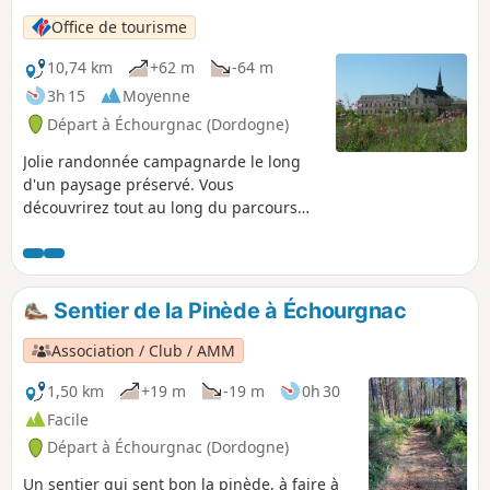
Office de tourisme
10,74 km
+62 m
-64 m
3h 15
Moyenne
Départ à Échourgnac (Dordogne)
Jolie randonnée campagnarde le long
d'un paysage préservé. Vous
découvrirez tout au long du parcours
les Étangs de la Double qui offrent aux
animaux un refuge sauvage et préservé.
Faites une pause à l'Abbaye
Cistercienne Notre-Dame de Bonne
Sentier de la Pinède à Échourgnac
Espérance et profitez-en pour déguster
le fameux fromage "Trappe
Association / Club / AMM
Échourgnac ».
1,50 km
+19 m
-19 m
0h 30
Facile
Départ à Échourgnac (Dordogne)
Un sentier qui sent bon la pinède, à faire à