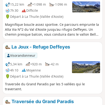
15,22 km
+1 098 m
-1 096 m
7h 30
Difficile
Départ à La Thuile (Vallée d'Aoste)
Magnifique boucle assez sportive. Ce parcours emprunte la
Alta Via N°2 du Val d'Aoste jusqu'au rifugio Deffeyes. Un
chemin presque balcon, vous conduira dans le vallon Bella
Comba où se nichent deux superbes lacs. Lors de la montée
au refuge, vous découvrirez de nombreux points de vues
La Joux - Refuge Deffeyes
sur le massif du Mont Blanc, versant italien. Changement
de décor au refuge, où le glacier du Ruitor vous
Visorandonneur
accompagnera jusqu'au Lago dei Seracchi.
5,34 km
+920 m
-42 m
4h 10
Moyenne
Départ à La Thuile (Vallée d'Aoste)
Traversée du Grand Paradis par les 5 vallées qui le
traversent.
Traversée du Grand Paradis