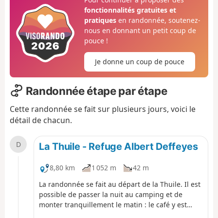
fonctionnalités gratuites et
pratiques
en randonnée, soutenez-
nous en donnant un petit coup de
pouce !
Je donne un coup de pouce
Randonnée étape par étape
Cette randonnée se fait sur plusieurs jours, voici le
détail de chacun.
D
La Thuile - Refuge Albert Deffeyes
8,80 km
1 052 m
42 m
La randonnée se fait au départ de la Thuile. Il est
possible de passer la nuit au camping et de
monter tranquillement le matin : le café y est
servit le matin (on est en Italie). Par contre