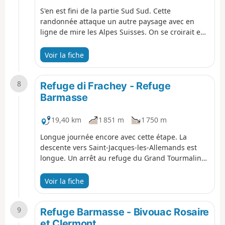
S'en est fini de la partie Sud Sud. Cette
randonnée attaque un autre paysage avec en
ligne de mire les Alpes Suisses. On se croirait en
Allemagne. La journée est sympa. Après la
montée, la randonnée redescend dans la vallée.
Voir la fiche
Comme à Eaux Rousses il vaut mieux réserver à
l'avance car le refuge est très prisé. D'ailleurs il y
8
en a deux et ils sont pleins en début juillet.
Refuge di Frachey - Refuge
Barmasse
19,40 km
1 851 m
1 750 m
Longue journée encore avec cette étape. La
descente vers Saint-Jacques-les-Allemands est
longue. Un arrêt au refuge du Grand Tourmalin
est salutaire. Surtout s'il fait un temps
magnifique avec des vues sur les Alpes Suisses et
Voir la fiche
le Mont Rose. Tout cela se merite. Il y a un peu
plus de problèmes d'eau que dans la partie Sud.
9
Donc ne pas oublier l'eau.
Refuge Barmasse - Bivouac Rosaire
et Clermont