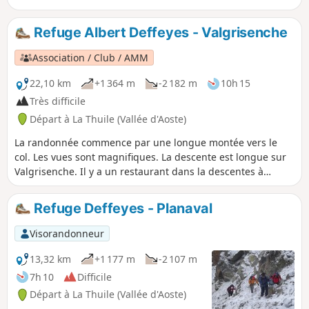
sommets (4000) de la frontière italo-suisse, en particulier le
Cervinio facilement reconnaissable. Le retour se fait par le
Refuge Albert Deffeyes - Valgrisenche
Lac d'Arpy, très fréquenté.
Association / Club / AMM
22,10 km
+1 364 m
-2 182 m
10h 15
Très difficile
Départ à La Thuile (Vallée d'Aoste)
La randonnée commence par une longue montée vers le
col. Les vues sont magnifiques. La descente est longue sur
Valgrisenche. Il y a un restaurant dans la descentes à
Planaval, qui est tenu par des jeunes qui ont repris le
business de leurs parents. Il permet de passer un moment
Refuge Deffeyes - Planaval
sympathique en attendant la fin de la randonnée dans le
fond de la vallée.
Visorandonneur
13,32 km
+1 177 m
-2 107 m
7h 10
Difficile
Départ à La Thuile (Vallée d'Aoste)