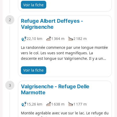
comme la partie camping est prêt de la rivière
Voir la fiche
cela peut être bruyant. La vue est magnifique le
long de la randonnée
2
Refuge Albert Deffeyes -
Valgrisenche
22,10 km
1 364 m
2 182 m
La randonnée commence par une longue montée
vers le col. Les vues sont magnifiques. La
descente est longue sur Valgrisenche. Il y a un
restaurant dans la descentes à Planaval, qui est
tenu par des jeunes qui ont repris le business de
Voir la fiche
leurs parents. Il permet de passer un moment
sympathique en attendant la fin de la randonnée
3
dans le fond de la vallée.
Valgrisenche - Refuge Delle
Marmotte
15,26 km
1 638 m
1 177 m
Montée agréable avec vue sur le lac. Le refuge du