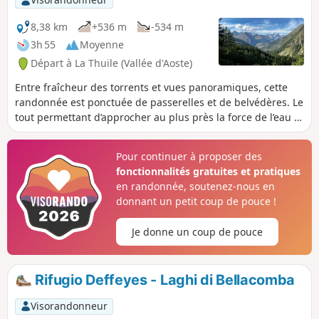
8,38 km
+536 m
-534 m
3h 55
Moyenne
Départ à La Thuile (Vallée d'Aoste)
Entre fraîcheur des torrents et vues panoramiques, cette
randonnée est ponctuée de passerelles et de belvédères. Le
tout permettant d’approcher au plus près la force de l’eau et
d’admirer des panoramas alpins grandioses.
Pour continuer à proposer des
fonctionnalités gratuites et pratiques
en randonnée, soutenez-nous en
donnant un petit coup de pouce !
Je donne un coup de pouce
Rifugio Deffeyes - Laghi di Bellacomba
Visorandonneur