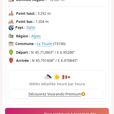
Point haut :
3 292 m
Point bas :
1 204 m
Pays :
Italie
Région :
Alpes
Commune :
La Thuile
(73190)
Départ :
N 45.712863° / E 6.95206°
Arrivée :
N 45.791608° / E 6.970845°
Météo détaillée heure par heure
Découvrez Visorando Premium
Pour continuer à proposer des