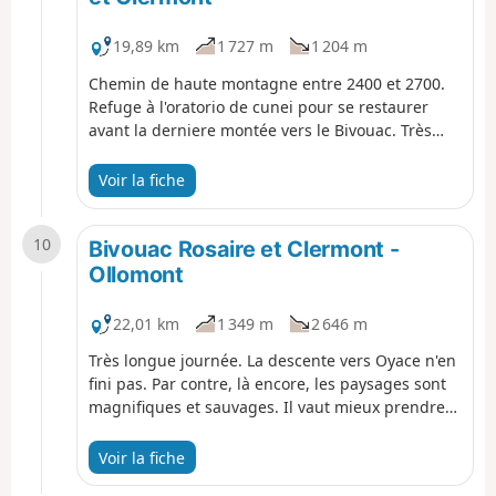
19,89 km
1 727 m
1 204 m
Chemin de haute montagne entre 2400 et 2700.
Refuge à l'oratorio de cunei pour se restaurer
avant la derniere montée vers le Bivouac. Très
bien equipé avec lit, gaz, casseroles etc.. il y a un
petit lac et la vue est magnifique sur l'ensemble
Voir la fiche
de la chaine.
10
Bivouac Rosaire et Clermont -
Ollomont
22,01 km
1 349 m
2 646 m
Très longue journée. La descente vers Oyace n'en
fini pas. Par contre, là encore, les paysages sont
magnifiques et sauvages. Il vaut mieux prendre
un bon coup à Oyace car la derniere montée vers
le Col de Brison est tres longue. C'est bientôt la
Voir la fiche
fin