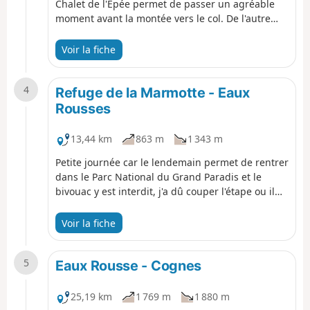
Chalet de l'Épée permet de passer un agréable
moment avant la montée vers le col. De l'autre
coté du col, il peut y avoir un névé dans un
goulet, donc attention si vous êtes en trailshoes.
Voir la fiche
Le Refuge de la Marmotte est un refuge
collaboratif. Les gardiens sont là pour deux
4
semaines et on mange bien !
Refuge de la Marmotte - Eaux
Rousses
13,44 km
863 m
1 343 m
Petite journée car le lendemain permet de rentrer
dans le Parc National du Grand Paradis et le
bivouac y est interdit, j'a dû couper l'étape ou il
aurait fallut la rallonger plus que de raison.
L'Hostellerie du Gran Paradis est le seul endroit
Voir la fiche
pour dormir en dur. Le repas est super mais,
attention, le week-end il y a souvent des italiens,
5
francais, etc.. qui font du VTT.
Eaux Rousse - Cognes
25,19 km
1 769 m
1 880 m