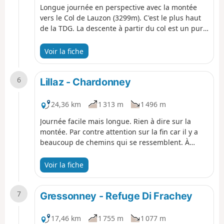
Longue journée en perspective avec la montée
vers le Col de Lauzon (3299m). C'est le plus haut
de la TDG. La descente à partir du col est un pur
délice. Il est possible de descendre en courant
pendant 3/4 km jusqu'au Refuge Vittorio Sella.
Voir la fiche
C'est un gros refuge avec beaucoup de monde. La
descente jusqu'à Valnontey est longue également
6
mais avec pas mal de café pour se reposer.
Lillaz - Chardonney
24,36 km
1 313 m
1 496 m
Journée facile mais longue. Rien à dire sur la
montée. Par contre attention sur la fin car il y a
beaucoup de chemins qui se ressemblent. À
partir de Chardonney, il n'y a peu de transport. Il
est possible de faire du stop jusqu'à Pont-Saint-
Voir la fiche
Martin. Avec tous les noms en francais on ne
pense pas être en Italie. De Pont-Saint-Martin, il y
7
a des bus jusqu'à Gressonney-Saint-Jean.
Gressonney - Refuge Di Frachey
17,46 km
1 755 m
1 077 m