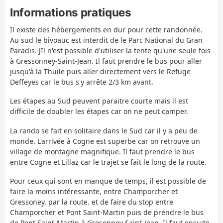
Courmayeur est superbe mais une fois arrivé sur
Informations pratiques
le bitume, c'est très long.
Il existe des hébergements en dur pour cette randonnée.
Au sud le bivoauc est interdit de le Parc National du Gran
Paradis. JIl n'est possible d'utiliser la tente qu'une seule fois
à Gressonney-Saint-Jean. Il faut prendre le bus pour aller
jusqu'à la Thuile puis aller directement vers le Refuge
Deffeyes car le bus s'y arrête 2/3 km avant.
Les étapes au Sud peuvent paraitre courte mais il est
difficile de doubler les étapes car on ne peut camper.
La rando se fait en solitaire dans le Sud car il y a peu de
monde. L'arrivée à Cogne est superbe car on retrouve un
village de montagne magnifique. Il faut prendre le bus
entre Cogne et Lillaz car le trajet se fait le long de la route.
Pour ceux qui sont en manque de temps, il est possible de
faire la moins intéressante, entre Champorcher et
Gressoney, par la route. et de faire du stop entre
Champorcher et Pont Saint-Martin puis de prendre le bus
de Pont Saint-Martin à Gresonney Saint-Jean. Il faut ensuite