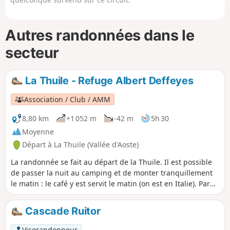
Autres randonnées dans le
secteur
La Thuile - Refuge Albert Deffeyes
Association / Club / AMM
8,80 km
+1 052 m
-42 m
5h 30
Moyenne
Départ à La Thuile (Vallée d'Aoste)
La randonnée se fait au départ de la Thuile. Il est possible
de passer la nuit au camping et de monter tranquillement
le matin : le café y est servit le matin (on est en Italie). Par
contre comme la partie camping est prêt de la rivière cela
peut être bruyant. La vue est magnifique le long de la
Cascade Ruitor
randonnée
Visorandonneur