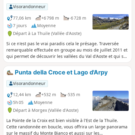
Visorandonneur
77,06 km
+6 798 m
-6 728 m
7 jours
Moyenne
Départ à La Thuile (Vallée d'Aoste)
Si ce n'est pas le vrai paradis cela le présage. Traversée
remarquable effectuée en groupe au mois de juillet 2011 et
qui permet de découvrir les vallées du Val d'Aoste et qui se
termine par un sentier balcon sur le sommet du Grand
Paradis.
Punta della Croce et Lago d'Arpy
Visorandonneur
12,44 km
+532 m
-535 m
5h 05
Moyenne
Départ à Morgex (Vallée d'Aoste)
La Pointe de la Croix est bien visible à l'Est de la Thuile.
Cette randonnée en boucle, vous offrira un large panorama
sur le massif du Monte Bianco et aussi sur les