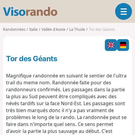
V
O
i
u
s
v
o
Randonnées
Italie
Vallée d'Aoste
La Thuile
Tor des Géants
r
r
i
a
r
n
l
d
Tor des Géants
a
o
n
a
Magnifique randonnée en suivant le sentier de l'ultra
v
trail du meme nom. Randonnée faite pour des
i
randonneurs confirmés. Les passages dans la partie
g
la plus au Sud peuvent être compliqués avec des
a
t
névés tardifs sur la face Nord-Est. Les passages sont
i
très bien marqués donc il n'y a pas vraiment de
o
problèmes le long de la rando. La randonnée peut se
n
faire dans n'importe quel sens. Ce sens permet
d'avoir la partie la plus sauvage au début. C'est