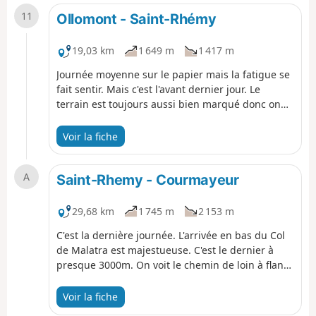
11
Ollomont - Saint-Rhémy
19,03 km
1 649 m
1 417 m
Journée moyenne sur le papier mais la fatigue se
fait sentir. Mais c'est l'avant dernier jour. Le
terrain est toujours aussi bien marqué donc on
ne perd par trop de temps en se perdant. Un
arrêt au Refuge de Champillon est un must. Il y a
Voir la fiche
une montée dans les champs. Le Col de
Champillon est le dernier gros col avant la fin.
A
Saint-Rhemy - Courmayeur
29,68 km
1 745 m
2 153 m
C'est la dernière journée. L'arrivée en bas du Col
de Malatra est majestueuse. C'est le dernier à
presque 3000m. On voit le chemin de loin à flanc
de montagne. Après, il en sera fini de la solitude.
On retrouve le TMB à partir du Refuge Bonatti et
Voir la fiche
toute sa horde de randonneurs. La descente vers