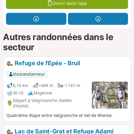
Ouvrir dans l'app
Autres randonnées dans le
secteur
Refuge de l'Epée - Bruil
Visorandonneur
6,16 km
+494 m
-1 147 m
3h 10
Moyenne
Départ à Valgrisenche (Vallée
d'Aoste)
Quatrième étape entre Valgisenche et Val de Rheme.
Lac de Saint-Grat et Refuge Adami