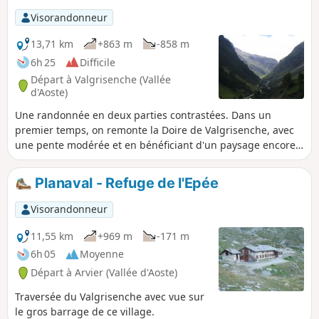
Visorandonneur
13,71 km
+863 m
-858 m
6h 25
Difficile
Départ à Valgrisenche (Vallée
d'Aoste)
Une randonnée en deux parties contrastées. Dans un
premier temps, on remonte la Doire de Valgrisenche, avec
une pente modérée et en bénéficiant d'un paysage encore
verdoyant. A partir du refuge, on évolue dans un cadre
essentiellement minéral et la pente s'accentue jusqu'au
Planaval - Refuge de l'Epée
petit lac perché du Vuert. Belle ambiance de haute
montagne.
Visorandonneur
11,55 km
+969 m
-171 m
6h 05
Moyenne
Départ à Arvier (Vallée d'Aoste)
Traversée du Valgrisenche avec vue sur
le gros barrage de ce village.