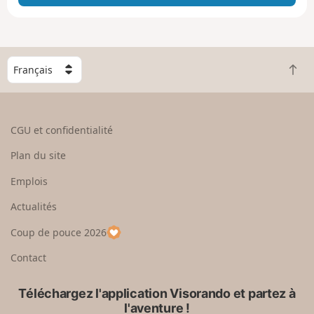
c
h
e
r
l
C
a
R
h
c
e
o
a
t
i
r
o
s
CGU et confidentialité
t
u
i
e
r
s
Plan du site
e
e
s
n
n
e
Emplois
g
h
z
r
Actualités
a
u
a
u
n
Coup de pouce 2026
n
t
p
d
a
Contact
y
s
Téléchargez l'application Visorando et partez à
l'aventure !