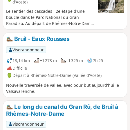
d'Aoste)
Le sentier des cascades : 2e étape d'une
boucle dans le Parc National du Gran
Paradiso. Au départ de Rhêmes-Notre-Dame,
on atteint le Rifugio Benevolo en passant
devant de nombreuses cascades
Bruil - Eaux Rousses
impressionnantes.
Visorandonneur
13,14 km
+1 273 m
-1 325 m
7h 25
Difficile
Départ à Rhêmes-Notre-Dame (Vallée d'Aoste)
Nouvelle traversée de vallée, avec pour but aujourd'hui le
Valsavarenche.
Le long du canal du Gran Rû, de Bruil à
Rhêmes-Notre-Dame
Visorandonneur