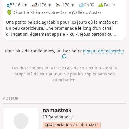
5,16 km
+176 m
-178 m
2h 00
Facile
Départ à Rhêmes-Notre-Dame (Vallée d'Aoste)
Une petite balade agréable pour les jours où la météo est
un peu capricieuse. Une promenade le long d'un canal
d'irrigation, également appelé « Rû ». Nous partons du
paisible village de Bruil et faisons une boucle en passant
par Pessey et Rhêmes-Notre-Dame. Nous commençons par
Pour plus de randonnées, utilisez notre
moteur de recherche
une montée assez raide, mais ensuite, le parcours est
.
tranquille.
Les descriptions et la trace GPS de ce circuit restent la
propriété de leur auteur. Ne pas les copier sans son
autorisation.
AUTEUR
namastrek
13 Randonnées
Association / Club / AMM