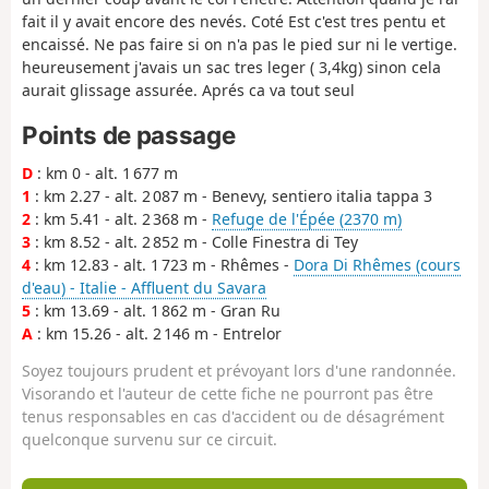
fait il y avait encore des nevés. Coté Est c'est tres pentu et
encaissé. Ne pas faire si on n'a pas le pied sur ni le vertige.
heureusement j'avais un sac tres leger ( 3,4kg) sinon cela
aurait glissage assurée. Aprés ca va tout seul
Points de passage
D
: km 0 - alt. 1 677 m
1
: km 2.27 - alt. 2 087 m - Benevy, sentiero italia tappa 3
2
: km 5.41 - alt. 2 368 m -
Refuge de l'Épée (2370 m)
3
: km 8.52 - alt. 2 852 m - Colle Finestra di Tey
4
: km 12.83 - alt. 1 723 m - Rhêmes -
Dora Di Rhêmes (cours
d'eau) - Italie - Affluent du Savara
5
: km 13.69 - alt. 1 862 m - Gran Ru
A
: km 15.26 - alt. 2 146 m - Entrelor
Soyez toujours prudent et prévoyant lors d'une randonnée.
Visorando et l'auteur de cette fiche ne pourront pas être
tenus responsables en cas d'accident ou de désagrément
quelconque survenu sur ce circuit.