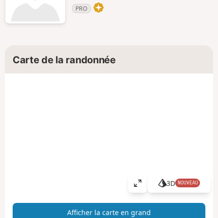
PRO
Carte de la randonnée
3D
NOUVEAU
A
ff
i
Afficher la carte en grand