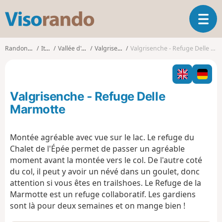
V
O
i
u
s
v
o
Randonnées
Italie
Vallée d'Aoste
Valgrisenche
Valgrisenche - Refuge Delle Marmotte
r
r
i
a
r
n
l
d
Valgrisenche - Refuge Delle
a
o
n
Marmotte
a
v
Montée agréable avec vue sur le lac. Le refuge du
i
Chalet de l'Épée permet de passer un agréable
g
a
moment avant la montée vers le col. De l'autre coté
t
du col, il peut y avoir un névé dans un goulet, donc
i
attention si vous êtes en trailshoes. Le Refuge de la
o
Marmotte est un refuge collaboratif. Les gardiens
n
sont là pour deux semaines et on mange bien !