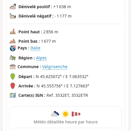
Dénivelé positif :
+ 1 638 m
Dénivelé négatif :
- 1 177 m
Point haut :
2 856 m
Point bas :
1 677 m
Pays :
Italie
Région :
Alpes
Commune :
Valgrisenche
Départ :
N 45.625072° / E 7.063532°
Arrivée :
N 45.555756° / E 7.127663°
Carte(s) IGN :
Ref. 3532ET, 3532ETR
Météo détaillée heure par heure