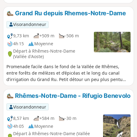
Grand Ru depuis Rhemes-Notre-Dame
Visorandonneur
9,73 km
+509 m
-506 m
4h 15
Moyenne
Départ à Rhêmes-Notre-Dame
(Vallée d'Aoste)
Promenade facile dans le fond de la Vallée de Rhêmes,
entre forêts de mélèzes et d’épicéas et le long du canal
d’irrigation du Grand Ru. Petit détour un peu plus pentu
pour accéder au beau Vallon d'Entrelor et au Refuge Delle
Marmotte. Au retour, passage obligatoire pour admirer la
Rhêmes-Notre-Dame - Rifugio Benevolo
belle Cascade d'Entrelor et le beau petit Lac de Pellaud.
Visorandonneur
8,57 km
+584 m
-30 m
4h 05
Moyenne
Départ à Rhêmes-Notre-Dame (Vallée