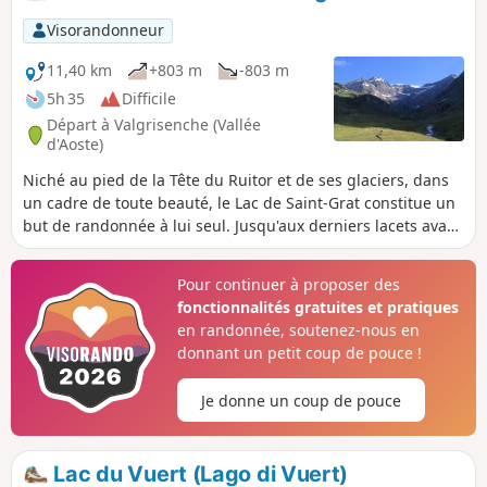
Visorandonneur
11,40 km
+803 m
-803 m
5h 35
Difficile
Départ à Valgrisenche (Vallée
d'Aoste)
Niché au pied de la Tête du Ruitor et de ses glaciers, dans
un cadre de toute beauté, le Lac de Saint-Grat constitue un
but de randonnée à lui seul. Jusqu'aux derniers lacets avant
le lac, la pente est modérée et le cheminement très
accessible. L'ascension qui suit, jusqu'au Refuge Adami,
Pour continuer à proposer des
nettement plus raide, permet de bénéficier d'un beau point
fonctionnalités gratuites et pratiques
de vue.
en randonnée, soutenez-nous en
donnant un petit coup de pouce !
Je donne un coup de pouce
Lac du Vuert (Lago di Vuert)