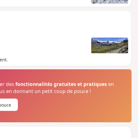
e
ent.
ser des
fonctionnalités gratuites et pratiques
en
s en donnant un petit coup de pouce !
pouce