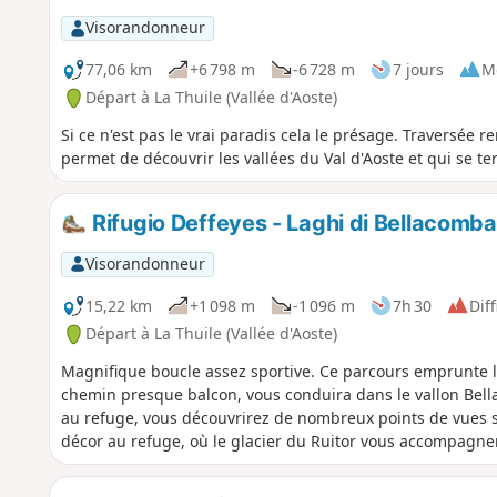
Visorandonneur
77,06 km
+6 798 m
-6 728 m
7 jours
M
Départ à La Thuile (Vallée d'Aoste)
Si ce n'est pas le vrai paradis cela le présage. Traversée 
permet de découvrir les vallées du Val d'Aoste et qui se 
Rifugio Deffeyes - Laghi di Bellacomba
Visorandonneur
15,22 km
+1 098 m
-1 096 m
7h 30
Diff
Départ à La Thuile (Vallée d'Aoste)
Magnifique boucle assez sportive. Ce parcours emprunte la
chemin presque balcon, vous conduira dans le vallon Bell
au refuge, vous découvrirez de nombreux points de vues s
décor au refuge, où le glacier du Ruitor vous accompagner