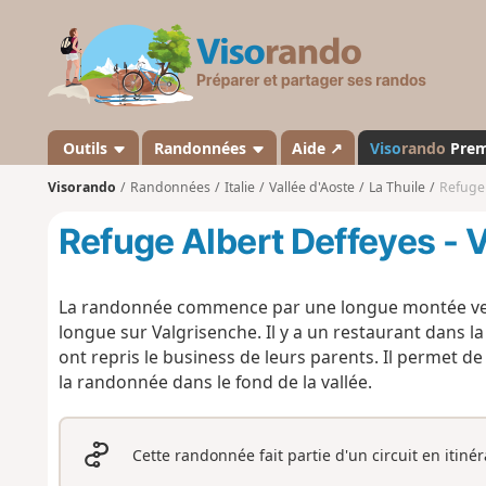
V
i
s
o
r
a
Outils
Randonnées
Aide ↗
Viso
rando
Pre
n
Visorando
Randonnées
Italie
Vallée d'Aoste
La Thuile
Refuge 
d
o
Refuge Albert Deffeyes - 
La randonnée commence par une longue montée vers 
longue sur Valgrisenche. Il y a un restaurant dans la
ont repris le business de leurs parents. Il permet 
la randonnée dans le fond de la vallée.
Cette randonnée fait partie d'un circuit en itiné