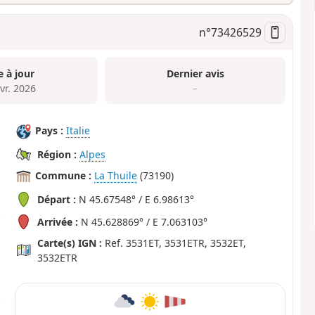
n°
73426529
e à jour
Dernier avis
vr. 2026
–
Pays :
Italie
Région :
Alpes
Commune :
La Thuile
(73190)
Départ :
N 45.67548° / E 6.98613°
Arrivée :
N 45.628869° / E 7.063103°
Carte(s) IGN :
Ref. 3531ET, 3531ETR, 3532ET,
3532ETR