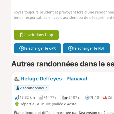
Soyez toujours prudent et prévoyant lors d'une randonnée. 
tenus responsables en cas d'accident ou de désagrément q
Ouvrir dans l'app
Télécharger le GPX
Télécharger le PDF
Autres randonnées dans le s
Refuge Deffeyes - Planaval
Visorandonneur
13,32 km
+1 177 m
-2 107 m
7h 10
Diff
Départ à La Thuile (Vallée d'Aoste)
Étape longue et difficile marquée par l’ascension de 2 cols