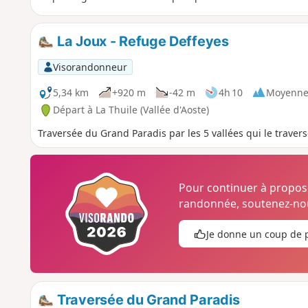
La Joux - Refuge Deffeyes
Visorandonneur
5,34 km
+920 m
-42 m
4h 10
Moyenn
Départ à La Thuile (Vallée d'Aoste)
Traversée du Grand Paradis par les 5 vallées qui le travers
Pour continuer à propo
randonnée, soutenez-nou
Je donne un coup de 
Traversée du Grand Paradis