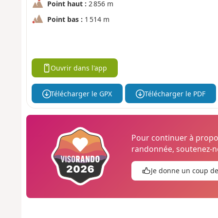
Point haut :
2 856 m
Point bas :
1 514 m
Ouvrir dans l'app
Télécharger le GPX
Télécharger le PDF
Pour continuer à prop
randonnée, soutenez-no
Je donne un coup d