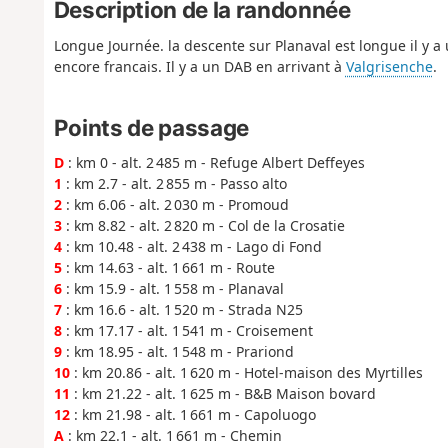
Description de la randonnée
Longue Journée. la descente sur Planaval est longue il y 
encore francais. Il y a un DAB en arrivant à
Valgrisenche
.
Points de passage
D
: km 0 - alt. 2 485 m - Refuge Albert Deffeyes
1
: km 2.7 - alt. 2 855 m - Passo alto
2
: km 6.06 - alt. 2 030 m - Promoud
3
: km 8.82 - alt. 2 820 m - Col de la Crosatie
4
: km 10.48 - alt. 2 438 m - Lago di Fond
5
: km 14.63 - alt. 1 661 m - Route
6
: km 15.9 - alt. 1 558 m - Planaval
7
: km 16.6 - alt. 1 520 m - Strada N25
8
: km 17.17 - alt. 1 541 m - Croisement
9
: km 18.95 - alt. 1 548 m - Prariond
10
: km 20.86 - alt. 1 620 m - Hotel-maison des Myrtilles
11
: km 21.22 - alt. 1 625 m - B&B Maison bovard
12
: km 21.98 - alt. 1 661 m - Capoluogo
A
: km 22.1 - alt. 1 661 m - Chemin