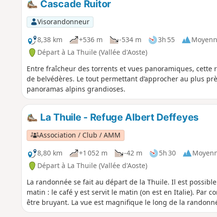
Cascade Ruitor
Visorandonneur
8,38 km
+536 m
-534 m
3h 55
Moyenn
Départ à La Thuile (Vallée d'Aoste)
Entre fraîcheur des torrents et vues panoramiques, cette
de belvédères. Le tout permettant d’approcher au plus près
panoramas alpins grandioses.
La Thuile - Refuge Albert Deffeyes
Association / Club / AMM
8,80 km
+1 052 m
-42 m
5h 30
Moyen
Départ à La Thuile (Vallée d'Aoste)
La randonnée se fait au départ de la Thuile. Il est possib
matin : le café y est servit le matin (on est en Italie). Par
être bruyant. La vue est magnifique le long de la randonn