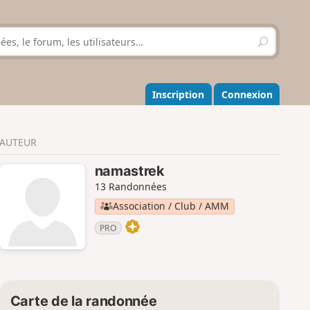
R
e
c
h
e
Inscription
Connexion
r
c
h
AUTEUR
e
r
namastrek
13 Randonnées
Association / Club / AMM
PRO
Carte de la randonnée