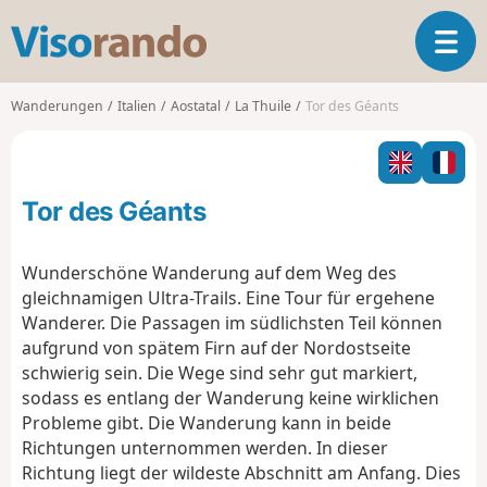
V
T
i
o
s
g
o
Wanderungen
Italien
Aostatal
La Thuile
Tor des Géants
g
r
l
a
e
n
n
d
Tor des Géants
a
o
v
i
Wunderschöne Wanderung auf dem Weg des
g
gleichnamigen Ultra-Trails. Eine Tour für ergehene
a
Wanderer. Die Passagen im südlichsten Teil können
t
aufgrund von spätem Firn auf der Nordostseite
i
o
schwierig sein. Die Wege sind sehr gut markiert,
n
sodass es entlang der Wanderung keine wirklichen
Probleme gibt. Die Wanderung kann in beide
Richtungen unternommen werden. In dieser
Richtung liegt der wildeste Abschnitt am Anfang. Dies