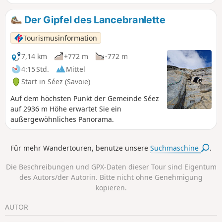
Der Gipfel des Lancebranlette
Tourismusinformation
7,14 km
+772 m
-772 m
4:15 Std.
Mittel
Start in Séez (Savoie)
Auf dem höchsten Punkt der Gemeinde Séez
auf 2936 m Höhe erwartet Sie ein
außergewöhnliches Panorama.
Für mehr Wandertouren, benutze unsere
Suchmaschine
.
Die Beschreibungen und GPX-Daten dieser Tour sind Eigentum
des Autors/der Autorin. Bitte nicht ohne Genehmigung
kopieren.
AUTOR