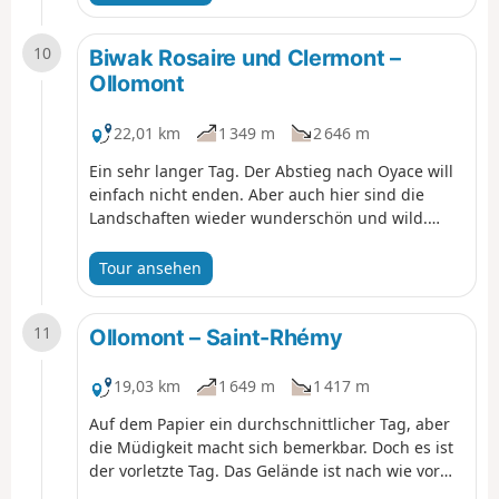
gesamte Bergkette ist herrlich.
10
Biwak Rosaire und Clermont –
Ollomont
22,01 km
1 349 m
2 646 m
Ein sehr langer Tag. Der Abstieg nach Oyace will
einfach nicht enden. Aber auch hier sind die
Landschaften wieder wunderschön und wild.
Man sollte sich in Oyace gut ausruhen, denn der
letzte Aufstieg zum Col de Brison ist sehr lang.
Tour ansehen
Bald ist es geschafft
11
Ollomont – Saint-Rhémy
19,03 km
1 649 m
1 417 m
Auf dem Papier ein durchschnittlicher Tag, aber
die Müdigkeit macht sich bemerkbar. Doch es ist
der vorletzte Tag. Das Gelände ist nach wie vor
gut markiert, sodass wir nicht allzu viel Zeit damit