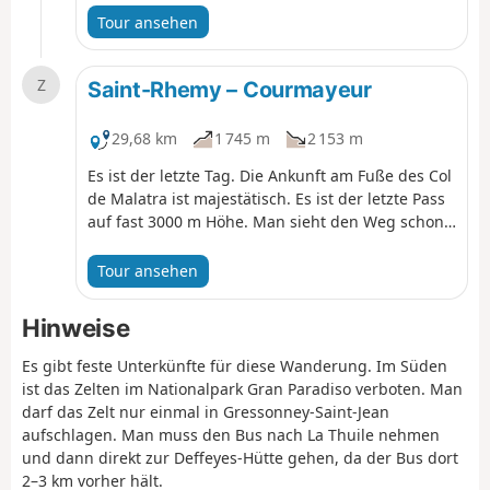
verlieren, uns zu verlaufen. Ein Stopp in der
Tour ansehen
Berghütte Refuge de Champillon ist ein Muss. Es
gibt einen Aufstieg durch die Felder. Der Col de
Z
Champillon ist der letzte große Pass vor dem Ziel.
Saint-Rhemy – Courmayeur
29,68 km
1 745 m
2 153 m
Es ist der letzte Tag. Die Ankunft am Fuße des Col
de Malatra ist majestätisch. Es ist der letzte Pass
auf fast 3000 m Höhe. Man sieht den Weg schon
von weitem am Berghang. Danach ist es vorbei
mit der Einsamkeit. Ab der Bonatti-Hütte trifft
Tour ansehen
man wieder auf den TMB und seine ganze Horde
von Wanderern. Der Abstieg nach Courmayeur ist
Hinweise
herrlich, aber sobald man auf der Straße ist, zieht
es sich sehr in die Länge.
Es gibt feste Unterkünfte für diese Wanderung. Im Süden
ist das Zelten im Nationalpark Gran Paradiso verboten. Man
darf das Zelt nur einmal in Gressonney-Saint-Jean
aufschlagen. Man muss den Bus nach La Thuile nehmen
und dann direkt zur Deffeyes-Hütte gehen, da der Bus dort
2–3 km vorher hält.