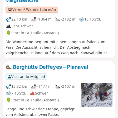
Verein/ Wanderführer/in
22,10 km
+1 364 m
-2 182 m
10:15 Std.
Sehr schwer
Start in La Thuile (Aostatal)
Die Wanderung beginnt mit einem langen Aufstieg zum
Pass. Die Aussicht ist herrlich. Der Abstieg nach
Valgrisenche ist lang. Auf dem Weg nach Planaval gibt es
ein Restaurant, das von jungen Leuten geführt wird, die
das Geschäft ihrer Eltern übernommen haben. Dort kann
Berghütte Deffeyes – Planaval
man eine angenehme Zeit verbringen, während man auf
das Ende der Wanderung im Talgrund wartet.
Visorando-Mitglied
13,32 km
+1 177 m
-2 107 m
7:10 Std.
Schwer
Start in La Thuile (Aostatal)
Lange und schwierige Etappe, geprägt
vom Aufstieg über zwei Pässe.