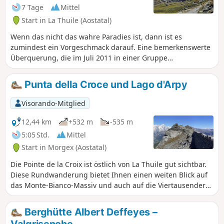
7 Tage
Mittel
Start in La Thuile (Aostatal)
Wenn das nicht das wahre Paradies ist, dann ist es
zumindest ein Vorgeschmack darauf. Eine bemerkenswerte
Überquerung, die im Juli 2011 in einer Gruppe
durchgeführt wurde und bei der man die Täler des
Aostatals entdecken kann und die auf einem Balkonweg auf
Punta della Croce und Lago d'Arpy
dem Gipfel des Gran Paradiso endet.
Visorando-Mitglied
12,44 km
+532 m
-535 m
5:05 Std.
Mittel
Start in Morgex (Aostatal)
Die Pointe de la Croix ist östlich von La Thuile gut sichtbar.
Diese Rundwanderung bietet Ihnen einen weiten Blick auf
das Monte-Bianco-Massiv und auch auf die Viertausender
an der italienisch-schweizerischen Grenze, insbesondere
den leicht erkennbaren Cervinio. Der Rückweg führt über
Berghütte Albert Deffeyes –
den vielbesuchten Lac d'Arpy.
Valgrisenche