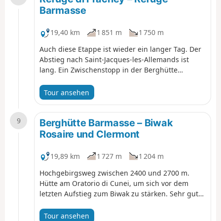
sie sind Anfang Juli ausgebucht.
Barmasse
19,40 km
1 851 m
1 750 m
Auch diese Etappe ist wieder ein langer Tag. Der
Abstieg nach Saint-Jacques-les-Allemands ist
lang. Ein Zwischenstopp in der Berghütte
„Refuge du Grand Tourmalin“ ist sehr
empfehlenswert. Vor allem, wenn das Wetter
Tour ansehen
herrlich ist und man einen Blick auf die
Schweizer Alpen und den Monte Rosa hat. All das
9
hat sich gelohnt. Es gibt etwas mehr Probleme
Berghütte Barmasse – Biwak
mit der Wasserversorgung als im südlichen Teil.
Rosaire und Clermont
Vergessen Sie also nicht, Wasser mitzunehmen.
19,89 km
1 727 m
1 204 m
Hochgebirgsweg zwischen 2400 und 2700 m.
Hütte am Oratorio di Cunei, um sich vor dem
letzten Aufstieg zum Biwak zu stärken. Sehr gut
ausgestattet mit Bett, Gas, Töpfen usw. Es gibt
einen kleinen See und die Aussicht auf die
Tour ansehen