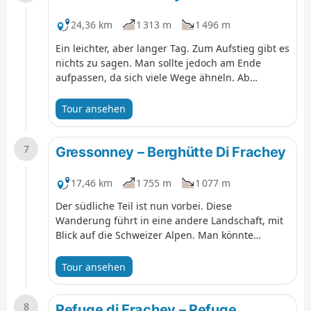
kann.
24,36 km
1 313 m
1 496 m
Ein leichter, aber langer Tag. Zum Aufstieg gibt es
nichts zu sagen. Man sollte jedoch am Ende
aufpassen, da sich viele Wege ähneln. Ab
Chardonney gibt es kaum öffentliche
Verkehrsmittel. Man kann per Anhalter bis nach
Tour ansehen
Pont-Saint-Martin gehen. Bei all den
französischen Namen hat man nicht das Gefühl,
7
in Italien zu sein. Von Pont-Saint-Martin aus
Gressonney – Berghütte Di Frachey
gehen Busse nach Gressonney-Saint-Jean.
17,46 km
1 755 m
1 077 m
Der südliche Teil ist nun vorbei. Diese
Wanderung führt in eine andere Landschaft, mit
Blick auf die Schweizer Alpen. Man könnte
meinen, man sei in Deutschland. Der Tag ist
schön. Nach dem Aufstieg führt die Wanderung
Tour ansehen
wieder hinunter ins Tal. Wie in Eaux Rousses ist
es ratsam, im Voraus zu reservieren, da die Hütte
8
sehr beliebt ist. Es gibt übrigens zwei davon, und
Refuge di Frachey – Refuge