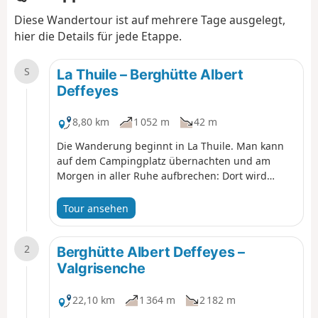
Diese Wandertour ist auf mehrere Tage ausgelegt,
hier die Details für jede Etappe.
S
La Thuile – Berghütte Albert
Deffeyes
8,80 km
1 052 m
42 m
Die Wanderung beginnt in La Thuile. Man kann
auf dem Campingplatz übernachten und am
Morgen in aller Ruhe aufbrechen: Dort wird
morgens Kaffee serviert (wir sind ja in Italien). Da
der Campingbereich jedoch in der Nähe des
Tour ansehen
Flusses liegt, kann es laut sein. Die Aussicht
entlang der Wanderung ist herrlich.
2
Berghütte Albert Deffeyes –
Valgrisenche
22,10 km
1 364 m
2 182 m