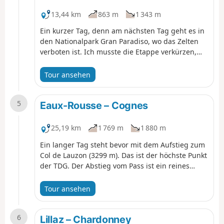
13,44 km
863 m
1 343 m
Ein kurzer Tag, denn am nächsten Tag geht es in
den Nationalpark Gran Paradiso, wo das Zelten
verboten ist. Ich musste die Etappe verkürzen,
sonst hätte ich sie übermäßig verlängern
müssen. Die Hostellerie du Gran Paradis ist die
Tour ansehen
einzige Möglichkeit, in einer festen Unterkunft zu
übernachten. Das Essen ist super, aber Vorsicht:
5
Am Wochenende sind oft Italiener, Franzosen
Eaux-Rousse – Cognes
usw. dort, die Mountainbike gehen.
25,19 km
1 769 m
1 880 m
Ein langer Tag steht bevor mit dem Aufstieg zum
Col de Lauzon (3299 m). Das ist der höchste Punkt
der TDG. Der Abstieg vom Pass ist ein reines
Vergnügen. Man kann 3–4 km lang bis zur
Berghütte Vittorio Sella hinunterlaufen. Es ist
Tour ansehen
eine große Hütte mit vielen Leuten. Der Abstieg
nach Valnontey ist ebenfalls lang, aber es gibt
6
zahlreiche Cafés, in denen man sich ausruhen
Lillaz – Chardonney