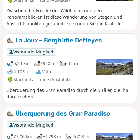
Zwischen der Frische der Wildbäche und den
Panoramablicken ist diese Wanderung von Stegen und
Aussichtspunkten gesäumt. So können Sie die Kraft des
Wassers hautnah erleben und die grandiosen
Alpenpanoramen bewundern.
La Joux – Berghütte Deffeyes
Visorando-Mitglied
5,34 km
+920 m
-42 m
4:10 Std.
Mittel
Start in La Thuile (Aostatal)
Überquerung des Gran Paradiso durch die 5 Täler, die ihn
durchziehen.
Überquerung des Gran Paradiso
Visorando-Mitglied
77,06 km
+6 798 m
-6 728 m