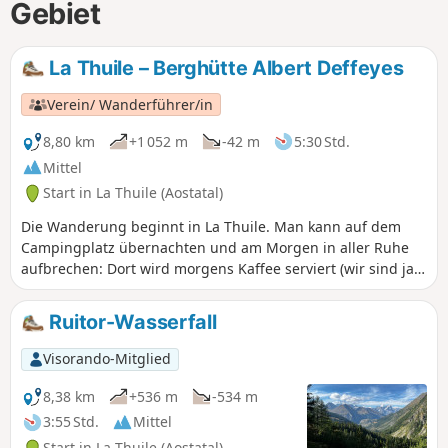
Gebiet
La Thuile – Berghütte Albert Deffeyes
Verein/ Wanderführer/in
8,80 km
+1 052 m
-42 m
5:30 Std.
Mittel
Start in La Thuile (Aostatal)
Die Wanderung beginnt in La Thuile. Man kann auf dem
Campingplatz übernachten und am Morgen in aller Ruhe
aufbrechen: Dort wird morgens Kaffee serviert (wir sind ja
in Italien). Da der Campingbereich jedoch in der Nähe des
Flusses liegt, kann es laut sein. Die Aussicht entlang der
Ruitor-Wasserfall
Wanderung ist herrlich.
Visorando-Mitglied
8,38 km
+536 m
-534 m
3:55 Std.
Mittel
Start in La Thuile (Aostatal)