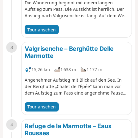
Die Wanderung beginnt mit einem langen
Aufstieg zum Pass. Die Aussicht ist herrlich. Der
Abstieg nach Valgrisenche ist lang. Auf dem Weg
nach Planaval gibt es ein Restaurant, das von
jungen Leuten geführt wird, die das Geschäft
Tour ansehen
ihrer Eltern übernommen haben. Dort kann man
eine angenehme Zeit verbringen, während man
3
auf das Ende der Wanderung im Talgrund wartet.
Valgrisenche – Berghütte Delle
Marmotte
15,26 km
1 638 m
1 177 m
Angenehmer Aufstieg mit Blick auf den See. In
der Berghütte „Chalet de l'Épée“ kann man vor
dem Aufstieg zum Pass eine angenehme Pause
einlegen. Auf der anderen Seite des Passes kann
es in einer Engstelle eine Schneefeld geben, also
Tour ansehen
Vorsicht, wenn ihr Trail-Schuhe tragt. Die
Berghütte „Refuge de la Marmotte“ ist eine
4
gemeinschaftlich geführte Hütte. Die Hüttenwirte
Refuge de la Marmotte – Eaux
sind für zwei Wochen da und man isst gut!
Rousses