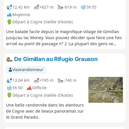
12,42 km
+827 m
-819 m
5h 55
Moyenne
Départ à Cogne (Vallée d'Aoste)
Une balade facile depuis le magnifique village de Gimillan
jusqu'au lac Money. Vous pouvez décider quoi faire une fois
arrivé au point de passage n° 2 :La plupart des gens se
rendent à pied aux Laghi di Lussert, qui sont également
très beaux, mais cela représente une heure de marche
De Gimillan au Rifugio Grauson
supplémentaire.Je l'ai fait il y a quelques années, c'est
pourquoi nous avons marché jusqu'au Lago Money, un lac
Visorandonneur
paisible et très beau.
13,04 km
+745 m
-740 m
5h 50
Difficile
Départ à Cogne (Vallée d'Aoste)
Une belle randonnée dans les alentours
de Cogne avec de beaux panoramas sur
le Grand Paradis.