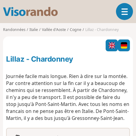
V
O
i
u
s
v
o
Randonnées
Italie
Vallée d'Aoste
Cogne
Lillaz - Chardonney
r
r
i
a
r
n
l
d
Lillaz - Chardonney
a
o
n
a
Journée facile mais longue. Rien à dire sur la montée.
v
Par contre attention sur la fin car il y a beaucoup de
i
chemins qui se ressemblent. À partir de Chardonney,
g
il n'y a peu de transport. Il est possible de faire du
a
t
stop jusqu'à Pont-Saint-Martin. Avec tous les noms en
i
francais on ne pense pas être en Italie. De Pont-Saint-
o
Martin, il y a des bus jusqu'à Gressonney-Saint-Jean.
n