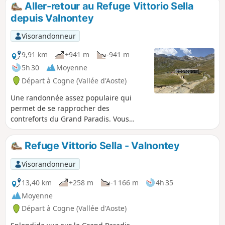
Aller-retour au Refuge Vittorio Sella
depuis Valnontey
Visorandonneur
9,91 km
+941 m
-941 m
5h 30
Moyenne
Départ à Cogne (Vallée d'Aoste)
Une randonnée assez populaire qui
permet de se rapprocher des
contreforts du Grand Paradis. Vous
pourrez voir des bouquetins si vous
avez de la chance !
Refuge Vittorio Sella - Valnontey
Visorandonneur
13,40 km
+258 m
-1 166 m
4h 35
Moyenne
Départ à Cogne (Vallée d'Aoste)