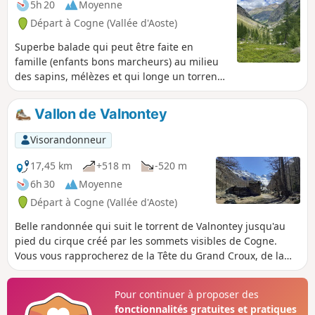
5h 20
Moyenne
Départ à Cogne (Vallée d'Aoste)
Superbe balade qui peut être faite en
famille (enfants bons marcheurs) au milieu
des sapins, mélèzes et qui longe un torrent.
Vue sur le glacier superbe. (!) Un utilisateur
signale le 04 juillet 2025 :> première partie
Vallon de Valnontey
(jusqu'au Point (4) très bien et très facile>Au-
delà, le sentier est fermé : présence de
Visorandonneur
rubalis>le sentier a été emporté par la
tempête de juillet 2024 en de multiples
17,45 km
+518 m
-520 m
endroits>Certains passages sont
6h 30
Moyenne
extrêmement scabreux, voire dangereux
Départ à Cogne (Vallée d'Aoste)
Belle randonnée qui suit le torrent de Valnontey jusqu'au
pied du cirque créé par les sommets visibles de Cogne.
Vous vous rapprocherez de la Tête du Grand Croux, de la
Tête de Valnontey, de la Tête de la Tribolation et de la Punta
di Ceresole appartenant au massif du Grand Paradis. Sur le
Pour continuer à proposer des
parcours vous rencontrerez de nombreux chamois et
fonctionnalités gratuites et pratiques
bouquetins.