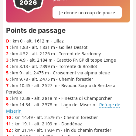
Je donne un coup de pouce
Points de passage
D
: km 0 - alt. 1 612 m - Lillaz
1
: km 1.83 - alt. 1 831 m - Goilles Dessot
2
: km 4.52 - alt. 2 126 m - Torrent de Bardoney
3
: km 4.9 - alt. 2 184 m - Casotto PNGP di teppe Longe
4
: km 8.13 - alt. 2 399 m - Torrente di Broillot
5
: km 9 - alt. 2 475 m - Croisement via alpina bleue
6
: km 9.78 - alt. 2 475 m - Chemin forestier
7
: km 10.45 - alt. 2 527 m - Bivouac Sogno di Berdze al
Peradza
8
: km 12.38 - alt. 2 818 m - Finestra di Champorcher
9
: km 14.34 - alt. 2 578 m - Lago del Miserin -
Refuge de
Miserin
10
: km 14.49 - alt. 2 579 m - Chemin forestier
11
: km 19.1 - alt. 2 109 m - Dondénaz
12
: km 21.14 - alt. 1 934 m - Fin du chemin forestier