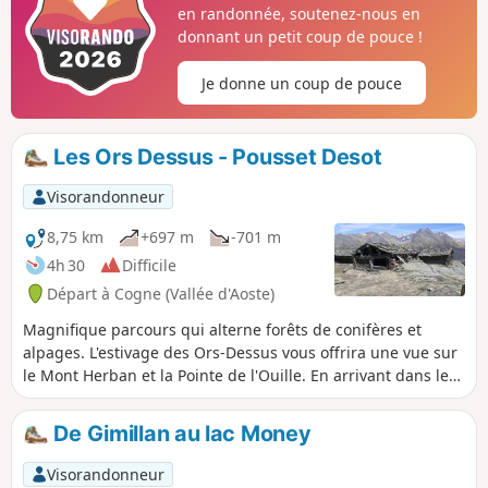
en randonnée, soutenez-nous en
donnant un petit coup de pouce !
Je donne un coup de pouce
Les Ors Dessus - Pousset Desot
Visorandonneur
8,75 km
+697 m
-701 m
4h 30
Difficile
Départ à Cogne (Vallée d'Aoste)
Magnifique parcours qui alterne forêts de conifères et
alpages. L'estivage des Ors-Dessus vous offrira une vue sur
le Mont Herban et la Pointe de l'Ouille. En arrivant dans le
vallon du torrente Pousset, vous apprécierez l'imposante
Punta Pousset.
De Gimillan au lac Money
Visorandonneur