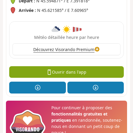
Départ :
N 45.594871° / E 7.391818°
Arrivée :
N 45.621585° / E 7.60965°
Météo détaillée heure par heure
Découvrez Visorando Premium
Ouvrir dans l'app
Pour continuer à proposer des
fonctionnalités gratuites et
pratiques
en randonnée, soutenez-
nous en donnant un petit coup de
pouce !