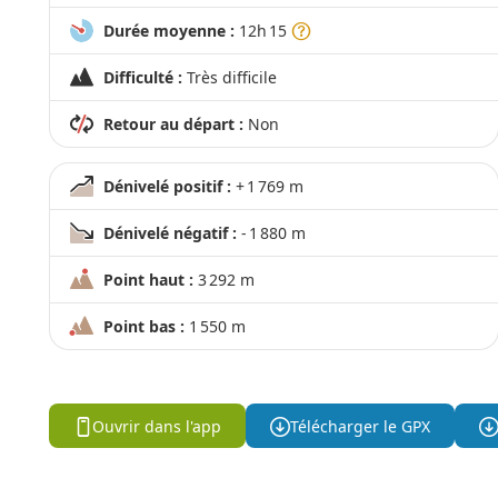
Durée moyenne :
12h 15
Difficulté :
Très difficile
Retour au départ :
Non
Dénivelé positif :
+ 1 769 m
Dénivelé négatif :
- 1 880 m
Point haut :
3 292 m
Point bas :
1 550 m
Ouvrir dans l'app
Télécharger le GPX