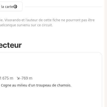
 la carte
. Visorando et l'auteur de cette fiche ne pourront pas être
elconque survenu sur ce circuit.
secteur
1 675 m
-769 m
D
é
 Cogne au milieu d'un troupeau de chamois.
n
i
v
e