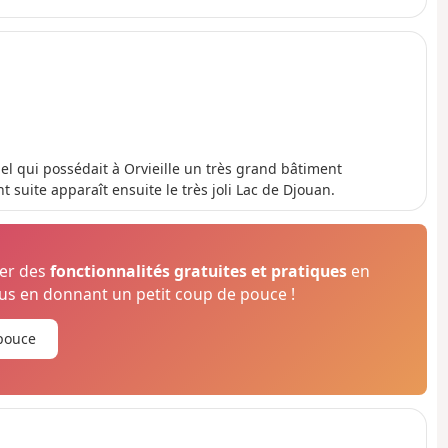
l
é
n
é
g
a
t
i
f
l qui possédait à Orvieille un très grand bâtiment
suite apparaît ensuite le très joli Lac de Djouan.
ser des
fonctionnalités gratuites et pratiques
en
s en donnant un petit coup de pouce !
pouce