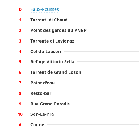
D
Eaux-Rousses
1
Torrenti di Chaud
2
Point des gardes du PNGP
3
Torrente di Levionaz
4
Col du Lauson
5
Refuge Vittorio Sella
6
Torrent de Grand Loson
7
Point d'eau
8
Resto-bar
9
Rue Grand Paradis
10
Son-Le-Pra
A
Cogne