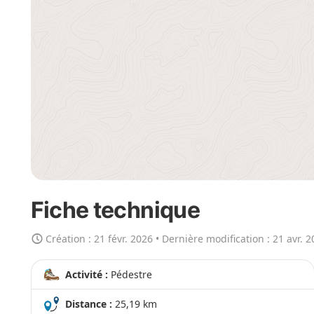
h
e
r
l
a
c
a
r
t
e
e
n
Fiche technique
g
r
Création :
21 févr. 2026
• Dernière modification :
21 avr. 
a
n
Activité :
Pédestre
d
Distance :
25,19 km