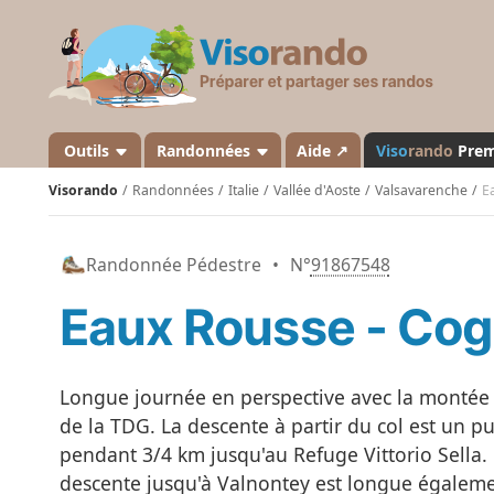
V
i
s
o
r
a
Outils
Randonnées
Aide ↗
Viso
rando
Pre
n
Visorando
Randonnées
Italie
Vallée d'Aoste
Valsavarenche
E
d
o
Randonnée Pédestre
•
N°
91867548
Eaux Rousse - Co
Longue journée en perspective avec la montée v
de la TDG. La descente à partir du col est un pu
pendant 3/4 km jusqu'au Refuge Vittorio Sella
descente jusqu'à Valnontey est longue égaleme