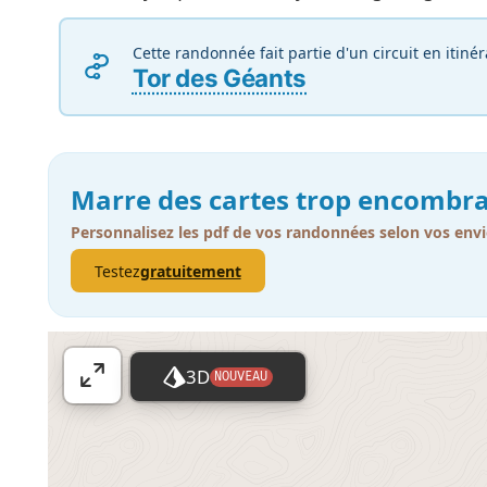
Cette randonnée fait partie d'un circuit en itiné
Tor des Géants
Marre des cartes trop encombra
Personnalisez les pdf de vos randonnées selon vos envi
Testez
gratuitement
3D
NOUVEAU
A
ff
i
c