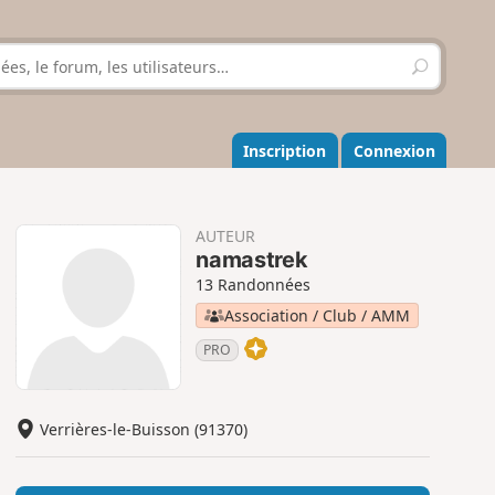
R
e
c
h
e
Inscription
Connexion
r
c
h
e
AUTEUR
r
namastrek
13 Randonnées
Association / Club / AMM
PRO
Verrières-le-Buisson (91370)