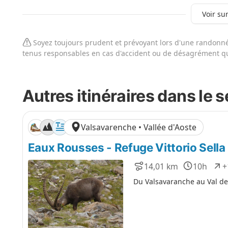
Voir sur
Soyez toujours prudent et prévoyant lors d'une randonnée
tenus responsables en cas d'accident ou de désagrément qu
Autres itinéraires dans le 
Valsavarenche • Vallée d'Aoste
Eaux Rousses - Refuge Vittorio Sella
14,01 km
10h
+
D
D
D
i
u
é
Du Valsavaranche au Val de
s
r
n
t
é
i
a
e
v
n
e