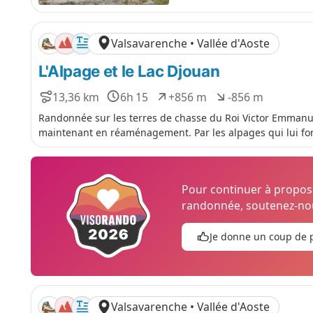
c
l
e
é
p
Valsavarenche • Vallée d'Aoste
o
s
L'Alpage et le Lac Djouan
i
t
13,36 km
6h 15
+856 m
-856 m
i
D
D
D
D
f
i
u
é
é
Randonnée sur les terres de chasse du Roi Victor Emmanue
s
r
n
n
maintenant en réaménagement. Par les alpages qui lui font 
t
é
i
i
a
e
v
v
n
e
e
c
l
l
Pour continuer à propo
e
é
é
randonnée, soutenez-nou
p
n
o
é
Je donne un coup de 
s
g
i
a
t
t
i
i
f
f
Valsavarenche • Vallée d'Aoste