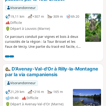
Visorandonneur
19,11 km
+307 m
-309 m
6h 20
Difficile
Départ à Louvois (Marne)
Ce parcours conduit par vignes et bois à deux
curiosités de la région : la Tour Brisset et les
Faux de Verzy. Une partie du tracé est facile, car
balisée, mais une autre partie ne l'est pas, et
nécessite d'utiliser l'application Visorando ou la
carte. Sans le crochet par les Faux de Verzy, la
randonnée fait 15 km. Mise à jour de mai 2026 :
D'Avenay-Val-d'Or à Rilly-la-Montagne
les chemins en fin de circuit, dans le secteur "La
par la via campaniensis
plaine d'Ambonnay" ont été dévastés par des
engins forestiers. Ils sont à peine praticable, car
Visorandonneur
plein d'eau et d'ornières. Il faut de bonnes
chaussures et l'application pour y passer. Il y a
21,29 km
+216 m
-165 m
un panneau d'interdiction à l'arrivée à la Tour
6h 40
Difficile
Brisset.
Départ à Avenay-Val-d'Or (Marne)