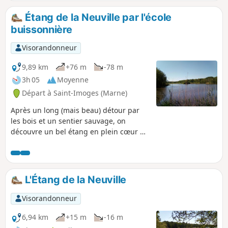
Étang de la Neuville par l'école
buissonnière
Visorandonneur
9,89 km
+76 m
-78 m
3h 05
Moyenne
Départ à Saint-Imoges (Marne)
Après un long (mais beau) détour par
les bois et un sentier sauvage, on
découvre un bel étang en plein cœur de
la Montagne de Reims.
L'Étang de la Neuville
Visorandonneur
6,94 km
+15 m
-16 m