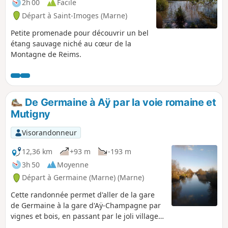
2h 00
Facile
Départ à Saint-Imoges (Marne)
Petite promenade pour découvrir un bel
étang sauvage niché au cœur de la
Montagne de Reims.
De Germaine à Aÿ par la voie romaine et
Mutigny
Visorandonneur
12,36 km
+93 m
-193 m
3h 50
Moyenne
Départ à Germaine (Marne) (Marne)
Cette randonnée permet d'aller de la gare
de Germaine à la gare d'Aÿ-Champagne par
vignes et bois, en passant par le joli village
de Mutigny et l'ancienne voie romaine. Très