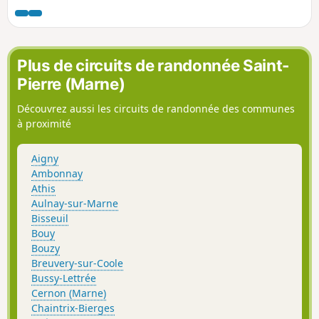
joli point de vue sur la vallée depuis
Mutigny. Retour possible par TER, ou par un
autre circuit (voir les informations
pratiques).
Plus de circuits de randonnée Saint-
Pierre (Marne)
Découvrez aussi les circuits de randonnée des communes
à proximité
Aigny
Ambonnay
Athis
Aulnay-sur-Marne
Bisseuil
Bouy
Bouzy
Breuvery-sur-Coole
Bussy-Lettrée
Cernon (Marne)
Chaintrix-Bierges