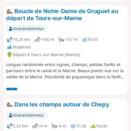
visiter la Collégiale Notre-Dame-en-Vaux, inscrite au
Patrimoine mondial de l’UNESCO au titre des Chemins de
Boucle de Notre-Dame de Gruguet au
Saint-Jacques-de-Compostelle. Puis vous continuez en
départ de Tours-sur-Marne
longeant majoritairement le Canal Latéral à la Marne. Ici,
les étangs sont rois et témoignent de l’exploitation de
Visorandonneur
gravières afin d’alimenter les chantiers locaux en matière
première.
19,25 km
+160 m
-157 m
5h 55
Moyenne
Départ à Tours-sur-Marne (Marne)
Longue randonnée entre vignes, champs, petites forêts et
parcours entre le canal et la Marne. Beaux points vue sur la
vallée de la Marne. Possibilité de piquenique dans la forêt
(respectez l'endroit et emportez vos déchets). Possible à VTT.
Précautions avant de partir dans la partie de la forêt en
période de chasse le samedi et dimanche.
Dans les champs autour de Chepy
Visorandonneur
5,32 km
+4 m
-4 m
1h 30
Facile