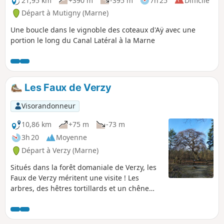
21,95 km
+390 m
-395 m
7h 25
Difficile
Départ à Mutigny (Marne)
Une boucle dans le vignoble des coteaux d'Aÿ avec une
portion le long du Canal Latéral à la Marne
Les Faux de Verzy
Visorandonneur
10,86 km
+75 m
-73 m
3h 20
Moyenne
Départ à Verzy (Marne)
Situés dans la forêt domaniale de Verzy, les
Faux de Verzy méritent une visite ! Les
arbres, des hêtres tortillards et un chêne
fau, retiendront toute votre attention. C'est,
le temps d'une randonnée, un peu de Forêt
de Brocéliande que vous pourrez admirer.