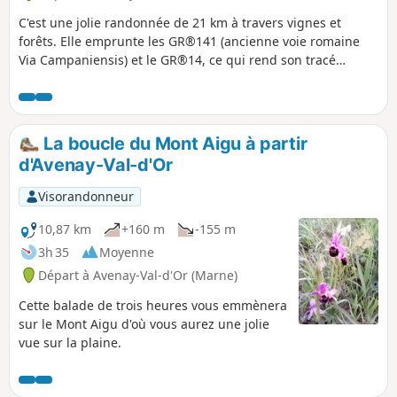
C'est une jolie randonnée de 21 km à travers vignes et
forêts. Elle emprunte les GR®141 (ancienne voie romaine
Via Campaniensis) et le GR®14, ce qui rend son tracé
relativement facile. Pas de retour au point de départ. On
laisse les voitures à la gare d'Avenay-Val-d'Or et on y
retourne en TER depuis Rilly-la-Montagne. Bien qu'on
emprunte le chemin de Compostelle, on y est divinement
La boucle du Mont Aigu à partir
tranquille. En semaine à part un ou deux forestiers, vous ne
d'Avenay-Val-d'Or
croiserez que des chevreuils.
Visorandonneur
10,87 km
+160 m
-155 m
3h 35
Moyenne
Départ à Avenay-Val-d'Or (Marne)
Cette balade de trois heures vous emmènera
sur le Mont Aigu d'où vous aurez une jolie
vue sur la plaine.