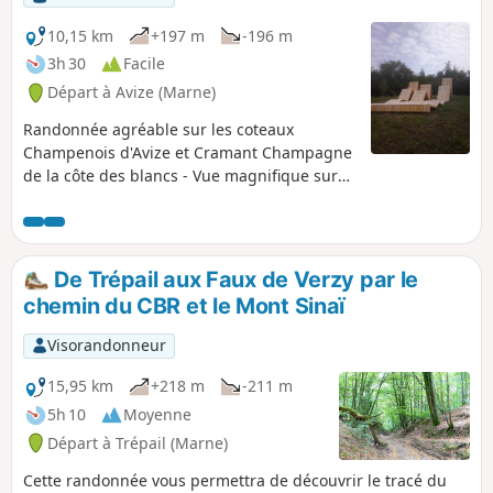
10,15 km
+197 m
-196 m
3h 30
Facile
Départ à Avize (Marne)
Randonnée agréable sur les coteaux
Champenois d'Avize et Cramant Champagne
de la côte des blancs - Vue magnifique sur
les villages et sur la vigne. Passage en forêt
dans la montagne d'Avize. Contour du
château de Saran avec vue sur le parc en
contre-bas.
De Trépail aux Faux de Verzy par le
chemin du CBR et le Mont Sinaï
Visorandonneur
15,95 km
+218 m
-211 m
5h 10
Moyenne
Départ à Trépail (Marne)
Cette randonnée vous permettra de découvrir le tracé du