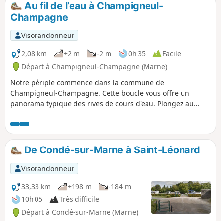
Au fil de l’eau à Champigneul-
p
Champagne
Visorandonneur
2,08 km
+2 m
-2 m
0h 35
Facile
Départ à Champigneul-Champagne (Marne)
Notre périple commence dans la commune de
Champigneul-Champagne. Cette boucle vous offre un
panorama typique des rives de cours d'eau. Plongez au
cœur de la nature, entre le chant joyeux de la mésange, le
doux bruissement des feuilles au gré du vent, et le
murmure apaisant de l'eau qui s'écoule. En période estivale,
ouvrez grands les yeux, car vous pourriez avoir la chance
De Condé-sur-Marne à Saint-Léonard
d'apercevoir le troglodyte mignon, un petit passereau
évoluant gracieusement entre les ripisylves.
Visorandonneur
33,33 km
+198 m
-184 m
10h 05
Très difficile
Départ à Condé-sur-Marne (Marne)