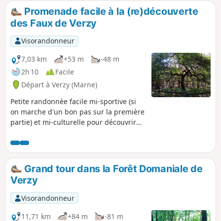
Promenade facile à la (re)découverte
des Faux de Verzy
Visorandonneur
7,03 km
+53 m
-48 m
2h 10
Facile
Départ à Verzy (Marne)
Petite randonnée facile mi-sportive (si
on marche d'un bon pas sur la première
partie) et mi-culturelle pour découvrir
un beau panorama sur la plaine
champenoise et une curiosité naturelle
de la région : des arbres qui poussent
de manière tortueuse, les Faux de Verzy.
Grand tour dans la Forêt Domaniale de
Verzy
Visorandonneur
11,71 km
+84 m
-81 m