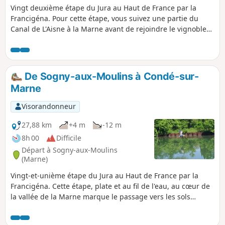
Vingt deuxième étape du Jura au Haut de France par la
Francigéna. Pour cette étape, vous suivez une partie du
Canal de L'Aisne à la Marne avant de rejoindre le vignoble
de Champagne du côté de la Vallée de la Marne vous
découvrez un imprenable point de vue sur la plaine de
Champagne. En vous laissant envoûter par le mystère qui
entoure des arbres remarquables, vous traversez une forêt
De Sogny-aux-Moulins à Condé-sur-
qui rassemble un peuplement unique de hêtres tortillards
Marne
avant d'arriver dans le village de Verzy. Encore un petit
effort à travers le vignoble pour retrouver le Canal Latéral
Visorandonneur
de la Marne et prendre la direction de Reims avant d'arriver
à Saint-Léonard.
27,88 km
+4 m
-12 m
8h 00
Difficile
Départ à Sogny-aux-Moulins
(Marne)
Vingt-et-unième étape du Jura au Haut de France par la
Francigéna. Cette étape, plate et au fil de l'eau, au cœur de
la vallée de la Marne marque le passage vers les sols
crayeux de la Champagne. Une fois à arrivé dans la ville de
Châlons-en-Champagne, profitez de votre passage pour