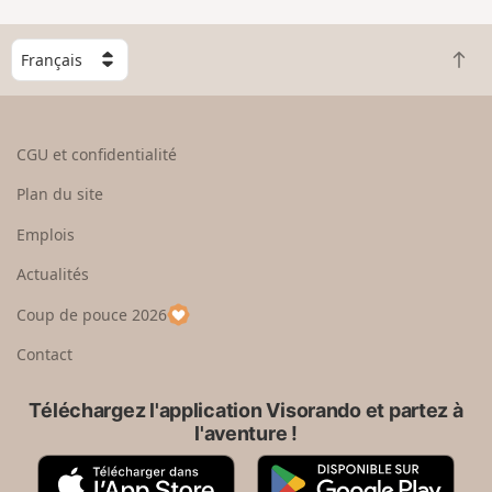
C
R
h
e
o
t
i
o
s
CGU et confidentialité
u
i
r
s
Plan du site
e
s
n
e
Emplois
h
z
Actualités
a
u
u
n
Coup de pouce 2026
t
p
a
Contact
y
s
Téléchargez l'application Visorando et partez à
l'aventure !
A
G
p
o