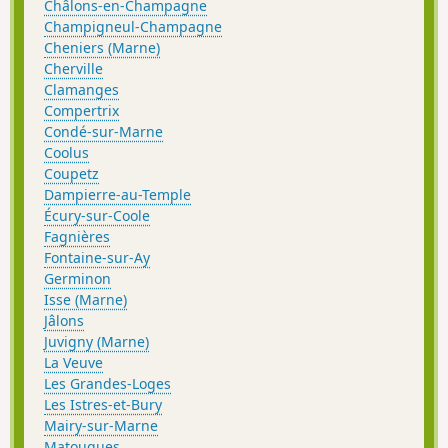
Châlons-en-Champagne
Champigneul-Champagne
Cheniers (Marne)
Cherville
Clamanges
Compertrix
Condé-sur-Marne
Coolus
Coupetz
Dampierre-au-Temple
Écury-sur-Coole
Fagnières
Fontaine-sur-Ay
Germinon
Isse (Marne)
Jâlons
Juvigny (Marne)
La Veuve
Les Grandes-Loges
Les Istres-et-Bury
Mairy-sur-Marne
Matougues