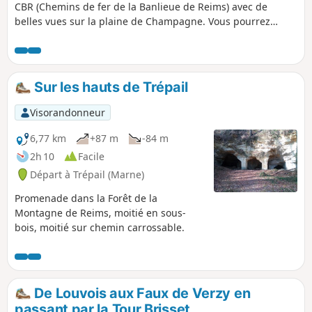
CBR (Chemins de fer de la Banlieue de Reims) avec de
belles vues sur la plaine de Champagne. Vous pourrez
découvrir les Faux de Verzy sans emprunter le circuit
touristique trop fréquenté. Boucle possible à l'Observatoire
du Sinaï avec une vue spectaculaire sur la vallée.
Sur les hauts de Trépail
Visorandonneur
6,77 km
+87 m
-84 m
2h 10
Facile
Départ à Trépail (Marne)
Promenade dans la Forêt de la
Montagne de Reims, moitié en sous-
bois, moitié sur chemin carrossable.
De Louvois aux Faux de Verzy en
passant par la Tour Brisset