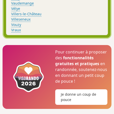
Vaudemange
Vélye
Villers-le-Château
Villeseneux
Vouzy
Vraux
Pour continuer à proposer
des
fonctionnalités
gratuites et pratiques
en
randonnée, soutenez-nous
en donnant un petit coup
de pouce !
Je donne un coup de
pouce