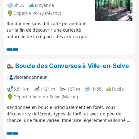
3h 35
Moyenne
Départ à Verzy (Marne)
Randonnée sans difficulté permettant
sur la fin de découvrir une curiosité
naturelle de la région : des arbres qui
poussent de manière tortueuse, les
Faux de Verzy.
Boucle des Converses à Ville-en-Selve
Visorandonneur
5,51 km
+121 m
-127 m
1h 55
Facile
Départ à Ville-en-Selve (Marne)
Randonnée en boucle principalement en forêt. Vous
découvrirez différents types de forêt et avec un peu de
chance, une faune variée. Itinéraire légèrement vallonné et
très agréable, surtout par forte chaleur.