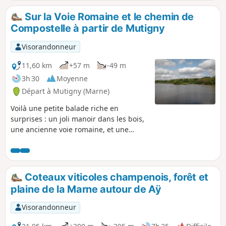
Sur la Voie Romaine et le chemin de
Compostelle à partir de Mutigny
Visorandonneur
11,60 km
+57 m
-49 m
3h 30
Moyenne
Départ à Mutigny (Marne)
Voilà une petite balade riche en
surprises : un joli manoir dans les bois,
une ancienne voie romaine, et une
partie de la Via Campaniensis, chemin
de Compostelle qui va de Rocroi à
Vézelay, où on croise souvent des
pèlerins.
Coteaux viticoles champenois, forêt et
plaine de la Marne autour de Aÿ
Visorandonneur