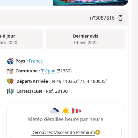
n°
3087816
e à jour
Dernier avis
ars 2020
14 avr. 2025
Pays :
France
Commune :
Trépail
(51380)
Départ/Arrivée :
N 49.110263° / E 4.180035°
Carte(s) IGN :
Ref. 2813O
Météo détaillée heure par heure
Découvrez Visorando Premium