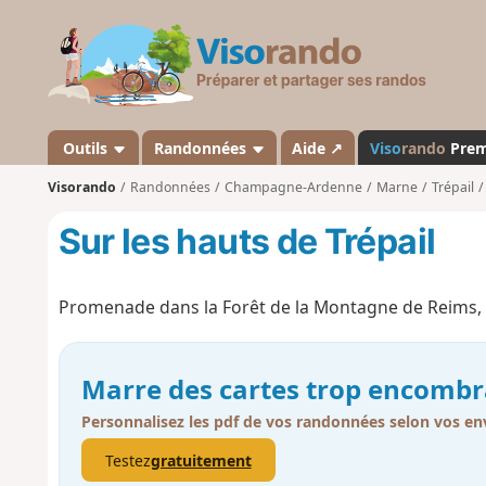
V
i
s
o
r
a
Outils
Randonnées
Aide ↗
Viso
rando
Pre
n
Visorando
Randonnées
Champagne-Ardenne
Marne
Trépail
d
o
Sur les hauts de Trépail
Promenade dans la Forêt de la Montagne de Reims, m
Marre des cartes trop encombr
Personnalisez les pdf de vos randonnées selon vos env
Testez
gratuitement