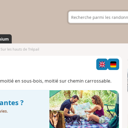
mium
Sur les hauts de Trépail
oitié en sous-bois, moitié sur chemin carrossable.
antes ?
ies.