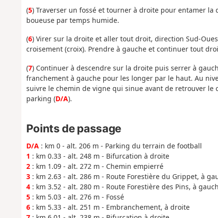
(
5
) Traverser un fossé et tourner à droite pour entamer la d
boueuse par temps humide.
(
6
) Virer sur la droite et aller tout droit, direction Sud-Ou
croisement (croix). Prendre à gauche et continuer tout dr
(
7
) Continuer à descendre sur la droite puis serrer à gauc
franchement à gauche pour les longer par le haut. Au niv
suivre le chemin de vigne qui sinue avant de retrouver le
parking (
D/A
).
Points de passage
D/A
: km 0 - alt. 206 m - Parking du terrain de football
1
: km 0.33 - alt. 248 m - Bifurcation à droite
2
: km 1.09 - alt. 272 m - Chemin empierré
3
: km 2.63 - alt. 286 m - Route Forestière du Grippet, à ga
4
: km 3.52 - alt. 280 m - Route Forestière des Pins, à gauc
5
: km 5.03 - alt. 276 m - Fossé
6
: km 5.33 - alt. 251 m - Embranchement, à droite
7
: km 6.01 - alt. 238 m - Bifurcation à droite