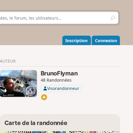
R
e
c
h
e
Inscription
Connexion
r
c
h
AUTEUR
e
r
BrunoFlyman
48 Randonnées
Visorandonneur
Carte de la randonnée