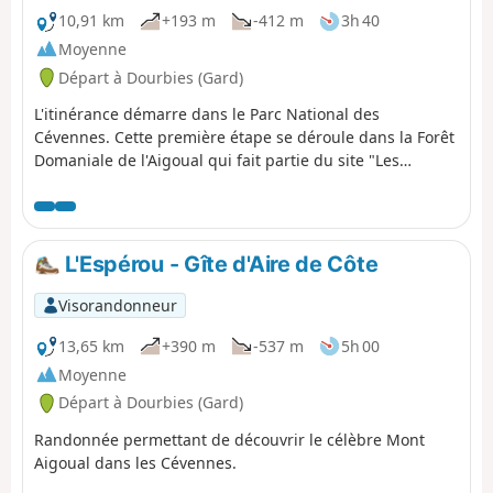
360°.
10,91 km
+193 m
-412 m
3h 40
Moyenne
Départ à Dourbies (Gard)
L'itinérance démarre dans le Parc National des
Cévennes. Cette première étape se déroule dans la Forêt
Domaniale de l'Aigoual qui fait partie du site "Les
Causses et les Cévennes" inscrit sur la liste du
patrimoine mondial de l'Unesco. On suit la draille reliant
le Languedoc à l'Aubrac empruntée aujourd'hui encore
par les brebis pour rejoindre les estives de l'Aigoual.
L'Espérou - Gîte d'Aire de Côte
Visorandonneur
13,65 km
+390 m
-537 m
5h 00
Moyenne
Départ à Dourbies (Gard)
Randonnée permettant de découvrir le célèbre Mont
Aigoual dans les Cévennes.