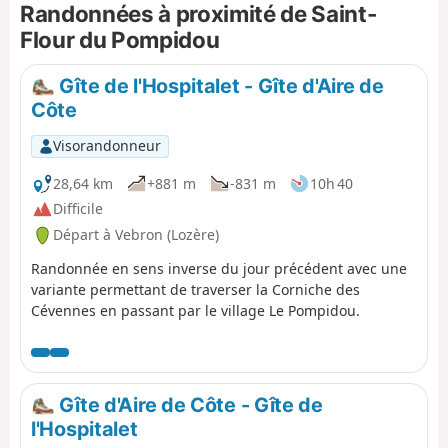
Randonnées à proximité de Saint-
une visite de l'Ancienne Église Saint-Flour.
Flour du Pompidou
Gîte de l'Hospitalet - Gîte d'Aire de
Côte
Visorandonneur
28,64 km
+881 m
-831 m
10h 40
Difficile
Départ à Vebron (Lozère)
Randonnée en sens inverse du jour précédent avec une
variante permettant de traverser la Corniche des
Cévennes en passant par le village Le Pompidou.
Gîte d'Aire de Côte - Gîte de
l'Hospitalet