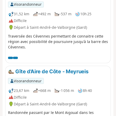
Visorandonneur
31,52 km
+492 m
-537 m
10h 25
Difficile
Départ à Saint-André-de-Valborgne (Gard)
Traversée des Cévennes permettant de connaitre cette
région avec possibilité de poursuivre jusqu'à la barre des
Cévennes.
Gîte d'Aire de Côte - Meyrueis
Visorandonneur
23,67 km
+668 m
-1 056 m
8h 40
Difficile
Départ à Saint-André-de-Valborgne (Gard)
Randonnée passant par le Mont Aigoual dans les