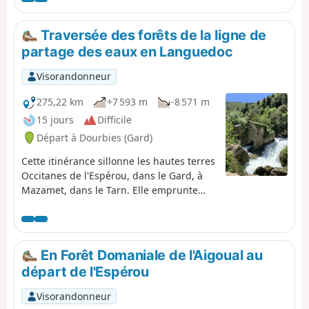
Traversée des forêts de la ligne de
partage des eaux en Languedoc
Visorandonneur
275,22 km
+7 593 m
-8 571 m
15 jours
Difficile
Départ à Dourbies (Gard)
Cette itinérance sillonne les hautes terres
Occitanes de l'Espérou, dans le Gard, à
Mazamet, dans le Tarn. Elle emprunte
une partie du GR® 7 "Vosges Pyrénées"
qui suit la ligne de partage des eaux
Atlantique/Méditérranée sur plus de
1 500 km. On traverse : - le Parc National
En Forêt Domaniale de l'Aigoual au
des Cévennes, - les Causses de Blandas
départ de l'Espérou
et du Larzac, - le Parc Naturel Régional
du Haut-Languedoc, - et la Montagne
Visorandonneur
Noire, en découvrant des panoramas à