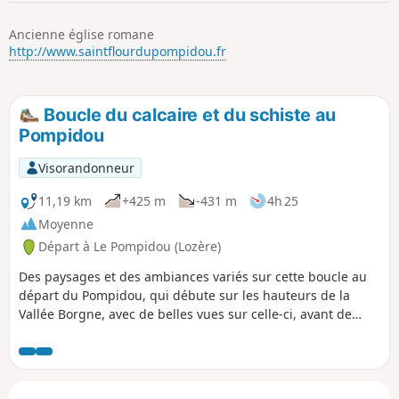
p
Ancienne église romane
http://www.saintflourdupompidou.fr
Boucle du calcaire et du schiste au
Pompidou
Visorandonneur
11,19 km
+425 m
-431 m
4h 25
Moyenne
Départ à Le Pompidou (Lozère)
Des paysages et des ambiances variés sur cette boucle au
départ du Pompidou, qui débute sur les hauteurs de la
Vallée Borgne, avec de belles vues sur celle-ci, avant de
gagner le plateau calcaire de ce mini-causse isolé au milieu
des Cévennes qu'est la Can de l'Hospitalet. Le retour se fait
sur l'autre versant de la Corniche des Cévennes, côté Vallée
Française donc, avec, là encore de beaux points de vue et