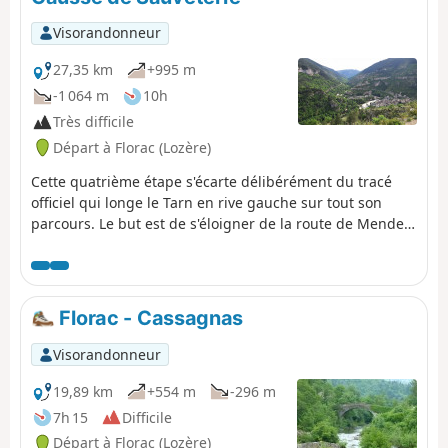
Visorandonneur
27,35 km
+995 m
-1 064 m
10h
Très difficile
Départ à Florac (Lozère)
Cette quatrième étape s'écarte délibérément du tracé
officiel qui longe le Tarn en rive gauche sur tout son
parcours. Le but est de s'éloigner de la route de Mende
(N106) très bruyante qui borde aussi le Tarn en rive
droite jusqu'à Ispagnac. Ce tracé visite la pointe du
Causse Méjean jusqu'à Quézac avant de passer en rive
droite pour grimper rejoindre le GRP® Causse du
Florac - Cassagnas
Sauveterre et redescendre vers Sainte-Énimie.
Visorandonneur
19,89 km
+554 m
-296 m
7h 15
Difficile
Départ à Florac (Lozère)