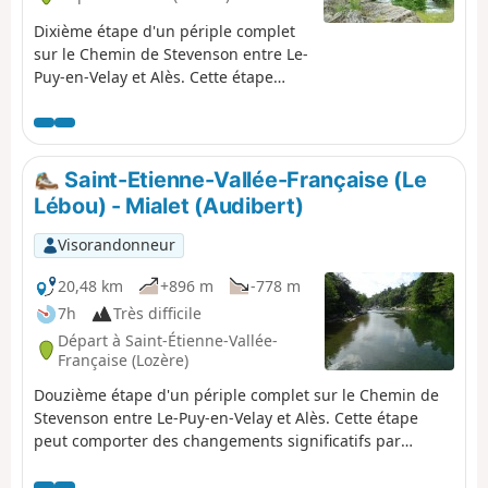
Dixième étape d'un périple complet
sur le Chemin de Stevenson entre Le-
Puy-en-Velay et Alès. Cette étape
peut comporter des changements
significatifs par rapport au fléchage
du GR®70. Cette étape suit
essentiellement la vallée de la
Saint-Etienne-Vallée-Française (Le
Mimente avant que celle-ci ne vienne
Lébou) - Mialet (Audibert)
se jeter dans le Tarnon à Florac.
Visorandonneur
20,48 km
+896 m
-778 m
7h
Très difficile
Départ à Saint-Étienne-Vallée-
Française (Lozère)
Douzième étape d'un périple complet sur le Chemin de
Stevenson entre Le-Puy-en-Velay et Alès. Cette étape
peut comporter des changements significatifs par
rapport au fléchage du GR®70. Cette étape parcourt
plusieurs vallées parmi les gardons.