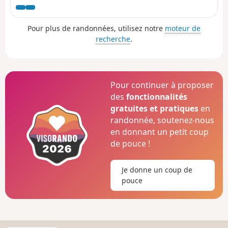
Pour plus de randonnées, utilisez notre
moteur de
recherche
.
Pour continuer à proposer
des
fonctionnalités
gratuites et pratiques
en
randonnée, soutenez-nous
en donnant un petit coup
de pouce !
Je donne un coup de
pouce