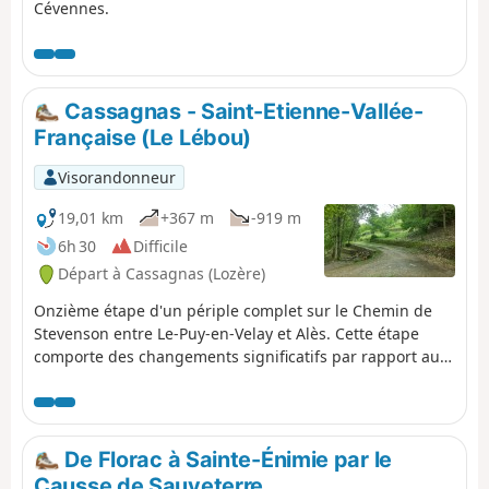
Cévennes.
Cassagnas - Saint-Etienne-Vallée-
Française (Le Lébou)
Visorandonneur
19,01 km
+367 m
-919 m
6h 30
Difficile
Départ à Cassagnas (Lozère)
Onzième étape d'un périple complet sur le Chemin de
Stevenson entre Le-Puy-en-Velay et Alès. Cette étape
comporte des changements significatifs par rapport au
fléchage du GR®70. Cette étape se situe au cœur du Parc
National des Cévennes.
De Florac à Sainte-Énimie par le
Causse de Sauveterre