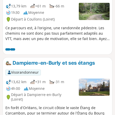
13,79 km
+61 m
-66 m
1h30
Moyenne
Départ à Coullons (Loiret)
Ce parcours est, à l'origine, une randonnée pédestre. Les
chemins ne sont donc pas tous parfaitement adaptés au
VTT, mais avec un peu de motivation, elle se fait bien. Ayez
de bons freins pour les quelques pentes. Cette randonnée
traverse souvent des zones boisées, vous ne serez pas
déçu.
Dampierre-en-Burly et ses étangs
Visorandonneur
13,62 km
+31 m
-31 m
4h 00
Moyenne
Départ à Dampierre-en-Burly
(Loiret)
En forêt d'Orléans, le circuit côtoie le vaste Étang de
Corcambon, pour se terminer autour de l'Étang du Bourg