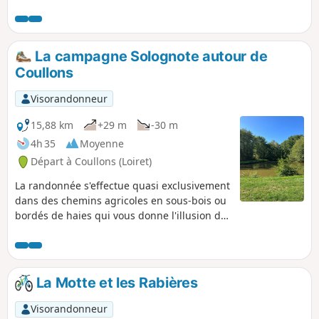
des cultures intercalées et de jolies maisons en brique. La
petite rivière de la Sange l'anime et lui donne un petit peu
relief. Balisé jaune, cet itinéraire est aussi fléché par endroit
"PR® de la Vallée de la Sange - P 11". Malgré deux portions
La campagne Solognote autour de
sur la route, ce circuit est constitué de 70% de chemins non
Coullons
revêtus.
Visorandonneur
15,88 km
+29 m
-30 m
4h 35
Moyenne
Départ à Coullons (Loiret)
La randonnée s'effectue quasi exclusivement
dans des chemins agricoles en sous-bois ou
bordés de haies qui vous donne l'illusion de
ne jamais quitter les bois. C'est une
randonnée que je qualifierais de
rafraichissante.
La Motte et les Rabières
Visorandonneur