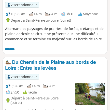
Visorandonneur
10,98 km
+4 m
-4 m
3h 10
Moyenne
Départ à Saint-Père-sur-Loire (Loiret)
Alternant les paysages de prairies, de forêts, d'étangs et de
plaine agricole ce circuit ne présente aucune difficulté. Il
commence et se termine en majesté sur les bords de Loire.
C'est une version raccourci de l'ancien "PR® des Rauches"
avec 76 % de chemins non revêtus.
Du Chemin de la Plaine aux bords de
Loire : Entre les levées
Visorandonneur
9,94 km
+4 m
-4 m
2h 50
Facile
Départ à Saint-Père-sur-Loire
(Loiret)