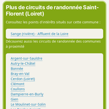
Plus de circuits de randonnée Saint-
Florent (Loiret)
Consultez les points d'intérêts situés sur cette commune :
Sange (rivière) - Affluent de la Loire
Découvrez aussi les circuits de randonnée des communes
à proximité
Argent-sur-Sauldre
Autry-le-Châtel
Bonnée
Bray-en-Val
Cerdon (Loiret)
Clémont
Coullons
Dampierre-en-Burly
Gien
Le Moulinet-sur-Solin