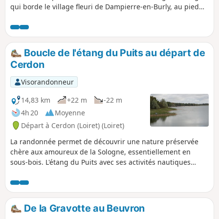
qui borde le village fleuri de Dampierre-en-Burly, au pied
de ses fortifications.
Boucle de l'étang du Puits au départ de
Cerdon
Visorandonneur
14,83 km
+22 m
-22 m
4h 20
Moyenne
Départ à Cerdon (Loiret) (Loiret)
La randonnée permet de découvrir une nature préservée
chère aux amoureux de la Sologne, essentiellement en
sous-bois. L'étang du Puits avec ses activités nautiques
constitue une halte rafraichissante.
De la Gravotte au Beuvron