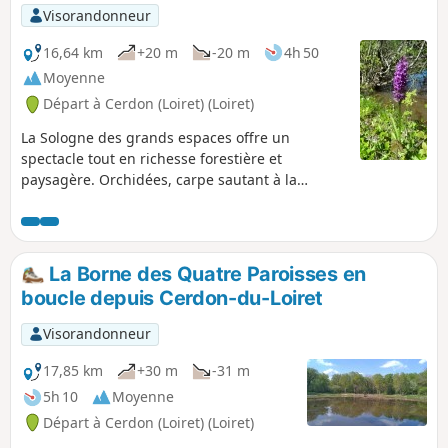
Visorandonneur
16,64 km
+20 m
-20 m
4h 50
Moyenne
Départ à Cerdon (Loiret) (Loiret)
La Sologne des grands espaces offre un
spectacle tout en richesse forestière et
paysagère. Orchidées, carpe sautant à la
surface d'un étang pour happer un insecte
volant, chevreuil se laissant surprendre au
détour d'un sentier, sans parler des canards et
de leur jeune progéniture, c'est la Sologne
La Borne des Quatre Paroisses en
généreuse.
boucle depuis Cerdon-du-Loiret
Visorandonneur
17,85 km
+30 m
-31 m
5h 10
Moyenne
Départ à Cerdon (Loiret) (Loiret)