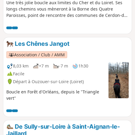
Une très jolie boucle aux limites du Cher et du Loiret. Ses
longs chemins vous mèneront à la Borne des Quatre
Paroisses, point de rencontre des communes de Cerdon-du-
Loiret, Brinon-sur-Sauldre, Villemurlin et Isdes. La traversée
de la forêt aux limites du Loiret et du Cher, vaut à elle seule
le détour.
Les Chênes Jangot
Association / Club / AMM
8,03 km
+7 m
-7 m
1h30
Facile
Départ à Ouzouer-sur-Loire (Loiret)
Boucle en Forêt d'Orléans, depuis le "Triangle
vert"
De Sully-sur-Loire à Saint-Aignan-le-
Jaillard