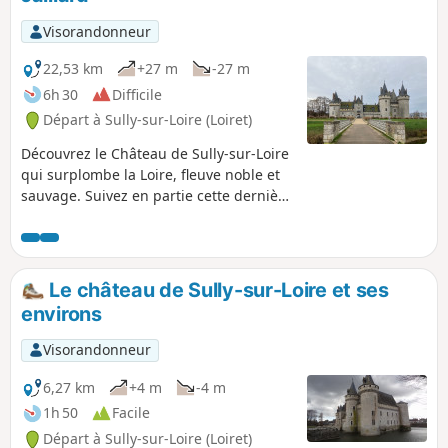
Visorandonneur
22,53 km
+27 m
-27 m
6h 30
Difficile
Départ à Sully-sur-Loire (Loiret)
Découvrez le Château de Sully-sur-Loire
qui surplombe la Loire, fleuve noble et
sauvage. Suivez en partie cette dernière
sur la levée.
Le château de Sully-sur-Loire et ses
environs
Visorandonneur
6,27 km
+4 m
-4 m
1h 50
Facile
Départ à Sully-sur-Loire (Loiret)