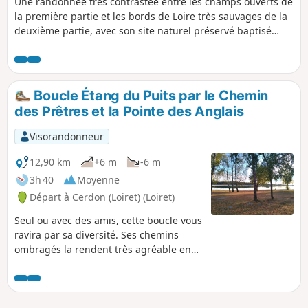
Une randonnée très contrastée entre les champs ouverts de
la première partie et les bords de Loire très sauvages de la
deuxième partie, avec son site naturel préservé baptisé
"Entre les levées". Proposé à l'occasion de la Randonnée des
Châtaignes par l'office de tourisme, ce parcours a beaucoup
plu au public de randonneurs.
Boucle Étang du Puits par le Chemin
des Prêtres et la Pointe des Anglais
Visorandonneur
12,90 km
+6 m
-6 m
3h 40
Moyenne
Départ à Cerdon (Loiret) (Loiret)
Seul ou avec des amis, cette boucle vous
ravira par sa diversité. Ses chemins
ombragés la rendent très agréable en
été. Sa faible longueur vous laissera du
temps pour flâner sur les plages de
l’Étang du Puits ou sur les rives du
Canal de la Sauldre.