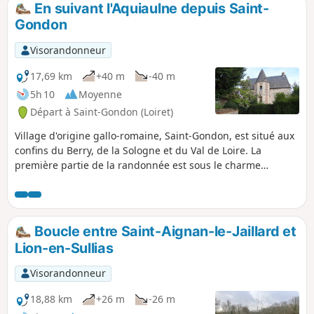
En suivant l'Aquiaulne depuis Saint-
p
Gondon
Visorandonneur
17,69 km
+40 m
-40 m
5h 10
Moyenne
Départ à Saint-Gondon (Loiret)
Village d'origine gallo-romaine, Saint-Gondon, est situé aux
confins du Berry, de la Sologne et du Val de Loire. La
première partie de la randonnée est sous le charme
bucolique de la vallée de l'Aquiaulne, la seconde emprunte
des chemins peu fréquentés, hésitant entre les espaces
boisés et cultivés sans oublier quelques landes.
Boucle entre Saint-Aignan-le-Jaillard et
Lion-en-Sullias
Visorandonneur
18,88 km
+26 m
-26 m