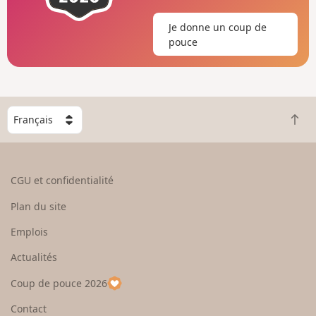
Je donne un coup de
pouce
C
R
h
e
o
t
i
o
s
CGU et confidentialité
u
i
r
s
Plan du site
e
s
n
e
Emplois
h
z
Actualités
a
u
u
n
Coup de pouce 2026
t
p
a
Contact