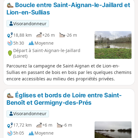
petite rivière de la Sange l'anime et lui donne un petit peu
Boucle entre Saint-Aignan-le-Jaillard et
relief. Balisé jaune, cet itinéraire est aussi fléché par endroit
Lion-en-Sullias
"PR® de la Vallée de la Sange - P 11". Malgré deux portions
sur la route, ce circuit est constitué de 70% de chemins non
Visorandonneur
revêtus.
18,88 km
+26 m
-26 m
5h 30
Moyenne
Départ à Saint-Aignan-le-Jaillard
(Loiret)
Parcourez la campagne de Saint-Aignan et de Lion-en-
Sullias en passant de bois en bois par les quelques chemins
encore accessibles au milieu des propriétés privées.
Églises et bords de Loire entre Saint-
Benoît et Germigny-des-Prés
Visorandonneur
17,72 km
+6 m
-6 m
5h 05
Moyenne