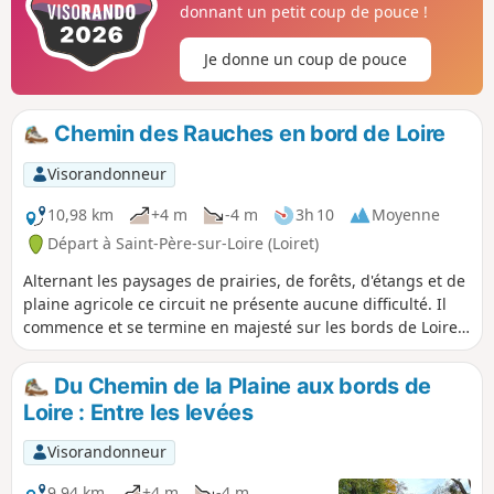
donnant un petit coup de pouce !
Je donne un coup de pouce
Chemin des Rauches en bord de Loire
Visorandonneur
10,98 km
+4 m
-4 m
3h 10
Moyenne
Départ à Saint-Père-sur-Loire (Loiret)
Alternant les paysages de prairies, de forêts, d'étangs et de
plaine agricole ce circuit ne présente aucune difficulté. Il
commence et se termine en majesté sur les bords de Loire.
C'est une version raccourci de l'ancien "PR® des Rauches"
avec 76 % de chemins non revêtus.
Du Chemin de la Plaine aux bords de
Loire : Entre les levées
Visorandonneur
9,94 km
+4 m
-4 m