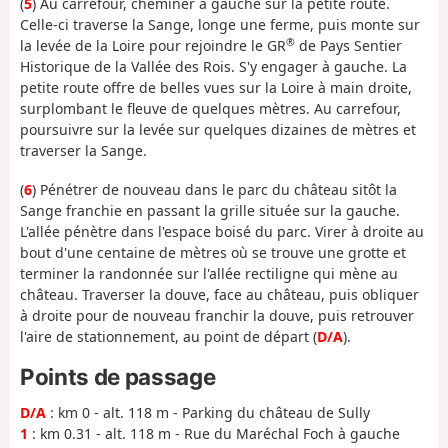
(
5
) Au carrefour, cheminer à gauche sur la petite route.
Celle-ci traverse la Sange, longe une ferme, puis monte sur
®
la levée de la Loire pour rejoindre le GR
de Pays Sentier
Historique de la Vallée des Rois. S'y engager à gauche. La
petite route offre de belles vues sur la Loire à main droite,
surplombant le fleuve de quelques mètres. Au carrefour,
poursuivre sur la levée sur quelques dizaines de mètres et
traverser la Sange.
(
6
) Pénétrer de nouveau dans le parc du château sitôt la
Sange franchie en passant la grille située sur la gauche.
L'allée pénètre dans l'espace boisé du parc. Virer à droite au
bout d'une centaine de mètres où se trouve une grotte et
terminer la randonnée sur l'allée rectiligne qui mène au
château. Traverser la douve, face au château, puis obliquer
à droite pour de nouveau franchir la douve, puis retrouver
l'aire de stationnement, au point de départ (
D/A
).
Points de passage
D/A
: km 0 - alt. 118 m - Parking du château de Sully
1
: km 0.31 - alt. 118 m - Rue du Maréchal Foch à gauche