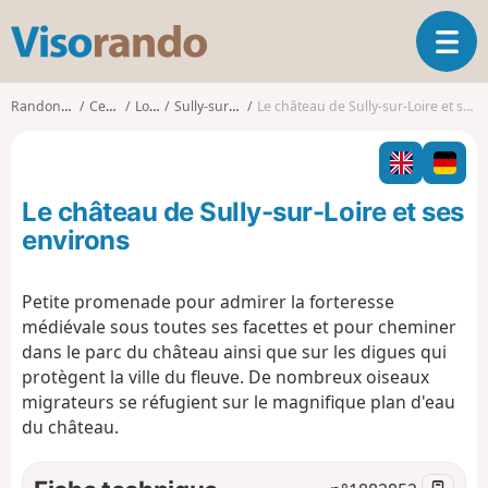
V
O
i
u
s
v
o
Randonnées
Centre
Loiret
Sully-sur-Loire
Le château de Sully-sur-Loire et ses environs
r
r
i
a
r
n
l
d
Le château de Sully-sur-Loire et ses
a
o
n
environs
a
v
Petite promenade pour admirer la forteresse
i
médiévale sous toutes ses facettes et pour cheminer
g
a
dans le parc du château ainsi que sur les digues qui
t
protègent la ville du fleuve. De nombreux oiseaux
i
migrateurs se réfugient sur le magnifique plan d'eau
o
du château.
n