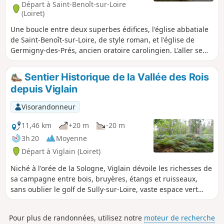
Départ à Saint-Benoît-sur-Loire
(Loiret)
Une boucle entre deux superbes édifices, l'église abbatiale
de Saint-Benoît-sur-Loire, de style roman, et l'église de
Germigny-des-Prés, ancien oratoire carolingien. L'aller se
déroule dans la campagne, principalement sur de petites
routes peu passantes. Le retour s'effectue en bord de Loire,
Sentier Historique de la Vallée des Rois
avec une alternance de bons chemins et de pistes cyclables.
depuis Viglain
Visorandonneur
11,46 km
+20 m
-20 m
3h 20
Moyenne
Départ à Viglain (Loiret)
Niché à l'orée de la Sologne, Viglain dévoile les richesses de
sa campagne entre bois, bruyères, étangs et ruisseaux,
sans oublier le golf de Sully-sur-Loire, vaste espace vert
parsemé d'arbres d'essences variées.
Pour plus de randonnées, utilisez notre
moteur de recherche