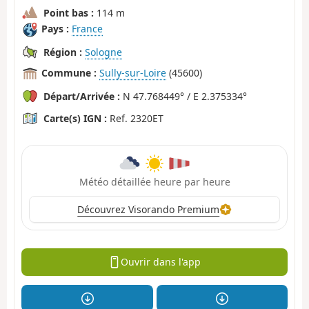
Point bas :
114 m
Pays :
France
Région :
Sologne
Commune :
Sully-sur-Loire
(45600)
Départ/Arrivée :
N 47.768449° / E 2.375334°
Carte(s) IGN :
Ref. 2320ET
Météo détaillée heure par heure
Découvrez Visorando Premium
Ouvrir dans l'app