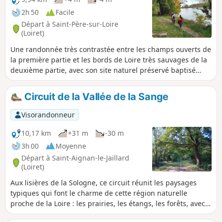
2h 50
Facile
Départ à Saint-Père-sur-Loire
(Loiret)
Une randonnée très contrastée entre les champs ouverts de
la première partie et les bords de Loire très sauvages de la
deuxième partie, avec son site naturel préservé baptisé
"Entre les levées". Proposé à l'occasion de la Randonnée des
Châtaignes par l'office de tourisme, ce parcours a beaucoup
Circuit de la Vallée de la Sange
plu au public de randonneurs.
Visorandonneur
10,17 km
+31 m
-30 m
3h 00
Moyenne
Départ à Saint-Aignan-le-Jaillard
(Loiret)
Aux lisières de la Sologne, ce circuit réunit les paysages
typiques qui font le charme de cette région naturelle
proche de la Loire : les prairies, les étangs, les forêts, avec
des cultures intercalées et de jolies maisons en brique. La