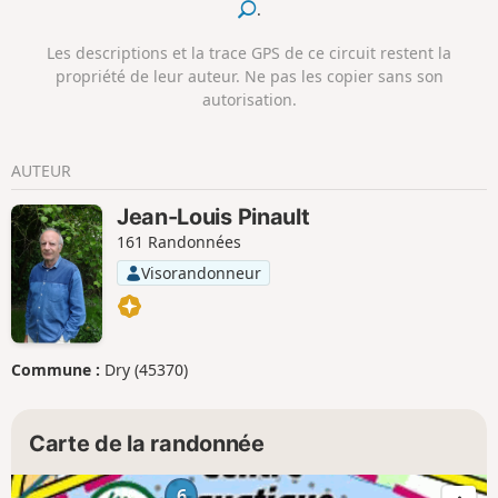
.
Les descriptions et la trace GPS de ce circuit restent la
propriété de leur auteur. Ne pas les copier sans son
autorisation.
AUTEUR
Jean-Louis Pinault
161 Randonnées
Visorandonneur
Commune :
Dry (45370)
Carte de la randonnée
6