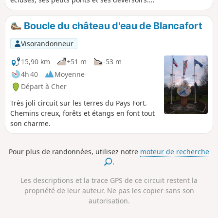
Pour ensuite pénétrer dans la forêt, par de
longs chemins bordés d'étangs et, se conclure
Boucle du château d'eau de Blancafort
par un tour quasi complet, de l’Étang du Puits,
par la plage de Cerdon, le joli sentier qui
Visorandonneur
serpente entre le arbres le long d'une petite
voie ferrée désaffectée, la traversée des Bois
15,90 km
+51 m
-53 m
aux Moines et, enfin, le chemin qui longe le
4h 40
Moyenne
Canal et la plage d'Argent-sur-Sauldre.
Départ à Cher
Très joli circuit sur les terres du Pays Fort.
Chemins creux, forêts et étangs en font tout
son charme.
Pour plus de randonnées, utilisez notre
moteur de recherche
.
Les descriptions et la trace GPS de ce circuit restent la
propriété de leur auteur. Ne pas les copier sans son
autorisation.