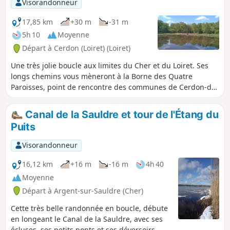
Visorandonneur
17,85 km
+30 m
-31 m
5h 10
Moyenne
Départ à Cerdon (Loiret) (Loiret)
Une très jolie boucle aux limites du Cher et du Loiret. Ses
longs chemins vous mèneront à la Borne des Quatre
Paroisses, point de rencontre des communes de Cerdon-du-
Loiret, Brinon-sur-Sauldre, Villemurlin et Isdes. La traversée
de la forêt aux limites du Loiret et du Cher, vaut à elle seule
Canal de la Sauldre et tour de l'Étang du
le détour.
Puits
Visorandonneur
16,12 km
+16 m
-16 m
4h 40
Moyenne
Départ à Argent-sur-Sauldre (Cher)
Cette très belle randonnée en boucle, débute
en longeant le Canal de la Sauldre, avec ses
écluses, ses petits ponts et ses déversoirs.