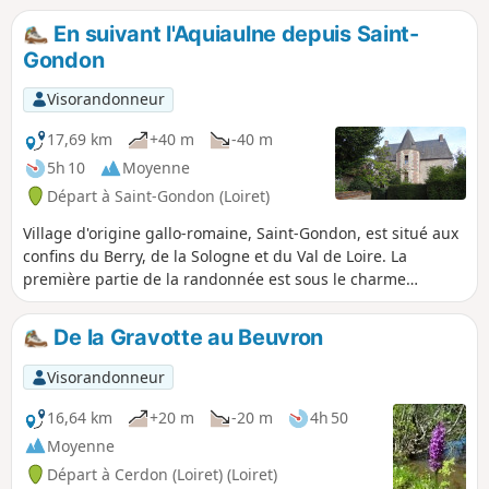
En suivant l'Aquiaulne depuis Saint-
Gondon
Visorandonneur
17,69 km
+40 m
-40 m
5h 10
Moyenne
Départ à Saint-Gondon (Loiret)
Village d'origine gallo-romaine, Saint-Gondon, est situé aux
confins du Berry, de la Sologne et du Val de Loire. La
première partie de la randonnée est sous le charme
bucolique de la vallée de l'Aquiaulne, la seconde emprunte
des chemins peu fréquentés, hésitant entre les espaces
De la Gravotte au Beuvron
boisés et cultivés sans oublier quelques landes.
Visorandonneur
16,64 km
+20 m
-20 m
4h 50
Moyenne
Départ à Cerdon (Loiret) (Loiret)