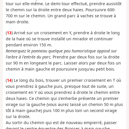
tour sur elle-même. Le demi-tour effectué, prendre aussitôt
le chemin sur la droite entre deux haies. Poursuivre 600-
700 m sur le chemin. Un grand parc à vaches se trouve à
main droite.
(
13
) Arrivé sur un croisement en Y, prendre à droite le long
de la haie où se trouve installé un mirador et continuer
pendant environ 150 m.
Remarquez le panneau quelque peu humoristique apposé sur
l'arbre à l'entrée du parc.
Prendre par deux fois sur la droite
sur 90 m en longeant le parc. Laisser alors par deux fois un
chemin à main gauche et poursuivre jusqu'au petit bois.
(
14
) Le long du bois, trouver un premier croisement en T où
vous prendrez à gauche puis, presque tout de suite, un
croisement en Y où vous prendrez à droite le chemin entre
deux haies. Ce chemin qui s'enherbe présente un premier
virage sur la gauche (vous aurez laissé un chemin 50 m plus
tôt à main gauche) puis 100 m plus loin un second virage
sur la droite.
Au sortir du chemin qui est de nouveau empierré, passer
devant le centre équestre des Brosses à main gauche.