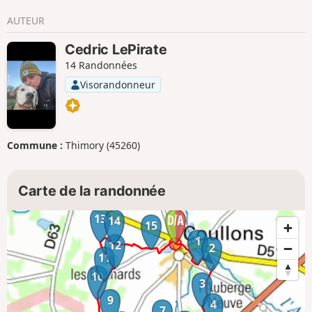
AUTEUR
Cedric LePirate
14 Randonnées
Visorandonneur
Commune :
Thimory (45260)
Carte de la randonnée
13
14
15
1
12
2
11
10
3
9
4
7