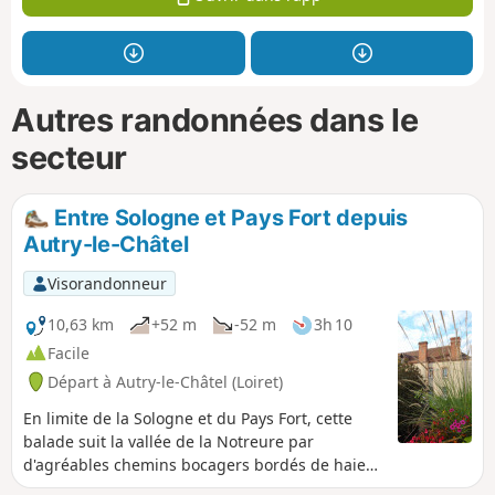
Autres randonnées dans le
secteur
Entre Sologne et Pays Fort depuis
Autry-le-Châtel
Visorandonneur
10,63 km
+52 m
-52 m
3h 10
Facile
Départ à Autry-le-Châtel (Loiret)
En limite de la Sologne et du Pays Fort, cette
balade suit la vallée de la Notreure par
d'agréables chemins bocagers bordés de haies
hautes. Autry-le-Chatel porte encore la mémoire