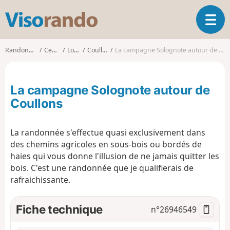
V
O
i
u
s
v
o
Randonnées
Centre
Loiret
Coullons
La campagne Solognote autour de Coullons
r
r
i
a
r
n
La campagne Solognote autour de
l
d
a
Coullons
o
n
a
La randonnée s'effectue quasi exclusivement dans
v
i
des chemins agricoles en sous-bois ou bordés de
g
haies qui vous donne l'illusion de ne jamais quitter les
a
bois. C'est une randonnée que je qualifierais de
t
rafraichissante.
i
o
Fiche technique
n
n°
26946549