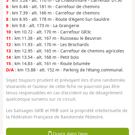
5
: km 5.28 - alt. 170 m - La Chavonnoire - Carrefour D156
6
: km 6.44 - alt. 181 m - Carrefour de chemins
7
: km 7.39 - alt. 166 m - Carrefour de chemins
8
: km 8.95 - alt. 178 m - Route d'Agent-Sur-Sauldre
9
: km 9.8 - alt. 173 m - La Grangerie
10
: km 10.72 - alt. 170 m - Carrefour GR3c
11
: km 11.38 - alt. 167 m - Ruisseau le Beuvron
12
: km 11.93 - alt. 170 m - Les Brochards
13
: km 12.95 - alt. 165 m - Carrefour de chemins agricoles
14
: km 13.54 - alt. 168 m - Petit bois
15
: km 14.83 - alt. 161 m - Route bitumée
D/A
: km 15.88 - alt. 152 m - Parking de l'étang communal.
Soyez toujours prudent et prévoyant lors d'une randonnée.
Visorando et l'auteur de cette fiche ne pourront pas être
tenus responsables en cas d'accident ou de désagrément
quelconque survenu sur ce circuit.
Les balisages GR® et PR® sont la propriété intellectuelle de
la Fédération Française de Randonnée Pédestre.
Ouvrir dans l'app