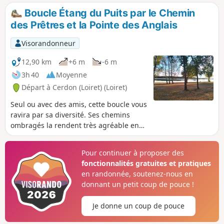
des moulins qui ont fait sa richesse.
Boucle Étang du Puits par le Chemin
des Prêtres et la Pointe des Anglais
Visorandonneur
12,90 km
+6 m
-6 m
3h 40
Moyenne
Départ à Cerdon (Loiret) (Loiret)
Seul ou avec des amis, cette boucle vous
ravira par sa diversité. Ses chemins
ombragés la rendent très agréable en
été. Sa faible longueur vous laissera du
temps pour flâner sur les plages de
Pour continuer à proposer des
l’Étang du Puits ou sur les rives du
fonctionnalités gratuites et pratiques
Canal de la Sauldre.
en randonnée, soutenez-nous en
donnant un petit coup de pouce !
Je donne un coup de pouce