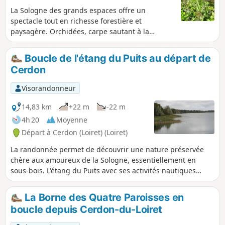
La Sologne des grands espaces offre un
spectacle tout en richesse forestière et
paysagère. Orchidées, carpe sautant à la
surface d'un étang pour happer un insecte
volant, chevreuil se laissant surprendre au
Boucle de l'étang du Puits au départ de
détour d'un sentier, sans parler des canards et
Cerdon
de leur jeune progéniture, c'est la Sologne
généreuse.
Visorandonneur
14,83 km
+22 m
-22 m
4h 20
Moyenne
Départ à Cerdon (Loiret) (Loiret)
La randonnée permet de découvrir une nature préservée
chère aux amoureux de la Sologne, essentiellement en
sous-bois. L'étang du Puits avec ses activités nautiques
constitue une halte rafraichissante.
La Borne des Quatre Paroisses en
boucle depuis Cerdon-du-Loiret