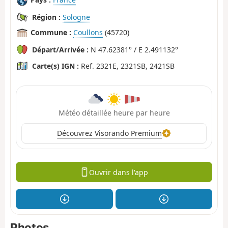
Région :
Sologne
Commune :
Coullons
(45720)
Départ/Arrivée :
N 47.62381° / E 2.491132°
Carte(s) IGN :
Ref. 2321E, 2321SB, 2421SB
Météo détaillée heure par heure
Découvrez Visorando Premium
Ouvrir dans l'app
Photos