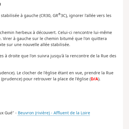
)
®
e stabilisée à gauche (CR30, GR
3C), ignorer l'allée vers les
un chemin herbeux à découvert. Celui-ci rencontre lui-même
e. Virer à gauche sur le chemin bitumé que l'on quittera
e sur une nouvelle allée stabilisée.
s à droite que l'on suivra jusqu'à la rencontre de la Rue des
dence). Le clocher de l'église étant en vue, prendre la Rue
(prudence) pour retrouver la place de l'église (
D/A
).
eux Gué" -
Beuvron (rivière) - Affluent de la Loire