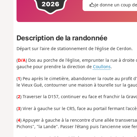
Je donne un coup d
Description de la randonnée
Départ sur l'aire de stationnement de l'église de Cerdon.
(
D/A
) Dos au porche de l'église, emprunter la rue à droite q
gauche pour prendre la direction de
Coullons
.
(
1
) Peu après le cimetière, abandonner la route au profit d
le Vieux Gué, contourner une maison à tourelle sur la gauc
(
2
) Traverser la D157, continuer eu face et franchir la Gravo
(
3
) Virer à gauche sur le CR5, face au portail fermant l'accè
(
4
) Appuyer à gauche à la rencontre d'une allée transversal
Pichons", "la Lande". Passer l'étang puis l'ancienne voie fe