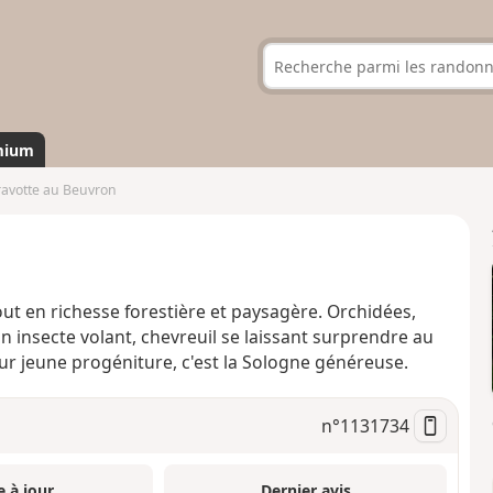
mium
ravotte au Beuvron
ut en richesse forestière et paysagère. Orchidées,
 insecte volant, chevreuil se laissant surprendre au
eur jeune progéniture, c'est la Sologne généreuse.
n°
1131734
e à jour
Dernier avis