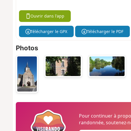
Ouvrir dans l'app
Télécharger le GPX
Télécharger le PDF
Photos
Pour continuer à prop
randonnée, soutenez-no