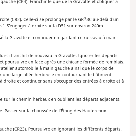
gauche (CR4). Franchir le gué de la Gravotte et obliquer à
®
droite (CR2). Celle-ci se prolonge par le GR
3C au-delà d'un
s". S'engager à droite sur la D51 sur environ 240m.
sé la Gravotte et continuer en gardant ce ruisseau à main
ui-ci franchit de nouveau la Gravotte. Ignorer les départs
9 et poursuivre en face après une chicane formée de remblais.
 l'atelier automobile à main gauche ainsi que le corps de
r une large allée herbeuse en contournant le bâtiment.
à droite et continuer sans s'occuper des entrées à droite et à
te sur le chemin herbeux en oubliant les départs adjacents.
isée. Passer sur la chaussée de l'Étang des Hautereaux.
auche (CR23). Poursuivre en ignorant les différents départs.