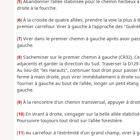
(
5
) Abandonner l'allée stabilisée pour le chemin herbeux à 
droite à la fourche.
(
6
) À la croisée de quatre allées, prendre la voie la plus à 
premier carrefour. Virer à gauche à l'approche des "Guéret
(
7
) Virer dans le premier chemin à gauche après avoir pas
gauche.
(
8
) S'acheminer sur le premier chemin à gauche (CR32). Cel
adjacents et garder la direction du Sud. Traverser la D12
Au lieu-dit "les Harauts", continuer tout droit pour passer
ferme à main droite, puis virer immédiatement à droite su
Tourner à gauche au bout de l'allée, longer un petit étang 
gauche.
(
9
) À la rencontre d'un chemin transversal, appuyer à droi
(
10
) En virant à droite, s'engager sur la belle allée stabil
Poursuivre toujours tout droit sur l'allée forestière.
(
11
) Au carrefour à l'extrémité d'un grand champ, virer à g