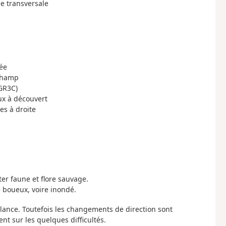
ée transversale
sée
 champ
 GR3C)
ux à découvert
es à droite
ter faune et flore sauvage.
e boueux, voire inondé.
igilance. Toutefois les changements de direction sont
t sur les quelques difficultés.