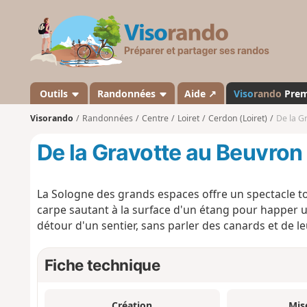
V
i
s
o
r
a
Outils
Randonnées
Aide ↗
Viso
rando
Pre
n
Visorando
Randonnées
Centre
Loiret
Cerdon (Loiret)
De la G
d
o
De la Gravotte au Beuvron
La Sologne des grands espaces offre un spectacle to
carpe sautant à la surface d'un étang pour happer un
détour d'un sentier, sans parler des canards et de l
Fiche technique
Création
Mis