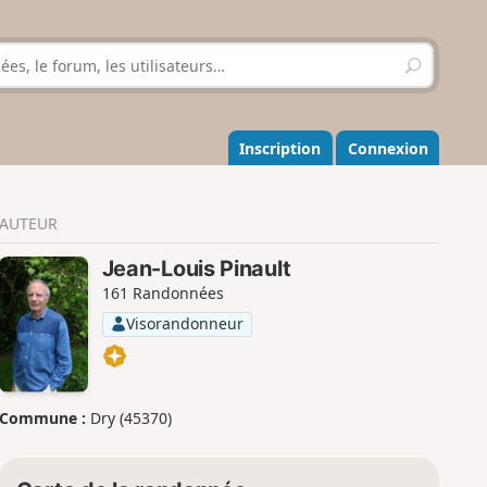
R
e
c
h
e
Inscription
Connexion
r
c
h
AUTEUR
e
r
Jean-Louis Pinault
161 Randonnées
Visorandonneur
Commune :
Dry (45370)