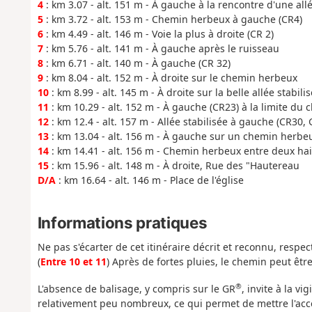
4
: km 3.07 - alt. 151 m - À gauche à la rencontre d'une all
5
: km 3.72 - alt. 153 m - Chemin herbeux à gauche (CR4)
6
: km 4.49 - alt. 146 m - Voie la plus à droite (CR 2)
7
: km 5.76 - alt. 141 m - À gauche après le ruisseau
8
: km 6.71 - alt. 140 m - À gauche (CR 32)
9
: km 8.04 - alt. 152 m - À droite sur le chemin herbeux
10
: km 8.99 - alt. 145 m - À droite sur la belle allée stabili
11
: km 10.29 - alt. 152 m - À gauche (CR23) à la limite du
12
: km 12.4 - alt. 157 m - Allée stabilisée à gauche (CR30,
13
: km 13.04 - alt. 156 m - À gauche sur un chemin herbe
14
: km 14.41 - alt. 156 m - Chemin herbeux entre deux hai
15
: km 15.96 - alt. 148 m - À droite, Rue des "Hautereau
D/A
: km 16.64 - alt. 146 m - Place de l'église
Informations pratiques
Ne pas s'écarter de cet itinéraire décrit et reconnu, respec
(
Entre 10 et 11
) Après de fortes pluies, le chemin peut êtr
®
L'absence de balisage, y compris sur le GR
, invite à la v
relativement peu nombreux, ce qui permet de mettre l'accen