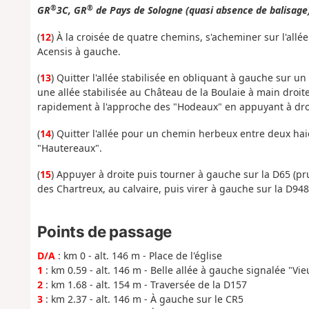
®
®
GR
3C, GR
de Pays de Sologne (quasi absence de balisage
(
12
) À la croisée de quatre chemins, s'acheminer sur l'allé
Acensis à gauche.
(
13
) Quitter l'allée stabilisée en obliquant à gauche sur 
une allée stabilisée au Château de la Boulaie à main droit
rapidement à l'approche des "Hodeaux" en appuyant à droit
(
14
) Quitter l'allée pour un chemin herbeux entre deux haie
"Hautereaux".
(
15
) Appuyer à droite puis tourner à gauche sur la D65 (pru
des Chartreux, au calvaire, puis virer à gauche sur la D948 
Points de passage
D/A
: km 0 - alt. 146 m - Place de l'église
1
: km 0.59 - alt. 146 m - Belle allée à gauche signalée "Vi
2
: km 1.68 - alt. 154 m - Traversée de la D157
3
: km 2.37 - alt. 146 m - À gauche sur le CR5