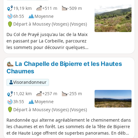
19,19 km
+511 m
-509 m
6h 55
Moyenne
Départ à Moussey (Vosges) (Vosges)
Du Col de Prayé jusqu'au lac de la Maix
en passant par La Corbeille, parcourez
les sommets pour découvrir quelques
curiosités : pierres à cupules, vestiges
de la 1ère guerre mondiale, vues sur
La Chapelle de Bipierre et les Hautes
l'Alsace et Donon. 16/09/2024 : Point de
Chaumes
départ modifié. La route d'accès et le
parking du Lac de la Maix sont
Visorandonneur
inaccessibles pour une durée
indéterminée.
11,02 km
+257 m
-255 m
3h 55
Moyenne
Départ à Moussey (Vosges) (Vosges)
Randonnée qui alterne agréablement le cheminement dans
les chaumes et en forêt. Les sommets de la Tête de Bipierre
et de Haute Loge offrent de superbes panoramas. En début