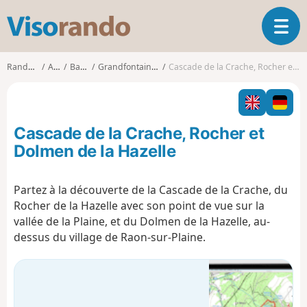
V
O
i
u
s
v
o
Randonnées
Alsace
Bas-Rhin
Grandfontaine (Bas-Rhin)
Cascade de la Crache, Rocher et Dolmen de la Hazelle
r
r
i
a
r
n
l
d
Cascade de la Crache, Rocher et
a
o
n
Dolmen de la Hazelle
a
v
Partez à la découverte de la Cascade de la Crache, du
i
Rocher de la Hazelle avec son point de vue sur la
g
a
vallée de la Plaine, et du Dolmen de la Hazelle, au-
t
dessus du village de Raon-sur-Plaine.
i
o
n