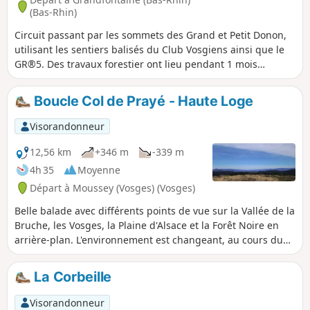
ciel et les nuages blancs.
(Bas-Rhin)
Circuit passant par les sommets des Grand et Petit Donon,
utilisant les sentiers balisés du Club Vosgiens ainsi que le
GR®5. Des travaux forestier ont lieu pendant 1 mois
jusqu'en mai 2024 entre le (10) et le (11)
Boucle Col de Prayé - Haute Loge
Visorandonneur
12,56 km
+346 m
-339 m
4h 35
Moyenne
Départ à Moussey (Vosges) (Vosges)
Belle balade avec différents points de vue sur la Vallée de la
Bruche, les Vosges, la Plaine d'Alsace et la Forêt Noire en
arrière-plan. L'environnement est changeant, au cours du
circuit alternant forêts et clairières.
La Corbeille
Visorandonneur