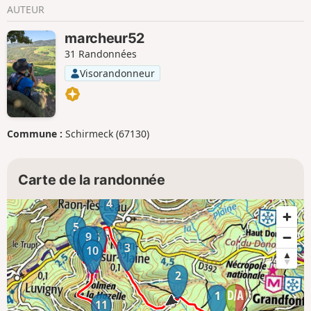
AUTEUR
marcheur52
31 Randonnées
Visorandonneur
Commune :
Schirmeck (67130)
Carte de la randonnée
4
5
9
6
7
8
3
10
2
1
11