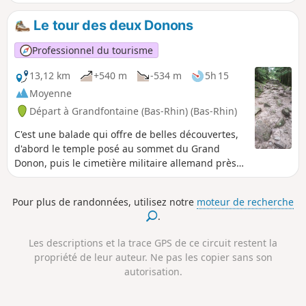
de randonnée, la Chapelle de Bipierre constitue une
intéressante curiosité naturelle.
Le tour des deux Donons
Professionnel du tourisme
13,12 km
+540 m
-534 m
5h 15
Moyenne
Départ à Grandfontaine (Bas-Rhin) (Bas-Rhin)
C'est une balade qui offre de belles découvertes,
d'abord le temple posé au sommet du Grand
Donon, puis le cimetière militaire allemand près
du Col de la Côte de l'Engin et enfin le sommet du
Petit Donon qui offre une belle vue.
Pour plus de randonnées, utilisez notre
moteur de recherche
.
Les descriptions et la trace GPS de ce circuit restent la
propriété de leur auteur. Ne pas les copier sans son
autorisation.