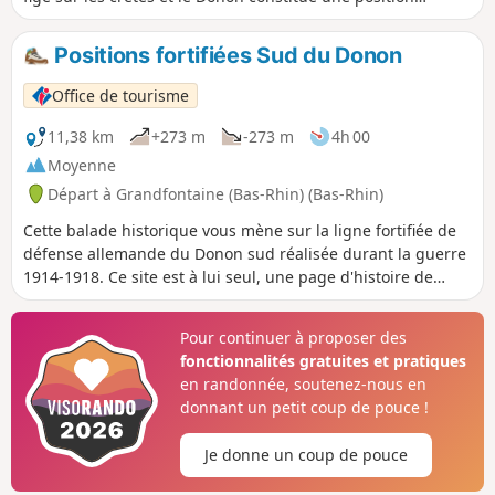
défensive de première importance. Dès 1915, les allemands
mettent en œuvre un chantier colossal.
Positions fortifiées Sud du Donon
Office de tourisme
11,38 km
+273 m
-273 m
4h 00
Moyenne
Départ à Grandfontaine (Bas-Rhin) (Bas-Rhin)
Cette balade historique vous mène sur la ligne fortifiée de
défense allemande du Donon sud réalisée durant la guerre
1914-1918. Ce site est à lui seul, une page d'histoire de
l'Alsace.
Pour continuer à proposer des
fonctionnalités gratuites et pratiques
en randonnée, soutenez-nous en
donnant un petit coup de pouce !
Je donne un coup de pouce