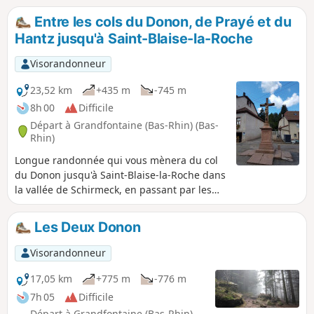
Entre les cols du Donon, de Prayé et du
Hantz jusqu'à Saint-Blaise-la-Roche
Visorandonneur
23,52 km
+435 m
-745 m
8h 00
Difficile
Départ à Grandfontaine (Bas-Rhin) (Bas-
Rhin)
Longue randonnée qui vous mènera du col
du Donon jusqu'à Saint-Blaise-la-Roche dans
la vallée de Schirmeck, en passant par les
cols du Prayé et du Hantz. Vous suivrez sur
les sommets l'ancienne frontière de 1871
Les Deux Donon
entre la France et l'Allemagne, encore
matérialisée par plusieurs bornes frontières.
Visorandonneur
Au mois d'août, les hautes-chaumes sont
parsemées de bruyères en fleurs qui
17,05 km
+775 m
-776 m
donnent une belle coloration rose qui
7h 05
Difficile
tranche avec le vert des sapins, le bleu du
Départ à Grandfontaine (Bas-Rhin)