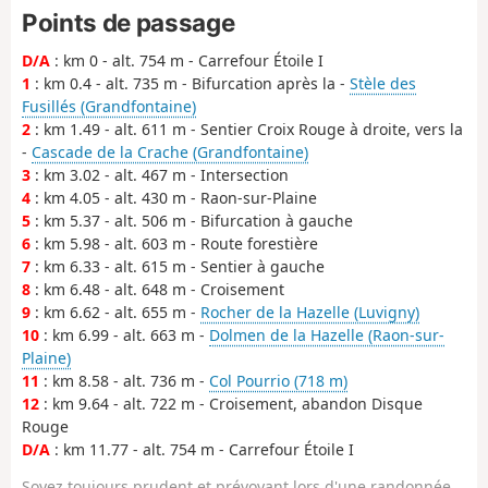
Points de passage
D/A
: km 0 - alt. 754 m - Carrefour Étoile I
1
: km 0.4 - alt. 735 m - Bifurcation après la -
Stèle des
Fusillés (Grandfontaine)
2
: km 1.49 - alt. 611 m - Sentier Croix Rouge à droite, vers la
-
Cascade de la Crache (Grandfontaine)
3
: km 3.02 - alt. 467 m - Intersection
4
: km 4.05 - alt. 430 m - Raon-sur-Plaine
5
: km 5.37 - alt. 506 m - Bifurcation à gauche
6
: km 5.98 - alt. 603 m - Route forestière
7
: km 6.33 - alt. 615 m - Sentier à gauche
8
: km 6.48 - alt. 648 m - Croisement
9
: km 6.62 - alt. 655 m -
Rocher de la Hazelle (Luvigny)
10
: km 6.99 - alt. 663 m -
Dolmen de la Hazelle (Raon-sur-
Plaine)
11
: km 8.58 - alt. 736 m -
Col Pourrio (718 m)
12
: km 9.64 - alt. 722 m - Croisement, abandon Disque
Rouge
D/A
: km 11.77 - alt. 754 m - Carrefour Étoile I
Soyez toujours prudent et prévoyant lors d'une randonnée.