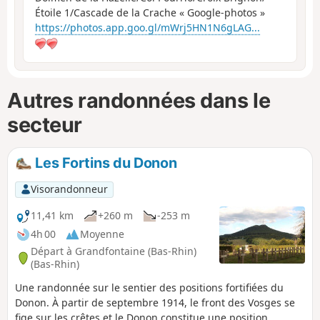
Étoile 1/Cascade de la Crache « Google-photos »
https://photos.app.goo.gl/mWrj5HN1N6gLAG...
Autres randonnées dans le
secteur
Les Fortins du Donon
Visorandonneur
11,41 km
+260 m
-253 m
4h 00
Moyenne
Départ à Grandfontaine (Bas-Rhin)
(Bas-Rhin)
Une randonnée sur le sentier des positions fortifiées du
Donon. À partir de septembre 1914, le front des Vosges se
fige sur les crêtes et le Donon constitue une position