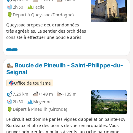
2h 50
Facile
Départ à Queyssac (Dordogne)
Queyssac propose deux randonnées
très agréables. Le sentier des orchidées
consiste à effectuer une boucle après
un parcours commun à l'aller et au
retour. Alternance de routes, pistes et
sentiers forestiers.
Boucle de Pineuilh - Saint-Philippe-du-
Seignal
Office de tourisme
7,26 km
+149 m
-139 m
2h 30
Moyenne
Départ à Pineuilh (Gironde)
Le circuit est dominé par les vignes d’appellation Sainte-Foy
Bordeaux et offre des points de vue remarquables. Vous
pouvez admirer les moulins à vents, un riche patrimoine