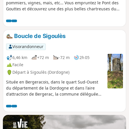
pommiers, vignes, maïs, etc… Vous empruntez le Pont des
Gouttes et découvrez une des plus belles chartreuses du
Périgord, datant de 1686. Ce circuit est agréable pour tous
les âges.
Boucle de Sigoulès
Visorandonneur
6,46 km
+72 m
-72 m
2h 05
Facile
Départ à Sigoulès (Dordogne)
Située en Bergeracois, dans le quart Sud-Ouest
du département de la Dordogne et dans l'aire
d'attraction de Bergerac, la commune déléguée
de Sigoulès s'étend sur 10,86 km². Représentant
la partie occidentale de la commune nouvelle de
Sigoulès et Flaugeac, elle est bordée au nord par
un affluent de la Dordogne, la Gardonette, et
arrosée par son affluent la Mescoulette. Sigoulès