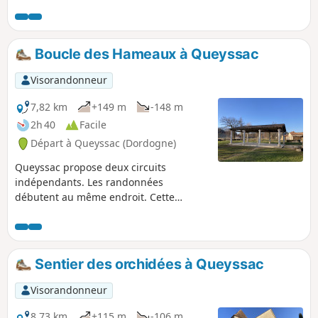
forestiers, pistes D.F.C.I. On découvre plusieurs petits lacs et
étangs.
Boucle des Hameaux à Queyssac
Visorandonneur
7,82 km
+149 m
-148 m
2h 40
Facile
Départ à Queyssac (Dordogne)
Queyssac propose deux circuits
indépendants. Les randonnées
débutent au même endroit. Cette
randonnée très agréable traverse des
hameaux par les forêts environnantes.
On peut constater la qualité de la
rénovation des habitations.
Sentier des orchidées à Queyssac
Visorandonneur
8,73 km
+115 m
-106 m