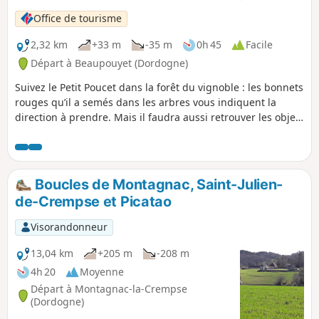
Office de tourisme
2,32 km
+33 m
-35 m
0h 45
Facile
Départ à Beaupouyet (Dordogne)
Suivez le Petit Poucet dans la forêt du vignoble : les bonnets
rouges qu’il a semés dans les arbres vous indiquent la
direction à prendre. Mais il faudra aussi retrouver les objets
et les personnages du conte de Charles Perrault : ils sont
cachés tout près de vous.
Boucles de Montagnac, Saint-Julien-
de-Crempse et Picatao
Visorandonneur
13,04 km
+205 m
-208 m
4h 20
Moyenne
Départ à Montagnac-la-Crempse
(Dordogne)