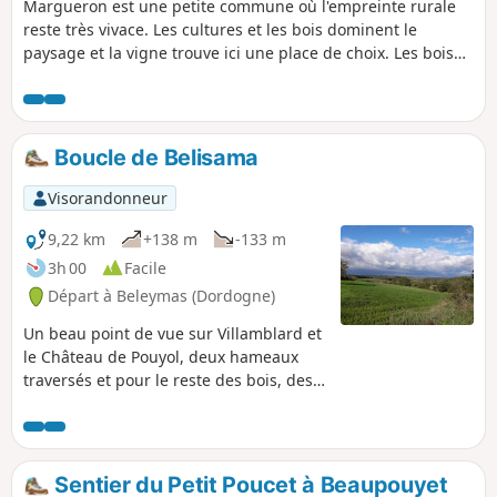
Margueron est une petite commune où l'empreinte rurale
reste très vivace. Les cultures et les bois dominent le
paysage et la vigne trouve ici une place de choix. Les bois
constituent des passages privilégiés pour se ressourcer,
observer la part de nature qui subsiste encore, et s'évader
du quotidien. Le parcours proposé offre ainsi des paysages
variés au caractère rural et authentique. Ces caractères se
Boucle de Belisama
retrouvent dans la petite église de Margueron typique de la
région avec son clocher-mur.
Visorandonneur
9,22 km
+138 m
-133 m
3h 00
Facile
Départ à Beleymas (Dordogne)
Un beau point de vue sur Villamblard et
le Château de Pouyol, deux hameaux
traversés et pour le reste des bois, des
bois, des bois. Peu de routes mais
beaucoup de pistes. Parfois un peu
monotone...
Sentier du Petit Poucet à Beaupouyet