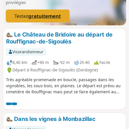
privilégier.
Testez
gratuitement
Le Château de Bridoire au départ de
Rouffignac-de-Sigoulès
Visorandonneur
8,40 km
+90 m
-92 m
2h 40
Facile
Départ à Rouffignac-de-Sigoulès (Dordogne)
Très agréable promenade en boucle, passages dans les
vignobles, les sous-bois, en plaines. Le départ est prévu au
cimetière de Rouffignac mais peut se faire également au
magnifique Château de Bridoire (XVe et XVIe siècles - visite -
jeux pour les enfants, etc.). Le passage du gué de la
Gardonnette est un peu délicat.
Dans les vignes à Monbazillac