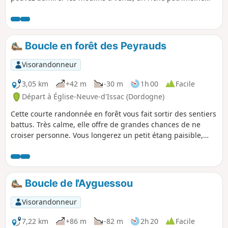
rural tel que les pigeonniers et les nombreux châteaux
viticoles.
Boucle en forêt des Peyrauds
Visorandonneur
3,05 km
+42 m
-30 m
1h 00
Facile
Départ à Église-Neuve-d'Issac (Dordogne)
Cette courte randonnée en forêt vous fait sortir des sentiers
battus. Très calme, elle offre de grandes chances de ne
croiser personne. Vous longerez un petit étang paisible,
idéal pour une pause au cœur de la nature et profiter d’un
moment de sérénité.
Boucle de l'Ayguessou
Visorandonneur
7,22 km
+86 m
-82 m
2h 20
Facile