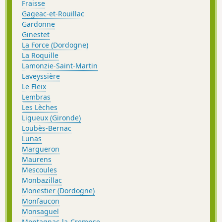
Fraisse
Gageac-et-Rouillac
Gardonne
Ginestet
La Force (Dordogne)
La Roquille
Lamonzie-Saint-Martin
Laveyssière
Le Fleix
Lembras
Les Lèches
Ligueux (Gironde)
Loubès-Bernac
Lunas
Margueron
Maurens
Mescoules
Monbazillac
Monestier (Dordogne)
Monfaucon
Monsaguel
Montagnac-la-Crempse