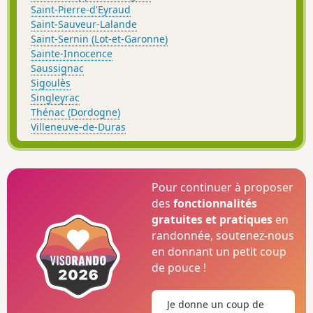
Saint-Pierre-d'Eyraud
Saint-Sauveur-Lalande
Saint-Sernin (Lot-et-Garonne)
Sainte-Innocence
Saussignac
Sigoulès
Singleyrac
Thénac (Dordogne)
Villeneuve-de-Duras
Pour continuer à proposer
des
fonctionnalités
gratuites et pratiques
en
randonnée, soutenez-nous
en donnant un petit coup
de pouce !
Je donne un coup de