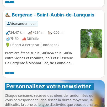
magnifiques châteaux viticoles, vous
sillonnerez les rives des rivières Dordogne et
Vézère à la découverte de nombreuses
Bergerac - Saint-Aubin-de-Lanquais
grottes préhistoriques.
Visorandonneur
24,47 km
+294 m
-206 m
7h 50
Difficile
Départ à Bergerac (Dordogne)
Première étape sur le GR®654 et le GR®6
entre vignes et rocailles, bois et ruisseaux.
De Bergerac à Monbazillac, de Conne-de-
Labarde à Saint-Aubin-de-Lanquais, vous
pérégrinerez dans les méandres de la
Dordogne.
Personnalisez votre newsletter 
Chaque semaine, recevez des idées de randonnées qui
vous correspondent : choisissez la durée moyenne, la
difficulté, la zone et le type d’activités que vous souhaitez