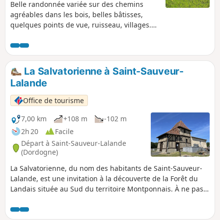
Belle randonnée variée sur des chemins
agréables dans les bois, belles bâtisses,
quelques points de vue, ruisseau, villages.
Elle est composée de trois boucles accolées
et peut donc être raccourcie à loisir.
La Salvatorienne à Saint-Sauveur-
Lalande
Office de tourisme
7,00 km
+108 m
-102 m
2h 20
Facile
Départ à Saint-Sauveur-Lalande
(Dordogne)
La Salvatorienne, du nom des habitants de Saint-Sauveur-
Lalande, est une invitation à la découverte de la Forêt du
Landais située au Sud du territoire Montponnais. À ne pas
manquer : l'église, véritable petit bijou architectural !