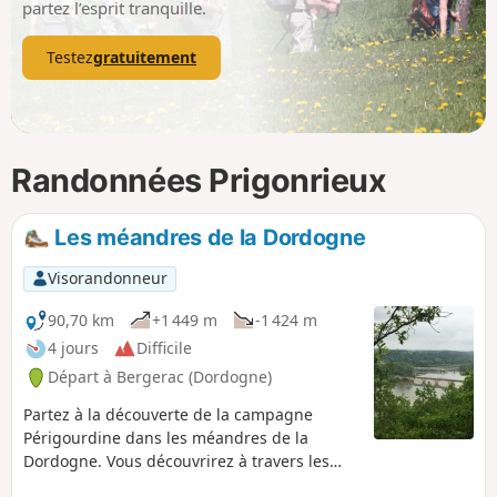
partez l’esprit tranquille.
Testez
gratuitement
Randonnées Prigonrieux
Les méandres de la Dordogne
Visorandonneur
90,70 km
+1 449 m
-1 424 m
4 jours
Difficile
Départ à Bergerac (Dordogne)
Partez à la découverte de la campagne
Périgourdine dans les méandres de la
Dordogne. Vous découvrirez à travers les
sentiers sinueux des vignes du Bergerac de