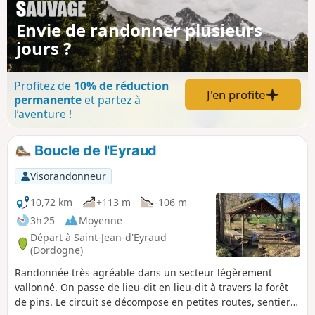
est situé sur les bords de la Gardonnette. Des
fouilles archéologiques sur la commune relatent
Envie de randonner plusieurs
les restes d’une voie romaine dallée franchissant
jours ?
la Gardonnette à gué. Des céramiques sigillées
confirment en outre une implantation sur ce site à
l’époque gallo-romaine. Source : Wikipédia
Profitez de
10% de réduction
J'en profite
permanente
et partez à
l’aventure !
Boucle de l'Eyraud
Visorandonneur
10,72 km
+113 m
-106 m
3h 25
Moyenne
Départ à Saint-Jean-d'Eyraud
(Dordogne)
Randonnée très agréable dans un secteur légèrement
vallonné. On passe de lieu-dit en lieu-dit à travers la forêt
de pins. Le circuit se décompose en petites routes, sentiers