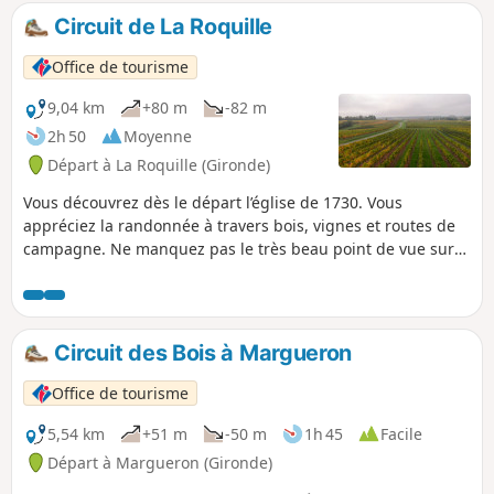
Circuit de La Roquille
Office de tourisme
9,04 km
+80 m
-82 m
2h 50
Moyenne
Départ à La Roquille (Gironde)
Vous découvrez dès le départ l’église de 1730. Vous
appréciez la randonnée à travers bois, vignes et routes de
campagne. Ne manquez pas le très beau point de vue sur
la vallée du Moulin du Terrier. En revenant sur la Roquille,
vous apercevez le lavoir et la fontaine du XVIIIème et dont
le puits est conservé depuis l’époque gallo-romaine.
Circuit des Bois à Margueron
Office de tourisme
5,54 km
+51 m
-50 m
1h 45
Facile
Départ à Margueron (Gironde)