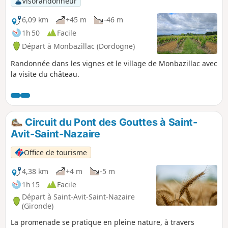
Visorandonneur
6,09 km
+45 m
-46 m
1h 50
Facile
Départ à Monbazillac (Dordogne)
Randonnée dans les vignes et le village de Monbazillac avec
la visite du château.
Circuit du Pont des Gouttes à Saint-
Avit-Saint-Nazaire
Office de tourisme
4,38 km
+4 m
-5 m
1h 15
Facile
Départ à Saint-Avit-Saint-Nazaire
(Gironde)
La promenade se pratique en pleine nature, à travers