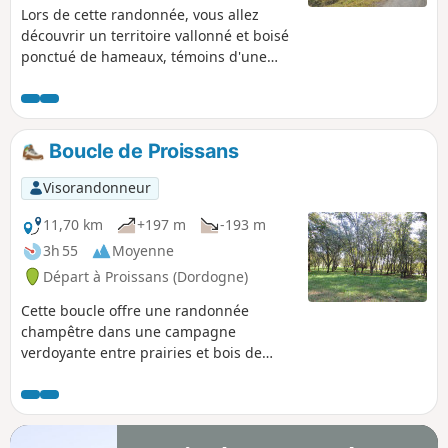
Lors de cette randonnée, vous allez
découvrir un territoire vallonné et boisé
ponctué de hameaux, témoins d'une
riche histoire paysanne. La forêt,
composée de chênes, de charmes et de
châtaigniers, offre une palette riche en
couleurs. Ici et là, des îlots de prairie
Boucle de Proissans
viennent agrémenter cette mosaïque.
Visorandonneur
11,70 km
+197 m
-193 m
3h 55
Moyenne
Départ à Proissans (Dordogne)
Cette boucle offre une randonnée
champêtre dans une campagne
verdoyante entre prairies et bois de
noyerais. Vous passerez devant le
Moulin de la Borie, le château de la
Roussie, le long de l’Enéa et d'une
myriade de plans d’eau. Les maisons de