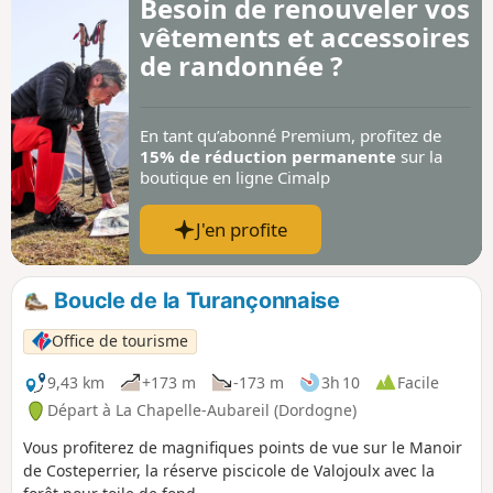
Besoin de renouveler vos
pierre aux toits de lauze rivalisent de
vêtements et accessoires
charme.
de randonnée ?
En tant qu’abonné Premium, profitez de
15% de réduction permanente
sur la
boutique en ligne Cimalp
J'en profite
Boucle de la Turançonnaise
Office de tourisme
9,43 km
+173 m
-173 m
3h 10
Facile
Départ à La Chapelle-Aubareil (Dordogne)
Vous profiterez de magnifiques points de vue sur le Manoir
de Costeperrier, la réserve piscicole de Valojoulx avec la