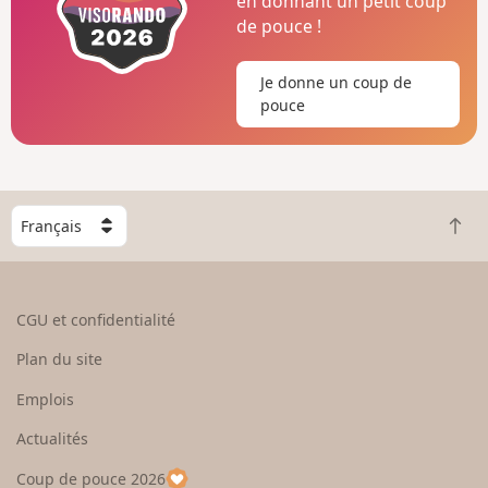
en donnant un petit coup
de pouce !
Je donne un coup de
pouce
C
R
h
e
o
t
i
o
s
CGU et confidentialité
u
i
r
s
Plan du site
e
s
n
e
Emplois
h
z
Actualités
a
u
u
n
Coup de pouce 2026
t