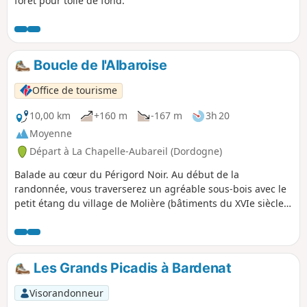
forêt pour toile de fond.
Boucle de l'Albaroise
Office de tourisme
10,00 km
+160 m
-167 m
3h 20
Moyenne
Départ à La Chapelle-Aubareil (Dordogne)
Balade au cœur du Périgord Noir. Au début de la
randonnée, vous traverserez un agréable sous-bois avec le
petit étang du village de Molière (bâtiments du XVIe siècle).
Vous continuerez par champs, forêts et vallons, et des
cabanes en pierres sèches, les manoirs de l'Air, de Molière
et celui d'Auxerre (qui a brûlé récemment).
Les Grands Picadis à Bardenat
Visorandonneur