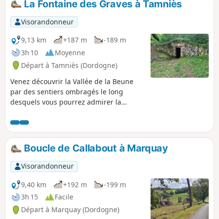
La Fontaine des Graves à Tamniès
Visorandonneur
9,13 km
+187 m
-189 m
3h 10
Moyenne
Départ à Tamniès (Dordogne)
Venez découvrir la Vallée de la Beune
par des sentiers ombragés le long
desquels vous pourrez admirer la
restauration d'éléments patrimoniaux
d'une autre époque : cabanes de berger,
fontaines et lavoirs. Vous apercevrez, en
complément, plusieurs moulins qui,
Boucle de Callabout à Marquay
malheureusement, sont inaccessibles
car propriétés privées.
Visorandonneur
9,40 km
+192 m
-199 m
3h 15
Facile
Départ à Marquay (Dordogne)