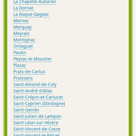
La Chapelle-Aubareil
La Dornac
La Roque-Gageac
Marnac
Marquay
Meyrals
Montignac
Orliaguet
Paulin
Peyzac-le-Moustier
Plazac
Prats-de-Carlux
Proissans
Saint-Amand-de-Coly
Saint-André-d'Allas
Saint-Crépin-et-Carlucet
Saint-Cyprien (Dordogne)
Saint-Geniès
Saint-Julien-de-Lampon
Saint-Léon-sur-Vézère
Saint-Vincent-de-Cosse
Saint-Vincent-le-Paluel