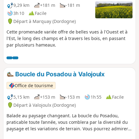
9,29 km
+181 m
-181 m
3h 10
Facile
Départ à Marquay (Dordogne)
Cette promenade variée offre de belles vues à l'Ouest et à
l'Est, le long des champs et à travers les bois, en passant
par plusieurs hameaux.
Boucle du Posadou à Valojoulx
Office de tourisme
5,15 km
+153 m
-153 m
1h 55
Facile
Départ à Valojoulx (Dordogne)
Balade au paysage changeant. La boucle du Posadou,
praticable toute l’année, vous comblera par la diversité du
paysage et les variations de terrain. Vous pourrez admirer
notamment des anciennes bâtisses et moulins centenaires