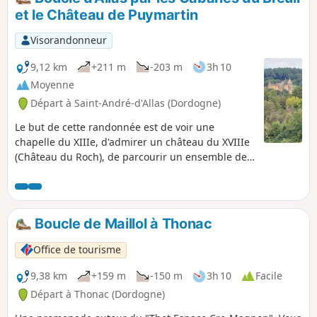
et le Château de Puymartin
Visorandonneur
9,12 km
+211 m
-203 m
3h 10
Moyenne
Départ à Saint-André-d'Allas (Dordogne)
Le but de cette randonnée est de voir une
chapelle du XIIIe, d'admirer un château du XVIIIe
(Château du Roch), de parcourir un ensemble de
"cabanes" en pierres sèches (Cabanes du Breuil)
et de visiter un magnifique château très bien
meublé (Château de Puymartin), le tout sur un
itinéraire pédestre empruntant des chemins en
Boucle de Maillol à Thonac
sous-bois et de petites routes de campagne. Une
très jolie randonnée, sans difficulté, pour
Office de tourisme
découvrir quelques exemplaires des trésors du
Périgord Noir.
9,38 km
+159 m
-150 m
3h 10
Facile
Départ à Thonac (Dordogne)