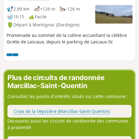
conduit, au-delà du château de Clérans et du Manoir de la
Salle, à une église romane du XIIe, au toit de lauses, haut
2,99 km
+126 m
-126 m
lieu du Festival Musical du Périgord Noir.
1h 15
Facile
Départ à Montignac (Dordogne)
Promenade au sommet de la colline accueillant la célèbre
Grotte de Lascaux, depuis le parking de Lascaux IV.
Plus de circuits de randonnée
Marcillac-Saint-Quentin
Consultez les points d'intérêts situés sur cette commune :
Croix de la Veyssière (Marcillac-Saint-Quentin)
Découvrez aussi les circuits de randonnée des communes
à proximité