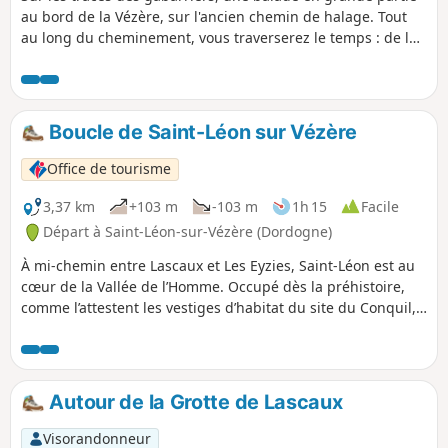
au bord de la Vézère, sur l'ancien chemin de halage. Tout
au long du cheminement, vous traverserez le temps : de la
préhistoire jusqu'à la révolution industrielle. L'imposante
falaise et l'ancien fort troglodytique de la Roque Saint-
Christophe étant un parfait exemple du passage des
différentes civilisations au fil des siècles. Une version
Boucle de Saint-Léon sur Vézère
longue (14,5km) et une version courte (4,6km) sont
possibles.
Office de tourisme
3,37 km
+103 m
-103 m
1h 15
Facile
Départ à Saint-Léon-sur-Vézère (Dordogne)
À mi-chemin entre Lascaux et Les Eyzies, Saint-Léon est au
cœur de la Vallée de l’Homme. Occupé dès la préhistoire,
comme l’attestent les vestiges d’habitat du site du Conquil,
Saint-Léon doit son nom à l’un des premiers évêques de
Périgueux. Situé à proximité d’une voie romaine, ce village
fut surtout, jusqu’à l’apparition du chemin de fer, un port
florissant sur la Vézère, au point de mériter sous la
Autour de la Grotte de Lascaux
Révolution l’appellation de Port-Léon. De la chapelle
expiratoire du cimetière à l’entrée Est du village, la route
Visorandonneur