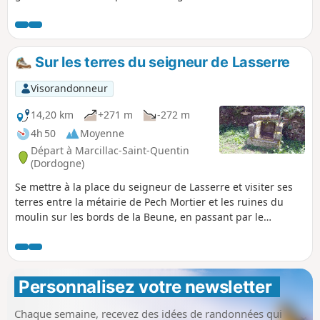
enchantera par ses vieilles demeures aux pierres blondes
et aux toits de lauze resserrées autour de sa petite église.
Sur les terres du seigneur de Lasserre
Visorandonneur
14,20 km
+271 m
-272 m
4h 50
Moyenne
Départ à Marcillac-Saint-Quentin
(Dordogne)
Se mettre à la place du seigneur de Lasserre et visiter ses
terres entre la métairie de Pech Mortier et les ruines du
moulin sur les bords de la Beune, en passant par le
château, prend bien la journée. Le retour se fait par
Marcillac entre champs et forêts.
Personnalisez votre newsletter 
Chaque semaine, recevez des idées de randonnées qui