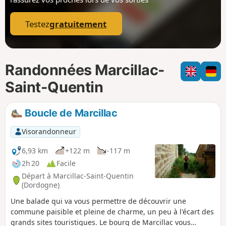
p
Testez
gratuitement
Randonnées Marcillac-
Saint-Quentin
Boucle de Marcillac
Visorandonneur
6,93 km
+122 m
-117 m
2h 20
Facile
Départ à Marcillac-Saint-Quentin
(Dordogne)
Une balade qui va vous permettre de découvrir une
commune paisible et pleine de charme, un peu à l'écart des
grands sites touristiques. Le bourg de Marcillac vous