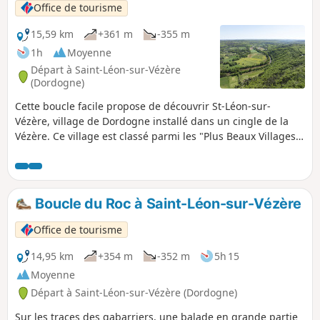
Office de tourisme
15,59 km
+361 m
-355 m
1h
Moyenne
Départ à Saint-Léon-sur-Vézère
(Dordogne)
Cette boucle facile propose de découvrir St-Léon-sur-
Vézère, village de Dordogne installé dans un cingle de la
Vézère. Ce village est classé parmi les "Plus Beaux Villages
de France" et mérite de s'arrêter un moment pour
déambuler dans les ruelles étroites à la découverte de la
magnifique église romane du XIIe siècle et des nombreuses
échoppes d'artisans d'art.
Boucle du Roc à Saint-Léon-sur-Vézère
Office de tourisme
14,95 km
+354 m
-352 m
5h 15
Moyenne
Départ à Saint-Léon-sur-Vézère (Dordogne)
Sur les traces des gabarriers, une balade en grande partie