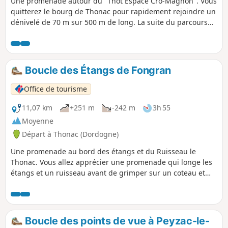
Une promenade autour du "Thot Espace Cro-Magnon". Vous
quitterez le bourg de Thonac pour rapidement rejoindre un
dénivelé de 70 m sur 500 m de long. La suite du parcours
est beaucoup moins difficile. Vous naviguerez à travers la
nature, deux points de vue et deux hameaux. Vous passerez
à proximité du "Thot espace Cro-Magnon".
Boucle des Étangs de Fongran
Office de tourisme
11,07 km
+251 m
-242 m
3h 55
Moyenne
Départ à Thonac (Dordogne)
Une promenade au bord des étangs et du Ruisseau le
Thonac. Vous allez apprécier une promenade qui longe les
étangs et un ruisseau avant de grimper sur un coteau et
longer la ligne de crête qui ouvre un joli point de vue.
Boucle des points de vue à Peyzac-le-