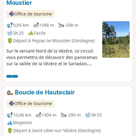
Moustier
Office de tourisme
9,05 km
+298 m
-298 m
3h 25
Facile
Départ à Peyzac-le-Moustier (Dordogne)
Sur le versant Nord de la Vézère, ce circuit
vous permettra de découvrir des panoramas
sur la vallée de la Vézère et le Sarladais.
Plusieurs sources-lavoirs jalonnent cet
itinéraire, qui offre en outre une flore
abondante et diversifiée.
Boucle de Hauteclair
Office de tourisme
10,66 km
+304 m
-299 m
3h 55
Moyenne
Départ à Saint-Léon-sur-Vézère (Dordogne)