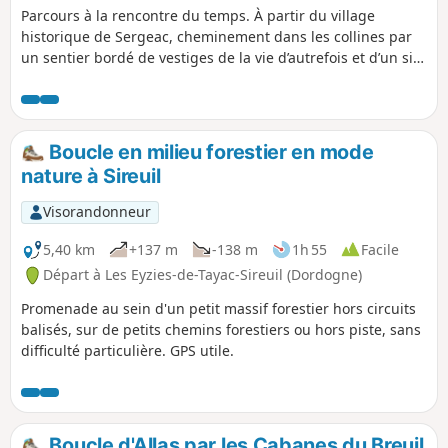
Parcours à la rencontre du temps. À partir du village
historique de Sergeac, cheminement dans les collines par
un sentier bordé de vestiges de la vie d’autrefois et d’un site
préhistorique ouvert au public, aboutissant sur la vue
panoramique de la vallée.
Boucle en milieu forestier en mode
nature à Sireuil
Visorandonneur
5,40 km
+137 m
-138 m
1h 55
Facile
Départ à Les Eyzies-de-Tayac-Sireuil (Dordogne)
Promenade au sein d'un petit massif forestier hors circuits
balisés, sur de petits chemins forestiers ou hors piste, sans
difficulté particulière. GPS utile.
Boucle d'Allas par les Cabanes du Breuil