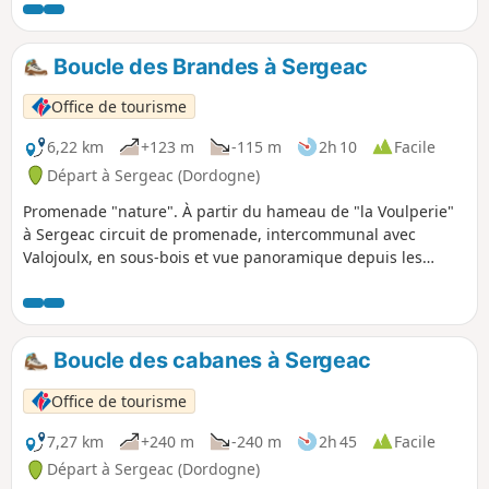
aux toits de pierres mais aussi l’érosion qu’a pu faire la mer
sur les falaises maintenant recouvertes d’une splendide
forêt.
Boucle des Brandes à Sergeac
Office de tourisme
6,22 km
+123 m
-115 m
2h 10
Facile
Départ à Sergeac (Dordogne)
Promenade "nature". À partir du hameau de "la Voulperie"
à Sergeac circuit de promenade, intercommunal avec
Valojoulx, en sous-bois et vue panoramique depuis les
crêtes sur les environs.
Boucle des cabanes à Sergeac
Office de tourisme
7,27 km
+240 m
-240 m
2h 45
Facile
Départ à Sergeac (Dordogne)