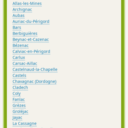
Allas-les-Mines
Archignac
Aubas
Auriac-du-Périgord
Bars
Berbiguières
Beynac-et-Cazenac
Bézenac
Calviac-en-Périgord
Carlux
Carsac-Aillac
Castelnaud-la-Chapelle
Castels
Chavagnac (Dordogne)
Cladech
Coly
Fanlac
Grèzes
Groléjac
Jayac
La Cassagne