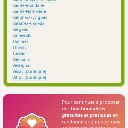
Sainte-Mondane
Sainte-Nathalène
Salignac-Eyvigues
Sarlat-la-Canéda
Sergeac
Simeyrols
Tamniès
Thonac
Tursac
Valojoulx
Veyrignac
Vézac (Dordogne)
Vitrac (Dordogne)
Pour continuer à proposer
des
fonctionnalités
gratuites et pratiques
en
randonnée, soutenez-nous