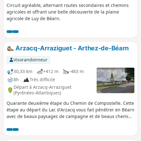
Circuit agréable, alternant routes secondaires et chemins
agricoles et offrant une belle découverte de la plaine
agricole de Luy de Béarn.
Arzacq-Arraziguet - Arthez-de-Béarn
Visorandonneur
30,33 km
+412 m
-483 m
8h
Très difficile
Départ à Arzacq-Arraziguet
(Pyrénées-Atlantiques)
Quarante deuxième étape du Chemin de Compostelle. Cette
étape au départ du Lac d'Arzacq vous fait pénétrer en Béarn
avec de beaux paysages de campagne et de beaux chemins
en balcon entre la vallée du Luy et les gaves du Béarn.