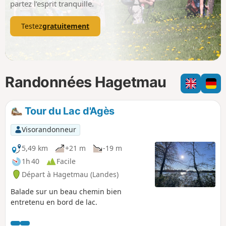
partez l’esprit tranquille.
Testez
gratuitement
Randonnées Hagetmau
Tour du Lac d'Agès
Visorandonneur
5,49 km
+21 m
-19 m
1h 40
Facile
Départ à Hagetmau (Landes)
Balade sur un beau chemin bien
entretenu en bord de lac.