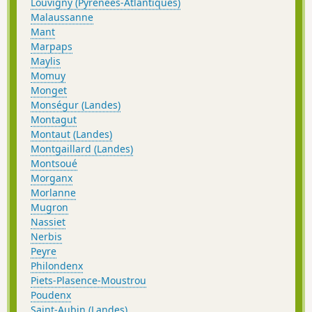
Louvigny (Pyrénées-Atlantiques)
Malaussanne
Mant
Marpaps
Maylis
Momuy
Monget
Monségur (Landes)
Montagut
Montaut (Landes)
Montgaillard (Landes)
Montsoué
Morganx
Morlanne
Mugron
Nassiet
Nerbis
Peyre
Philondenx
Piets-Plasence-Moustrou
Poudenx
Saint-Aubin (Landes)