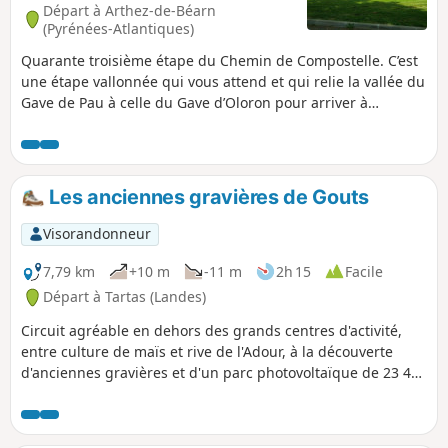
Départ à Arthez-de-Béarn
(Pyrénées-Atlantiques)
Quarante troisième étape du Chemin de Compostelle. C’est
une étape vallonnée qui vous attend et qui relie la vallée du
Gave de Pau à celle du Gave d’Oloron pour arriver à
Navarrenx, petit village du Béarn qui saura vous séduire
par ses terres arrosées par le Gave d'Oloron, et ses
affluents, le Saleys, le Laus, l'Arroder et le Lucq. Navarrenx
est labellisé "Plus beaux villages de France".
Les anciennes gravières de Gouts
Visorandonneur
7,79 km
+10 m
-11 m
2h 15
Facile
Départ à Tartas (Landes)
Circuit agréable en dehors des grands centres d'activité,
entre culture de maïs et rive de l'Adour, à la découverte
d'anciennes gravières et d'un parc photovoltaïque de 23 400
panneaux de 11 Mwc, flottant sur l'étendue d'eau créée
suite à l'abandon des gravières.