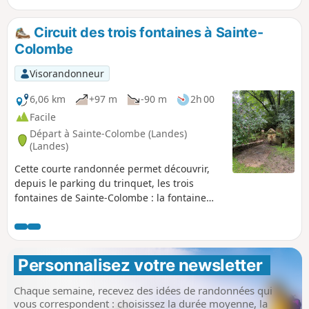
Circuit des trois fontaines à Sainte-
Colombe
Visorandonneur
6,06 km
+97 m
-90 m
2h 00
Facile
Départ à Sainte-Colombe (Landes)
(Landes)
Cette courte randonnée permet découvrir,
depuis le parking du trinquet, les trois
fontaines de Sainte-Colombe : la fontaine
des Huguenots, puis du Téoulé et enfin celle
de la Hounrède. Attention : circuit fermé du
1er octobre au 30 novembre (chasse).
Personnalisez votre newsletter 
Chaque semaine, recevez des idées de randonnées qui
vous correspondent : choisissez la durée moyenne, la