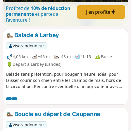
Profitez de
10% de réduction
J'en profite
permanente
et partez à
l’aventure !
Balade à Larbey
Visorandonneur
4,05 km
+46 m
-43 m
1h 15
Facile
Départ à Larbey (Landes)
Balade sans prétention, pour bouger 1 heure. Idéal pour
laisser courir son chien entre les champs de maïs, hors de
la circulation. Rencontre éventuelle d'un agriculteur avec
lequel échanger quelques mots !
Boucle au départ de Caupenne
Visorandonneur