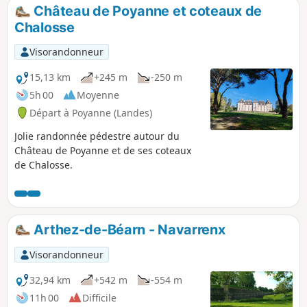
Château de Poyanne et coteaux de
Chalosse
Visorandonneur
15,13 km
+245 m
-250 m
5h 00
Moyenne
Départ à Poyanne (Landes)
Jolie randonnée pédestre autour du
Château de Poyanne et de ses coteaux
de Chalosse.
Arthez-de-Béarn - Navarrenx
Visorandonneur
32,94 km
+542 m
-554 m
11h 00
Difficile