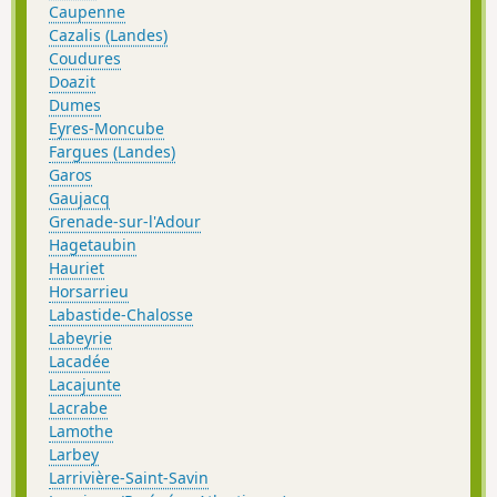
Caupenne
Cazalis (Landes)
Coudures
Doazit
Dumes
Eyres-Moncube
Fargues (Landes)
Garos
Gaujacq
Grenade-sur-l'Adour
Hagetaubin
Hauriet
Horsarrieu
Labastide-Chalosse
Labeyrie
Lacadée
Lacajunte
Lacrabe
Lamothe
Larbey
Larrivière-Saint-Savin