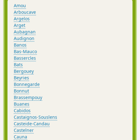
Amou
Arboucave
Argelos
Arget
Aubagnan
Audignon
Banos
Bas-Mauco
Bassercles
Bats
Bergouey
Beyries
Bonnegarde
Bonnut
Brassempouy
Buanes
Cabidos
Castaignos-Souslens
Casteide-Candau
Castelner
Cauna