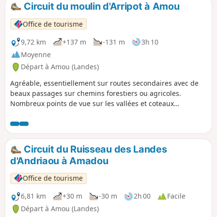
Circuit du moulin d'Arripot à Amou
Office de tourisme
9,72 km
+137 m
-131 m
3h 10
Moyenne
Départ à Amou (Landes)
Agréable, essentiellement sur routes secondaires avec de
beaux passages sur chemins forestiers ou agricoles.
Nombreux points de vue sur les vallées et coteaux
environnants.
Circuit du Ruisseau des Landes
d'Andriaou à Amadou
Office de tourisme
6,81 km
+30 m
-30 m
2h 00
Facile
Départ à Amou (Landes)