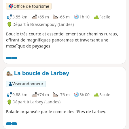
Office de tourisme
3,55 km
+65 m
-65 m
1h 10
Facile
Départ à Brassempouy (Landes)
Boucle très courte et essentiellement sur chemins ruraux,
offrant de magnifiques panoramas et traversant une
mosaïque de paysages.
La boucle de Larbey
Visorandonneur
9,88 km
+74 m
-76 m
3h 00
Facile
Départ à Larbey (Landes)
Balade organisée par le comité des fêtes de Larbey.