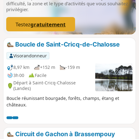
difficulté, la zone et le type d’activités que vous souhaitez
privilégier.
Testez
gratuitement
Boucle de Saint-Cricq-de-Chalosse
Visorandonneur
8,97 km
+152 m
-159 m
3h 00
Facile
Départ à Saint-Cricq-Chalosse
(Landes)
Boucle réunissant bourgade, forêts, champs, étang et
châteaux.
Circuit de Gachon à Brassempouy