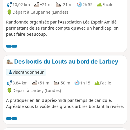
10,02 km
+21 m
-21 m
2h 55
Facile
Départ à Caupenne (Landes)
Randonnée organisée par l'Association Léa Espoir Amitié
permettant de se rendre compte qu'avec un handicap, on
peut faire beaucoup.
Des bords du Louts au bord de Larbey
Visorandonneur
3,84 km
+51 m
-50 m
1h 15
Facile
Départ à Larbey (Landes)
A pratiquer en fin d'après-midi par temps de canicule.
Agréable sous la voûte des grands arbres bordant la rivière.