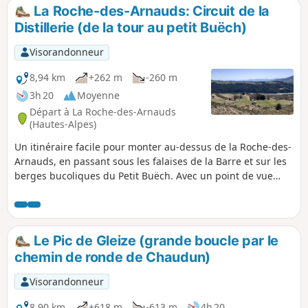
La Roche-des-Arnauds: Circuit de la
Distillerie (de la tour au petit Buëch)
Visorandonneur
8,94 km
+262 m
-260 m
3h 20
Moyenne
Départ à La Roche-des-Arnauds
(Hautes-Alpes)
Un itinéraire facile pour monter au-dessus de la Roche-des-
Arnauds, en passant sous les falaises de la Barre et sur les
berges bucoliques du Petit Buëch. Avec un point de vue
panoramique depuis les ruines de la tour.
Le Pic de Gleize (grande boucle par le
chemin de ronde de Chaudun)
Visorandonneur
8,90 km
+618 m
-613 m
4h 20