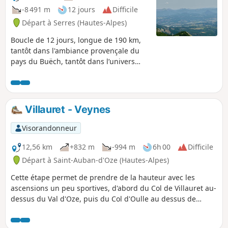
-8 491 m
12 jours
Difficile
Départ à Serres (Hautes-Alpes)
Boucle de 12 jours, longue de 190 km,
tantôt dans l'ambiance provençale du
pays du Buëch, tantôt dans l’univers
alpin des contreforts du Dévoluy. Vous
emprunterez les GR®93 et 94, les GRP®
Tour du Buëch et Tour du Dévoluy, et
des PR®. Ce périple se veut sauvage,
Villauret - Veynes
exigeant et dépaysant. Selon les
conditions de neige, vous pourrez le
Visorandonneur
découvrir de mai à octobre.
12,56 km
+832 m
-994 m
6h 00
Difficile
Départ à Saint-Auban-d'Oze (Hautes-Alpes)
Cette étape permet de prendre de la hauteur avec les
ascensions un peu sportives, d'abord du Col de Villauret au-
dessus du Val d'Oze, puis du Col d'Oulle au dessus de
Veynes et de la vallée du Petit Buëch. Possibilité de grimper
au sommet de la Montagne d'Oule où le panorama sur