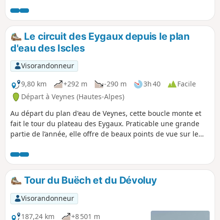
quasiment jusqu’à la brèche. Le retour se fait par le Col de
Guizière pour redescendre dans les bois.
Le circuit des Eygaux depuis le plan
d'eau des Iscles
Visorandonneur
9,80 km
+292 m
-290 m
3h 40
Facile
Départ à Veynes (Hautes-Alpes)
Au départ du plan d'eau de Veynes, cette boucle monte et
fait le tour du plateau des Eygaux. Praticable une grande
partie de l’année, elle offre de beaux points de vue sur le
Val d’Oze et les montagnes environnantes. Le site de l'Eygau
de Véras propose des parcours sportifs (VTT, course,
randonnée), ce qui est un bon complément de la base de
loisirs du plan d'eau des Iscles.
Tour du Buëch et du Dévoluy
Visorandonneur
187,24 km
+8 501 m