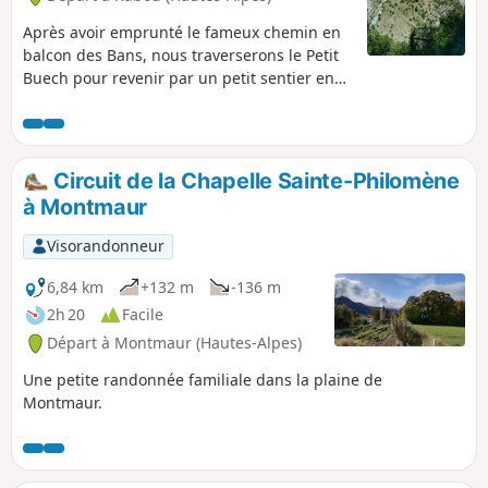
Après avoir emprunté le fameux chemin en
balcon des Bans, nous traverserons le Petit
Buech pour revenir par un petit sentier en
balcon sur l'autre versant avant de relier
Rabou par un petit pont romain. Quelques
passages délicats sur les balcons, surtout au
retour. C'est là où est la difficulté. Personnes
Circuit de la Chapelle Sainte-Philomène
ayant peur du vide s'abstenir.
à Montmaur
Visorandonneur
6,84 km
+132 m
-136 m
2h 20
Facile
Départ à Montmaur (Hautes-Alpes)
Une petite randonnée familiale dans la plaine de
Montmaur.