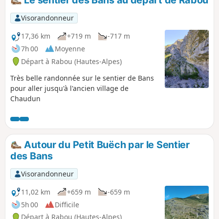
sélectionné comme circuit VTT.
Visorandonneur
17,36 km
+719 m
-717 m
7h 00
Moyenne
Départ à Rabou (Hautes-Alpes)
Très belle randonnée sur le sentier de Bans
pour aller jusqu'à l'ancien village de
Chaudun
Autour du Petit Buëch par le Sentier
des Bans
Visorandonneur
11,02 km
+659 m
-659 m
5h 00
Difficile
Départ à Rabou (Hautes-Alpes)