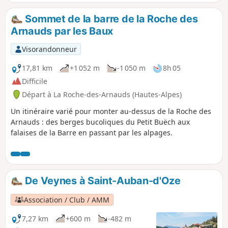
l'ensemble des montagnes alentours (massifs du Dévoluy et
des Baronnies provençales, montagne d'Aujour) se déploie
Sommet de la barre de la Roche des
sur 360°.
Arnauds par les Baux
Visorandonneur
17,81 km
+1 052 m
-1 050 m
8h 05
Difficile
Départ à La Roche-des-Arnauds (Hautes-Alpes)
Un itinéraire varié pour monter au-dessus de la Roche des
Arnauds : des berges bucoliques du Petit Buëch aux
falaises de la Barre en passant par les alpages.
De Veynes à Saint-Auban-d'Oze
Association / Club / AMM
7,27 km
+600 m
-482 m