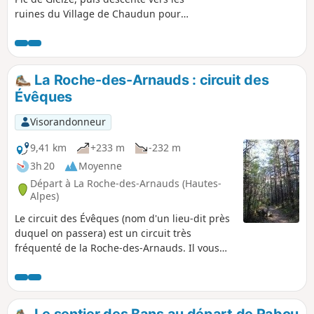
ruines du Village de Chaudun pour
remonter vers le Col de Gleize.
La Roche-des-Arnauds : circuit des
Évêques
Visorandonneur
9,41 km
+233 m
-232 m
3h 20
Moyenne
Départ à La Roche-des-Arnauds (Hautes-
Alpes)
Le circuit des Évêques (nom d'un lieu-dit près
duquel on passera) est un circuit très
fréquenté de la Roche-des-Arnauds. Il vous
permettra de découvrir la passerelle sur
câbles et le plateau de Corréo avec des vues
intéressantes sur la Tête de Clappe, le Pic de
Bure et le Pic de Ceüze. Ce circuit est aussi
Le sentier des Bans au départ de Rabou