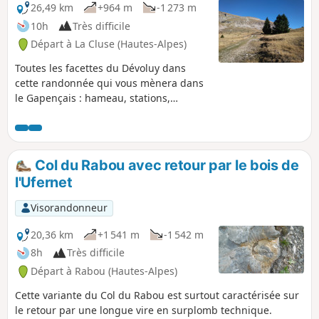
26,49 km
+964 m
-1 273 m
10h
Très difficile
Départ à La Cluse (Hautes-Alpes)
Toutes les facettes du Dévoluy dans
cette randonnée qui vous mènera dans
le Gapençais : hameau, stations,
alpages troupeaux, forêts sans oublier
les cols dont celui de Rabou qui conduit
près de Chaudun, dans une vallée
sauvage au pied du Pic de Bure.
Col du Rabou avec retour par le bois de
L'itinéraire est très peu fréquenté et
l'Ufernet
peut vous réserver de belles surprises.
Visorandonneur
20,36 km
+1 541 m
-1 542 m
8h
Très difficile
Départ à Rabou (Hautes-Alpes)
Cette variante du Col du Rabou est surtout caractérisée sur
le retour par une longue vire en surplomb technique.