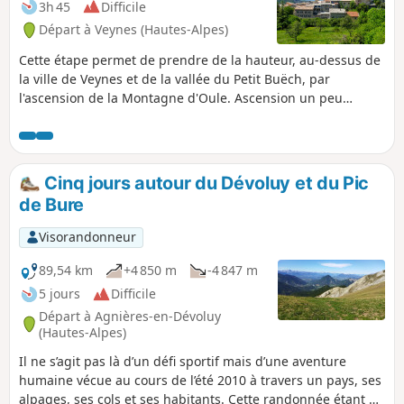
3h 45
Difficile
Départ à Veynes (Hautes-Alpes)
Cette étape permet de prendre de la hauteur, au-dessus de
la ville de Veynes et de la vallée du Petit Buëch, par
l'ascension de la Montagne d'Oule. Ascension un peu
sportive dans une belle hêtraie, agréable par fort
ensoleillement. Possibilité de grimper au sommet de la
Montagne d'Oule, le panorama sur l'ensemble des
montagnes alentours se déploie sur 360° : montagnes des
Cinq jours autour du Dévoluy et du Pic
Baronnies provençales, d'Aujour, massif du Dévoluy. La
de Bure
traversée du Val d'Oze est une étape assez sauvage.
Visorandonneur
89,54 km
+4 850 m
-4 847 m
5 jours
Difficile
Départ à Agnières-en-Dévoluy
(Hautes-Alpes)
Il ne s’agit pas là d’un défi sportif mais d’une aventure
humaine vécue au cours de l’été 2010 à travers un pays, ses
alpages, ses cols et ses habitants. Cette randonnée étant en