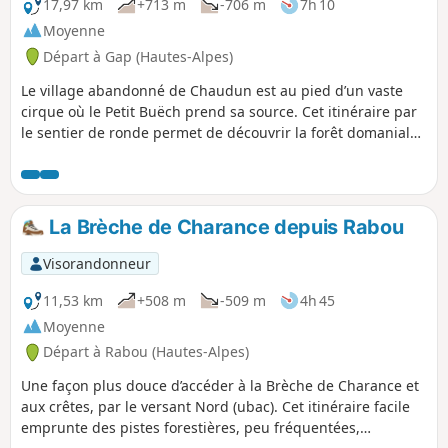
17,97 km
+713 m
-706 m
7h 10
Moyenne
Départ à Gap (Hautes-Alpes)
Le village abandonné de Chaudun est au pied d’un vaste
cirque où le Petit Buëch prend sa source. Cet itinéraire par
le sentier de ronde permet de découvrir la forêt domaniale
avec sa flore et sa faune, en face de la réserve biologique
intégrale du Bois du Chapitre (classée patrimoine mondial
de l’humanité par l’Unesco).
La Brèche de Charance depuis Rabou
Visorandonneur
11,53 km
+508 m
-509 m
4h 45
Moyenne
Départ à Rabou (Hautes-Alpes)
Une façon plus douce d’accéder à la Brèche de Charance et
aux crêtes, par le versant Nord (ubac). Cet itinéraire facile
emprunte des pistes forestières, peu fréquentées,