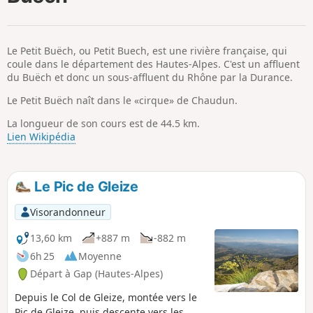
p
Le Petit Buëch, ou Petit Buech, est une rivière française, qui
coule dans le département des Hautes-Alpes. C'est un affluent
du Buëch et donc un sous-affluent du Rhône par la Durance.
Le Petit Buëch naît dans le «cirque» de Chaudun.
La longueur de son cours est de 44.5 km.
Lien Wikipédia
Le Pic de Gleize
Visorandonneur
13,60 km
+887 m
-882 m
6h 25
Moyenne
Départ à Gap (Hautes-Alpes)
Depuis le Col de Gleize, montée vers le
Pic de Gleize, puis descente vers les