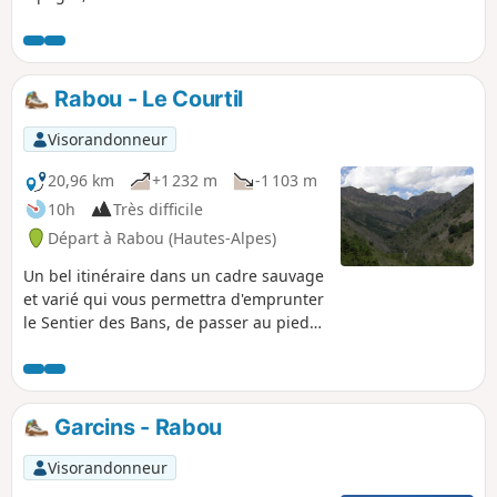
boucle, il est envisageable de la démarrer n'importe, voire
de changer de sens.
Rabou - Le Courtil
Visorandonneur
20,96 km
+1 232 m
-1 103 m
10h
Très difficile
Départ à Rabou (Hautes-Alpes)
Un bel itinéraire dans un cadre sauvage
et varié qui vous permettra d'emprunter
le Sentier des Bans, de passer au pied
d'une chapelle perdue en pleine forêt,
et de rejoindre le Dévoluy tout en
profitant d'un superbe panorama au
pied du Pic de Bure.
Garcins - Rabou
Visorandonneur