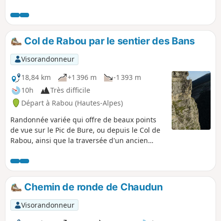
le village !
Col de Rabou par le sentier des Bans
Visorandonneur
18,84 km
+1 396 m
-1 393 m
10h
Très difficile
Départ à Rabou (Hautes-Alpes)
Randonnée variée qui offre de beaux points
de vue sur le Pic de Bure, ou depuis le Col de
Rabou, ainsi que la traversée d'un ancien
hameau avec la chapelle de la Crotte. Sans
oublier le spectaculaire sentier des Bans où
l'on aura l'occasion de passer à deux reprises.
Attention: voir les remarques sur le chemin en
Chemin de ronde de Chaudun
corniche au § Infos pratiques.
Visorandonneur