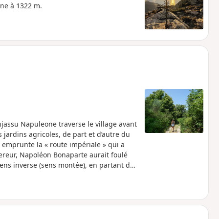
ine à 1322 m.
hjassu Napuleone traverse le village avant
 jardins agricoles, de part et d’autre du
n emprunte la « route impériale » qui a
ereur, Napoléon Bonaparte aurait foulé
ens inverse (sens montée), en partant du
 et la strada Napuleone. Si vous effectuez
our, pensez à laisser une voiture au point de