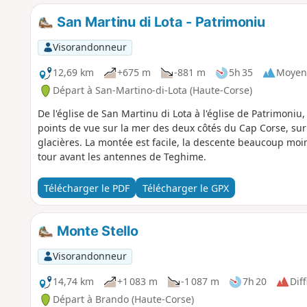
San Martinu di Lota - Patrimoniu
Visorandonneur
12,69 km
+675 m
-881 m
5h 35
Moyen
Départ à San-Martino-di-Lota (Haute-Corse)
De l'église de San Martinu di Lota à l'église de Patrimoniu
points de vue sur la mer des deux côtés du Cap Corse, sur 
glacières. La montée est facile, la descente beaucoup moins
tour avant les antennes de Teghime.
Télécharger le PDF
Télécharger le GPX
Monte Stello
Visorandonneur
14,74 km
+1 083 m
-1 087 m
7h 20
Diff
Départ à Brando (Haute-Corse)