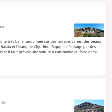
o
a
i
m
p
ne
, une très belle randonnée sur des terrains variés, des beaux
Bastia et l'étang de Chjurlinu (Biguglia). Passage par des
 et il faut prévoir une voiture à Patrimonio ou faire demi-
icile