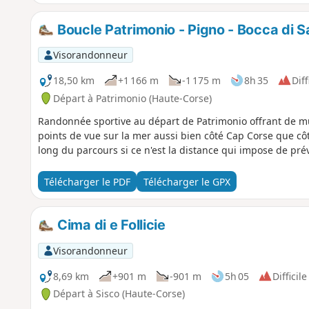
Boucle Patrimonio - Pigno - Bocca di 
Visorandonneur
18,50 km
+1 166 m
-1 175 m
8h 35
Diff
Départ à Patrimonio (Haute-Corse)
Randonnée sportive au départ de Patrimonio offrant de m
points de vue sur la mer aussi bien côté Cap Corse que côt
long du parcours si ce n'est la distance qui impose de pré
Télécharger le PDF
Télécharger le GPX
Cima di e Follicie
Visorandonneur
8,69 km
+901 m
-901 m
5h 05
Difficile
Départ à Sisco (Haute-Corse)