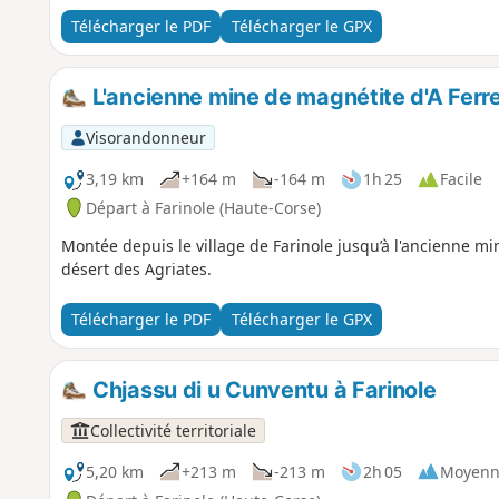
Télécharger le PDF
Télécharger le GPX
L'ancienne mine de magnétite d'A Ferr
Visorandonneur
3,19 km
+164 m
-164 m
1h 25
Facile
Départ à Farinole (Haute-Corse)
Montée depuis le village de Farinole jusqu’à l'ancienne mi
désert des Agriates.
Télécharger le PDF
Télécharger le GPX
Chjassu di u Cunventu à Farinole
Collectivité territoriale
5,20 km
+213 m
-213 m
2h 05
Moyenn