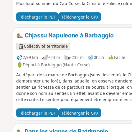
Plus haut sommet du Cap Corse, la Cima di e Foliicie culm
Télécharger le PDF
Télécharger le GPX
Chjassu Napuleone à Barbaggio
Collectivité territoriale
2,99 km
+24 m
-232 m
0h 55
Facile
Départ à Barbaggio (Haute-Corse)
Au départ de la mairie de Barbaggio (sens descente), le C
d’emprunter une forêt, dans laquelle l’on observe d’anciens
sentier. La richesse de ce parcours se poursuit lorsque l’o
donné son nom au sentier. En effet, avant de devenir emp
cette route. Le sentier peut également être emprunté en s
pont qui se trouve au croisement entre la strada San Petru
le trajet en aller simple, c'est-à-dire sans faire l'aller-ret
Télécharger le PDF
Télécharger le GPX
départ, et une autre à l'arrivée.
Dans les vignes de Patrimonio