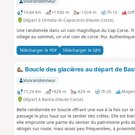
Visorandonneur
14,84 km
+1 030 m
-1 024 m
7h 10
Diff
Départ à Olmeta-di-Capocorso (Haute-Corse)
Une randonnée dans un coin magnifique du Cap Corse. Trè
village au sommet, un vrai coin de corse. Pur. Authentique
Télécharger le PDF
Télécharger le GPX
Boucle des glacières au départ de Bas
Visorandonneur
17,24 km
+829 m
-829 m
7h 20
Moyen
Départ à Bastia (Haute-Corse)
Belle randonnée en boucle offrant une vue à la fois sur la v
passage le plus haut sur le sentier des crêtes. Elle est bi
elle emprunte une partie du sentier du patrimoine près 
obligés sur route, mais assez peu fréquentées, à proximité