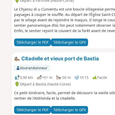
Départ à Farinole (Haute-Corse)
Le Chjassu di u Cunventu est une boucle villageoise perme
paysages à couper le souffle. Au départ de l’Église Saint-
par le village avant de rejoindre le maquis. Il longe le c
sentier panoramique d’où l’on peut notamment observer la 
Enfin, le sentier rejoint le couvert de la forêt avant de reve
Télécharger le PDF
Télécharger le GPX
Citadelle et vieux port de Bastia
Visorandonneur
3,90 km
+51 m
-50 m
1h 15
Facile
Départ à Bastia (Haute-Corse)
Ce petit itinéraire, facile, permet de découvrir la vieille vi
sentier de l'Aldilonda et la citadelle.
Télécharger le PDF
Télécharger le GPX