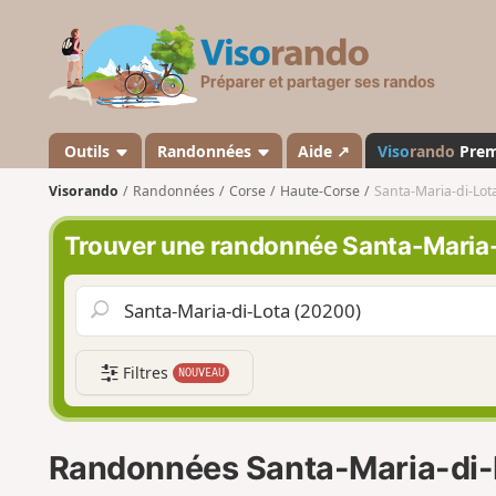
V
i
s
o
r
a
Outils
Randonnées
Aide ↗
Viso
rando
Pre
n
Visorando
Randonnées
Corse
Haute-Corse
Santa-Maria-di-Lot
d
o
Trouver une randonnée Santa-Maria
Filtres
NOUVEAU
Randonnées Santa-Maria-di-