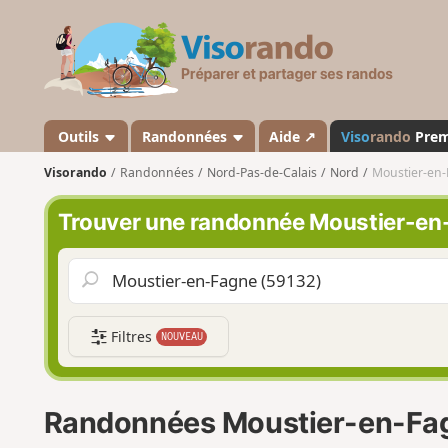
V
i
s
o
r
a
Outils
Randonnées
Aide ↗
Viso
rando
Pre
n
Visorando
Randonnées
Nord-Pas-de-Calais
Nord
Moustier-en
d
o
Trouver une randonnée Moustier-en
Filtres
NOUVEAU
Randonnées Moustier-en-Fa