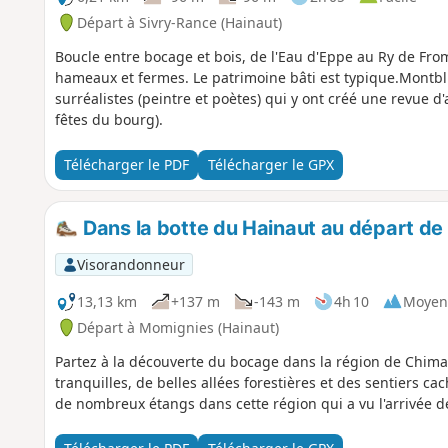
Départ à Sivry-Rance (Hainaut)
Boucle entre bocage et bois, de l'Eau d'Eppe au Ry de From
hameaux et fermes. Le patrimoine bâti est typique.Montbli
surréalistes (peintre et poètes) qui y ont créé une revue d'
fêtes du bourg).
Télécharger le PDF
Télécharger le GPX
Dans la botte du Hainaut au départ d
Visorandonneur
13,13 km
+137 m
-143 m
4h 10
Moyen
Départ à Momignies (Hainaut)
Partez à la découverte du bocage dans la région de Chim
tranquilles, de belles allées forestières et des sentiers
de nombreux étangs dans cette région qui a vu l'arrivée 