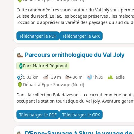
Cette randonnée très variée autour du Val Joly vous permet
Suisse du Nord. Le lac, les bocages préservés , les maison
l'occasion d'apprécier la variété des paysages du sud du
Télécharger le PDF
Télécharger le GPX
Parcours ornithologique du Val Joly
Parc Naturel Régional
5,03 km
+39 m
-36 m
1h 35
Facile
Départ à Eppe-Sauvage (Nord)
Dans la collection Baladavesnois, ce circuit emmène petits
occupant la station touristique du Val Joly. Aventure garant
Télécharger le PDF
Télécharger le GPX
D'Eppe-Sauvage à Sivry, le voyage de 