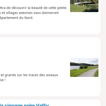
tra de découvrir la beauté de cette petite
s et villages avesnois vous donneront
 département du Nord.
 et grands sur les traces des oiseaux
ie !
la cigogne noire ValSy