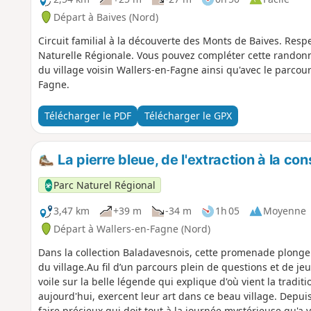
Départ à Baives (Nord)
Circuit familial à la découverte des Monts de Baives. Resp
Naturelle Régionale. Vous pouvez compléter cette randonné
du village voisin Wallers-en-Fagne ainsi qu'avec le parco
Fagne.
Télécharger le PDF
Télécharger le GPX
La pierre bleue, de l'extraction à la c
Parc Naturel Régional
3,47 km
+39 m
-34 m
1h 05
Moyenne
Départ à Wallers-en-Fagne (Nord)
Dans la collection Baladavesnois, cette promenade plonge 
du village.Au fil d’un parcours plein de questions et de je
voile sur la belle légende qui explique d'où vient la traditi
aujourd'hui, exercent leur art dans ce beau village. Depuis
faire précieux qui doit tout à la journée mystérieuse qu'a v