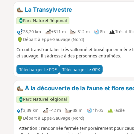
La Transylvestre
Parc Naturel Régional
28,20 km
+311 m
-312 m
8h
Très diffi
Départ à Eppe-Sauvage (Nord)
Circuit transfrontalier très vallonné et boisé qui emmène
et sauvage. Il s’adresse à des personnes entraînées.
Télécharger le PDF
Télécharger le GPX
À la découverte de la faune et flore 
Parc Naturel Régional
3,39 km
+42 m
-38 m
1h 05
Facile
Départ à Eppe-Sauvage (Nord)
: Attention : randonnée fermée temporairement pour cause 