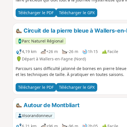
Télécharger le PDF
Télécharger le GPX
Circuit de la pierre bleue à Wallers-en
Parc Naturel Régional
4,19 km
+26 m
-26 m
1h 15
Facile
Départ à Wallers-en-Fagne (Nord)
Parcours sans difficulté jalonné de bornes en pierre bleue va
et les techniques de taille. À pratiquer en toutes saisons.
Télécharger le PDF
Télécharger le GPX
Autour de Montbliart
Visorandonneur
6,21 km
+96 m
-96 m
2h 05
Facile