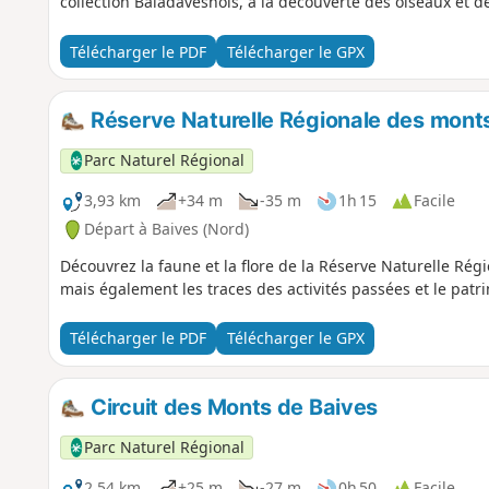
collection Baladavesnois, à la découverte des oiseaux et de 
Télécharger le PDF
Télécharger le GPX
Réserve Naturelle Régionale des mont
Parc Naturel Régional
3,93 km
+34 m
-35 m
1h 15
Facile
Départ à Baives (Nord)
Découvrez la faune et la flore de la Réserve Naturelle Rég
mais également les traces des activités passées et le patri
Télécharger le PDF
Télécharger le GPX
Circuit des Monts de Baives
Parc Naturel Régional
2,54 km
+25 m
-27 m
0h 50
Facile