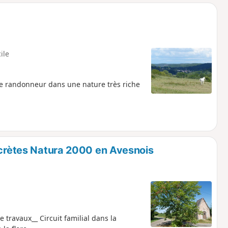
o
a
i
m
p
cile
 le randonneur dans une nature très riche
secrètes Natura 2000 en Avesnois
travaux__ Circuit familial dans la