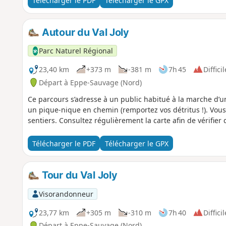
Télécharger le PDF
Télécharger le GPX
Autour du Val Joly
Parc Naturel Régional
23,40 km
+373 m
-381 m
7h 45
Difficil
Départ à Eppe-Sauvage (Nord)
Ce parcours s’adresse à un public habitué à la marche d’u
un pique-nique en chemin (remportez vos détritus !). Vo
sentiers. Consultez régulièrement la carte afin de vérifier
Télécharger le PDF
Télécharger le GPX
Tour du Val Joly
Visorandonneur
23,77 km
+305 m
-310 m
7h 40
Difficil
Départ à Eppe-Sauvage (Nord)