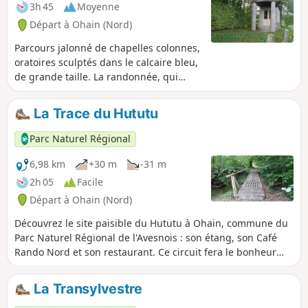
3h 45
Moyenne
Départ à Ohain (Nord)
Parcours jalonné de chapelles colonnes,
oratoires sculptés dans le calcaire bleu,
de grande taille. La randonnée, qui
s’adresse à un public averti, est
composée de deux boucles qui ont pour
La Trace du Hututu
point commun le point de
départ/arrivée. Elle traverse le bocage
Parc Naturel Régional
et longe la lisière des bois de la fagne
de Trélon.
6,98 km
+30 m
-31 m
2h 05
Facile
Départ à Ohain (Nord)
Découvrez le site paisible du Hututu à Ohain, commune du
Parc Naturel Régional de l'Avesnois : son étang, son Café
Rando Nord et son restaurant. Ce circuit fera le bonheur
des amoureux de la nature et des arbres !
La Transylvestre