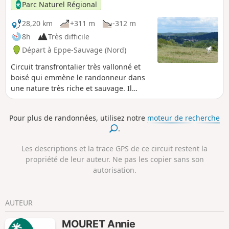
Parc Naturel Régional
28,20 km
+311 m
-312 m
8h
Très difficile
Départ à Eppe-Sauvage (Nord)
Circuit transfrontalier très vallonné et
boisé qui emmène le randonneur dans
une nature très riche et sauvage. Il
s’adresse à des personnes entraînées.
Pour plus de randonnées, utilisez notre
moteur de recherche
.
Les descriptions et la trace GPS de ce circuit restent la
propriété de leur auteur. Ne pas les copier sans son
autorisation.
AUTEUR
MOURET Annie