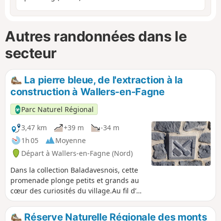
Autres randonnées dans le
secteur
La pierre bleue, de l'extraction à la
construction à Wallers-en-Fagne
Parc Naturel Régional
3,47 km
+39 m
-34 m
1h 05
Moyenne
Départ à Wallers-en-Fagne (Nord)
Dans la collection Baladavesnois, cette
promenade plonge petits et grands au
cœur des curiosités du village.Au fil d’un
parcours plein de questions et de jeux,
explorez Wallers-en-Fagne et levez le
Réserve Naturelle Régionale des monts