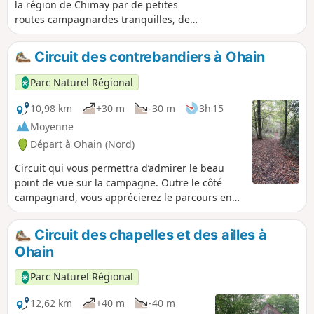
la région de Chimay par de petites
routes campagnardes tranquilles, de
belles allées forestières et des sentiers
cachés. De superbes paysages
Circuit des contrebandiers à Ohain
agrémentés de nombreux étangs dans
cette région qui a vu l'arrivée des
Parc Naturel Régional
soldats américains en septembre 1944.
10,98 km
+30 m
-30 m
3h 15
Moyenne
Départ à Ohain (Nord)
Circuit qui vous permettra d’admirer le beau
point de vue sur la campagne. Outre le côté
campagnard, vous apprécierez le parcours en
forêt et vous aurez peut être la chance d’y
rencontrer un écureuil. .
Circuit des chapelles et des ailles à
Ohain
Parc Naturel Régional
12,62 km
+40 m
-40 m