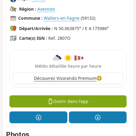
Région :
Avesnois
Commune :
Wallers-en-Fagne
(59132)
Départ/Arrivée :
N 50.063875° / E 4.175986°
Carte(s) IGN :
Ref. 2807O
Météo détaillée heure par heure
Découvrez Visorando Premium
Ouvrir dans l'app
Photos