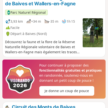
voile sur la belle légende qui explique
de Baives et Wallers-en-Fagne
d'où vient la tradition locale des tailleurs
de pierre qui, aujourd'hui, exercent leur
Parc Naturel Régional
art dans ce beau village. Depuis des
siècles, ils perpétuent un savoir-faire
3,93 km
+34 m
-35 m
1h 15
précieux qui doit tout à la journée
Facile
mystérieuse qu'a vécu un jour le jeune
Départ à Baives (Nord)
Clotaire...
Découvrez la faune et la flore de la Réserve
Naturelle Régionale volontaire de Baives et
Wallers-en-Fagne mais également les traces
des activités passées et le patrimoine bâti.
Pour continuer à proposer des
fonctionnalités gratuites et pratiques
en randonnée, soutenez-nous en
donnant un petit coup de pouce !
Je donne un coup de pouce
Circuit des Monts de Baives