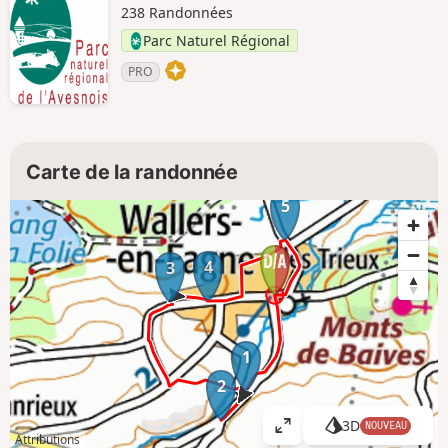
238 Randonnées
Parc Naturel Régional
PRO
Carte de la randonnée
5
4
3
1
2
3D
NOUVEAU
A
Attributions