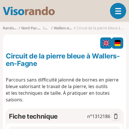
V
O
i
u
s
v
o
Randonnées
Nord-Pas-de-Calais
Nord
Wallers-en-Fagne
Circuit de la pierre bleue à Wallers-en-Fagne
r
r
i
a
r
n
l
d
Circuit de la pierre bleue à Wallers-
a
o
n
en-Fagne
a
v
Parcours sans difficulté jalonné de bornes en pierre
i
bleue valorisant le travail de la pierre, les outils
g
a
et les techniques de taille. À pratiquer en toutes
t
saisons.
i
o
Fiche technique
n°
1312186
n