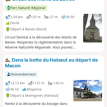
Parc Naturel Régional
2,54 km
+25 m
-27 m
0h 50
Facile
Départ à Baives (Nord)
Circuit familial à la découverte des Monts de
Baives. Respectez la réglementation dans la
Réserve Naturelle Régionale. Vous pouvez
compléter cette randonnée avec le circuit de
la Pierre Bleue au départ du village voisin
Dans la botte du Hainaut au départ de
Wallers-en-Fagne ainsi qu'avec le parcours de
Macon
découverte Baladavesnois de Wallers-en-
Fagne.
Visorandonneur
13,13 km
+137 m
-143 m
4h 10
Moyenne
Départ à Momignies (Hainaut)
Partez à la découverte du bocage dans