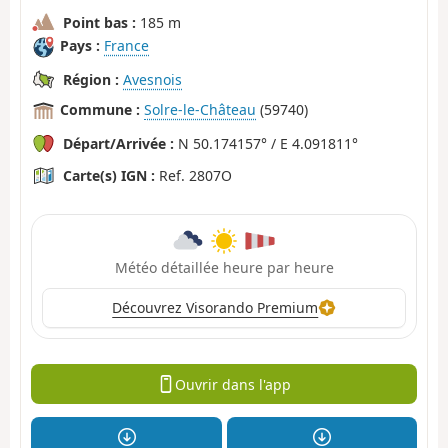
Point bas :
185 m
Pays :
France
Région :
Avesnois
Commune :
Solre-le-Château
(59740)
Départ/Arrivée :
N 50.174157° / E 4.091811°
Carte(s) IGN :
Ref. 2807O
Météo détaillée heure par heure
Découvrez Visorando Premium
Ouvrir dans l'app