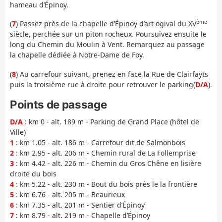
hameau d’Épinoy.
ème
(
7
) Passez près de la chapelle d’Épinoy d’art ogival du XV
siècle, perchée sur un piton rocheux. Poursuivez ensuite le
long du Chemin du Moulin à Vent. Remarquez au passage
la chapelle dédiée à Notre-Dame de Foy.
(
8
) Au carrefour suivant, prenez en face la Rue de Clairfayts
puis la troisième rue à droite pour retrouver le parking(
D/A
).
Points de passage
D/A
: km 0 - alt. 189 m - Parking de Grand Place (hôtel de
Ville)
1
: km 1.05 - alt. 186 m - Carrefour dit de Salmonbois
2
: km 2.95 - alt. 206 m - Chemin rural de La Follemprise
3
: km 4.42 - alt. 226 m - Chemin du Gros Chêne en lisière
droite du bois
4
: km 5.22 - alt. 230 m - Bout du bois près le la frontière
5
: km 6.76 - alt. 205 m - Beaurieux
6
: km 7.35 - alt. 201 m - Sentier d’Épinoy
7
: km 8.79 - alt. 219 m - Chapelle d’Épinoy