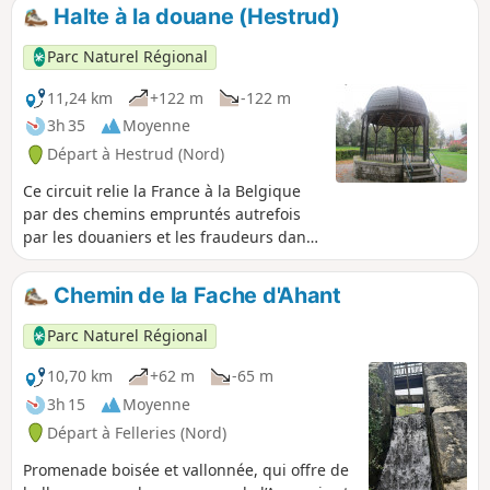
à balle dans le bois de Boutigny invitent
Halte à la douane (Hestrud)
à la prudence et à ne pas quitter
lesentier balisé (calendrier en mairie).
Parc Naturel Régional
11,24 km
+122 m
-122 m
3h 35
Moyenne
Départ à Hestrud (Nord)
Ce circuit relie la France à la Belgique
par des chemins empruntés autrefois
par les douaniers et les fraudeurs dans
un «jeu du chat et de la souris». Pour
vous imprégner de cette période, une
Chemin de la Fache d'Ahant
visite du Musée-Café de la Douane
s’impose. Circuit inscrit au PDIPR (Plan
Parc Naturel Régional
Départemental des Itinéraires de
Promenade et de Randonnée)
10,70 km
+62 m
-65 m
3h 15
Moyenne
Départ à Felleries (Nord)
Promenade boisée et vallonnée, qui offre de