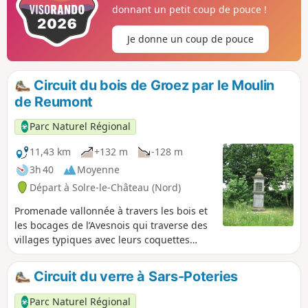
familles.
donnant un petit coup de pouce !
Je donne un coup de pouce
Circuit du bois de Groez par le Moulin
de Reumont
Parc Naturel Régional
11,43 km
+132 m
-128 m
3h 40
Moyenne
Départ à Solre-le-Château (Nord)
Promenade vallonnée à travers les bois et
les bocages de l’Avesnois qui traverse des
villages typiques avec leurs coquettes
maisons de pierres bleues et de briques,
leur kiosque et leurs petites chapelles.
Circuit du verre à Sars-Poteries
Une variante de 6 km est adaptée aux
familles.
Parc Naturel Régional