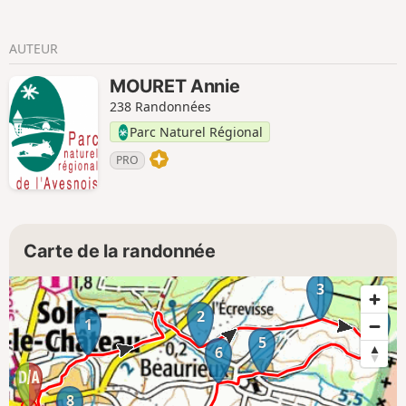
AUTEUR
MOURET Annie
238 Randonnées
Parc Naturel Régional
PRO
Carte de la randonnée
3
2
4
1
5
6
8