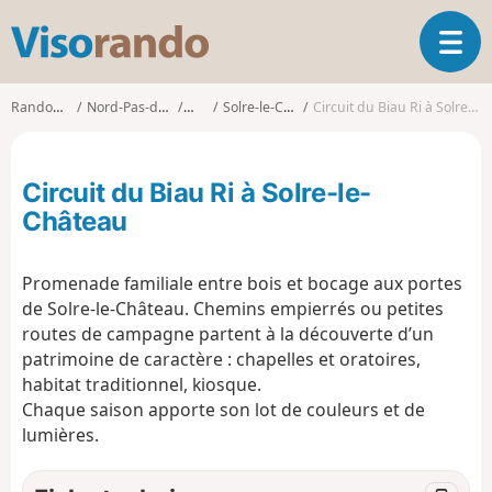
V
O
i
u
s
v
o
Randonnées
Nord-Pas-de-Calais
Nord
Solre-le-Château
Circuit du Biau Ri à Solre-le-Château
r
r
i
a
r
n
Circuit du Biau Ri à Solre-le-
l
d
a
Château
o
n
a
Promenade familiale entre bois et bocage aux portes
v
i
de Solre-le-Château. Chemins empierrés ou petites
g
routes de campagne partent à la découverte d’un
a
patrimoine de caractère : chapelles et oratoires,
t
habitat traditionnel, kiosque.
i
Chaque saison apporte son lot de couleurs et de
o
lumières.
n