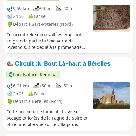
9,59 km
+40 m
-40 m
2h 50
Facile
Départ à Sars-Poteries (Nord)
Ce circuit relie deux vallées emprunte
en grande partie la Voie Verte de
l’Avesnois, site dédié à la promenade
non motorisée, cycliste, piétonne et
équestre ; faites preuve de courtoisie
Circuit du Bout Là-haut à Bérelles
vis-à-vis des autres usagers. Les rues
des villages partent à la rencontre d’un
Parc Naturel Régional
patrimoine architectural fort, typique de
l’Avesnois.
6,91 km
+50 m
-50 m
2h 05
Facile
Départ à Bérelles (Nord)
Cette promenade familiale traverse
bocage et forêts de la Fagne de Solre et
offre une jolie vue sur le village de
Bérelles. En période de chasse, des tirs