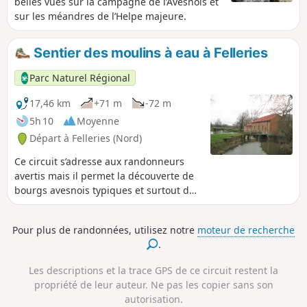
belles vues sur la campagne de l’Avesnois et
sur les méandres de l’Helpe majeure.
Sentier des moulins à eau à Felleries
Parc Naturel Régional
17,46 km
+71 m
-72 m
5h 10
Moyenne
Départ à Felleries (Nord)
Ce circuit s’adresse aux randonneurs
avertis mais il permet la découverte de
bourgs avesnois typiques et surtout de
quatre moulins à eau, sur la Belleuse et
sur l’Helpe Majeure.
Pour plus de randonnées, utilisez notre
moteur de recherche
.
Les descriptions et la trace GPS de ce circuit restent la
propriété de leur auteur. Ne pas les copier sans son
autorisation.