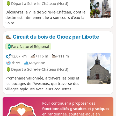
Départ à Solre-le-Château (Nord)
Découvrez la ville de Solre-le-Château, dont le
destin est intimement lié à son cours d'eau la
Solre.
Circuit du bois de Groez par Libotte
Parc Naturel Régional
12,67 km
+116 m
-111 m
3h 55
Moyenne
Départ à Solre-le-Château (Nord)
Promenade vallonnée, à travers les bois et
les bocages de l’Avesnois, qui traverse des
villages typiques avec leurs coquettes
maisons de pierres bleues et de briques,
leur kiosque et leurs petites chapelles. De
Pour continuer à proposer des
bonnes chaussures sont nécessaires. Une
fonctionnalités gratuites et pratiques
variante courte (6km) est adaptée aux
en randonnée, soutenez-nous en