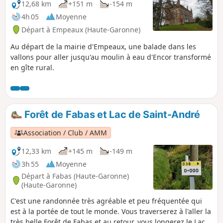
12,68 km
+151 m
-154 m
4h 05
Moyenne
Départ à Empeaux (Haute-Garonne)
Au départ de la mairie d'Empeaux, une balade dans les
vallons pour aller jusqu'au moulin à eau d'Encor transformé
en gîte rural.
Forêt de Fabas et Lac de Saint-André
Association / Club / AMM
12,33 km
+145 m
-149 m
3h 55
Moyenne
Départ à Fabas (Haute-Garonne)
(Haute-Garonne)
C'est une randonnée très agréable et peu fréquentée qui
est à la portée de tout le monde. Vous traverserez à l'aller la
très belle Forêt de Fabas et au retour, vous longerez le Lac