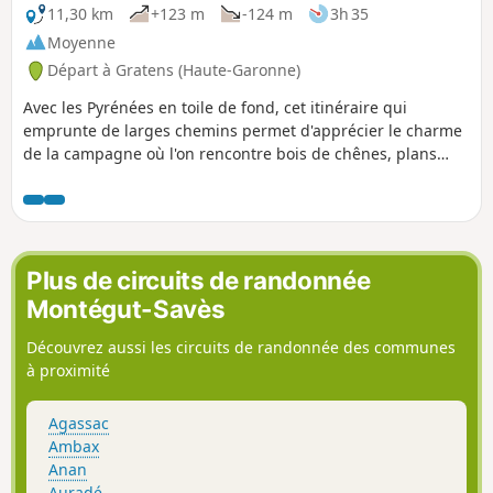
11,30 km
+123 m
-124 m
3h 35
Moyenne
Départ à Gratens (Haute-Garonne)
Avec les Pyrénées en toile de fond, cet itinéraire qui
emprunte de larges chemins permet d'apprécier le charme
de la campagne où l'on rencontre bois de chênes, plans
d'eau et jolies demeures. Avis aux marcheurs, une grande
partie se fait sur voies goudronnées ou empierrées, ce qui
est idéal par temps humide mais qui peut ne pas plaire à
tout le monde.
Plus de circuits de randonnée
Montégut-Savès
Découvrez aussi les circuits de randonnée des communes
à proximité
Agassac
Ambax
Anan
Auradé