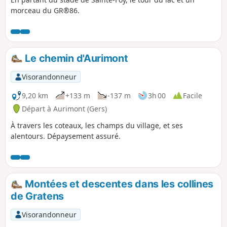
morceau du GR®86.
Le chemin d'Aurimont
Visorandonneur
9,20 km
+133 m
-137 m
3h 00
Facile
Départ à Aurimont (Gers)
À travers les coteaux, les champs du village, et ses
alentours. Dépaysement assuré.
Montées et descentes dans les collines
de Gratens
Visorandonneur