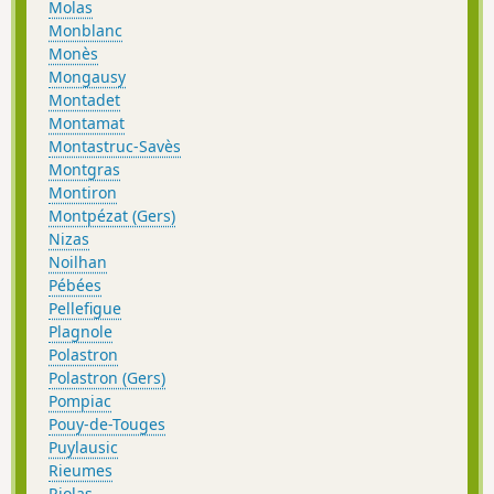
Molas
Monblanc
Monès
Mongausy
Montadet
Montamat
Montastruc-Savès
Montgras
Montiron
Montpézat (Gers)
Nizas
Noilhan
Pébées
Pellefigue
Plagnole
Polastron
Polastron (Gers)
Pompiac
Pouy-de-Touges
Puylausic
Rieumes
Riolas