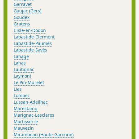
Garravet
Gaujac (Gers)
Goudex
Gratens
L'Isle-en-Dodon
Labastide-Clermont
Labastide-Paumès
Labastide-Savès
Lahage
Lahas
Lautignac
Laymont
Le Pin-Murelet
Lias
Lombez
Lussan-Adeilhac
Marestaing
Marignac-Lasclares
Martisserre
Mauvezin
Mirambeau (Haute-Garonne)