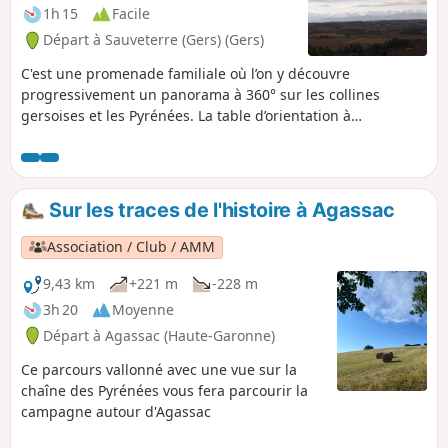
1h 15
Facile
Départ à Sauveterre (Gers) (Gers)
C'est une promenade familiale où l’on y découvre
progressivement un panorama à 360° sur les collines
gersoises et les Pyrénées. La table d’orientation à
Sauveterre offre un spectacle magique avec au premier
plan, la vallée de la Save et au second plan, la chaîne des
Pyrénées.
Sur les traces de l'histoire à Agassac
Association / Club / AMM
9,43 km
+221 m
-228 m
3h 20
Moyenne
Départ à Agassac (Haute-Garonne)
Ce parcours vallonné avec une vue sur la
chaîne des Pyrénées vous fera parcourir la
campagne autour d'Agassac