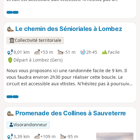
poursuivre la découverte de Lombez : deux autres
randonnées balisées vous sont proposées.
Le chemin des Sénioriales à Lombez
Collectivité territoriale
9,01 km
+53 m
-51 m
2h 45
Facile
Départ à Lombez (Gers)
Nous vous proposons ici une randonnée facile de 9 km. Il
vous faudra environ 2h30 pour réaliser cette boucle. Le
circuit est accessible aux vttistes. N'hésitez pas à poursuivre
la découverte de Lombez : deux autres randonnées balisées
vous sont proposées.
Promenade des Collines à Sauveterre
Visorandonneur
3,39 km
+109 m
-95 m