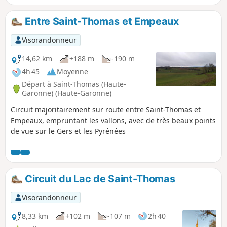
Entre Saint-Thomas et Empeaux
Visorandonneur
14,62 km
+188 m
-190 m
4h 45
Moyenne
Départ à Saint-Thomas (Haute-
Garonne) (Haute-Garonne)
Circuit majoritairement sur route entre Saint-Thomas et
Empeaux, empruntant les vallons, avec de très beaux points
de vue sur le Gers et les Pyrénées
Circuit du Lac de Saint-Thomas
Visorandonneur
8,33 km
+102 m
-107 m
2h 40