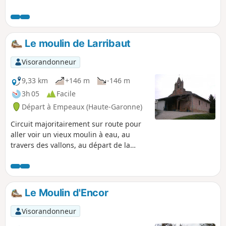
nature.À Polastron, en Arrats et Saves,
dans le Sud-Est du Gers, vous
découvrirez notamment des panoramas,
un magnifique ensemble paysager et le
Le moulin de Larribaut
village. À Samatan, marché au gras tous
les lundis matin.
Visorandonneur
9,33 km
+146 m
-146 m
3h 05
Facile
Départ à Empeaux (Haute-Garonne)
Circuit majoritairement sur route pour
aller voir un vieux moulin à eau, au
travers des vallons, au départ de la
mairie d'Empeaux avec un beau point
de vue à la Vigie d'Azimont.
Le Moulin d'Encor
Visorandonneur