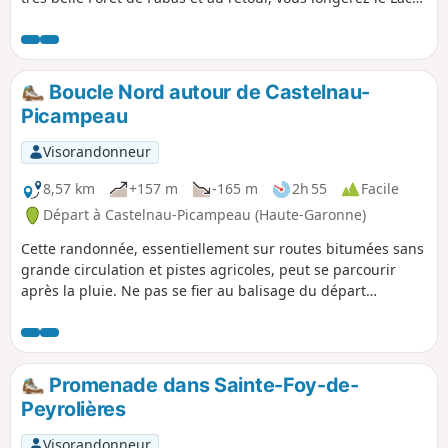
de Saint-André qui vaut à lui seul le coup d'oeil
Boucle Nord autour de Castelnau-
Picampeau
Visorandonneur
8,57 km
+157 m
-165 m
2h 55
Facile
Départ à Castelnau-Picampeau (Haute-Garonne)
Cette randonnée, essentiellement sur routes bitumées sans
grande circulation et pistes agricoles, peut se parcourir
après la pluie. Ne pas se fier au balisage du départ
indiquant un départ à gauche, il faut partir à droite. Le
balisage est tout relatif, car croisant plusieurs itinéraires, se
fier à l'application et au descriptif. Quelques beaux points
de vue, car le cheminement est sur une ligne de crête
Promenade dans Sainte-Foy-de-
Peyrolières
Visorandonneur