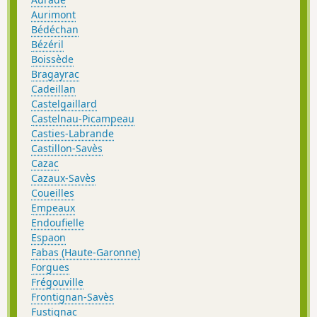
Aurimont
Bédéchan
Bézéril
Boissède
Bragayrac
Cadeillan
Castelgaillard
Castelnau-Picampeau
Casties-Labrande
Castillon-Savès
Cazac
Cazaux-Savès
Coueilles
Empeaux
Endoufielle
Espaon
Fabas (Haute-Garonne)
Forgues
Frégouville
Frontignan-Savès
Fustignac