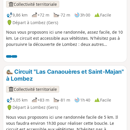
p
Collectivité territoriale
9,86 km
+72 m
-72 m
3h 00
Facile
Départ à Lombez (Gers)
Nous vous proposons ici une randonnée, assez facile, de 10
km. Le circuit est accessible aux vététistes. N'hésitez pas à
poursuivre la découverte de Lombez : deux autres
randonnées balisées vous sont proposées.
Circuit "Las Canaouères et Saint-Majan"
à Lombez
Collectivité territoriale
5,05 km
+83 m
-81 m
1h 40
Facile
Départ à Lombez (Gers)
Nous vous proposons ici une randonnée facile de 5 km. Il
vous faudra environ 1h30 pour réaliser cette boucle. Le
circuit est accessible aux vététistes. N'hésitez pas à