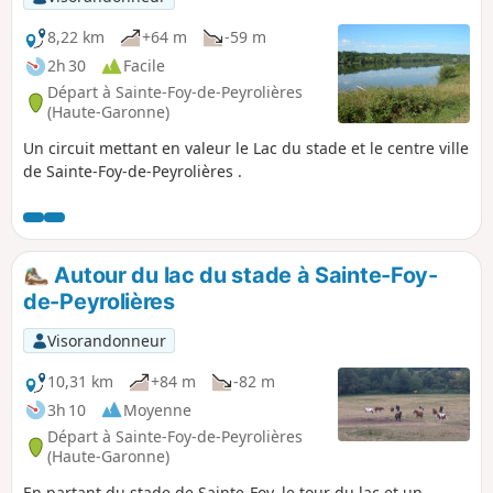
8,22 km
+64 m
-59 m
2h 30
Facile
Départ à Sainte-Foy-de-Peyrolières
(Haute-Garonne)
Un circuit mettant en valeur le Lac du stade et le centre ville
de Sainte-Foy-de-Peyrolières .
Autour du lac du stade à Sainte-Foy-
de-Peyrolières
Visorandonneur
10,31 km
+84 m
-82 m
3h 10
Moyenne
Départ à Sainte-Foy-de-Peyrolières
(Haute-Garonne)
En partant du stade de Sainte-Foy, le tour du lac et un