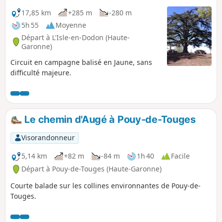
17,85 km
+285 m
-280 m
5h 55
Moyenne
Départ à L'Isle-en-Dodon (Haute-
Garonne)
Circuit en campagne balisé en Jaune, sans
difficulté majeure.
Le chemin d'Augé à Pouy-de-Touges
Visorandonneur
5,14 km
+82 m
-84 m
1h 40
Facile
Départ à Pouy-de-Touges (Haute-Garonne)
Courte balade sur les collines environnantes de Pouy-de-
Touges.