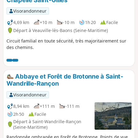
Visorandonneur
4,69 km
+10 m
-10 m
1h 20
Facile
Départ à Veauville-lès-Baons (Seine-Maritime)
Circuit familial en toute sécurité, très majoritairement sur
des chemins.
Abbaye et Forêt de Brotonne à Saint-
Wandrille-Rançon
Visorandonneur
8,94 km
+111 m
-111 m
2h 50
Facile
Départ à Saint-Wandrille-Rançon
(Seine-Maritime)
Randonnée ombragée en Forêt de Brotonne. Points de vue