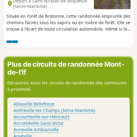
Départ à Saint-Nicolas-de-Bliquetuit
(Seine-Maritime)
Située en Forêt de Brotonne, cette randonnée emprunte des
chemins faciles sous les sapins ou en lisière de forêt. Elle se
trouve à l'écart de toute circulation automobile, même si le
départ est proche du Pont de Brotonne. C'est donc une
sortie nature.
Plus de circuits de randonnée Mont-
de-l'If
Découvrez aussi les circuits de randonnée des communes
à proximité
Allouville-Bellefosse
Amfreville-les-Champs (Seine-Maritime)
Ancourteville-sur-Héricourt
Ancretiéville-Saint-Victor
Anneville-Ambourville
Anvéville