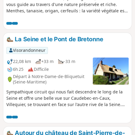
vous guide au travers d'une nature préservée et riche.
Menthes, tanaisie, origan, cerfeuils : la variété végétale est
incroyable ! En majorité à l'ombre, ce qui est appréciable
par temps chaud. Vous découvrez d'abord le bord de la
Seine en suivant son cours, puis vous vous enfoncez vers la
campagne et la forêt avant de redescendre par de
La Seine et le Pont de Bretonne
charmantes petites routes vers le point de départ.
Visorandonneur
22,08 km
+33 m
-33 m
6h 25
Difficile
Départ à Notre-Dame-de-Bliquetuit
(Seine-Maritime)
Sympathique circuit qui nous fait descendre le long de la
Seine et offre une belle vue sur Caudebec-en-Caux,
Villequier, se trouvant en face sur l'autre rive de la Seine.
Pour rejoindre, ensuite, l'orée de la Forêt de Brotonne.
Autour du château de Saint-Pierre-de-