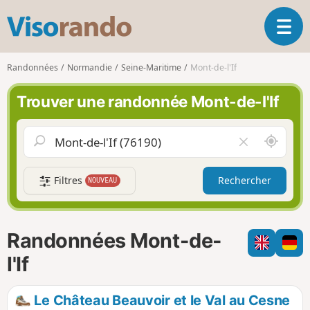
V
O
i
u
s
v
o
Randonnées
Normandie
Seine-Maritime
Mont-de-l'If
r
r
i
a
Trouver une randonnée Mont-de-l'If
r
n
l
d
a
o
A
V
n
u
i
a
t
d
v
Filtres
Rechercher
NOUVEAU
o
e
i
u
r
g
r
l
a
d
e
Randonnées Mont-de-
t
e
c
i
m
h
l'If
o
o
a
n
i
m
Le Château Beauvoir et le Val au Cesne
p