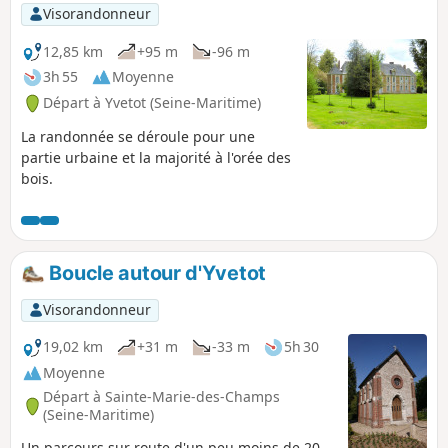
Visorandonneur
12,85 km
+95 m
-96 m
3h 55
Moyenne
Départ à Yvetot (Seine-Maritime)
La randonnée se déroule pour une
partie urbaine et la majorité à l'orée des
bois.
Boucle autour d'Yvetot
Visorandonneur
19,02 km
+31 m
-33 m
5h 30
Moyenne
Départ à Sainte-Marie-des-Champs
(Seine-Maritime)
Un parcours sur route d'un peu moins de 20