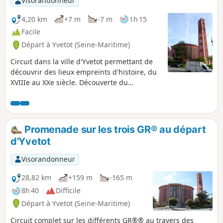
Visorandonneur
4,20 km
+7 m
-7 m
1h 15
Facile
Départ à Yvetot (Seine-Maritime)
Circuit dans la ville d'Yvetot permettant de
découvrir des lieux empreints d'histoire, du
XVIIIe au XXe siècle. Découverte du
patrimoine d'Yvetot, possible d'effectuer le
parcours comme une balade avec des
enfants, des personnes âgées où des
personnes à mobilités réduites.
Promenade sur les trois GR® au départ
d'Yvetot
Visorandonneur
28,82 km
+159 m
-165 m
8h 40
Difficile
Départ à Yvetot (Seine-Maritime)
Circuit complet sur les différents GR®® au travers des