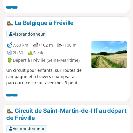
fassent connaissance avec une carte.
La Belgique à Fréville
Visorandonneur
7,60 km
+102 m
-108 m
2h 30
Facile
Départ à Fréville (Seine-Maritime)
Un circuit pour enfants, sur routes de
campagne et à travers champs. J'ai
parcouru ce circuit avec mes 3 petits
enfants de 3 ans et 8 ans pour la
détente et pour qu'ils fassent
connaissance avec une carte.
Circuit de Saint-Martin-de-l'If au départ
de Fréville
Visorandonneur