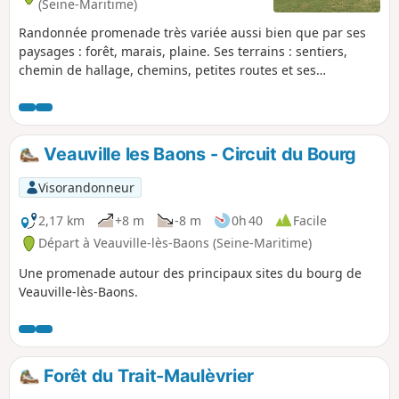
(Seine-Maritime)
Randonnée promenade très variée aussi bien que par ses
paysages : forêt, marais, plaine. Ses terrains : sentiers,
chemin de hallage, chemins, petites routes et ses
curiosités : abbaye, collégiale, église, hameaux, village et
bourg.
Veauville les Baons - Circuit du Bourg
Visorandonneur
2,17 km
+8 m
-8 m
0h 40
Facile
Départ à Veauville-lès-Baons (Seine-Maritime)
Une promenade autour des principaux sites du bourg de
Veauville-lès-Baons.
Forêt du Trait-Maulèvrier