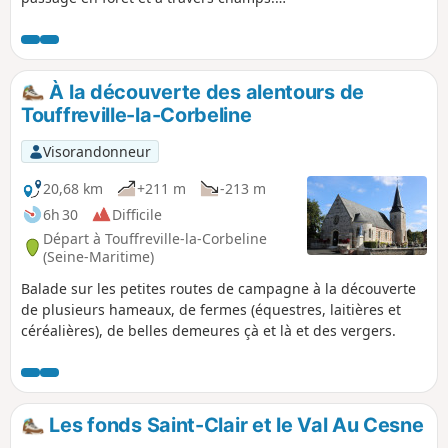
Traversée de jolies petits villages de la
campagne Cauchoise.
À la découverte des alentours de
Touffreville-la-Corbeline
Visorandonneur
20,68 km
+211 m
-213 m
6h 30
Difficile
Départ à Touffreville-la-Corbeline
(Seine-Maritime)
Balade sur les petites routes de campagne à la découverte
de plusieurs hameaux, de fermes (équestres, laitières et
céréalières), de belles demeures çà et là et des vergers.
Les fonds Saint-Clair et le Val Au Cesne