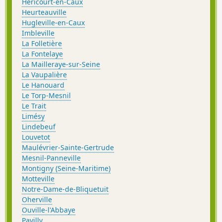
Héricourt-en-Caux
Heurteauville
Hugleville-en-Caux
Imbleville
La Folletière
La Fontelaye
La Mailleraye-sur-Seine
La Vaupalière
Le Hanouard
Le Torp-Mesnil
Le Trait
Limésy
Lindebeuf
Louvetot
Maulévrier-Sainte-Gertrude
Mesnil-Panneville
Montigny (Seine-Maritime)
Motteville
Notre-Dame-de-Bliquetuit
Oherville
Ouville-l'Abbaye
Pavilly