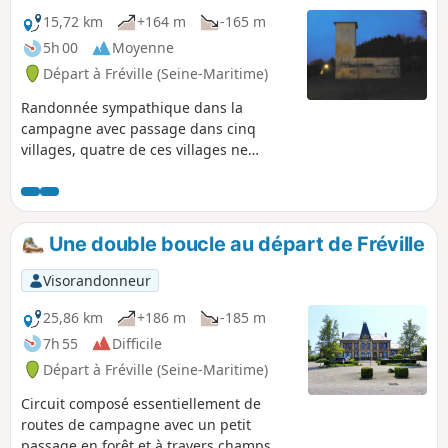
15,72 km
+164 m
-165 m
5h 00
Moyenne
Départ à Fréville (Seine-Maritime)
Randonnée sympathique dans la
campagne avec passage dans cinq
villages, quatre de ces villages ne
constituant plus qu'une seule
commune. Les communes de Fréville,
Mont-de-l'If, La Folletière, Betteville,
fusionnent le 1er janvier 2016 pour
Une double boucle au départ de Fréville
former la commune nouvelle de Saint-
Martin-de-l'If et prennent à cette date le
Visorandonneur
statut de communes déléguées.
25,86 km
+186 m
-185 m
7h 55
Difficile
Départ à Fréville (Seine-Maritime)
Circuit composé essentiellement de
routes de campagne avec un petit
passage en forêt et à travers champs.