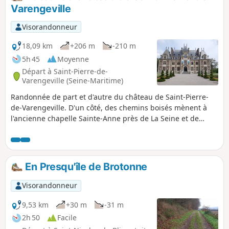
Varengeville
Visorandonneur
18,09 km
+206 m
-210 m
5h 45
Moyenne
Départ à Saint-Pierre-de-
Varengeville (Seine-Maritime)
Randonnée de part et d'autre du château de Saint-Pierre-
de-Varengeville. D'un côté, des chemins boisés mènent à
l'ancienne chapelle Sainte-Anne près de La Seine et de
l'autre, les plaines permettent de rejoindre la vallée de
l'Austreberthe. En chemin, le vallon à la sortie du hameau
de Candos offre de très jolis points de vue.
En Presqu'île de Brotonne
Visorandonneur
9,53 km
+30 m
-31 m
2h 50
Facile