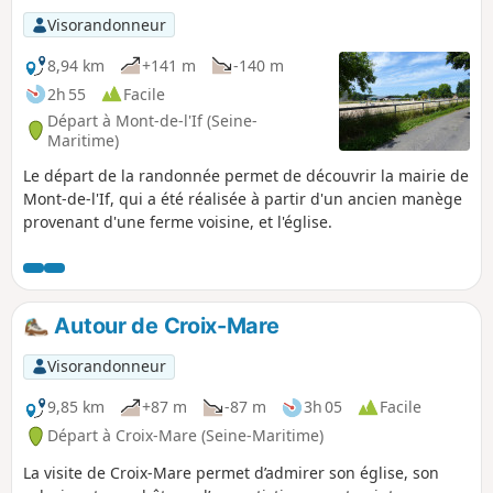
Visorandonneur
8,94 km
+141 m
-140 m
2h 55
Facile
Départ à Mont-de-l'If (Seine-
Maritime)
Le départ de la randonnée permet de découvrir la mairie de
Mont-de-l'If, qui a été réalisée à partir d'un ancien manège
provenant d'une ferme voisine, et l'église.
Autour de Croix-Mare
Visorandonneur
9,85 km
+87 m
-87 m
3h 05
Facile
Départ à Croix-Mare (Seine-Maritime)
La visite de Croix-Mare permet d’admirer son église, son