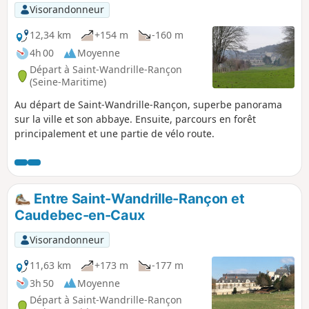
Visorandonneur
12,34 km
+154 m
-160 m
4h 00
Moyenne
Départ à Saint-Wandrille-Rançon
(Seine-Maritime)
Au départ de Saint-Wandrille-Rançon, superbe panorama
sur la ville et son abbaye. Ensuite, parcours en forêt
principalement et une partie de vélo route.
Entre Saint-Wandrille-Rançon et
Caudebec-en-Caux
Visorandonneur
11,63 km
+173 m
-177 m
3h 50
Moyenne
Départ à Saint-Wandrille-Rançon