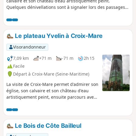
calvaire et son château d’eau artistiquement peint.
Quelques dénivellations sont à signaler lors des passages
dans les bois. Soyez prudents pour les traversées des
routes départementales.
Le plateau Yvelin à Croix-Mare
Visorandonneur
7,09 km
+71 m
-71 m
2h 15
Facile
Départ à Croix-Mare (Seine-Maritime)
La visite de Croix-Mare permet d'admirer son
église, son calvaire et son château d'eau
artistiquement peint, ensuite parcours avec
quelques dénivellations lors du passage
dans les bois.
Le Bois de Côte Bailleul