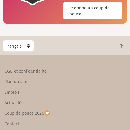
Je donne un coup de
pouce
C
R
h
e
o
t
i
o
s
CGU et confidentialité
u
i
r
s
Plan du site
e
s
n
e
Emplois
h
z
Actualités
a
u
u
n
Coup de pouce 2026
t
p
a
Contact
y