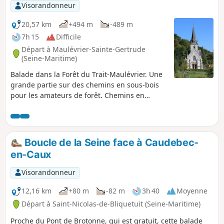
Visorandonneur
20,57 km
+494 m
-489 m
7h 15
Difficile
Départ à Maulévrier-Sainte-Gertrude
(Seine-Maritime)
Balade dans la Forêt du Trait-Maulévrier. Une
grande partie sur des chemins en sous-bois
pour les amateurs de forêt. Chemins en
grande partie très agréable.
Boucle de la Seine face à Caudebec-
en-Caux
Visorandonneur
12,16 km
+80 m
-82 m
3h 40
Moyenne
Départ à Saint-Nicolas-de-Bliquetuit (Seine-Maritime)
Proche du Pont de Brotonne, qui est gratuit, cette balade