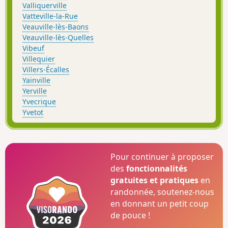
Valliquerville
Vatteville-la-Rue
Veauville-lès-Baons
Veauville-lès-Quelles
Vibeuf
Villequier
Villers-Écalles
Yainville
Yerville
Yvecrique
Yvetot
Pour continuer à proposer
des
fonctionnalités
gratuites et pratiques
en
randonnée, soutenez-nous
en donnant un petit coup
de pouce !