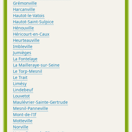
Grémonville
Harcanville
Hautot-le-Vatois
Hautot-Saint-Sulpice
Hénouville
Héricourt-en-Caux
Heurteauville
Imbleville
Jumièges
La Fontelaye
La Mailleraye-sur-Seine
Le Torp-Mesnil
Le Trait
Limésy
Lindebeuf
Louvetot
Maulévrier-Sainte-Gertrude
Mesnil-Panneville
Mont-de-l'If
Motteville
Norville