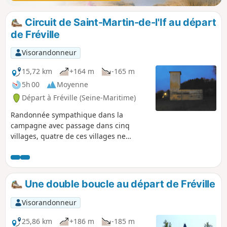
Circuit de Saint-Martin-de-l'If au départ
de Fréville
Visorandonneur
15,72 km
+164 m
-165 m
5h 00
Moyenne
Départ à Fréville (Seine-Maritime)
Randonnée sympathique dans la
campagne avec passage dans cinq
villages, quatre de ces villages ne
constituant plus qu'une seule
commune. Les communes de Fréville,
Mont-de-l'If, La Folletière, Betteville,
fusionnent le 1er janvier 2016 pour
Une double boucle au départ de Fréville
former la commune nouvelle de Saint-
Martin-de-l'If et prennent à cette date le
Visorandonneur
statut de communes déléguées.
25,86 km
+186 m
-185 m