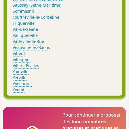
Saussay (Seine-Maritime)
Sommesnil
Touffreville-la-Corbeline
Triquerville
Val-de-Saâne
Valliquerville
Vatteville-la-Rue
Veauville-lès-Baons
Vibeuf
Villequier
Villers-Écalles
Yainville
Yerville
Yvecrique
Yvetot
Pour continuer à proposer
des
fonctionnalités
gratuites et pratiques
en