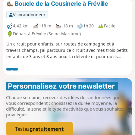
Boucle de la Cousinerie à Fréville
Visorandonneur
4,42 km
+18 m
-18 m
1h 20
Facile
Départ à Fréville (Seine-Maritime)
Un circuit pour enfants, sur routes de campagne et à
travers champs. J'ai parcouru ce circuit avec mes trois petits
enfants de 3 ans et 8 ans pour la détente et pour qu'ils
fassent connaissance avec une carte.
Personnalisez votre newsletter 
Chaque semaine, recevez des idées de randonnées qui
vous correspondent : choisissez la durée moyenne, la
difficulté, la zone et le type d’activités que vous souhaitez
privilégier.
Testez
gratuitement