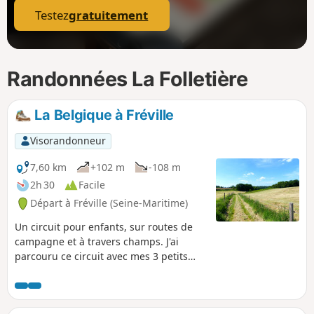
Testez
gratuitement
Randonnées La Folletière
La Belgique à Fréville
Visorandonneur
7,60 km
+102 m
-108 m
2h 30
Facile
Départ à Fréville (Seine-Maritime)
Un circuit pour enfants, sur routes de
campagne et à travers champs. J'ai
parcouru ce circuit avec mes 3 petits
enfants de 3 ans et 8 ans pour la
détente et pour qu'ils fassent
connaissance avec une carte.