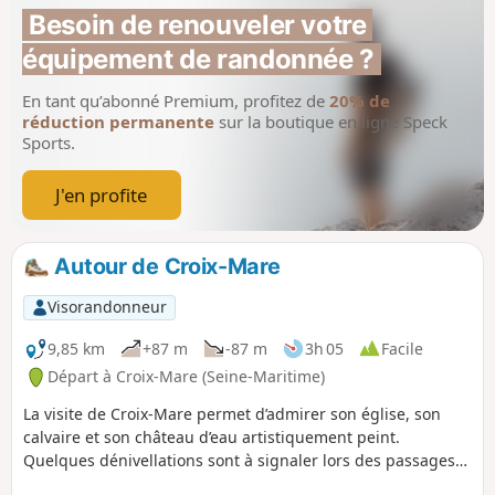
Besoin de renouveler votre 
équipement de randonnée ?
En tant qu’abonné Premium, profitez de
20% de
réduction permanente
sur la boutique en ligne Speck
Sports.
J'en profite
Autour de Croix-Mare
Visorandonneur
9,85 km
+87 m
-87 m
3h 05
Facile
Départ à Croix-Mare (Seine-Maritime)
La visite de Croix-Mare permet d’admirer son église, son
calvaire et son château d’eau artistiquement peint.
Quelques dénivellations sont à signaler lors des passages
dans les bois. Soyez prudents pour les traversées des