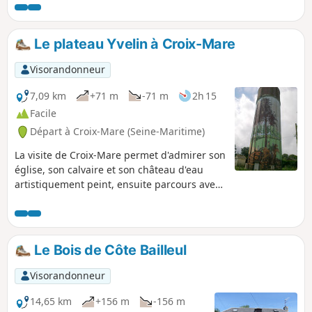
routes départementales.
Le plateau Yvelin à Croix-Mare
Visorandonneur
7,09 km
+71 m
-71 m
2h 15
Facile
Départ à Croix-Mare (Seine-Maritime)
La visite de Croix-Mare permet d'admirer son
église, son calvaire et son château d'eau
artistiquement peint, ensuite parcours avec
quelques dénivellations lors du passage
dans les bois.
Le Bois de Côte Bailleul
Visorandonneur
14,65 km
+156 m
-156 m