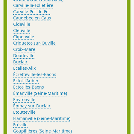
Carville-la-Folletière
Carville-Pot-de-Fer
Caudebec-en-Caux
Cideville
Cleuville
Cliponville
Criquetot-sur-Ouville
Croix-Mare
Doudeville
Duclair
Écalles-Alix
Écretteville-lès-Baons
Ectot-l'Auber
Ectot-lès-Baons
Émanville (Seine-Maritime)
Envronville
Épinay-sur-Duclair
Étoutteville
Flamanville (Seine-Maritime)
Fréville
Goupillières (Seine-Maritime)