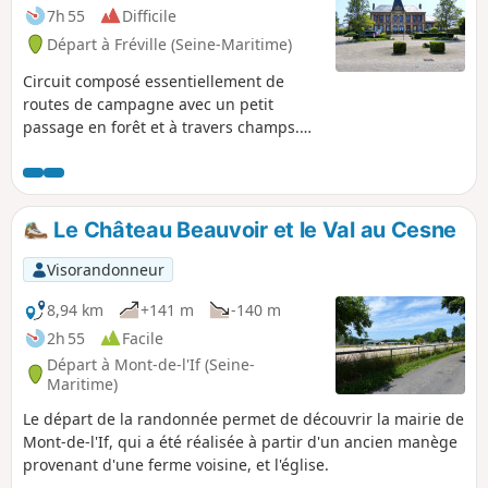
7h 55
Difficile
Départ à Fréville (Seine-Maritime)
Circuit composé essentiellement de
routes de campagne avec un petit
passage en forêt et à travers champs.
Traversée de jolies petits villages de la
campagne Cauchoise.
Le Château Beauvoir et le Val au Cesne
Visorandonneur
8,94 km
+141 m
-140 m
2h 55
Facile
Départ à Mont-de-l'If (Seine-
Maritime)
Le départ de la randonnée permet de découvrir la mairie de
Mont-de-l'If, qui a été réalisée à partir d'un ancien manège
provenant d'une ferme voisine, et l'église.