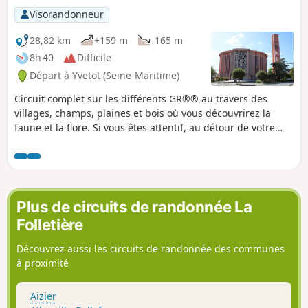
Visorandonneur
28,82 km
+159 m
-165 m
8h 40
Difficile
Départ à Yvetot (Seine-Maritime)
Circuit complet sur les différents GR®® au travers des
villages, champs, plaines et bois où vous découvrirez la
faune et la flore. Si vous êtes attentif, au détour de votre
chemin, vous pourrez surprendre, lapins de garenne,
lièvres, perdrix et chevreuils.
Plus de circuits de randonnée La
Folletière
Découvrez aussi les circuits de randonnée des communes
à proximité
Aizier