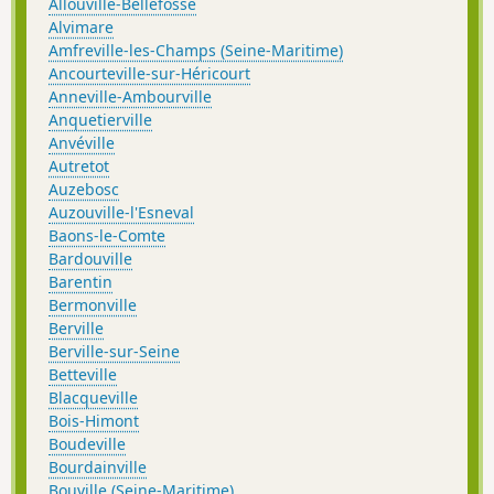
Allouville-Bellefosse
Alvimare
Amfreville-les-Champs (Seine-Maritime)
Ancourteville-sur-Héricourt
Anneville-Ambourville
Anquetierville
Anvéville
Autretot
Auzebosc
Auzouville-l'Esneval
Baons-le-Comte
Bardouville
Barentin
Bermonville
Berville
Berville-sur-Seine
Betteville
Blacqueville
Bois-Himont
Boudeville
Bourdainville
Bouville (Seine-Maritime)