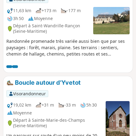
11,63 km
+173 m
-177 m
3h 50
Moyenne
Départ à Saint-Wandrille-Rançon
(Seine-Maritime)
Randonnée promenade très variée aussi bien que par ses
paysages : forêt, marais, plaine. Ses terrains : sentiers,
chemin de hallage, chemins, petites routes et ses
curiosités : abbaye, collégiale, église, hameaux, village et
bourg.
Boucle autour d'Yvetot
Visorandonneur
19,02 km
+31 m
-33 m
5h 30
Moyenne
Départ à Sainte-Marie-des-Champs
(Seine-Maritime)
Un parcours sur route d'un peu moins de 20