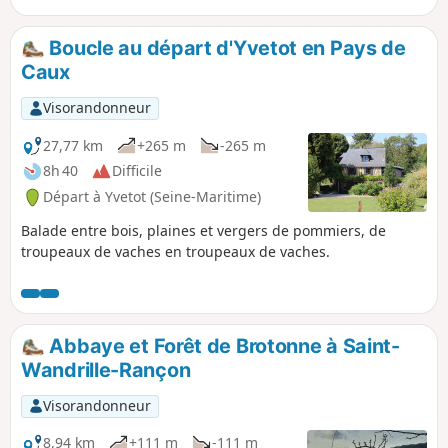
Boucle au départ d'Yvetot en Pays de
Caux
Visorandonneur
27,77 km
+265 m
-265 m
8h 40
Difficile
Départ à Yvetot (Seine-Maritime)
Balade entre bois, plaines et vergers de pommiers, de
troupeaux de vaches en troupeaux de vaches.
Abbaye et Forêt de Brotonne à Saint-
Wandrille-Rançon
Visorandonneur
8,94 km
+111 m
-111 m