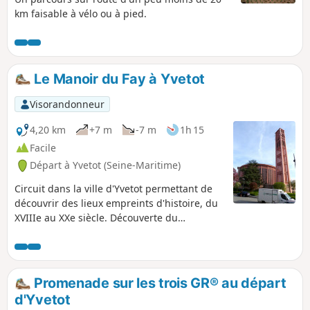
km faisable à vélo ou à pied.
Le Manoir du Fay à Yvetot
Visorandonneur
4,20 km
+7 m
-7 m
1h 15
Facile
Départ à Yvetot (Seine-Maritime)
Circuit dans la ville d'Yvetot permettant de
découvrir des lieux empreints d'histoire, du
XVIIIe au XXe siècle. Découverte du
patrimoine d'Yvetot, possible d'effectuer le
parcours comme une balade avec des
enfants, des personnes âgées où des
personnes à mobilités réduites.
Promenade sur les trois GR® au départ
d'Yvetot