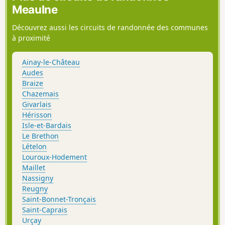
Meaulne
Découvrez aussi les circuits de randonnée des communes
à proximité
Ainay-le-Château
Audes
Braize
Chazemais
Givarlais
Hérisson
Isle-et-Bardais
Le Brethon
Lételon
Louroux-Hodement
Maillet
Nassigny
Reugny
Saint-Bonnet-Tronçais
Saint-Caprais
Urçay