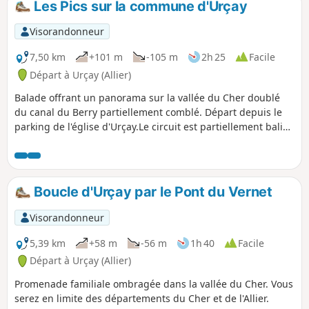
Les Pics sur la commune d'Urçay
Visorandonneur
7,50 km
+101 m
-105 m
2h 25
Facile
Départ à Urçay (Allier)
Balade offrant un panorama sur la vallée du Cher doublé
du canal du Berry partiellement comblé. Départ depuis le
parking de l'église d'Urçay.Le circuit est partiellement balisé
de trait jaune.
Boucle d'Urçay par le Pont du Vernet
Visorandonneur
5,39 km
+58 m
-56 m
1h 40
Facile
Départ à Urçay (Allier)
Promenade familiale ombragée dans la vallée du Cher. Vous
serez en limite des départements du Cher et de l'Allier.