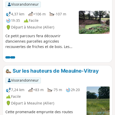
Visorandonneur
4,37 km
+106 m
-107 m
1h 35
Facile
Départ à Meaulne (Allier)
Ce petit parcours fera découvrir
d’anciennes parcelles agricoles
recouvertes de friches et de bois. Les
vestiges de murets et un ancien verger
rappellent qu'une activité paysanne se
déroulait sur ces terres.
Sur les hauteurs de Meaulne-Vitray
Visorandonneur
7,24 km
+83 m
-75 m
2h 20
Facile
Départ à Meaulne (Allier)
Cette promenade emprunte des routes