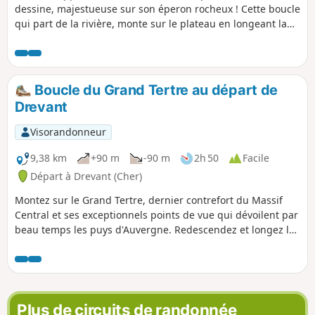
dessine, majestueuse sur son éperon rocheux ! Cette boucle
qui part de la rivière, monte sur le plateau en longeant la
forteresse qui fait la réputation de ce petit village médiéval
niché en bord d’Aumance, pour rallier le hameau de
Châteloy, ancien site Gaulois, avant de revenir à Hérisson en
longeant la rivière.
Boucle du Grand Tertre au départ de
Drevant
Visorandonneur
9,38 km
+90 m
-90 m
2h 50
Facile
Départ à Drevant (Cher)
Montez sur le Grand Tertre, dernier contrefort du Massif
Central et ses exceptionnels points de vue qui dévoilent par
beau temps les puys d'Auvergne. Redescendez et longez le
Canal de Berry avant de rejoindre la Petite Cité de Caractère
de Drevant.
Plus de circuits de randonnée