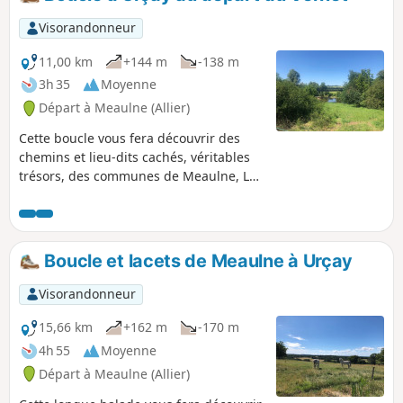
forestières vous surprendront par les
différents paysages qu'offre la Forêt de
Visorandonneur
Tronçais à chaque étape de son
exploitation.
11,00 km
+144 m
-138 m
3h 35
Moyenne
Départ à Meaulne (Allier)
Cette boucle vous fera découvrir des
chemins et lieu-dits cachés, véritables
trésors, des communes de Meaulne, La
Perche et Urçay.
Boucle et lacets de Meaulne à Urçay
Visorandonneur
15,66 km
+162 m
-170 m
4h 55
Moyenne
Départ à Meaulne (Allier)