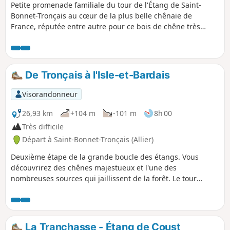
Petite promenade familiale du tour de l'Étang de Saint-
Bonnet-Tronçais au cœur de la plus belle chênaie de
France, réputée entre autre pour ce bois de chêne très
recherché pour la fabrication de tonneaux pour les grands
vignobles. Vous découvrirez de magnifiques chênes au fut
parfaitement rectilignes.
De Tronçais à l'Isle-et-Bardais
Visorandonneur
26,93 km
+104 m
-101 m
8h 00
Très difficile
Départ à Saint-Bonnet-Tronçais (Allier)
Deuxième étape de la grande boucle des étangs. Vous
découvrirez des chênes majestueux et l'une des
nombreuses sources qui jaillissent de la forêt. Le tour
complet de l'Étang de Saint-Bonnet-de-Tronçais vous
comblera par sa faune et sa flore. De longs chemins au
cœur de la forêt et la partie Ouest de l'étang de Pirot
clôturera cette randonnée.
La Tranchasse - Étang de Coust