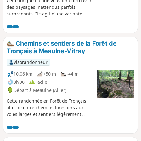
Cette longue balade vous fera découvrir
des paysages inattendus parfois
surprenants. Il s'agit d'une variante
allongée de randonnées déjà proposées
comme : La Boucle du Vernet et La
Boucle d'Urçay. La voie verte,
nouvellement réhabilitée par des pistes
Chemins et sentiers de la Forêt de
cyclable et pédestre, est dans le
Tronçais à Meaulne-Vitray
parcours et donne une ambiance très
particulière à la fin de parcours.
Visorandonneur
10,06 km
+50 m
-44 m
3h 00
Facile
Départ à Meaulne (Allier)
Cette randonnée en Forêt de Tronçais
alterne entre chemins forestiers aux
voies larges et sentiers légèrement
herbeux mais bien dégagés. Vous
passerez devant le fond Begault,
observerez les différents stades de
l'exploitation forestière.