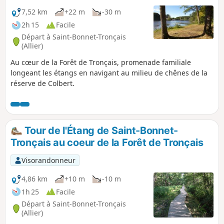
7,52 km
+22 m
-30 m
2h 15
Facile
Départ à Saint-Bonnet-Tronçais
(Allier)
Au cœur de la Forêt de Tronçais, promenade familiale
longeant les étangs en navigant au milieu de chênes de la
réserve de Colbert.
Tour de l'Étang de Saint-Bonnet-
Tronçais au coeur de la Forêt de Tronçais
Visorandonneur
4,86 km
+10 m
-10 m
1h 25
Facile
Départ à Saint-Bonnet-Tronçais
(Allier)