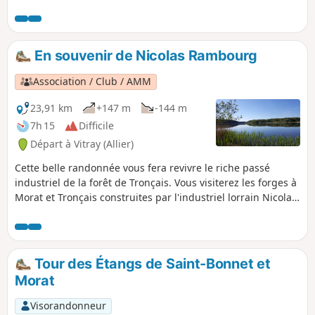
En souvenir de Nicolas Rambourg
Association / Club / AMM
23,91 km
+147 m
-144 m
7h 15
Difficile
Départ à Vitray (Allier)
Cette belle randonnée vous fera revivre le riche passé
industriel de la forêt de Tronçais. Vous visiterez les forges à
Morat et Tronçais construites par l'industriel lorrain Nicolas
Rambourg et les 4 étangs (Saint-Bonnet, Morat, Tronçais,
Saloup), qu'il créât pour les faire fonctionner. Un clin d’œil
industriel au cœur de la plus belle chênaie de France.
Tour des Étangs de Saint-Bonnet et
Morat
Visorandonneur