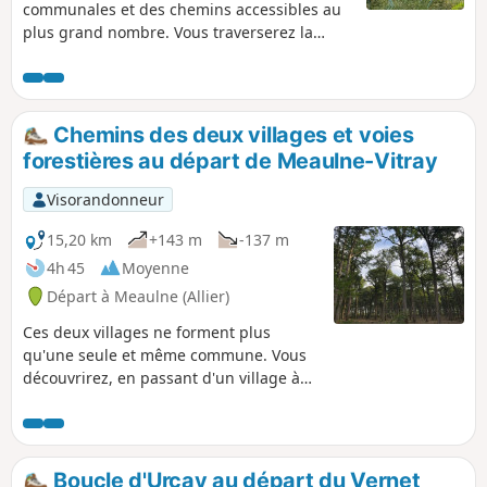
communales et des chemins accessibles au
plus grand nombre. Vous traverserez la
Forêt Domaniale de Tronçais et parcourrez
des chemins du bocage bourbonnais.
Chemins des deux villages et voies
forestières au départ de Meaulne-Vitray
Visorandonneur
15,20 km
+143 m
-137 m
4h 45
Moyenne
Départ à Meaulne (Allier)
Ces deux villages ne forment plus
qu'une seule et même commune. Vous
découvrirez, en passant d'un village à
l'autre des chemins peu connus qui
contrasteront avec les grandes voies
forestières, rectilignes de la Forêt de
Tronçais. Pour autant, ces longues voies
Boucle d'Urçay au départ du Vernet