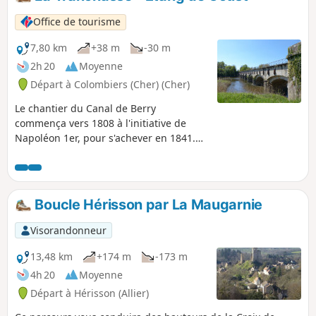
Office de tourisme
7,80 km
+38 m
-30 m
2h 20
Moyenne
Départ à Colombiers (Cher) (Cher)
Le chantier du Canal de Berry
commença vers 1808 à l'initiative de
Napoléon 1er, pour s'achever en 1841.
C'est en 1830 qu'il prendra son nom
actuel "Canal de Berry". Sa création a
exigé entre autre, l'installation de 115
écluses soit une tous les trois
Boucle Hérisson par La Maugarnie
Kilomètres. Il est constitué de trois
branches qui se rejoignent à Fontblisse
Visorandonneur
c'est à dire le point 0. De nombreuses
péniches circulaient transportant
13,48 km
+174 m
-173 m
grains, bois et minerais de fer. Le Canal
4h 20
Moyenne
sera déclassé en 1955.
Départ à Hérisson (Allier)