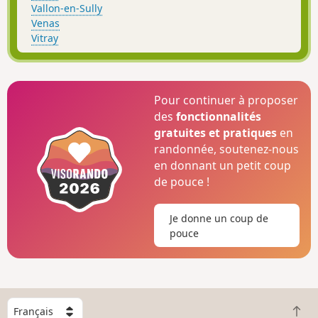
Vallon-en-Sully
Venas
Vitray
Pour continuer à proposer
des
fonctionnalités
gratuites et pratiques
en
randonnée, soutenez-nous
en donnant un petit coup
de pouce !
Je donne un coup de
pouce
C
R