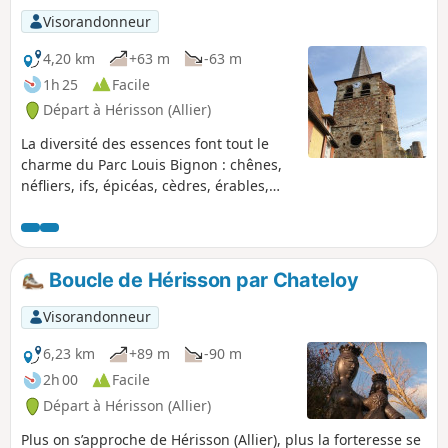
Visorandonneur
4,20 km
+63 m
-63 m
1h 25
Facile
Départ à Hérisson (Allier)
La diversité des essences font tout le
charme du Parc Louis Bignon : chênes,
néfliers, ifs, épicéas, cèdres, érables,
saules, aulnes, acacias, mahonias,
corètes du Japon, bouleaux, etc. Les
vestiges de la forteresse perchée sur un
rocher, s'élèvent au-dessus des toits
Boucle de Hérisson par Chateloy
dominant l'Aumance dont le cours
protège naturellement le promontoire
Visorandonneur
fortifié.
6,23 km
+89 m
-90 m
2h 00
Facile
Départ à Hérisson (Allier)
Plus on s’approche de Hérisson (Allier), plus la forteresse se