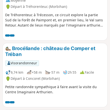
Moyenne
Départ à Tréhorenteuc (Morbihan)
De Tréhorenteuc à Trécesson, ce circuit explore la partie
Sud de la Forêt de Paimpont et, en premier lieu, le Val sans
Retour. Autant de lieux marqués par l'imaginaire arthurien
et qui constituent un magnifique cadre pour une balade en
grande partie forestière. Attention, en période de chasse,
certaines parties du circuit peuvent être interdites à la
randonnée.
Brocéliande : château de Comper et
Tréban
Visorandonneur
9,74 km
+58 m
-57 m
2h 55
Facile
Départ à Concoret (Morbihan)
Petite randonnée sympathique à faire avant la visite du
Centre Imaginaire Arthurien.