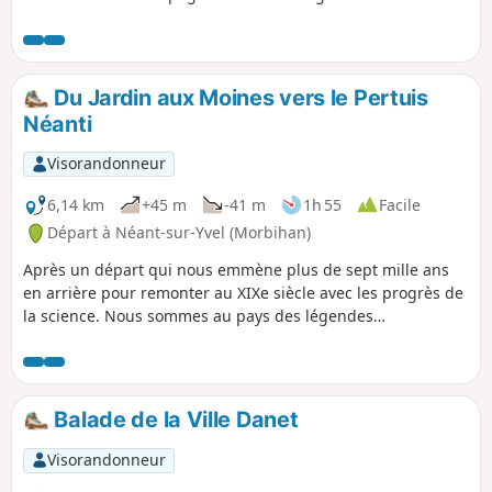
accessible et ressourçante. Une vraie parenthèse bucolique
à savourer. ⚠️ 06/06/2025 : Itinéraire modifié pour éviter
propriété privée.
Du Jardin aux Moines vers le Pertuis
Néanti
Visorandonneur
6,14 km
+45 m
-41 m
1h 55
Facile
Départ à Néant-sur-Yvel (Morbihan)
Après un départ qui nous emmène plus de sept mille ans
en arrière pour remonter au XIXe siècle avec les progrès de
la science. Nous sommes au pays des légendes
arthuriennes et des chevaliers de la Table Ronde. Une
surprise peut surgir à chaque tournant.
Balade de la Ville Danet
Visorandonneur