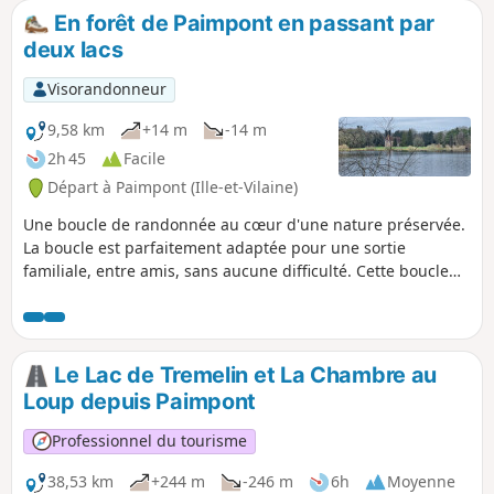
En forêt de Paimpont en passant par
deux lacs
Visorandonneur
9,58 km
+14 m
-14 m
2h 45
Facile
Départ à Paimpont (Ille-et-Vilaine)
Une boucle de randonnée au cœur d'une nature préservée.
La boucle est parfaitement adaptée pour une sortie
familiale, entre amis, sans aucune difficulté. Cette boucle
présente un passage à proximité d'une grotte en début de
parcours et une belle vue sur le Château de Brocéliande au
niveau de l’Étang du Pas du Houx à mi-parcours.
Le Lac de Tremelin et La Chambre au
Loup depuis Paimpont
Professionnel du tourisme
38,53 km
+244 m
-246 m
6h
Moyenne