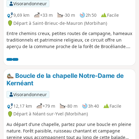
Visorandonneur
9,69 km
+33 m
-30 m
2h 50
Facile
Départ à Saint-Brieuc-de-Mauron (Morbihan)
Entre chemins creux, petites routes de campagne, hameaux
traditionnels et patrimoine religieux, ce circuit offre un
aperçu de la commune proche de la forêt de Brocéliande.
Le parcours alterne entre sentiers bocagers, chemins
agricoles, petites routes peu fréquentées, passages près du
patrimoine bâti local. Randonnée sans difficulté majeure,
avec un relief doux et quelques légères montées.
Boucle de la chapelle Notre-Dame de
Kernéant
Visorandonneur
12,17 km
+79 m
-80 m
3h 40
Facile
Départ à Néant-sur-Yvel (Morbihan)
Au départ d’une chapelle, partez pour une boucle en pleine
nature. Forêt paisible, ruisseau chantant et campagne
sereine vous accompagnent tout au long de cette balade