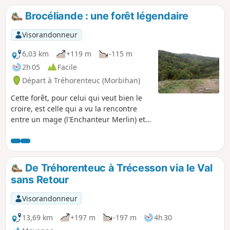
Brocéliande : une forêt légendaire
Visorandonneur
6,03 km
+119 m
-115 m
2h 05
Facile
Départ à Tréhorenteuc (Morbihan)
Cette forêt, pour celui qui veut bien le
croire, est celle qui a vu la rencontre
entre un mage (l'Enchanteur Merlin) et
une fée (la Fée Viviane). Pour le même
randonneur, elle est aussi le lieu de
rencontre des chevaliers d'Arthur autour
de la Table Ronde. Enfin, le promeneur
De Tréhorenteuc à Trécesson via le Val
verra-t-il les fées qui se mirent dans
sans Retour
l'eau ? avant de rencontrer la Fée
Morgane qui enferme dans une prison
Visorandonneur
d'air impénétrable (le Val sans Retour)
tous les chevaliers infidèles à leur
13,69 km
+197 m
-197 m
4h 30
serment d'amour. Vaste programme.