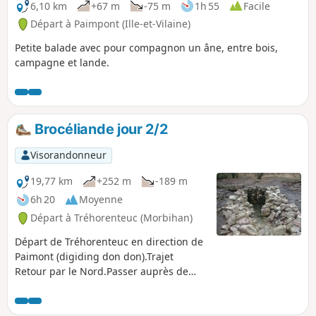
6,10 km
+67 m
-75 m
1h 55
Facile
Départ à Paimpont (Ille-et-Vilaine)
Petite balade avec pour compagnon un âne, entre bois,
campagne et lande.
Brocéliande jour 2/2
Visorandonneur
19,77 km
+252 m
-189 m
6h 20
Moyenne
Départ à Tréhorenteuc (Morbihan)
Départ de Tréhorenteuc en direction de
Paimont (digiding don don).Trajet
Retour par le Nord.Passer auprès de
merveilles de la forêt.