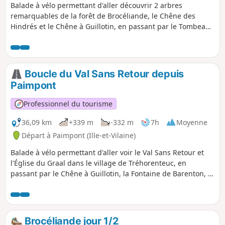
Balade à vélo permettant d'aller découvrir 2 arbres
remarquables de la forêt de Brocéliande, le Chêne des
Hindrés et le Chêne à Guillotin, en passant par le Tombeau
de Merlin, la Fontaine de Jouvence et le château de Comper.
Boucle du Val Sans Retour depuis
Paimpont
Professionnel du tourisme
36,09 km
+339 m
-332 m
7h
Moyenne
Départ à Paimpont (Ille-et-Vilaine)
Balade à vélo permettant d'aller voir le Val Sans Retour et
l'Église du Graal dans le village de Tréhorenteuc, en
passant par le Chêne à Guillotin, la Fontaine de Barenton, la
Table Ronde des Nouveaux Chevaliers et le tumulus du
Jardin au Moine.
Brocéliande jour 1/2