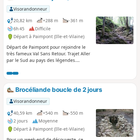
Visorandonneur
20,82 km
+288 m
-361 m
6h 45
Difficile
Départ à Paimpont (Ille-et-Vilaine)
Départ de Paimpont pour rejoindre le
très fameux Val Sans Retour. Trajet Aller
par le Sud au pays des légendes.
Découverte des sous bois de
Brocéliande.
Brocéliande boucle de 2 jours
Visorandonneur
40,59 km
+540 m
-550 m
2 jours
Moyenne
Départ à Paimpont (Ille-et-Vilaine)
Pour un week-end de découverte, ce