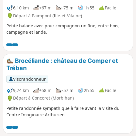
6,10 km
+67 m
-75 m
1h 55
Facile
Départ à Paimpont (Ille-et-Vilaine)
Petite balade avec pour compagnon un âne, entre bois,
campagne et lande.
Brocéliande : château de Comper et
Tréban
Visorandonneur
9,74 km
+58 m
-57 m
2h 55
Facile
Départ à Concoret (Morbihan)
Petite randonnée sympathique à faire avant la visite du
Centre Imaginaire Arthurien.