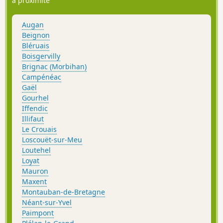
à proximité
Augan
Beignon
Bléruais
Boisgervilly
Brignac (Morbihan)
Campénéac
Gaël
Gourhel
Iffendic
Illifaut
Le Crouais
Loscouët-sur-Meu
Loutehel
Loyat
Mauron
Maxent
Montauban-de-Bretagne
Néant-sur-Yvel
Paimpont