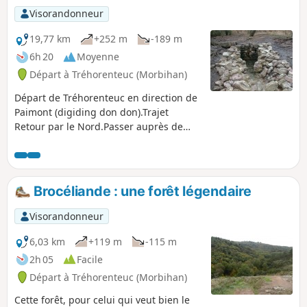
Visorandonneur
19,77 km
+252 m
-189 m
6h 20
Moyenne
Départ à Tréhorenteuc (Morbihan)
Départ de Tréhorenteuc en direction de
Paimont (digiding don don).Trajet
Retour par le Nord.Passer auprès de
merveilles de la forêt.
Brocéliande : une forêt légendaire
Visorandonneur
6,03 km
+119 m
-115 m
2h 05
Facile
Départ à Tréhorenteuc (Morbihan)
Cette forêt, pour celui qui veut bien le