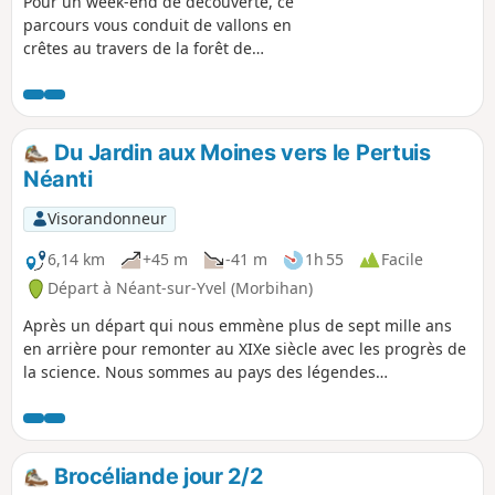
Pour un week-end de découverte, ce
parcours vous conduit de vallons en
crêtes au travers de la forêt de
Paimpont.La légendaire BROCELIANDE!
Du Jardin aux Moines vers le Pertuis
Néanti
Visorandonneur
6,14 km
+45 m
-41 m
1h 55
Facile
Départ à Néant-sur-Yvel (Morbihan)
Après un départ qui nous emmène plus de sept mille ans
en arrière pour remonter au XIXe siècle avec les progrès de
la science. Nous sommes au pays des légendes
arthuriennes et des chevaliers de la Table Ronde. Une
surprise peut surgir à chaque tournant.
Brocéliande jour 2/2