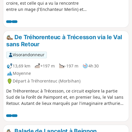
croire, est celle qui a vu la rencontre
entre un mage (l'Enchanteur Merlin) et
une fée (la Fée Viviane). Pour le même
randonneur, elle est aussi le lieu de
rencontre des chevaliers d'Arthur autour
de la Table Ronde. Enfin, le promeneur
De Tréhorenteuc à Trécesson via le Val
verra-t-il les fées qui se mirent dans
sans Retour
l'eau ? avant de rencontrer la Fée
Morgane qui enferme dans une prison
Visorandonneur
d'air impénétrable (le Val sans Retour)
tous les chevaliers infidèles à leur
13,69 km
+197 m
-197 m
4h 30
serment d'amour. Vaste programme.
Moyenne
Départ à Tréhorenteuc (Morbihan)
De Tréhorenteuc à Trécesson, ce circuit explore la partie
Sud de la Forêt de Paimpont et, en premier lieu, le Val sans
Retour. Autant de lieux marqués par l'imaginaire arthurien
et qui constituent un magnifique cadre pour une balade en
grande partie forestière. Attention, en période de chasse,
certaines parties du circuit peuvent être interdites à la
randonnée.
Balade de Lancelot à Beignon