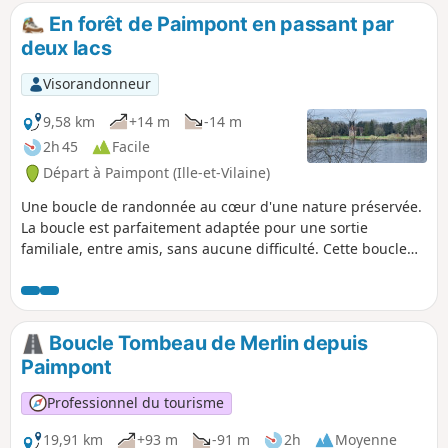
En forêt de Paimpont en passant par
deux lacs
Visorandonneur
9,58 km
+14 m
-14 m
2h 45
Facile
Départ à Paimpont (Ille-et-Vilaine)
Une boucle de randonnée au cœur d'une nature préservée.
La boucle est parfaitement adaptée pour une sortie
familiale, entre amis, sans aucune difficulté. Cette boucle
présente un passage à proximité d'une grotte en début de
parcours et une belle vue sur le Château de Brocéliande au
niveau de l’Étang du Pas du Houx à mi-parcours.
Boucle Tombeau de Merlin depuis
Paimpont
Professionnel du tourisme
19,91 km
+93 m
-91 m
2h
Moyenne