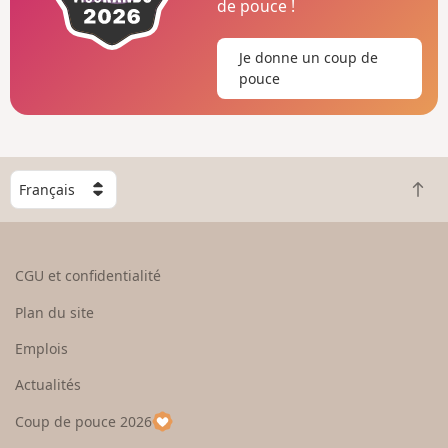
de pouce !
Je donne un coup de
pouce
C
R
h
e
o
t
i
o
s
CGU et confidentialité
u
i
r
s
Plan du site
e
s
n
e
Emplois
h
z
Actualités
a
u
u
n
Coup de pouce 2026
t
p