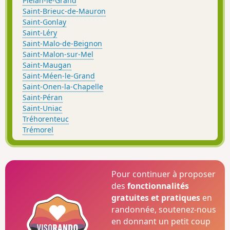
Plélan-le-Grand
Saint-Brieuc-de-Mauron
Saint-Gonlay
Saint-Léry
Saint-Malo-de-Beignon
Saint-Malon-sur-Mel
Saint-Maugan
Saint-Méen-le-Grand
Saint-Onen-la-Chapelle
Saint-Péran
Saint-Uniac
Tréhorenteuc
Trémorel
Pour continuer à proposer
des
fonctionnalités
gratuites et pratiques
en
randonnée, soutenez-nous
en donnant un petit coup