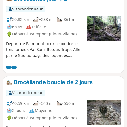
Visorandonneur
20,82 km
+288 m
-361 m
6h 45
Difficile
Départ à Paimpont (Ille-et-Vilaine)
Départ de Paimpont pour rejoindre le
très fameux Val Sans Retour. Trajet Aller
par le Sud au pays des légendes.
Découverte des sous bois de
Brocéliande.
Brocéliande boucle de 2 jours
Visorandonneur
40,59 km
+540 m
-550 m
2 jours
Moyenne
Départ à Paimpont (Ille-et-Vilaine)