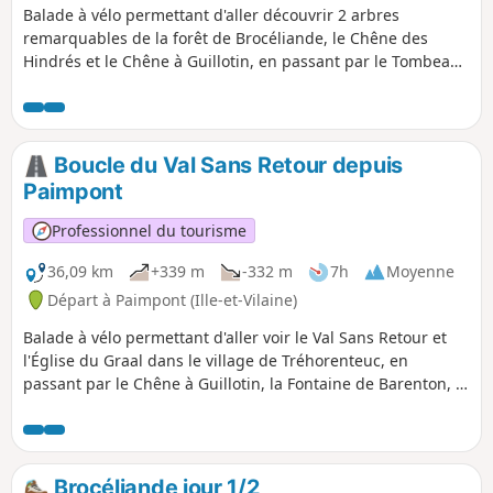
Balade à vélo permettant d'aller découvrir 2 arbres
remarquables de la forêt de Brocéliande, le Chêne des
Hindrés et le Chêne à Guillotin, en passant par le Tombeau
de Merlin, la Fontaine de Jouvence et le château de Comper.
Boucle du Val Sans Retour depuis
Paimpont
Professionnel du tourisme
36,09 km
+339 m
-332 m
7h
Moyenne
Départ à Paimpont (Ille-et-Vilaine)
Balade à vélo permettant d'aller voir le Val Sans Retour et
l'Église du Graal dans le village de Tréhorenteuc, en
passant par le Chêne à Guillotin, la Fontaine de Barenton, la
Table Ronde des Nouveaux Chevaliers et le tumulus du
Jardin au Moine.
Brocéliande jour 1/2