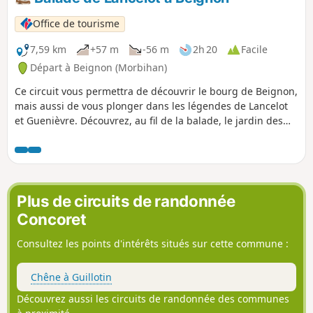
Office de tourisme
7,59 km
+57 m
-56 m
2h 20
Facile
Départ à Beignon (Morbihan)
Ce circuit vous permettra de découvrir le bourg de Beignon,
mais aussi de vous plonger dans les légendes de Lancelot
et Guenièvre. Découvrez, au fil de la balade, le jardin des
Affolettes et le site du Rocher Glissant, pour ensuite profiter
de la nature le long de la vallée de l'Aff. Balisage jaune sur
l'ensemble du parcours Circuit fermé du 15/09 au 31/03 en
période de chasse.
Plus de circuits de randonnée
Concoret
Consultez les points d'intérêts situés sur cette commune :
Chêne à Guillotin
Découvrez aussi les circuits de randonnée des communes