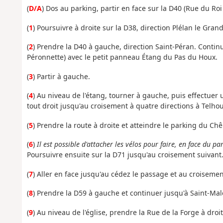
(
D/A
) Dos au parking, partir en face sur la D40 (Rue du Ro
(
1
) Poursuivre à droite sur la D38, direction Plélan le Grand
(
2
) Prendre la D40 à gauche, direction Saint-Péran. Continu
Péronnette) avec le petit panneau Étang du Pas du Houx.
(
3
) Partir à gauche.
(
4
) Au niveau de l'étang, tourner à gauche, puis effectuer 
tout droit jusqu'au croisement à quatre directions à Telhou
(
5
) Prendre la route à droite et atteindre le parking du Ch
(
6
)
Il est possible d'attacher les vélos pour faire, en face du p
Poursuivre ensuite sur la D71 jusqu'au croisement suivant
(
7
) Aller en face jusqu'au cédez le passage et au croisemen
(
8
) Prendre la D59 à gauche et continuer jusqu'à Saint-Ma
(
9
) Au niveau de l'église, prendre la Rue de la Forge à droi