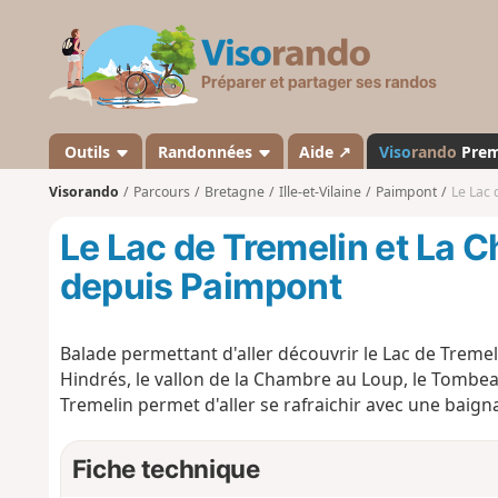
V
i
s
o
r
a
Outils
Randonnées
Aide ↗
Viso
rando
Pre
n
Visorando
Parcours
Bretagne
Ille-et-Vilaine
Paimpont
Le Lac
d
o
Le Lac de Tremelin et La 
depuis Paimpont
Balade permettant d'aller découvrir le Lac de Trem
Hindrés, le vallon de la Chambre au Loup, le Tombeau
Tremelin permet d'aller se rafraichir avec une baign
Fiche technique