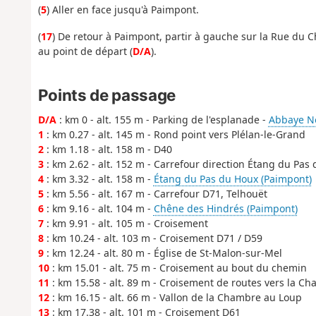
(
5
) Aller en face jusqu'à Paimpont.
(
17
) De retour à Paimpont, partir à gauche sur la Rue du C
au point de départ (
D/A
).
Points de passage
D/A
: km 0 - alt. 155 m - Parking de l'esplanade -
Abbaye N
1
: km 0.27 - alt. 145 m - Rond point vers Plélan-le-Grand
2
: km 1.18 - alt. 158 m - D40
3
: km 2.62 - alt. 152 m - Carrefour direction Étang du Pas
4
: km 3.32 - alt. 158 m -
Étang du Pas du Houx (Paimpont)
5
: km 5.56 - alt. 167 m - Carrefour D71, Telhouët
6
: km 9.16 - alt. 104 m -
Chêne des Hindrés (Paimpont)
7
: km 9.91 - alt. 105 m - Croisement
8
: km 10.24 - alt. 103 m - Croisement D71 / D59
9
: km 12.24 - alt. 80 m - Église de St-Malon-sur-Mel
10
: km 15.01 - alt. 75 m - Croisement au bout du chemin
11
: km 15.58 - alt. 89 m - Croisement de routes vers la C
12
: km 16.15 - alt. 66 m - Vallon de la Chambre au Loup
13
: km 17.38 - alt. 101 m - Croisement D61