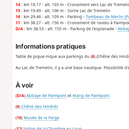
14
: km 18.17 - alt. 103 m - Croisement vers Lac de Tremeli
15
: km 19.69 - alt. 106 m - Sortie Lac de Tremelin
16
: km 29.46 - alt. 109 m - Parking -
Tombeau de Merlin (P
17
: km 38.27 - alt. 156 m - Croisement de routes à Paimpo
D/A
: km 38.53 - alt. 155 m - Parking de l'esplanade -
Abbay
Informations pratiques
Table de pique-nique aux parkings du (
6
) (Chêne des Hindr
Au Lac de Tremelin, il y a une base nautique. Possibilité d'
À voir
(
D/A
)
Abbaye de Paimpont
et
étang de Paimpont
(
6
)
Chêne des Hindrés
(
10
)
Musée de la Forge
(
12
)
Vallon de la Chambre au Loup