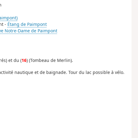
n
aimpont)
nt -
Étang de Paimpont
e Notre-Dame de Paimpont
és) et du (
16
) (Tombeau de Merlin).
activité nautique et de baignade. Tour du lac possible à vélo.