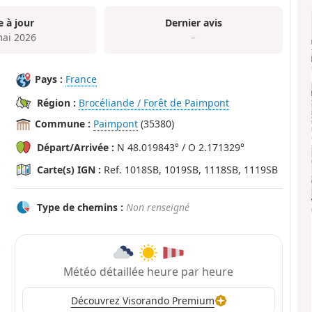
e à jour
Dernier avis
mai 2026
–
Pays :
France
Région :
Brocéliande / Forêt de Paimpont
Commune :
Paimpont
(35380)
Départ/Arrivée :
N 48.019843° / O 2.171329°
Carte(s) IGN :
Ref. 1018SB, 1019SB, 1118SB, 1119SB
Type de chemins :
Non renseigné
Météo détaillée heure par heure
Découvrez Visorando Premium