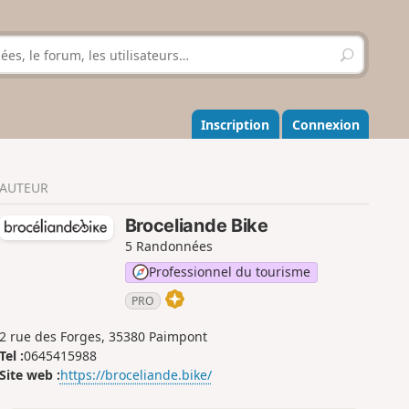
R
e
c
h
e
Inscription
Connexion
r
c
h
AUTEUR
e
r
Broceliande Bike
5 Randonnées
Professionnel du tourisme
PRO
2 rue des Forges, 35380 Paimpont
Tel :
0645415988
Site web :
https://broceliande.bike/