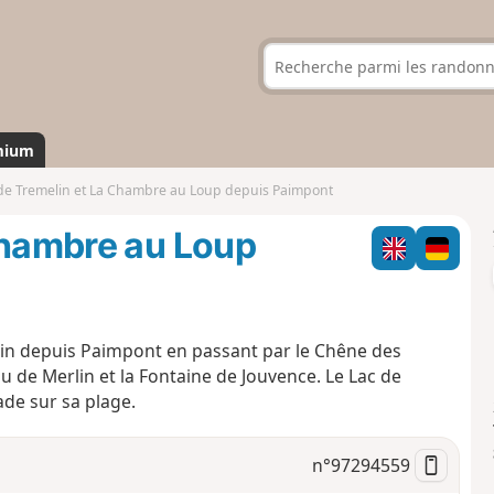
mium
 de Tremelin et La Chambre au Loup depuis Paimpont
Chambre au Loup
elin depuis Paimpont en passant par le Chêne des
 de Merlin et la Fontaine de Jouvence. Le Lac de
ade sur sa plage.
n°
97294559