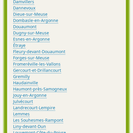
Damvillers
Dannevoux
Dieue-sur-Meuse
Dombasle-en-Argonne
Douaumont
Dugny-sur-Meuse
Esnes-en-Argonne
Étraye
Fleury-devant-Douaumont
Forges-sur-Meuse
Fromeréville-les-Vallons
Gercourt-et-Drillancourt
Gremilly
Haudainville
Haumont-près-Samogneux
Jouy-en-Argonne
Julvécourt
Landrecourt-Lempire
Lemmes
Les Souhesmes-Rampont
Liny-devant-Dun
Louvemont-Côte-du-Poivre