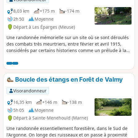
8,03 km
+175 m
-174 m
2h 50
Moyenne
Départ à Les Éparges (Meuse)
Une randonnée mémorielle sur un site où se sont déroulés
des combats très meurtriers, entre février et avril 1915,
considérés par certains historiens comme un prélude à la
bataille de Verdun (à proximité), qui sera déclenchée un an
plus tard. Plusieurs monuments et de nombreux vestiges
jalonnent le parcours, dont d'impressionnants entonnoirs
consécutifs à d'immenses explosions.
Boucle des étangs en Forêt de Valmy
Visorandonneur
16,35 km
+146 m
-138 m
5h 05
Moyenne
Départ à Sainte-Menehould (Marne)
Une randonnée essentiellement forestière, dans le Sud de
l'Argonne. On longe des ruisseaux et on passe à proximité