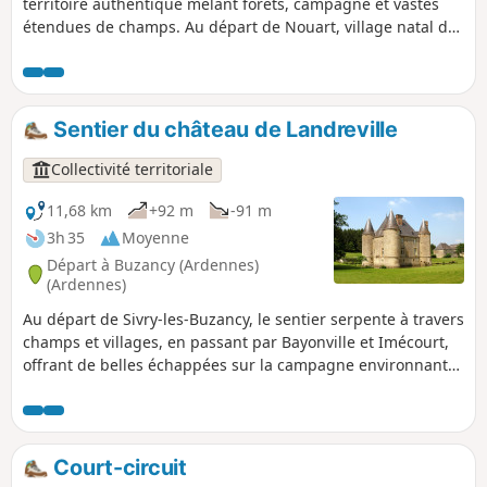
territoire authentique mêlant forêts, campagne et vastes
étendues de champs. Au départ de Nouart, village natal du
Général Chanzy, l’itinéraire traverse plusieurs villages et
hameaux : Tailly, Barricourt, les Petites Censes, les
Forgettes, Les Tuileries, Rémonville... où se dévoilent de
remarquables bâtisses en pierre, témoins du patrimoine
Sentier du château de Landreville
local. Un sentier rythmé et varié, idéal pour les amateurs de
VTT en quête de nature, de relief et de découvertes
Collectivité territoriale
historiques.
11,68 km
+92 m
-91 m
3h 35
Moyenne
Départ à Buzancy (Ardennes)
(Ardennes)
Au départ de Sivry-les-Buzancy, le sentier serpente à travers
champs et villages, en passant par Bayonville et Imécourt,
offrant de belles échappées sur la campagne environnante.
Point d’orgue du parcours, le château de Landreville se
dévoile au fil de la marche, apportant une touche
patrimoniale à cette randonnée accessible et ressourçante.
Idéale pour les amateurs de nature, de calme et de
Court-circuit
découvertes locales.