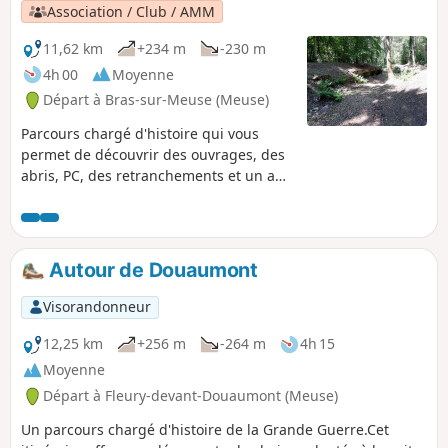
Association / Club / AMM
11,62 km
+234 m
-230 m
4h 00
Moyenne
Départ à Bras-sur-Meuse (Meuse)
Parcours chargé d'histoire qui vous
permet de découvrir des ouvrages, des
abris, PC, des retranchements et un abri
intermédiaire à munitions encore en
bon états ainsi que quelques restes de
tranchées et postes de combats isolés.
Autour de Douaumont
Visorandonneur
12,25 km
+256 m
-264 m
4h 15
Moyenne
Départ à Fleury-devant-Douaumont (Meuse)
Un parcours chargé d'histoire de la Grande Guerre.Cet