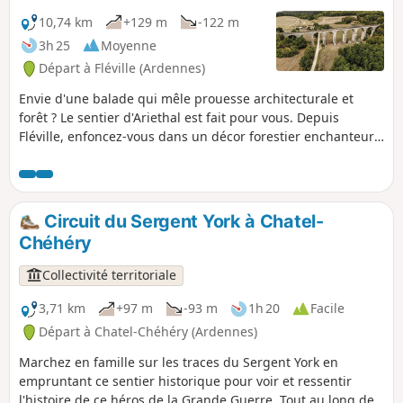
les oiseaux sans les déranger.
10,74 km
+129 m
-122 m
3h 25
Moyenne
Départ à Fléville (Ardennes)
Envie d'une balade qui mêle prouesse architecturale et
forêt ? Le sentier d'Ariethal est fait pour vous. Depuis
Fléville, enfoncez-vous dans un décor forestier enchanteur
pour admirer les courbes du célèbre géant de pierre niché
dans son écrin de verdure, le Viaduc d'Ariethal. Ce parcours
vous invitera aussi à entrer dans la plantation mémorielle
dédiée à la Big Red One, hommage vivant et végétal qui lie
Circuit du Sergent York à Chatel-
cette terre à l'histoire.
Chéhéry
Collectivité territoriale
3,71 km
+97 m
-93 m
1h 20
Facile
Départ à Chatel-Chéhéry (Ardennes)
Marchez en famille sur les traces du Sergent York en
empruntant ce sentier historique pour voir et ressentir
l'histoire de ce héros de la Grande Guerre. Tout au long de