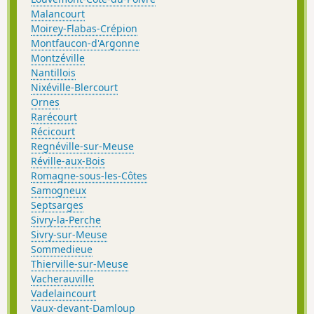
Malancourt
Moirey-Flabas-Crépion
Montfaucon-d'Argonne
Montzéville
Nantillois
Nixéville-Blercourt
Ornes
Rarécourt
Récicourt
Regnéville-sur-Meuse
Réville-aux-Bois
Romagne-sous-les-Côtes
Samogneux
Septsarges
Sivry-la-Perche
Sivry-sur-Meuse
Sommedieue
Thierville-sur-Meuse
Vacherauville
Vadelaincourt
Vaux-devant-Damloup