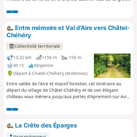
ce sentier, entre collines, bois et paysages champêtres vous
irez de panneau d'informations en panneau d'informations
pour découvrir les principales positions où se sont déroulés
les actes héroïques de York qui sauvèrent le bataillon de
Entre mémoire et Val d'Aire vers Châtel-
l'anéantissement et conduisirent au retrait allemand de la
Chéhéry
Forêt d'Argonne.
Collectivité territoriale
13,22 km
+158 m
-156 m
4h 15
Moyenne
Départ à Chatel-Chéhéry (Ardennes)
Entre vallée de l'Aire et massif forestier, cet itinéraire au
départ du village de Châtel-Chéhéry et de son élégant
château vous mènera jusqu'aux portes d'Apremont-sur-Aire
pour découvrir un haut lieu de mémoire : le cimetière
militaire allemand classé à l'Unesco.
La Crête des Éparges
Visorandonneur