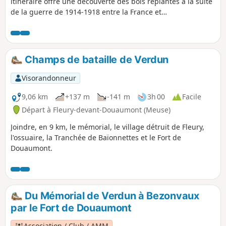
itinéraire offre une découverte des bois replantés à la suite
de la guerre de 1914-1918 entre la France et
l'Allemagne.Plusieurs vestiges tel que des bunkers, abris et
bâtiments comme l'Ossuaire de Douaumont, le Fort de
Douaumont sont à découvrir.
Champs de bataille de Verdun
Visorandonneur
9,06 km
+137 m
-141 m
3h 00
Facile
Départ à Fleury-devant-Douaumont (Meuse)
Joindre, en 9 km, le mémorial, le village détruit de Fleury,
l'ossuaire, la Tranchée de Baïonnettes et le Fort de
Douaumont.
Du Mémorial de Verdun à Bezonvaux
par le Fort de Douaumont
Association / Club / AMM