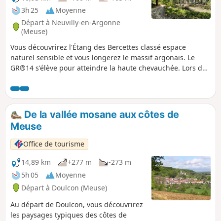
3h 25
Moyenne
Départ à Neuvilly-en-Argonne
(Meuse)
Vous découvrirez l'Étang des Bercettes classé espace
naturel sensible et vous longerez le massif argonais. Le
GR®14 s'élève pour atteindre la haute chevauchée. Lors de
cette randonnée vous allez découvrir une partie du sentier
de découverte où vous trouverez des arbres de toute sortes,
noyer noir, sapin blanc, etc.
De la vallée mosane aux côtes de
Meuse
Office de tourisme
14,89 km
+277 m
-273 m
5h 05
Moyenne
Départ à Doulcon (Meuse)
Au départ de Doulcon, vous découvrirez
les paysages typiques des côtes de