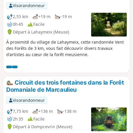
Visorandonneur
2,55 km
+19 m
-19 m
0h 45
Facile
Départ à Lahaymeix (Meuse)
À proximité du village de Lahaymeix, cette randonnée Vent
des Forêts de 3 km, vous fait découvrir divers travaux
d'artistes au cœur de la forêt meusienne.
Circuit des trois fontaines dans la Forêt
Domaniale de Marcaulieu
Visorandonneur
7,75 km
+136 m
-138 m
2h 35
Facile
Départ à Dompcevrin (Meuse)