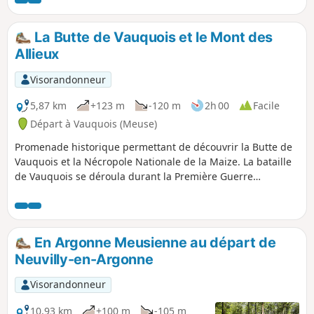
La Butte de Vauquois et le Mont des
Allieux
Visorandonneur
5,87 km
+123 m
-120 m
2h 00
Facile
Départ à Vauquois (Meuse)
Promenade historique permettant de découvrir la Butte de
Vauquois et la Nécropole Nationale de la Maize. La bataille
de Vauquois se déroula durant la Première Guerre
mondiale. Le village était construit sur la butte du même
nom, ce qui en faisait un lieu stratégique. Vauquois est un
haut-lieu de la guerre des mines, cette technique
consistant à creuser de profondes galeries et à y enfouir
En Argonne Meusienne au départ de
des tonnes d'explosifs afin de causer d'importants dégâts
Neuvilly-en-Argonne
en surface avant de lancer un assaut.
Visorandonneur
10,93 km
+100 m
-105 m