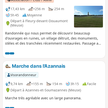
17,43 km
+256 m
-254 m
5h 45
Moyenne
Départ à Fleury-devant-Douaumont
(Meuse)
Randonnée qui nous permet de découvrir beaucoup
d'ouvrages en ruines, un village détruit, des monuments,
stèles et des tranchées récemment restaurées. Passage au
Fort de Douaumont et au cimetière de Douaumont. Bien
regarder par terre, la terre nous restitue encore beaucoup
d'éclats d'obus et parfois même des obus entiers.
Marche dans l'Azannais
Visorandonneur
9,74 km
+155 m
-154 m
3h 15
Facile
Départ à Azannes-et-Soumazannes (Meuse)
Marche très agréable avec un large panorama.