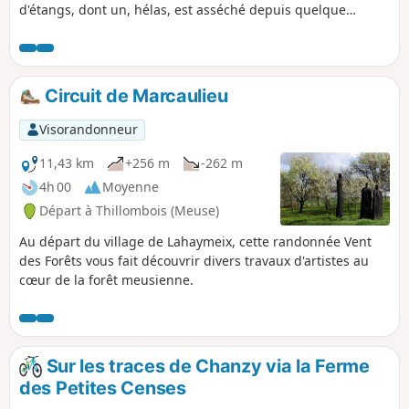
d'étangs, dont un, hélas, est asséché depuis quelque
temps... Dépaysement et tranquillité sont au rendez-vous.
Circuit de Marcaulieu
Visorandonneur
11,43 km
+256 m
-262 m
4h 00
Moyenne
Départ à Thillombois (Meuse)
Au départ du village de Lahaymeix, cette randonnée Vent
des Forêts vous fait découvrir divers travaux d'artistes au
cœur de la forêt meusienne.
Sur les traces de Chanzy via la Ferme
des Petites Censes