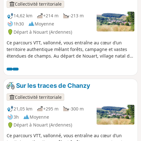
Collectivité territoriale
14,62 km
+214 m
-213 m
1h30
Moyenne
Départ à Nouart (Ardennes)
Ce parcours VTT, vallonné, vous entraîne au cœur d’un
territoire authentique mêlant forêts, campagne et vastes
étendues de champs. Au départ de Nouart, village natal du
Général Chanzy, l’itinéraire traverse plusieurs villages et
hameaux : Tailly, Barricourt, les Petites Censes, les
Forgettes, Les Tuileries... où se dévoilent de remarquables
bâtisses en pierre, témoins du patrimoine local. Un sentier
Sur les traces de Chanzy
rythmé et varié, idéal pour les amateurs de VTT en quête de
nature, de relief et de découvertes historiques.
Collectivité territoriale
21,05 km
+295 m
-300 m
3h
Moyenne
Départ à Nouart (Ardennes)
Ce parcours VTT, vallonné, vous entraîne au cœur d’un