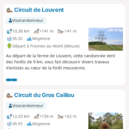
Circuit de Louvent
Visorandonneur
10,38 km
+141 m
-141 m
3h 20
Moyenne
Départ à Fresnes-au-Mont (Meuse)
Au départ de la ferme de Louvent, cette randonnée Vent
des Forêts de 9 km, vous fait découvrir divers travaux
d'artistes au cœur de la forêt meusienne.
Circuit du Gros Caillou
Visorandonneur
12,03 km
+156 m
-162 m
3h 55
Moyenne