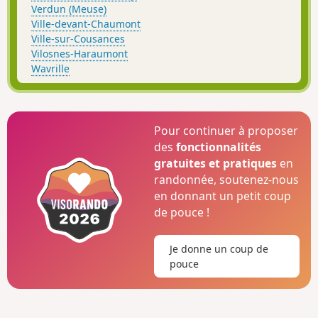
Verdun (Meuse)
Ville-devant-Chaumont
Ville-sur-Cousances
Vilosnes-Haraumont
Wavrille
Pour continuer à proposer
des
fonctionnalités
gratuites et pratiques
en
randonnée, soutenez-nous
en donnant un petit coup
de pouce !
Je donne un coup de
pouce