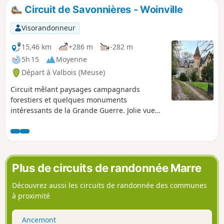
Circuit de Savonnières - Woinville
Visorandonneur
15,46 km
+286 m
-282 m
5h 15
Moyenne
Départ à Valbois (Meuse)
Circuit mêlant paysages campagnards
forestiers et quelques monuments
intéressants de la Grande Guerre. Jolie vue
aussi sur la plaine de Woëvre, le Montsec et
le Lac de Madine.
Plus de circuits de randonnée Marre
Découvrez aussi les circuits de randonnée des communes
à proximité
Ancemont