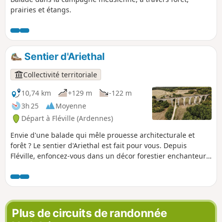
prairies et étangs.
Sentier d'Ariethal
Collectivité territoriale
10,74 km
+129 m
-122 m
3h 25
Moyenne
Départ à Fléville (Ardennes)
Envie d'une balade qui mêle prouesse architecturale et
forêt ? Le sentier d'Ariethal est fait pour vous. Depuis
Fléville, enfoncez-vous dans un décor forestier enchanteur
pour admirer les courbes du célèbre géant de pierre niché
dans son écrin de verdure, le Viaduc d'Ariethal. Ce parcours
vous invitera aussi à entrer dans la plantation mémorielle
dédiée à la Big Red One, hommage vivant et végétal qui lie
cette terre à l'histoire.
Plus de circuits de randonnée