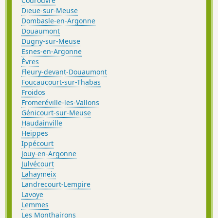
Courouvre
Dieue-sur-Meuse
Dombasle-en-Argonne
Douaumont
Dugny-sur-Meuse
Esnes-en-Argonne
Èvres
Fleury-devant-Douaumont
Foucaucourt-sur-Thabas
Froidos
Fromeréville-les-Vallons
Génicourt-sur-Meuse
Haudainville
Heippes
Ippécourt
Jouy-en-Argonne
Julvécourt
Lahaymeix
Landrecourt-Lempire
Lavoye
Lemmes
Les Monthairons