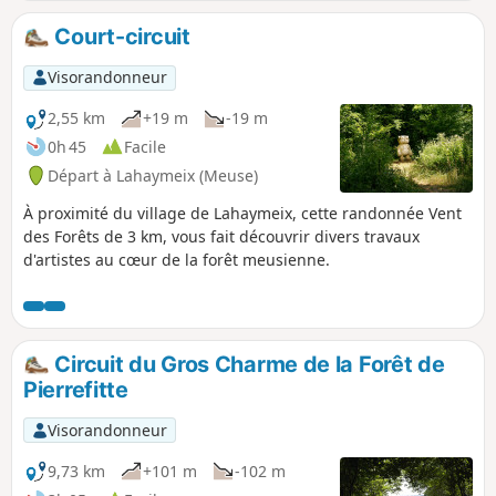
Court-circuit
Visorandonneur
2,55 km
+19 m
-19 m
0h 45
Facile
Départ à Lahaymeix (Meuse)
À proximité du village de Lahaymeix, cette randonnée Vent
des Forêts de 3 km, vous fait découvrir divers travaux
d'artistes au cœur de la forêt meusienne.
Circuit du Gros Charme de la Forêt de
Pierrefitte
Visorandonneur
9,73 km
+101 m
-102 m