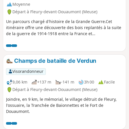
Moyenne
Départ à Fleury-devant-Douaumont (Meuse)
Un parcours chargé d'histoire de la Grande Guerre.Cet
itinéraire offre une découverte des bois replantés à la suite
de la guerre de 1914-1918 entre la France et
l'Allemagne.Plusieurs vestiges tel que des bunkers, abris et
bâtiments comme l'Ossuaire de Douaumont, le Fort de
Douaumont sont à découvrir.
Champs de bataille de Verdun
Visorandonneur
9,06 km
+137 m
-141 m
3h 00
Facile
Départ à Fleury-devant-Douaumont (Meuse)
Joindre, en 9 km, le mémorial, le village détruit de Fleury,
l'ossuaire, la Tranchée de Baïonnettes et le Fort de
Douaumont.