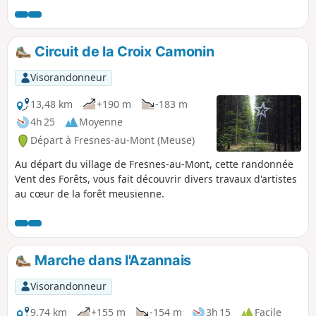
Circuit de la Croix Camonin
Visorandonneur
13,48 km
+190 m
-183 m
4h 25
Moyenne
Départ à Fresnes-au-Mont (Meuse)
Au départ du village de Fresnes-au-Mont, cette randonnée
Vent des Forêts, vous fait découvrir divers travaux d'artistes
au cœur de la forêt meusienne.
Marche dans l'Azannais
Visorandonneur
9,74 km
+155 m
-154 m
3h 15
Facile