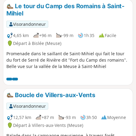
Le tour du Camp des Romains à Saint-
Mihiel
Visorandonneur
4,65 km
+96 m
-99 m
1h 35
Facile
Départ à Bislée (Meuse)
Promenade dans le saillant de Saint-Mihiel qui fait le tour
du fort de Serré de Rivière dit "Fort du Camp des romains".
Belle vue sur la vallée de la Meuse à Saint-Mihiel
Boucle de Villers-aux-Vents
Visorandonneur
12,57 km
+87 m
-93 m
3h 50
Moyenne
Départ à Villers-aux-Vents (Meuse)
Balade dans la campagne meusienne, à travers forêt,