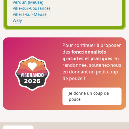
Verdun (Meuse)
Ville-sur-Cousances
Villers-sur-Meuse
Waly
Pour continuer à proposer
des
fonctionnalités
gratuites et pratiques
en
randonnée, soutenez-nous
en donnant un petit coup
de pouce !
Je donne un coup de
pouce
C