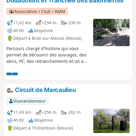
Douaumont et Tranchée des Baïonnettes
p
Association / Club / AMM
11,62 km
+234 m
-230 m
4h 00
Moyenne
Départ à Bras-sur-Meuse (Meuse)
Parcours chargé d'histoire qui vous
permet de découvrir des ouvrages, des
abris, PC, des retranchements et un abri
intermédiaire à munitions encore en
bon états ainsi que quelques restes de
tranchées et postes de combats isolés.
Circuit de Marcaulieu
Visorandonneur
11,43 km
+256 m
-262 m
4h 00
Moyenne
Départ à Thillombois (Meuse)