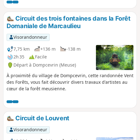
nom, ce qui en faisait un lieu stratégique. Vauquois est un
haut-lieu de la guerre des mines, cette technique
consistant à creuser de profondes galeries et à y enfouir
Circuit des trois fontaines dans la Forêt
des tonnes d'explosifs afin de causer d'importants dégâts
Domaniale de Marcaulieu
en surface avant de lancer un assaut.
Visorandonneur
7,75 km
+136 m
-138 m
2h 35
Facile
Départ à Dompcevrin (Meuse)
À proximité du village de Dompcevrin, cette randonnée Vent
des Forêts, vous fait découvrir divers travaux d'artistes au
cœur de la forêt meusienne.
Circuit de Louvent
Visorandonneur