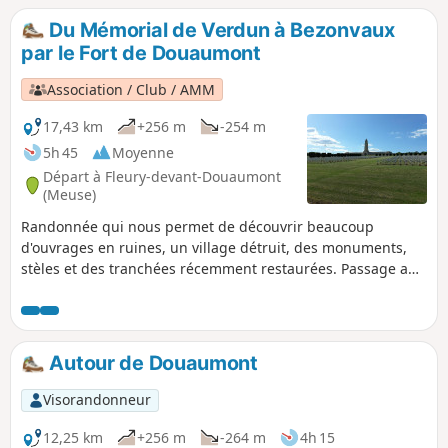
Du Mémorial de Verdun à Bezonvaux
par le Fort de Douaumont
Association / Club / AMM
17,43 km
+256 m
-254 m
5h 45
Moyenne
Départ à Fleury-devant-Douaumont
(Meuse)
Randonnée qui nous permet de découvrir beaucoup
d'ouvrages en ruines, un village détruit, des monuments,
stèles et des tranchées récemment restaurées. Passage au
Fort de Douaumont et au cimetière de Douaumont. Bien
regarder par terre, la terre nous restitue encore beaucoup
d'éclats d'obus et parfois même des obus entiers.
Autour de Douaumont
Visorandonneur
12,25 km
+256 m
-264 m
4h 15