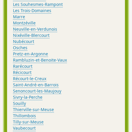
Les Souhesmes-Rampont
Les Trois-Domaines
Marre
Montzéville
Neuville-en-Verdunois
Nixéville-Blercourt
Nubécourt
Osches
Pretz-en-Argonne
Rambluzin-et-Benoite-Vaux
Rarécourt
Récicourt
Récourt-le-Creux
Saint-André-en-Barrois
Senoncourt-les-Maujouy
Sivry-la-Perche
Souilly
Thierville-sur-Meuse
Thillombois
Tilly-sur-Meuse
Vaubecourt