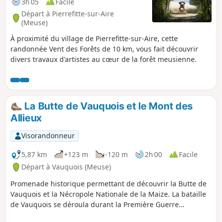
3h 05
Facile
Départ à Pierrefitte-sur-Aire
(Meuse)
À proximité du village de Pierrefitte-sur-Aire, cette
randonnée Vent des Forêts de 10 km, vous fait découvrir
divers travaux d'artistes au cœur de la forêt meusienne.
La Butte de Vauquois et le Mont des
Allieux
Visorandonneur
5,87 km
+123 m
-120 m
2h 00
Facile
Départ à Vauquois (Meuse)
Promenade historique permettant de découvrir la Butte de
Vauquois et la Nécropole Nationale de la Maize. La bataille
de Vauquois se déroula durant la Première Guerre
mondiale. Le village était construit sur la butte du même