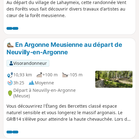
Au départ du village de Lahaymeix, cette randonnée Vent
des Forêts vous fait découvrir divers travaux d'artistes au
cœur de la forêt meusienne.
En Argonne Meusienne au départ de
Neuvilly-en-Argonne
Visorandonneur
10,93 km
+100 m
-105 m
3h 25
Moyenne
Départ à Neuvilly-en-Argonne
(Meuse)
Vous découvrirez l'Étang des Bercettes classé espace
naturel sensible et vous longerez le massif argonais. Le
GR®14 s'élève pour atteindre la haute chevauchée. Lors de
cette randonnée vous allez découvrir une partie du sentier
de découverte où vous trouverez des arbres de toute sortes,
noyer noir, sapin blanc, etc.