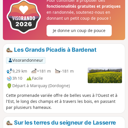
Pour continuer à proposer des
fontaines et lavoirs. Vous apercevrez, en
fonctionnalités gratuites et pratiques
complément, plusieurs moulins qui,
en randonnée, soutenez-nous en
malheureusement, sont inaccessibles
donnant un petit coup de pouce !
car propriétés privées.
Je donne un coup de pouce
Les Grands Picadis à Bardenat
Visorandonneur
9,29 km
+181 m
-181 m
3h 10
Facile
Départ à Marquay (Dordogne)
Cette promenade variée offre de belles vues à l'Ouest et à
l'Est, le long des champs et à travers les bois, en passant
par plusieurs hameaux.
Sur les terres du seigneur de Lasserre