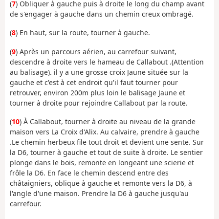
(
7
) Obliquer à gauche puis à droite le long du champ avant
de s'engager à gauche dans un chemin creux ombragé.
(
8
) En haut, sur la route, tourner à gauche.
(
9
) Après un parcours aérien, au carrefour suivant,
descendre à droite vers le hameau de Callabout .(Attention
au balisage). il y a une grosse croix Jaune située sur la
gauche et c'est à cet endroit qu'il faut tourner pour
retrouver, environ 200m plus loin le balisage Jaune et
tourner à droite pour rejoindre Callabout par la route.
(
10
) À Callabout, tourner à droite au niveau de la grande
maison vers La Croix d'Alix. Au calvaire, prendre à gauche
.Le chemin herbeux file tout droit et devient une sente. Sur
la D6, tourner à gauche et tout de suite à droite. Le sentier
plonge dans le bois, remonte en longeant une scierie et
frôle la D6. En face le chemin descend entre des
châtaigniers, oblique à gauche et remonte vers la D6, à
l'angle d'une maison. Prendre la D6 à gauche jusqu'au
carrefour.