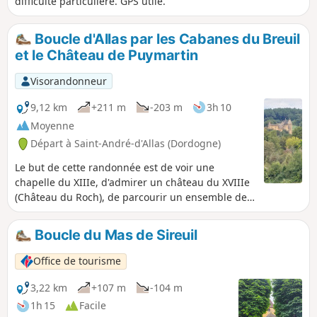
difficulté particulière. GPS utile.
Boucle d'Allas par les Cabanes du Breuil
et le Château de Puymartin
Visorandonneur
9,12 km
+211 m
-203 m
3h 10
Moyenne
Départ à Saint-André-d'Allas (Dordogne)
Le but de cette randonnée est de voir une
chapelle du XIIIe, d'admirer un château du XVIIIe
(Château du Roch), de parcourir un ensemble de
"cabanes" en pierres sèches (Cabanes du Breuil)
et de visiter un magnifique château très bien
Boucle du Mas de Sireuil
meublé (Château de Puymartin), le tout sur un
itinéraire pédestre empruntant des chemins en
Office de tourisme
sous-bois et de petites routes de campagne. Une
très jolie randonnée, sans difficulté, pour
3,22 km
+107 m
-104 m
découvrir quelques exemplaires des trésors du
1h 15
Facile
Périgord Noir.