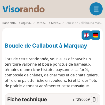
V
O
i
u
s
v
o
Randonnées
Aquitaine
Dordogne
Marquay
Boucle de Callabout à Marquay
r
r
i
a
r
n
l
d
Boucle de Callabout à Marquay
a
o
n
a
Lors de cette randonnée, vous allez découvrir un
v
territoire vallonné et boisé ponctué de hameaux,
i
témoins d'une riche histoire paysanne. La forêt,
g
composée de chênes, de charmes et de châtaigniers,
a
t
offre une palette riche en couleurs. Ici et là, des îlots
i
de prairie viennent agrémenter cette mosaïque.
o
n
Fiche technique
n°
296069