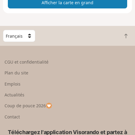
Afficher la carte en grand
t
e
e
n
g
C
r
R
h
a
e
o
n
t
i
d
o
s
CGU et confidentialité
u
i
r
s
Plan du site
e
s
n
e
Emplois
h
z
Actualités
a
u
u
n
Coup de pouce 2026
t
p
a
Contact
y
s
Téléchargez l'application Visorando et partez à