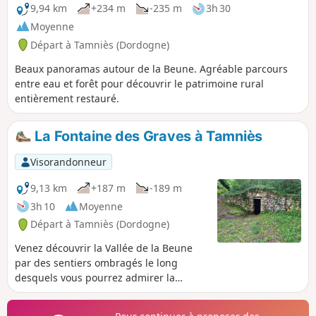
9,94 km
+234 m
-235 m
3h 30
Moyenne
Départ à Tamniès (Dordogne)
Beaux panoramas autour de la Beune. Agréable parcours
entre eau et forêt pour découvrir le patrimoine rural
entièrement restauré.
La Fontaine des Graves à Tamniès
Visorandonneur
9,13 km
+187 m
-189 m
3h 10
Moyenne
Départ à Tamniès (Dordogne)
Venez découvrir la Vallée de la Beune
par des sentiers ombragés le long
desquels vous pourrez admirer la
restauration d'éléments patrimoniaux
d'une autre époque : cabanes de berger,