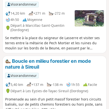
Visorandonneur
14,20 km
+271 m
-272 m
4h 50
Moyenne
Départ à Marcillac-Saint-Quentin
(Dordogne)
Se mettre à la place du seigneur de Lasserre et visiter ses
terres entre la métairie de Pech Mortier et les ruines du
moulin sur les bords de la Beune, en passant par le
château, prend bien la journée. Le retour se fait par
Marcillac entre champs et forêts.
Boucle en milieu forestier en mode
nature à Sireuil
Visorandonneur
5,40 km
+137 m
-138 m
1h 55
Facile
Départ à Les Eyzies-de-Tayac-Sireuil (Dordogne)
Promenade au sein d'un petit massif forestier hors circuits
balisés, sur de petits chemins forestiers ou hors piste, sans