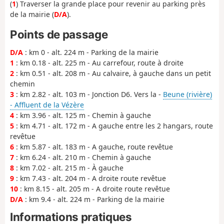
(
1
) Traverser la grande place pour revenir au parking près
de la mairie (
D/A
).
Points de passage
D/A
: km 0 - alt. 224 m - Parking de la mairie
1
: km 0.18 - alt. 225 m - Au carrefour, route à droite
2
: km 0.51 - alt. 208 m - Au calvaire, à gauche dans un petit
chemin
3
: km 2.82 - alt. 103 m - Jonction D6. Vers la -
Beune (rivière)
- Affluent de la Vézère
4
: km 3.96 - alt. 125 m - Chemin à gauche
5
: km 4.71 - alt. 172 m - A gauche entre les 2 hangars, route
revêtue
6
: km 5.87 - alt. 183 m - A gauche, route revêtue
7
: km 6.24 - alt. 210 m - Chemin à gauche
8
: km 7.02 - alt. 215 m - À gauche
9
: km 7.43 - alt. 204 m - A droite route revêtue
10
: km 8.15 - alt. 205 m - A droite route revêtue
D/A
: km 9.4 - alt. 224 m - Parking de la mairie
Informations pratiques