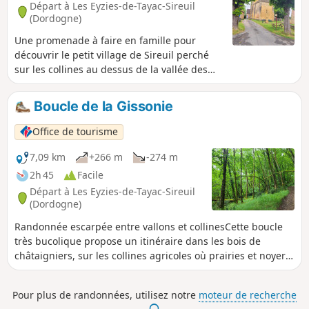
Départ à Les Eyzies-de-Tayac-Sireuil
(Dordogne)
Une promenade à faire en famille pour
découvrir le petit village de Sireuil perché
sur les collines au dessus de la vallée des
Beunes, les hameaux et les ruelles de ce
village aux charmes préservés.
Boucle de la Gissonie
Office de tourisme
7,09 km
+266 m
-274 m
2h 45
Facile
Départ à Les Eyzies-de-Tayac-Sireuil
(Dordogne)
Randonnée escarpée entre vallons et collinesCette boucle
très bucolique propose un itinéraire dans les bois de
châtaigniers, sur les collines agricoles où prairies et noyers
se partagent l’espace.
Pour plus de randonnées, utilisez notre
moteur de recherche