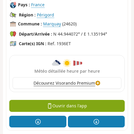
Pays :
France
Région :
Périgord
Commune :
Marquay
(24620)
Départ/Arrivée :
N 44.944072° / E 1.135194°
Carte(s) IGN :
Ref. 1936ET
Météo détaillée heure par heure
Découvrez Visorando Premium
Ouvrir dans l'app