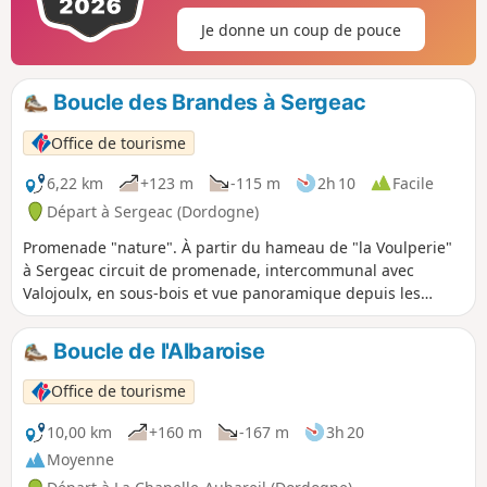
Je donne un coup de pouce
Boucle des Brandes à Sergeac
Office de tourisme
6,22 km
+123 m
-115 m
2h 10
Facile
Départ à Sergeac (Dordogne)
Promenade "nature". À partir du hameau de "la Voulperie"
à Sergeac circuit de promenade, intercommunal avec
Valojoulx, en sous-bois et vue panoramique depuis les
crêtes sur les environs.
Boucle de l'Albaroise
Office de tourisme
10,00 km
+160 m
-167 m
3h 20
Moyenne