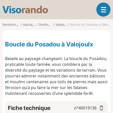
V
O
i
u
s
v
o
Randonnées
Aquitaine
Dordogne
Valojoulx
Boucle du Posadou à Valojoulx
r
r
i
a
r
n
Boucle du Posadou à Valojoulx
l
d
a
o
n
Balade au paysage changeant. La boucle du Posadou,
a
praticable toute l’année, vous comblera par la
v
diversité du paysage et les variations de terrain. Vous
i
g
pourrez admirer notamment des anciennes bâtisses
a
et moulins centenaires aux toits de pierres mais aussi
t
l’érosion qu’a pu faire la mer sur les falaises
i
maintenant recouvertes d’une splendide forêt.
o
n
Fiche technique
n°
40019136