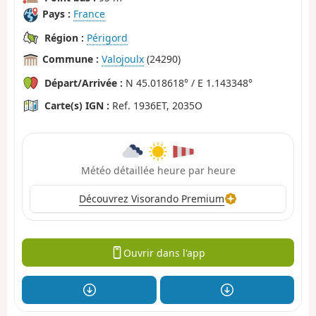
Pays :
France
Région :
Périgord
Commune :
Valojoulx
(24290)
Départ/Arrivée :
N 45.018618° / E 1.143348°
Carte(s) IGN :
Ref. 1936ET, 2035O
Météo détaillée heure par heure
Découvrez Visorando Premium
Ouvrir dans l'app