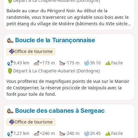
Départ à La Chapelle-Aubareil (Dordogne)
Balade au cœur du Périgord Noir. Au début de la
randonnée, vous traverserez un agréable sous-bois avec le
petit étang du village de Molière (bâtiments du XVIe siècle).
Vous continuerez par champs, forêts et vallons, et des
cabanes en pierres sèches, les manoirs de l'Air, de Molière
Boucle de la Turançonnaise
et celui d'Auxerre (qui a brûlé récemment).
Office de tourisme
9,43 km
+173 m
-173 m
3h 10
Facile
Départ à La Chapelle-Aubareil (Dordogne)
Vous profiterez de magnifiques points de vue sur le Manoir
de Costeperrier, la réserve piscicole de Valojoulx avec la
forêt pour toile de fond.
Boucle des cabanes à Sergeac
Office de tourisme
7,27 km
+240 m
-240 m
2h 45
Facile