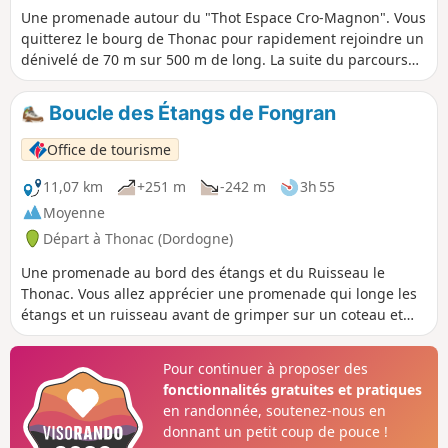
Une promenade autour du "Thot Espace Cro-Magnon". Vous
quitterez le bourg de Thonac pour rapidement rejoindre un
dénivelé de 70 m sur 500 m de long. La suite du parcours
est beaucoup moins difficile. Vous naviguerez à travers la
nature, deux points de vue et deux hameaux. Vous passerez
Boucle des Étangs de Fongran
à proximité du "Thot espace Cro-Magnon".
Office de tourisme
11,07 km
+251 m
-242 m
3h 55
Moyenne
Départ à Thonac (Dordogne)
Une promenade au bord des étangs et du Ruisseau le
Thonac. Vous allez apprécier une promenade qui longe les
étangs et un ruisseau avant de grimper sur un coteau et
longer la ligne de crête qui ouvre un joli point de vue.
Pour continuer à proposer des
fonctionnalités gratuites et pratiques
en randonnée, soutenez-nous en
donnant un petit coup de pouce !