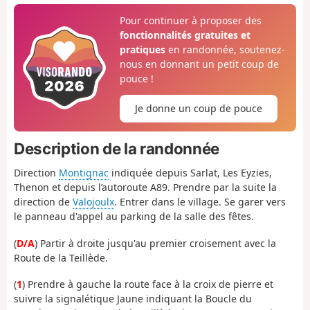
Pour continuer à proposer des
fonctionnalités gratuites et
pratiques
en randonnée, soutenez-
nous en donnant un petit coup de
pouce !
Je donne un coup de pouce
Description de la randonnée
Direction
Montignac
indiquée depuis Sarlat, Les Eyzies,
Thenon et depuis l’autoroute A89. Prendre par la suite la
direction de
Valojoulx
. Entrer dans le village. Se garer vers
le panneau d'appel au parking de la salle des fêtes.
(
D/A
) Partir à droite jusqu'au premier croisement avec la
Route de la Teillède.
(
1
) Prendre à gauche la route face à la croix de pierre et
suivre la signalétique Jaune indiquant la Boucle du