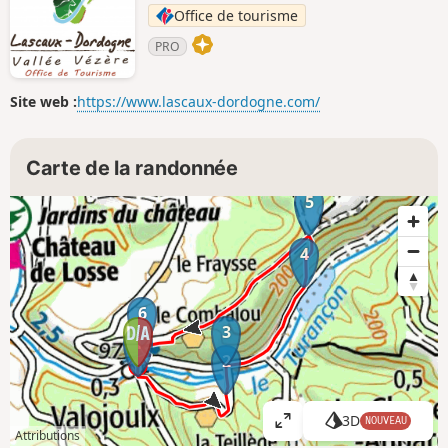
Office de tourisme
PRO
Site web :
https://www.lascaux-dordogne.com/
Carte de la randonnée
5
4
6
3
1
2
3D
NOUVEAU
A
Attributions