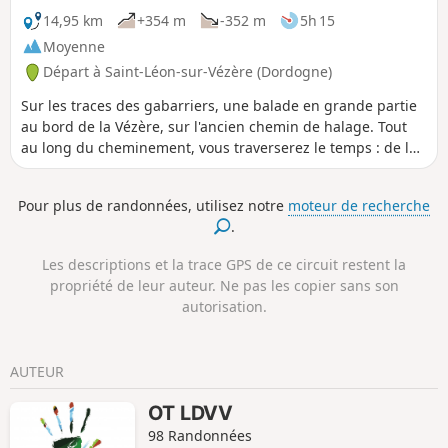
14,95 km
+354 m
-352 m
5h 15
Moyenne
Départ à Saint-Léon-sur-Vézère (Dordogne)
Sur les traces des gabarriers, une balade en grande partie
au bord de la Vézère, sur l'ancien chemin de halage. Tout
au long du cheminement, vous traverserez le temps : de la
préhistoire jusqu'à la révolution industrielle. L'imposante
falaise et l'ancien fort troglodytique de la Roque Saint-
Pour plus de randonnées, utilisez notre
moteur de recherche
Christophe étant un parfait exemple du passage des
.
différentes civilisations au fil des siècles. Une version
longue (14,5km) et une version courte (4,6km) sont
Les descriptions et la trace GPS de ce circuit restent la
possibles.
propriété de leur auteur. Ne pas les copier sans son
autorisation.
AUTEUR
OT LDVV
98 Randonnées