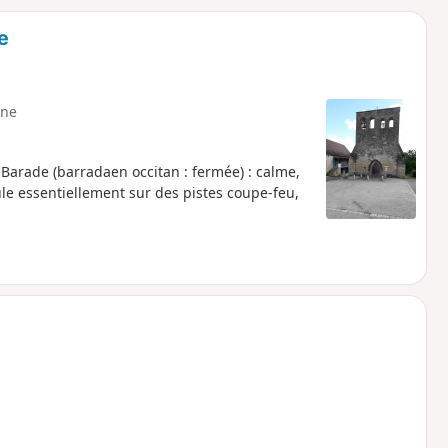
o
a
e
i
m
p
ne
Barade (barradaen occitan : fermée) : calme,
ule essentiellement sur des pistes coupe-feu,