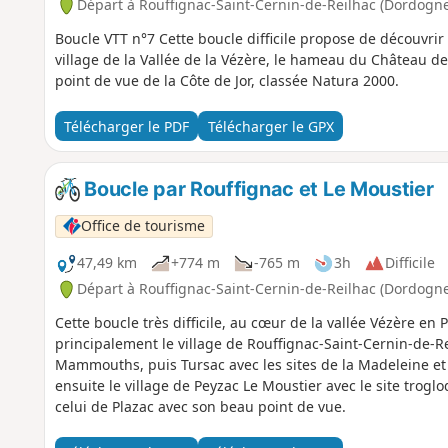
Départ à Rouffignac-Saint-Cernin-de-Reilhac (Dordogne
Boucle VTT n°7 Cette boucle difficile propose de découvri
village de la Vallée de la Vézère, le hameau du Château de 
point de vue de la Côte de Jor, classée Natura 2000.
Télécharger le PDF
Télécharger le GPX
Boucle par Rouffignac et Le Moustier
Office de tourisme
47,49 km
+774 m
-765 m
3h
Difficile
Départ à Rouffignac-Saint-Cernin-de-Reilhac (Dordogne
Cette boucle très difficile, au cœur de la vallée Vézère en
principalement le village de Rouffignac-Saint-Cernin-de-Re
Mammouths, puis Tursac avec les sites de la Madeleine et 
ensuite le village de Peyzac Le Moustier avec le site trogl
celui de Plazac avec son beau point de vue.