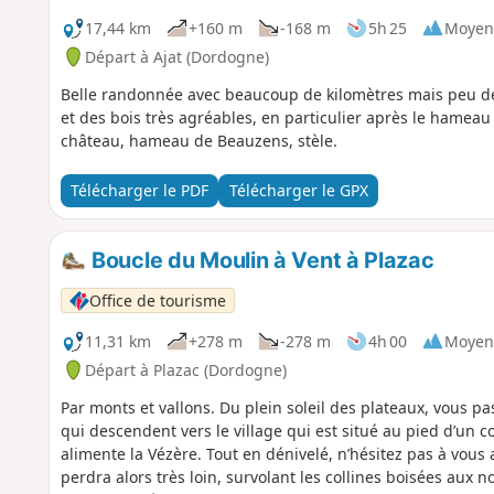
17,44 km
+160 m
-168 m
5h 25
Moyen
Départ à Ajat (Dordogne)
Belle randonnée avec beaucoup de kilomètres mais peu de
et des bois très agréables, en particulier après le hameau 
château, hameau de Beauzens, stèle.
Télécharger le PDF
Télécharger le GPX
Boucle du Moulin à Vent à Plazac
Office de tourisme
11,31 km
+278 m
-278 m
4h 00
Moyen
Départ à Plazac (Dordogne)
Par monts et vallons. Du plein soleil des plateaux, vous p
qui descendent vers le village qui est situé au pied d’un 
alimente la Vézère. Tout en dénivelé, n’hésitez pas à vous
perdra alors très loin, survolant les collines boisées aux 