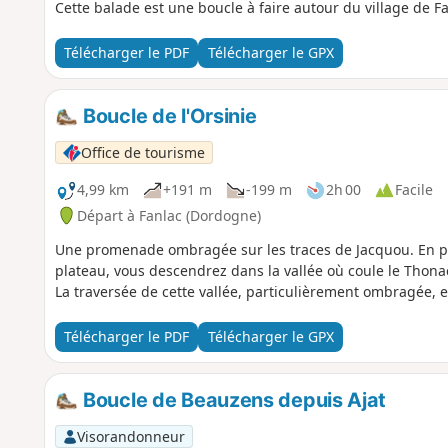
Cette balade est une boucle à faire autour du village de Fa
Télécharger le PDF
Télécharger le GPX
Boucle de l'Orsinie
Office de tourisme
4,99 km
+191 m
-199 m
2h 00
Facile
Départ à Fanlac (Dordogne)
Une promenade ombragée sur les traces de Jacquou. En pa
plateau, vous descendrez dans la vallée où coule le Thon
La traversée de cette vallée, particulièrement ombragée, 
Télécharger le PDF
Télécharger le GPX
Boucle de Beauzens depuis Ajat
Visorandonneur