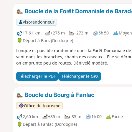
Boucle de la Forêt Domaniale de Barad
Visorandonneur
17,61 km
+275 m
-273 m
5h 50
Moyen
Départ à Bars (Dordogne)
Longue et paisible randonnée dans la Forêt Domaniale de 
vent dans les branches, chants des oiseaux... Elle se déro
on emprunte peu de routes. Dénivelé modéré.
Télécharger le PDF
Télécharger le GPX
Boucle du Bourg à Fanlac
Office de tourisme
2,60 km
+85 m
-85 m
1h 00
Facile
Départ à Fanlac (Dordogne)