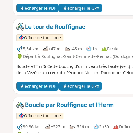
Télécharger le PDF
Télécharger le GPX
Le tour de Rouffignac
Office de tourisme
5,54 km
+47 m
-45 m
1h
Facile
Départ à Rouffignac-Saint-Cernin-de-Reilhac (Dordogne
Boucle VTT n°6 Cette boucle, d'un niveau très facile (vert) 
de la Vézère au cœur du Périgord Noir en Dordogne. Celui-
Télécharger le PDF
Télécharger le GPX
Boucle par Rouffignac et l'Herm
Office de tourisme
30,36 km
+527 m
-526 m
2h30
Difficil