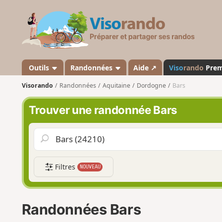
V
i
s
o
r
a
Outils
Randonnées
Aide ↗
Viso
rando
Pre
n
Visorando
Randonnées
Aquitaine
Dordogne
Bars
d
o
Trouver une randonnée Bars
Filtres
NOUVEAU
Randonnées Bars