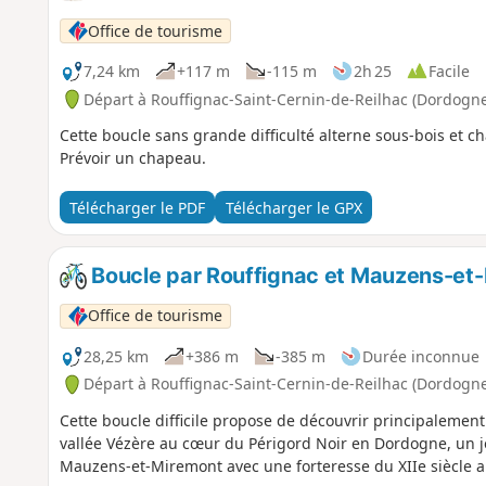
Office de tourisme
7,24 km
+117 m
-115 m
2h 25
Facile
Départ à Rouffignac-Saint-Cernin-de-Reilhac (Dordogne
Cette boucle sans grande difficulté alterne sous-bois et c
Prévoir un chapeau.
Télécharger le PDF
Télécharger le GPX
Boucle par Rouffignac et Mauzens-et
Office de tourisme
28,25 km
+386 m
-385 m
Durée inconnue
Départ à Rouffignac-Saint-Cernin-de-Reilhac (Dordogne
Cette boucle difficile propose de découvrir principalement 
vallée Vézère au cœur du Périgord Noir en Dordogne, un jol
Mauzens-et-Miremont avec une forteresse du XIIe siècle 