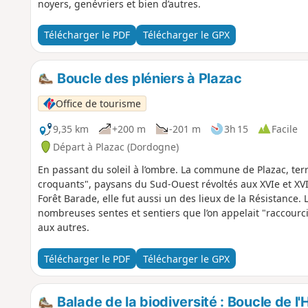
noyers, genévriers et bien d’autres.
Télécharger le PDF
Télécharger le GPX
Boucle des pléniers à Plazac
Office de tourisme
9,35 km
+200 m
-201 m
3h 15
Facile
Départ à Plazac (Dordogne)
En passant du soleil à l’ombre. La commune de Plazac, terre
croquants", paysans du Sud-Ouest révoltés aux XVIe et XVII
Forêt Barade, elle fut aussi un des lieux de la Résistance
nombreuses sentes et sentiers que l’on appelait "raccourcis
aux autres.
Télécharger le PDF
Télécharger le GPX
Balade de la biodiversité : Boucle de l