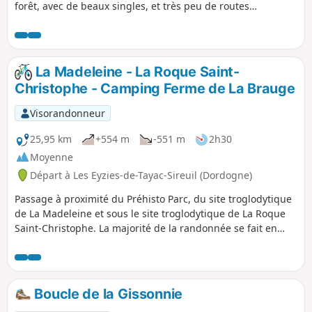
forêt, avec de beaux singles, et très peu de routes
empruntées.La rando ne présente pas de grosses difficultés
techniques, mais quelques belles montées.Prévoir 1 h 30 - 2
h suivant le niveau.La randonnée emprunte plusieurs
circuits, avec des balisages différents, aussi il convient de
La Madeleine - La Roque Saint-
suivre la trace GPS.Message de la modération : Pendant les
Christophe - Camping Ferme de La Brauge
horaires d'ouverture du Château de Commarque, un droit
de passage de 2 euros/personne est demandé pour
Visorandonneur
traverser la propriété (participation à l’entretien du site).Le
passage des VTTistes est possible à titre gracieux en dehors
25,95 km
+554 m
-551 m
2h30
de ses horaires d'ouverture. Voir les informations pratiques.
Moyenne
Départ à Les Eyzies-de-Tayac-Sireuil (Dordogne)
Passage à proximité du Préhisto Parc, du site troglodytique
de La Madeleine et sous le site troglodytique de La Roque
Saint-Christophe. La majorité de la randonnée se fait en
forêt avec de beaux singles, peu de routes empruntées. Le
parcours ne présente pas de difficultés techniques
particulières, mais de belles montées
Boucle de la Gissonnie