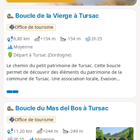
Boucle de la Vierge à Tursac
Office de tourisme
6,80 km
+154 m
-154 m
2h 25
Moyenne
Départ à Tursac (Dordogne)
Le chemin du petit patrimoine de Tursac. Cette boucle
permet de découvrir des éléments du patrimoine de la
commune de Tursac. Une association locale, Evasion
Culturelle à Tursac, a effectué des recherches pour faire de
cet itinéraire « un chemin du petit patrimoine ». Tout au
long du cheminement les balises portent le logo de
l’association. Nous citerons ici des éléments de lecture de ce
Boucle du Mas del Bos à Tursac
petit patrimoine.
Office de tourisme
11,20 km
+244 m
-249 m
3h 55
Moyenne