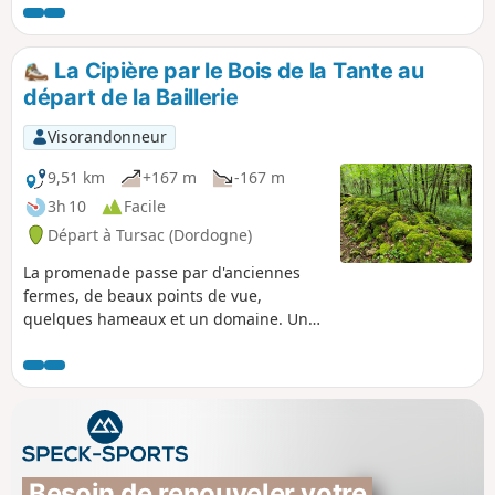
rivière.
La Cipière par le Bois de la Tante au
départ de la Baillerie
Visorandonneur
9,51 km
+167 m
-167 m
3h 10
Facile
Départ à Tursac (Dordogne)
La promenade passe par d'anciennes
fermes, de beaux points de vue,
quelques hameaux et un domaine. Une
promenade variée qui peut être
raccourcie de 2 km (voir les informations
pratiques)
Besoin de renouveler votre 