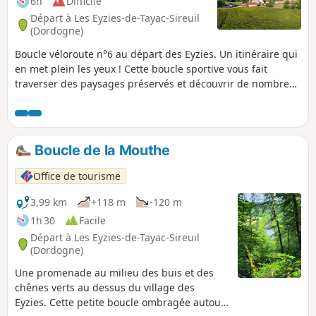
6h
Difficile
Départ à Les Eyzies-de-Tayac-Sireuil
(Dordogne)
Boucle véloroute n°6 au départ des Eyzies. Un itinéraire qui
en met plein les yeux ! Cette boucle sportive vous fait
traverser des paysages préservés et découvrir de nombreux
sites historiques. Entre montées douces et descentes
grisantes, vous passerez notamment devant le Gisement du
Moustier et la Roque Saint-Christophe, en plein cœur du
Périgord Noir. Incontournable !
Boucle de la Mouthe
Office de tourisme
3,99 km
+118 m
-120 m
1h 30
Facile
Départ à Les Eyzies-de-Tayac-Sireuil
(Dordogne)
Une promenade au milieu des buis et des
chênes verts au dessus du village des
Eyzies. Cette petite boucle ombragée autour