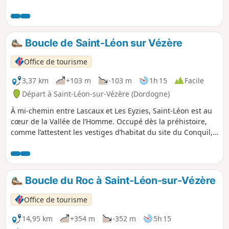
Boucle de Saint-Léon sur Vézère
Office de tourisme
3,37 km
+103 m
-103 m
1h 15
Facile
Départ à Saint-Léon-sur-Vézère (Dordogne)
À mi-chemin entre Lascaux et Les Eyzies, Saint-Léon est au
cœur de la Vallée de l’Homme. Occupé dès la préhistoire,
comme l’attestent les vestiges d’habitat du site du Conquil,
Saint-Léon doit son nom à l’un des premiers évêques de
Périgueux. Situé à proximité d’une voie romaine, ce village
fut surtout, jusqu’à l’apparition du chemin de fer, un port
florissant sur la Vézère, au point de mériter sous la
Boucle du Roc à Saint-Léon-sur-Vézère
Révolution l’appellation de Port-Léon. De la chapelle
expiratoire du cimetière à l’entrée Est du village, la route
Office de tourisme
conduit, au-delà du château de Clérans et du Manoir de la
Salle, à une église romane du XIIe, au toit de lauses, haut
14,95 km
+354 m
-352 m
5h 15
lieu du Festival Musical du Périgord Noir.