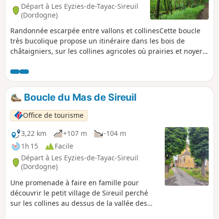
Départ à Les Eyzies-de-Tayac-Sireuil
(Dordogne)
Randonnée escarpée entre vallons et collinesCette boucle
très bucolique propose un itinéraire dans les bois de
châtaigniers, sur les collines agricoles où prairies et noyers
se partagent l’espace.
Boucle du Mas de Sireuil
Office de tourisme
3,22 km
+107 m
-104 m
1h 15
Facile
Départ à Les Eyzies-de-Tayac-Sireuil
(Dordogne)
Une promenade à faire en famille pour
découvrir le petit village de Sireuil perché
sur les collines au dessus de la vallée des
Beunes, les hameaux et les ruelles de ce