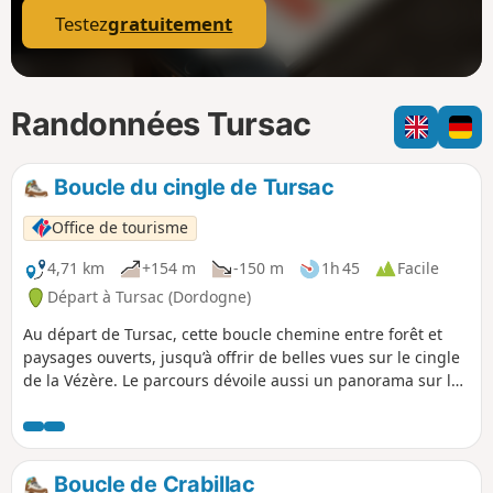
Testez
gratuitement
Randonnées Tursac
Boucle du cingle de Tursac
Office de tourisme
4,71 km
+154 m
-150 m
1h 45
Facile
Départ à Tursac (Dordogne)
Au départ de Tursac, cette boucle chemine entre forêt et
paysages ouverts, jusqu’à offrir de belles vues sur le cingle
de la Vézère. Le parcours dévoile aussi un panorama sur le
village troglodytique de la Madeleine, accroché à la falaise,
avant de retrouver l’ombre agréable des bois. En chemin, de
jolis châtaigniers ponctuent la balade et renforcent le
charme paisible de cet itinéraire typique du Périgord Noir.
Boucle de Crabillac