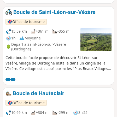
Boucle de Saint-Léon-sur-Vézère
Office de tourisme
15,59 km
+361 m
-355 m
1h
Moyenne
Départ à Saint-Léon-sur-Vézère
(Dordogne)
Cette boucle facile propose de découvrir St-Léon-sur-
Vézère, village de Dordogne installé dans un cingle de la
Vézère. Ce village est classé parmi les "Plus Beaux Villages
de France" et mérite de s'arrêter un moment pour
déambuler dans les ruelles étroites à la découverte de la
magnifique église romane du XIIe siècle et des nombreuses
échoppes d'artisans d'art.
Boucle de Hauteclair
Office de tourisme
10,66 km
+304 m
-299 m
3h 55