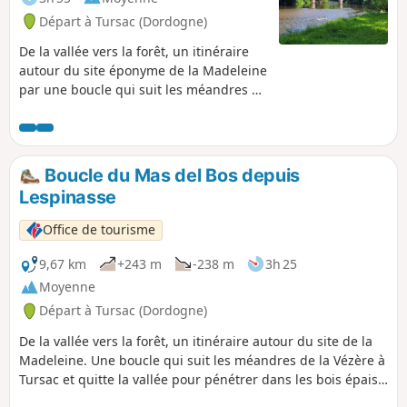
Départ à Tursac (Dordogne)
De la vallée vers la forêt, un itinéraire
autour du site éponyme de la Madeleine
par une boucle qui suit les méandres de
la Vézère à Tursac et quitte la vallée
pour pénétrer dans les bois épais vers
les plateaux avant de revenir dans la
large plaine de la rivière.
Boucle du Mas del Bos depuis
Lespinasse
Office de tourisme
9,67 km
+243 m
-238 m
3h 25
Moyenne
Départ à Tursac (Dordogne)
De la vallée vers la forêt, un itinéraire autour du site de la
Madeleine. Une boucle qui suit les méandres de la Vézère à
Tursac et quitte la vallée pour pénétrer dans les bois épais
vers les plateaux avant de revenir dans la large plaine de la