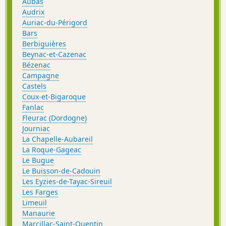
Aubas
Audrix
Auriac-du-Périgord
Bars
Berbiguières
Beynac-et-Cazenac
Bézenac
Campagne
Castels
Coux-et-Bigaroque
Fanlac
Fleurac (Dordogne)
Journiac
La Chapelle-Aubareil
La Roque-Gageac
Le Bugue
Le Buisson-de-Cadouin
Les Eyzies-de-Tayac-Sireuil
Les Farges
Limeuil
Manaurie
Marcillac-Saint-Quentin