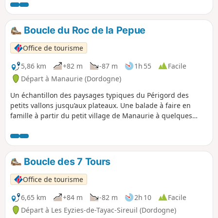
village aux charmes préservés.
Boucle du Roc de la Pepue
Office de tourisme
5,86 km
+82 m
-87 m
1h 55
Facile
Départ à Manaurie (Dordogne)
Un échantillon des paysages typiques du Périgord des
petits vallons jusqu’aux plateaux. Une balade à faire en
famille à partir du petit village de Manaurie à quelques
kilomètres des Eyzies pour découvrir une variété de
paysages et de bâtis typiques de notre région à la fraîcheur
des ruisseaux.
Boucle des 7 Tours
Office de tourisme
6,65 km
+84 m
-82 m
2h 10
Facile
Départ à Les Eyzies-de-Tayac-Sireuil (Dordogne)