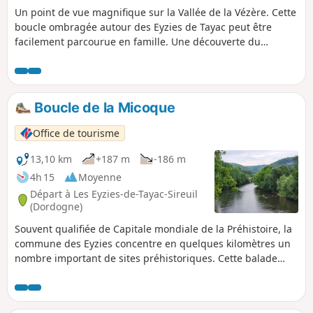
Un point de vue magnifique sur la Vallée de la Vézère. Cette
boucle ombragée autour des Eyzies de Tayac peut être
facilement parcourue en famille. Une découverte du
hameau de Tayac et de son église fortifiée puis une balade
en forêt sur un sentier surplombant les rochers et la
Vézère.
Boucle de la Micoque
Office de tourisme
13,10 km
+187 m
-186 m
4h 15
Moyenne
Départ à Les Eyzies-de-Tayac-Sireuil
(Dordogne)
Souvent qualifiée de Capitale mondiale de la Préhistoire, la
commune des Eyzies concentre en quelques kilomètres un
nombre important de sites préhistoriques. Cette balade
vous emmène à proximité de ces sites et gisements et vous
fait découvrir la richesse du patrimoine de ces lieux.