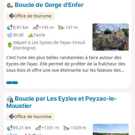
Boucle de Gorge d'Enfer
Office de tourisme
8,97 km
+145 m
-137 m
3h 00
Facile
Départ à Les Eyzies-de-Tayac-Sireuil
(Dordogne)
C'est l'une des plus belles randonnées à faire autour des
Eyzies-de-Tayac. Elle permet de profiter de la fraîcheur des
sous-bois et offre une vue étonnante sur les falaises des
Eyzies.
Boucle par Les Eyzies et Peyzac-le-
Moustier
Office de tourisme
89,21 km
+1 031 m
-1 029 m