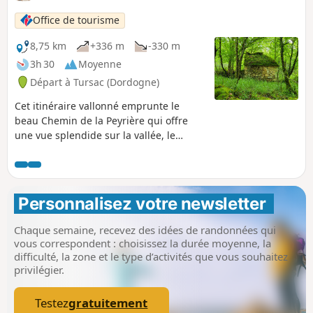
Office de tourisme
8,75 km
+336 m
-330 m
3h 30
Moyenne
Départ à Tursac (Dordogne)
Cet itinéraire vallonné emprunte le
beau Chemin de la Peyrière qui offre
une vue splendide sur la vallée, le
village de Tursac et le Château de
Marzac. Il traverse ensuite les collines
pour atteindre l'étroite Vallée de la
Beune.
Personnalisez votre newsletter 
Chaque semaine, recevez des idées de randonnées qui
vous correspondent : choisissez la durée moyenne, la
difficulté, la zone et le type d’activités que vous souhaitez
privilégier.
Testez
gratuitement