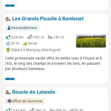
des Eyzies de Tayac peut être facilement
parcourue en famille. Un sentier boisé
escarpé rejoint le charmant hameau de la
Mouthe, qui renferme la grotte du même
Les Grands Picadis à Bardenat
nom (inaccessible à la visite).
Visorandonneur
9,29 km
+181 m
-181 m
3h 10
Facile
Départ à Marquay (Dordogne)
Cette promenade variée offre de belles vues à l'Ouest et à
l'Est, le long des champs et à travers les bois, en passant
par plusieurs hameaux.
Boucle de Lalande
Office de tourisme
15,42 km
+381 m
-388 m
5h 30