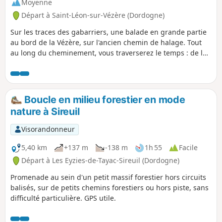
Moyenne
Départ à Saint-Léon-sur-Vézère (Dordogne)
Sur les traces des gabarriers, une balade en grande partie
au bord de la Vézère, sur l'ancien chemin de halage. Tout
au long du cheminement, vous traverserez le temps : de la
préhistoire jusqu'à la révolution industrielle. L'imposante
falaise et l'ancien fort troglodytique de la Roque Saint-
Christophe étant un parfait exemple du passage des
différentes civilisations au fil des siècles. Une version
Boucle en milieu forestier en mode
longue (14,5km) et une version courte (4,6km) sont
nature à Sireuil
possibles.
Visorandonneur
5,40 km
+137 m
-138 m
1h 55
Facile
Départ à Les Eyzies-de-Tayac-Sireuil (Dordogne)
Promenade au sein d'un petit massif forestier hors circuits
balisés, sur de petits chemins forestiers ou hors piste, sans
difficulté particulière. GPS utile.