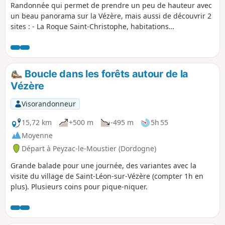
Randonnée qui permet de prendre un peu de hauteur avec
un beau panorama sur la Vézère, mais aussi de découvrir 2
sites : - La Roque Saint-Christophe, habitations
troglodytiques dans une falaise calcaire longue d'un
kilomètre et haut de soixante mètres, - ainsi que le village
Saint-Léon-sur-Vézère, classé parmi les Plus Beaux Villages
de France.
Boucle dans les forêts autour de la
Vézère
Visorandonneur
15,72 km
+500 m
-495 m
5h 55
Moyenne
Départ à Peyzac-le-Moustier (Dordogne)
Grande balade pour une journée, des variantes avec la
visite du village de Saint-Léon-sur-Vézère (compter 1h en
plus). Plusieurs coins pour pique-niquer.