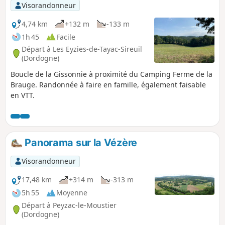
Visorandonneur
4,74 km
+132 m
-133 m
1h 45
Facile
Départ à Les Eyzies-de-Tayac-Sireuil
(Dordogne)
Boucle de la Gissonnie à proximité du Camping Ferme de la
Brauge. Randonnée à faire en famille, également faisable
en VTT.
Panorama sur la Vézère
Visorandonneur
17,48 km
+314 m
-313 m
5h 55
Moyenne
Départ à Peyzac-le-Moustier
(Dordogne)