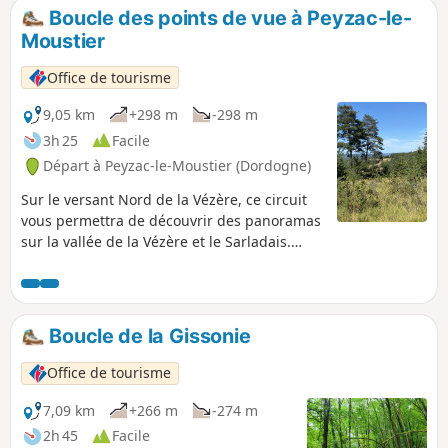
Boucle des points de vue à Peyzac-le-
Moustier
Office de tourisme
9,05 km
+298 m
-298 m
3h 25
Facile
Départ à Peyzac-le-Moustier (Dordogne)
Sur le versant Nord de la Vézère, ce circuit
vous permettra de découvrir des panoramas
sur la vallée de la Vézère et le Sarladais.
Plusieurs sources-lavoirs jalonnent cet
itinéraire, qui offre en outre une flore
abondante et diversifiée.
Boucle de la Gissonie
Office de tourisme
7,09 km
+266 m
-274 m
2h 45
Facile