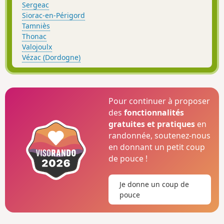
Sergeac
Siorac-en-Périgord
Tamniès
Thonac
Valojoulx
Vézac (Dordogne)
Pour continuer à proposer
des
fonctionnalités
gratuites et pratiques
en
randonnée, soutenez-nous
en donnant un petit coup
de pouce !
Je donne un coup de
pouce