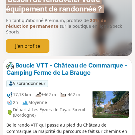
équipement de randonnée ?
En tant qu’abonné Premium, profitez de
20% de
réduction permanente
sur la boutique en ligne Speck
Sports.
J'en profite
Boucle VTT - Château de Commarque -
Camping Ferme de La Brauge
Visorandonneur
17,13 km
+462 m
-462 m
2h
Moyenne
Départ à Les Eyzies-de-Tayac-Sireuil
(Dordogne)
Belle rando VTT qui passe au pied du Château de
Commarque.La majorité du parcours se fait sur chemins en